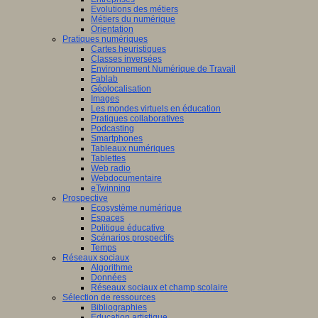
Evolutions des métiers
Métiers du numérique
Orientation
Pratiques numériques
Cartes heuristiques
Classes inversées
Environnement Numérique de Travail
Fablab
Géolocalisation
Images
Les mondes virtuels en éducation
Pratiques collaboratives
Podcasting
Smartphones
Tableaux numériques
Tablettes
Web radio
Webdocumentaire
eTwinning
Prospective
Ecosystème numérique
Espaces
Politique éducative
Scénarios prospectifs
Temps
Réseaux sociaux
Algorithme
Données
Réseaux sociaux et champ scolaire
Sélection de ressources
Bibliographies
Education artistique