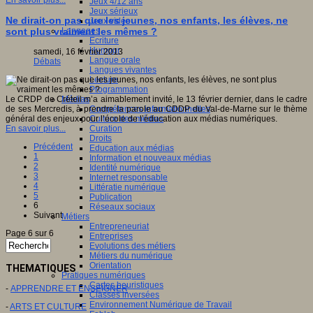
En savoir plus...
Jeux 4/12 ans
Jeux sérieux
Ne dirait-on pas que les jeunes, nos enfants, les élèves, ne
Jeux vidéo
Langages
sont plus vraiment les mêmes ?
Ecriture
Humour
samedi, 16 février 2013
Langue orale
Débats
Langues vivantes
Lecture
Programmation
Médias
Le CRDP de Créteil m’a aimablement invité, le 13 février dernier, dans le cadre
Compétences informationnelles
de ses Mercredis, à prendre la parole au CDDP du Val-de-Marne sur le thème
Culture des médias
général des enjeux pour l’école de l’éducation aux médias numériques.
Curation
En savoir plus...
Droits
Précédent
Education aux médias
1
Information et nouveaux médias
2
Identité numérique
3
Internet responsable
4
Littératie numérique
5
Publication
6
Réseaux sociaux
Suivant
Métiers
Entrepreneuriat
Page 6 sur 6
Entreprises
Evolutions des métiers
Métiers du numérique
Orientation
THEMATIQUES
Pratiques numériques
Cartes heuristiques
-
APPRENDRE ET ENSEIGNER
Classes inversées
Environnement Numérique de Travail
-
ARTS ET CULTURE