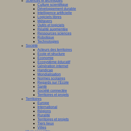
Sciences et techniques
Culture scientifique
Développement durable
Intelligence artificielle
Logiciels libres
Métavers
Outils et logiciels
Réalité augmentée
Ressources sciences
Robotique
Technologies
Société
Acteurs des territoires
Ecole et structure
Economie
Ecosystème éducatif
Génération internet
Handicap
Mondialisation
Normes scolaires
Regards sur l’Ecole
Santé
Société connectée
Territoires et projets
Territoires
Europe
International
Régions
Ruralité
Territoires et projets
Tiers lieux
Villes