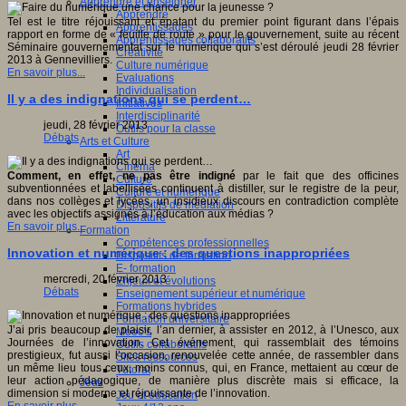
Apprendre et enseigner
Apprendre
Tel est le titre réjouissant et épatant du premier point figurant dans l’épais
Apprentissages
rapport en forme de « feuille de route » pour le gouvernement, suite au récent
Apprentissages collaboratifs
Séminaire gouvernemental sur le numérique qui s’est déroulé jeudi 28 février
Créativité
2013 à Gennevilliers.
Culture numérique
En savoir plus...
Evaluations
Individualisation
Il y a des indignations qui se perdent…
Initiatives
Interdisciplinarité
jeudi, 28 février 2013
Outils pour la classe
Débats
Arts et Culture
Art
Cinéma
Comment, en effet, ne pas être indigné
par le fait que des officines
Culture
subventionnées et labellisées continuent à distiller, sur le registre de la peur,
Culture et numérique
dans nos collèges et lycées, un insidieux discours en contradiction complète
Dispositifs de médiation
avec les objectifs assignés à l’éducation aux médias ?
Littérature
En savoir plus...
Formation
Compétences professionnelles
Innovation et numérique : des questions inappropriées
Dispositifs de formation
E- formation
mercredi, 20 février 2013
Enjeux et évolutions
Débats
Enseignement supérieur et numérique
Formations hybrides
Formation universitaire
J’ai pris beaucoup de plaisir, l’an dernier, à assister en 2012, à l’Unesco, aux
Mooc’s
Journées de l’innovation. Cet événement, qui rassemblait des témoins
Outils collaboratifs
prestigieux, fut aussi l’occasion, renouvelée cette année, de rassembler dans
Sites ressources
un même lieu tous ceux, moins connus, qui, en France, mettaient au cœur de
Tutorat
leur action pédagogique, de manière plus discrète mais si efficace, la
Jeux
dimension si moderne et réjouissante de l’innovation.
Jeu et éducation