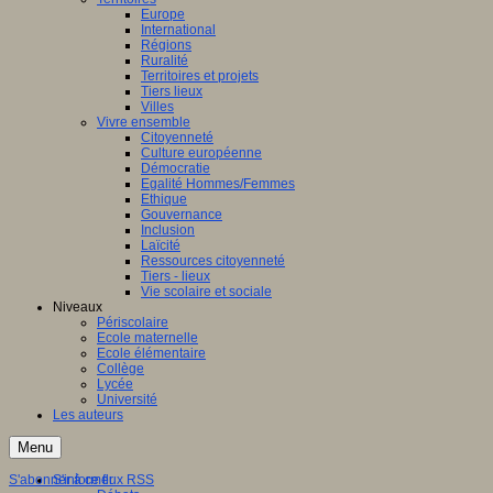
Europe
International
Régions
Ruralité
Territoires et projets
Tiers lieux
Villes
Vivre ensemble
Citoyenneté
Culture européenne
Démocratie
Egalité Hommes/Femmes
Ethique
Gouvernance
Inclusion
Laïcité
Ressources citoyenneté
Tiers - lieux
Vie scolaire et sociale
Niveaux
Périscolaire
Ecole maternelle
Ecole élémentaire
Collège
Lycée
Université
Les auteurs
Menu
S'abonner à ce flux RSS
S'informer