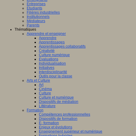
Entreprises
Etudiants
Filières industrielles
Institutionnels
Médiateurs
Parents
Thématiques
Apprendre et enseigner
Apprendre
Apprentissages
Apprentissages collaboratifs
Créativité
Culture numérique
Evaluations
Individualisation
Initiatives
Interdisciplinarité
Outils pour la classe
Arts et Culture
Art
Cinéma
Culture
Culture et numérique
Dispositifs de médiation
Littérature
Formation
Compétences professionnelles
Dispositifs de formation
E- formation
Enjeux et évolutions
Enseignement supérieur et numérique
Formations hybrides