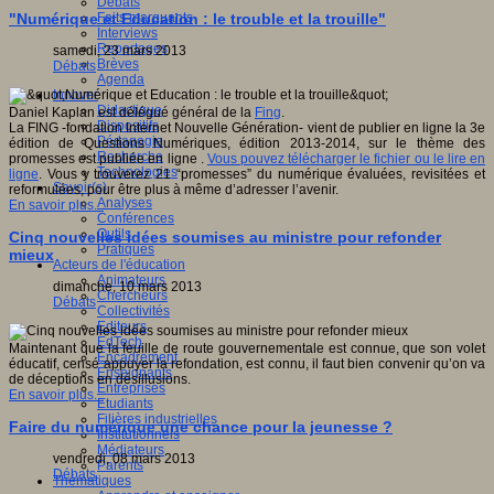
Débats
Faits marquants
"Numérique et Education : le trouble et la trouille"
Interviews
Reportages
samedi, 23 mars 2013
Brèves
Débats
Agenda
Innover
Didactique
Daniel Kaplan est délégué général de la
Fing
.
Dispositifs
La FING -fondation Internet Nouvelle Génération- vient de publier en ligne la 3e
Pédagogie
édition de Questions Numériques, édition 2013-2014, sur le thème des
Recherche
promesses est publiée en ligne .
Vous pouvez télécharger le fichier ou le lire en
Technologies
ligne
. Vous y trouverez 21 “promesses” du numérique évaluées, revisitées et
Savoir(s)
reformulées, pour être plus à même d’adresser l’avenir.
Analyses
En savoir plus...
Conférences
Outils
Cinq nouvelles idées soumises au ministre pour refonder
Pratiques
mieux
Acteurs de l'éducation
Animateurs
dimanche, 10 mars 2013
Chercheurs
Débats
Collectivités
Editeurs
EdTech
Maintenant que la feuille de route gouvernementale est connue, que son volet
Encadrement
éducatif, censé appuyer la refondation, est connu, il faut bien convenir qu’on va
Enseignants
de déceptions en désillusions.
Entreprises
En savoir plus...
Etudiants
Filières industrielles
Faire du numérique une chance pour la jeunesse ?
Institutionnels
Médiateurs
vendredi, 08 mars 2013
Parents
Débats
Thématiques