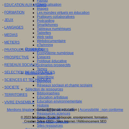
Fablab
Géolocalisation
-
EDUCATION AUX MEDIAS
Images
-
FORMATION
Les mondes virtuels en éducation
Pratiques collaboratives
-
JEUX
Podcasting
Smartphones
-
LANGAGES
Tableaux numériques
Tablettes
-
MEDIAS
Web radio
Webdocumentaire
-
METIERS
eTwinning
Prospective
-
PRATIQUES NUMERIQUES
Ecosystème numérique
Espaces
-
PROSPECTIVE
Politique éducative
-
RESEAUX SOCIAUX
Scénarios prospectifs
Temps
-
SELECTION DE RESSOURCES
Réseaux sociaux
Algorithme
-
SCIENCES ET TECHNIQUES
Données
Réseaux sociaux et champ scolaire
-
SOCIETE
Sélection de ressources
Bibliographies
-
TERRITOIRES
Education artistique
Education environnementale
-
VIVRE ENSEMBLE
Histoire
Ressources citoyenneté
Mentions légales
| contact[@]anae.education |
Accessibilité : non conforme
Ressources sciences
Sites éducatifs
© 2023 Educavox, Ecole, pédagogie, enseignement, formation
Sites pédagogiques
Creation Sylvie CECI - Sites Internet / Référencement SEO
Sites ressources