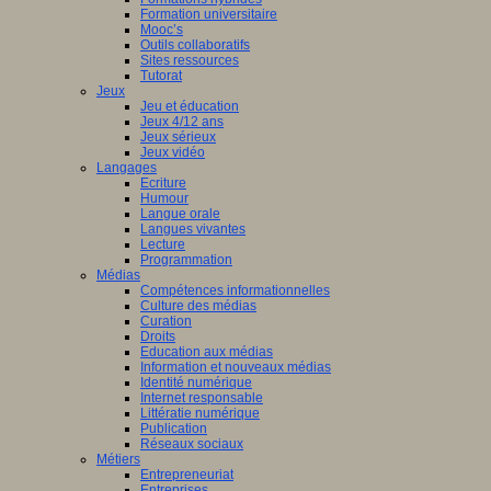
Formation universitaire
Mooc’s
Outils collaboratifs
Sites ressources
Tutorat
Jeux
Jeu et éducation
Jeux 4/12 ans
Jeux sérieux
Jeux vidéo
Langages
Ecriture
Humour
Langue orale
Langues vivantes
Lecture
Programmation
Médias
Compétences informationnelles
Culture des médias
Curation
Droits
Education aux médias
Information et nouveaux médias
Identité numérique
Internet responsable
Littératie numérique
Publication
Réseaux sociaux
Métiers
Entrepreneuriat
Entreprises