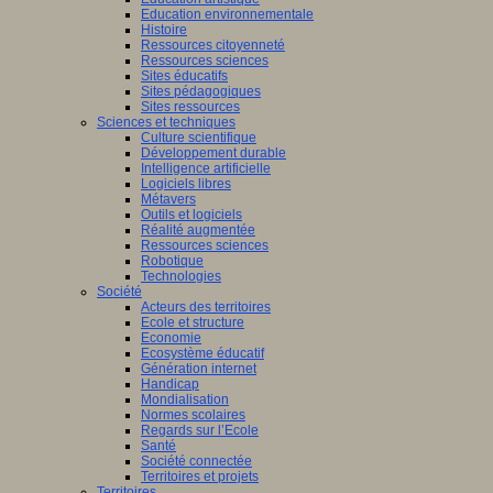
Education environnementale
Histoire
Ressources citoyenneté
Ressources sciences
Sites éducatifs
Sites pédagogiques
Sites ressources
Sciences et techniques
Culture scientifique
Développement durable
Intelligence artificielle
Logiciels libres
Métavers
Outils et logiciels
Réalité augmentée
Ressources sciences
Robotique
Technologies
Société
Acteurs des territoires
Ecole et structure
Economie
Ecosystème éducatif
Génération internet
Handicap
Mondialisation
Normes scolaires
Regards sur l’Ecole
Santé
Société connectée
Territoires et projets
Territoires