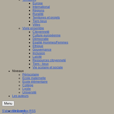
Europe
International
e
:
Régions
Ruralité
on
Territoires et projets
lle-
Tiers lieux
aine
Villes
Vivre ensemble
Citoyenneté
Culture européenne
Démocratie
Egalité Hommes/Femmes
ns
Ethique
Gouvernance
nale
Inclusion
Laïcité
Ressources citoyenneté
Tiers - lieux
Vie scolaire et sociale
Niveaux
res
Périscolaire
Ecole maternelle
Ecole élémentaire
Collège
il
Lycée
nal
Université
Les auteurs
s
Menu
cipants
S'abonner à ce flux RSS
S'informer