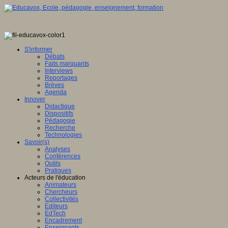
e
ée
S'informer
Débats
Faits marquants
Interviews
eurs.
Reportages
Brèves
Agenda
Innover
Didactique
ipt
Dispositifs
Pédagogie
Recherche
er.
"
Technologies
Savoir(s)
Service
Analyses
Conférences
Outils
le-
Pratiques
ne"
Acteurs de l'éducation
Animateurs
"true"
Chercheurs
WBGd-
Collectivités
Editeurs
EdTech
Encadrement
Enseignants