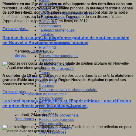
Fablab
Pionnière en matière de soutien au développement des tiers-lieux dans son
Géolocalisation
territoire, la Région Nouvelle-Aquitaine
propose un
maillage territorial dense
Images
de 250 tiers-lieux
, dont
76% situés en milieu rural
, et dont plus de la moitié
Les mondes virtuels en éducation
ont été soutenus par la Région depuis l’ouverture de son dispositif d’aide
Pratiques collaboratives
(Appel à manifestation d’intérêt Tiers-lieux) en 2012.
Podcasting
Smartphones
En savoir plus...
Tableaux numériques
Tablettes
Reprise des cours : la plateforme gratuite de soutien scolaire
Web radio
en Nouvelle-Aquitaine étend ses horaires
Webdocumentaire
eTwinning
mercredi, 12 mars 2025
Prospective
Brèves
Ecosystème numérique
Espaces
Politique éducative
Scénarios prospectifs
Temps
A compter du 10 mars
, jour de reprise des cours dans la zone A,
la plateforme
Réseaux sociaux
gratuite d’aide aux devoirs de la Région Nouvelle-Aquitaine reprend ses
Algorithme
horaires en soirée
!
Données
Réseaux sociaux et champ scolaire
En savoir plus...
Sélection de ressources
Bibliographies
Les Intelligences Artificielles et l'Esprit critique : une réflexion
Education artistique
en prise directe avec les acteurs terrains.
Education environnementale
Histoire
vendredi, 24 janvier 2025
Ressources citoyenneté
Reportages
Ressources sciences
Sites éducatifs
Sites pédagogiques
Sites ressources