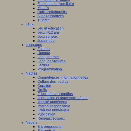
Formation universitaire
ion
Mooc’s
Outils collaboratifs
le
Sites ressources
sergues
Tutorat
Jeux
Jeu et éducation
z
Jeux 4/12 ans
Jeux sérieux
Jeux vidéo
ser
Langages
Ecriture
Humour
Langue orale
Langues vivantes
129_CP-
Lecture
Programmation
rsCogito.pdf
Médias
z
Compétences informationnelles
Culture des médias
Curation
ser
Droits
Education aux médias
Information et nouveaux médias
Identité numérique
Internet responsable
DLP2025_RemisePrix.JPG
Littératie numérique
Publication
Réseaux sociaux
Métiers
ge
Entrepreneuriat
Entreprises