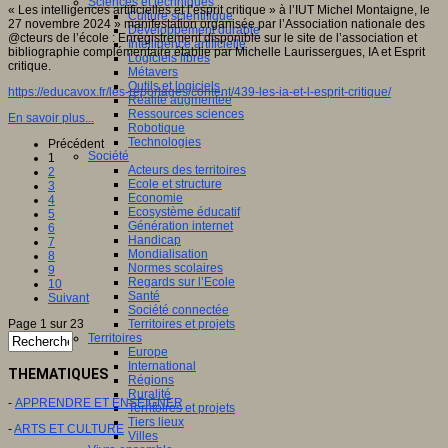
Sciences et techniques
« Les intelligences artificielles et l’esprit critique » à l’IUT Michel Montaigne, le
Culture scientifique
27 novembre 2024 » manifestation organisée par l’Association nationale des
Développement durable
@cteurs de l’école : Enregistrement disponible sur le site de l’association et
Intelligence artificielle
bibliographie complémentaire établie par Michelle Laurissergues, IA et Esprit
Logiciels libres
critique.
Métavers
Outils et logiciels
https://educavox.fr/les-reportages/content/439-les-ia-et-l-esprit-critique/
Réalité augmentée
Ressources sciences
En savoir plus...
Robotique
Technologies
Précédent
Société
1
Acteurs des territoires
2
Ecole et structure
3
Economie
4
Ecosystème éducatif
5
Génération internet
6
Handicap
7
Mondialisation
8
Normes scolaires
9
Regards sur l’Ecole
10
Santé
Suivant
Société connectée
Page 1 sur 23
Territoires et projets
Territoires
Europe
International
THEMATIQUES
Régions
Ruralité
-
APPRENDRE ET ENSEIGNER
Territoires et projets
Tiers lieux
-
ARTS ET CULTURE
Villes