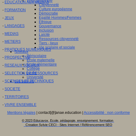
Vivre ensemble
-
EDUCATION AUX MEDIAS
Citoyenneté
Culture européenne
-
FORMATION
Démocratie
Egalité Hommes/Femmes
-
JEUX
Ethique
-
LANGAGES
Gouvernance
Inclusion
-
MEDIAS
Laïcité
Ressources citoyenneté
-
METIERS
Tiers - lieux
Vie scolaire et sociale
-
PRATIQUES NUMERIQUES
Niveaux
Périscolaire
-
PROSPECTIVE
Ecole maternelle
Ecole élémentaire
-
RESEAUX SOCIAUX
Collège
Lycée
-
SELECTION DE RESSOURCES
Université
-
SCIENCES ET TECHNIQUES
Les auteurs
-
SOCIETE
-
TERRITOIRES
-
VIVRE ENSEMBLE
Mentions légales
| contact[@]anae.education |
Accessibilité : non conforme
© 2023 Educavox, Ecole, pédagogie, enseignement, formation
Creation Sylvie CECI - Sites Internet / Référencement SEO