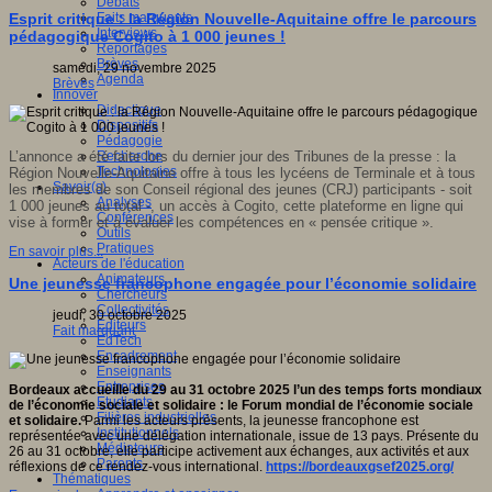
Débats
Faits marquants
Esprit critique : la Région Nouvelle-Aquitaine offre le parcours
Interviews
pédagogique Cogito à 1 000 jeunes !
s
Reportages
Brèves
samedi, 29 novembre 2025
Agenda
Brèves
Innover
Didactique
Dispositifs
Pédagogie
Recherche
L’annonce a été faite lors du
dernier jour des
Tribunes de la presse
:
la
o
,
Technologies
Région Nouvelle-Aquitaine
offre
à tous les lycéens de Terminale et à tous
Savoir(s)
les membres de son Conseil
r
égional des
j
eunes
(CRJ)
participants
- soit
forme
Analyses
1
000 jeunes au total
-
,
un accès à Cogito
,
cette plateforme en ligne qui
Conférences
vise à
former et
à
évaluer les compétences en
«
pensée critique
»
.
Outils
Pratiques
En savoir plus...
Acteurs de l'éducation
Animateurs
Une jeunesse francophone engagée pour l’économie solidaire
Chercheurs
r
Collectivités
jeudi, 30 octobre 2025
Editeurs
Fait marquant
EdTech
er
Encadrement
Enseignants
Entreprises
étences
Bordeaux accueille du 29 au 31 octobre 2025 l’un des temps forts mondiaux
Etudiants
de l’économie sociale et solidaire : le Forum mondial de l’économie sociale
Filières industrielles
et solidaire.
Parmi les acteurs présents, la jeunesse francophone est
sée
Institutionnels
représentée avec une délégation internationale, issue de 13 pays. Présente du
ue
»
.
Médiateurs
26 au 31 octobre, elle participe activement aux échanges, aux activités et aux
Parents
réflexions de ce rendez-vous international.
https://bordeauxgsef2025.org/
Thématiques