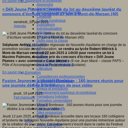
Apprendre et enseigner
En savoir plus...
Apprendre
Apprentissages
« Défi Jeune Plumes » : remise du lot au deuxième lauréat du
Apprentissages collaboratifs
concours d’écriture vendredi 27 juin à Mont-de-Marsan (40)
Créativité
Culture numérique
vendredi, 20 juin 2025
Evaluations
Agenda
Individualisation
Initiatives
Interdisciplinarité
Outils pour la classe
Arts et Culture
Stéphanie Anfray,
conseillère régionale de Nouvelle-Aquitaine en charge de la
Art
promotion sociale dans l’éducation,
se rendra au lycée Robert-Wlérick à
Cinéma
Mont-de-Marsan vendredi 27 juin 2025 à 14h30 pour remettre un lot à
Culture
Maxime Palmono, deuxième prix du concours d’écriture «
Défi Jeune
Culture et numérique
Plumes
» avec son texte
« Cœur blessé »
(6 rue Jean Macé – classe PAPS –
Dispositifs de médiation
Pôle d’Accompagnement à la Persévérance Scolaire).
Littérature
En savoir plus...
Formation
Compétences professionnelles
Fusion Jeunesse x Ubisoft Bordeaux : 160 jeunes réunis pour
Dispositifs de formation
E- formation
une journée dédiée à la création de jeux vidéo
Enjeux et évolutions
Enseignement supérieur et numérique
jeudi, 19 juin 2025
Formations hybrides
Fait marquant
Formation universitaire
Mooc’s
Outils collaboratifs
Sites ressources
Jeudi 12 juin 2025, Ubisoft Bordeaux accueille dans ses locaux 160 collégiens
Tutorat
et lycéens de la Région Nouvelle-Aquitaine pour une journée immersive autour
Jeux
de la création de jeux vidéo. Cet événement s’inscrit dans le cadre du Festival
Jeu et éducation