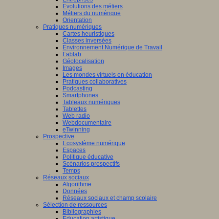
he
Evolutions des métiers
Métiers du numérique
tement,
cliquez
Orientation
Pratiques numériques
Cartes heuristiques
Classes inversées
Environnement Numérique de Travail
Fablab
Géolocalisation
Images
Les mondes virtuels en éducation
Pratiques collaboratives
Podcasting
Smartphones
uniqué
Tableaux numériques
Tablettes
e
Web radio
di
Webdocumentaire
eTwinning
mbre
Prospective
Ecosystème numérique
Espaces
Politique éducative
Scénarios prospectifs
Temps
Réseaux sociaux
Algorithme
Données
Réseaux sociaux et champ scolaire
t
Sélection de ressources
que
:
Bibliographies
Education artistique