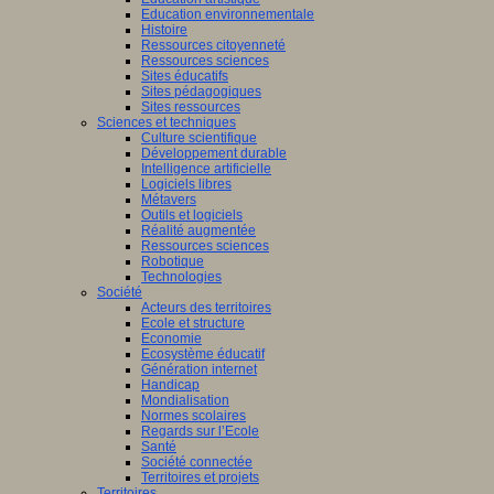
Education environnementale
on
Histoire
Ressources citoyenneté
elle-
Ressources sciences
taine
Sites éducatifs
Sites pédagogiques
Sites ressources
Sciences et techniques
Culture scientifique
ours
Développement durable
gogique
Intelligence artificielle
Logiciels libres
to
Métavers
Outils et logiciels
Réalité augmentée
0
Ressources sciences
es
!
Robotique
Technologies
Société
Acteurs des territoires
once
Ecole et structure
Economie
Ecosystème éducatif
Génération internet
Handicap
Mondialisation
Normes scolaires
er
Regards sur l’Ecole
Santé
Société connectée
nes
Territoires et projets
Territoires