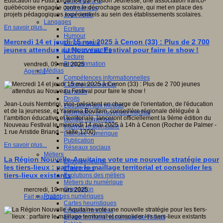
Éducation du Futur, organisé par Fusion Jeunesse, une association franco-
Jeux 4/12 ans
québécoise engagée contre le décrochage scolaire, qui met en place des
Jeux sérieux
projets pédagogiques expérientiels au sein des établissements scolaires.
Jeux vidéo
Langages
En savoir plus...
Ecriture
Humour
Mercredi 14 et jeudi 15 mai 2025 à Cenon (33) : Plus de 2 700
Langue orale
jeunes attendus au Nouveau Festival pour faire le show !
Langues vivantes
Lecture
Programmation
vendredi, 09 mai 2025
Médias
Agenda
Compétences informationnelles
Culture des médias
Curation
Droits
Jean-Louis Nembrini, vice-président en charge de l'orientation, de l'éducation
Education aux médias
et de la jeunesse, et Yasmina Boultam, conseillère régionale déléguée à
Information et nouveaux médias
l’ambition éducative et territoriale, lanceront officiellement la 9ème édition du
Identité numérique
Nouveau Festival le mercredi 14 mai 2025 à 14h à Cenon (Rocher de Palmer -
Internet responsable
1 rue Aristide Briand – salle 1200).
Littératie numérique
Publication
En savoir plus...
Réseaux sociaux
Métiers
La Région Nouvelle-Aquitaine vote une nouvelle stratégie pour
Entrepreneuriat
les tiers-lieux : parfaire le maillage territorial et consolider les
Entreprises
tiers-lieux existants
Evolutions des métiers
Métiers du numérique
Orientation
mercredi, 19 mars 2025
Pratiques numériques
Fait marquant
Cartes heuristiques
Classes inversées
Environnement Numérique de Travail