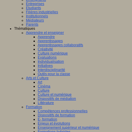
Entreprises
Etudiants
Filières industrielles
Institutionnels
Médiateurs
Parents
Thématiques
Apprendre et enseigner
Apprendre
Apprentissages
Apprentissages collaboratifs
Créativité
Culture numérique
Evaluations
Individualisation
Initiatives
Interdisciplinarité
Outils pour la classe
Arts et Culture
Art
Cinéma
Culture
Culture et numérique
Dispositifs de médiation
Littérature
Formation
Compétences professionnelles
Dispositifs de formation
E- formation
Enjeux et évolutions
Enseignement supérieur et numérique
Formations hybrides