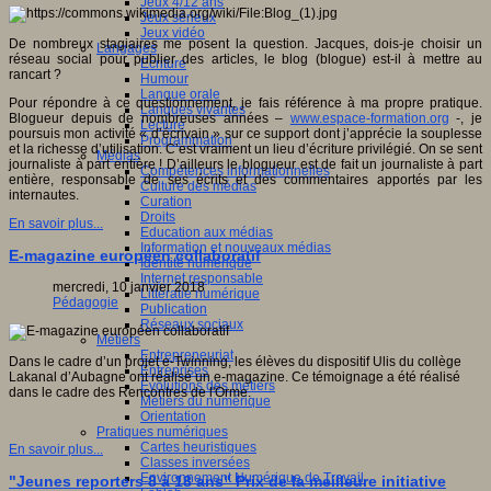
Jeux 4/12 ans
Jeux sérieux
Jeux vidéo
De nombreux stagiaires me posent la question. Jacques, dois-je choisir un
Langages
réseau social pour publier des articles, le blog (blogue) est-il à mettre au
Ecriture
rancart ?
Humour
Langue orale
Pour répondre à ce questionnement, je fais référence à ma propre pratique.
Langues vivantes
Blogueur depuis de nombreuses années –
www.espace-formation.org
-, je
Lecture
poursuis mon activité « d’écrivain » sur ce support dont j’apprécie la souplesse
Programmation
et la richesse d’utilisation. C’est vraiment un lieu d’écriture privilégié. On se sent
Médias
journaliste à part entière ! D’ailleurs le blogueur est de fait un journaliste à part
Compétences informationnelles
entière, responsable de ses écrits et des commentaires apportés par les
Culture des médias
internautes.
Curation
Droits
En savoir plus...
Education aux médias
Information et nouveaux médias
E-magazine européen collaboratif
Identité numérique
Internet responsable
mercredi, 10 janvier 2018
Littératie numérique
Pédagogie
Publication
Réseaux sociaux
Métiers
Entrepreneuriat
Dans le cadre d’un projet e-Twinning, les élèves du dispositif Ulis du collège
Entreprises
Lakanal d’Aubagne ont réalisé un e-magazine. Ce témoignage a été réalisé
Evolutions des métiers
dans le cadre des Rencontres de l'Orme.
Métiers du numérique
Orientation
Pratiques numériques
Cartes heuristiques
En savoir plus...
Classes inversées
Environnement Numérique de Travail
"Jeunes reporters 8 à 18 ans" Prix de la meilleure initiative