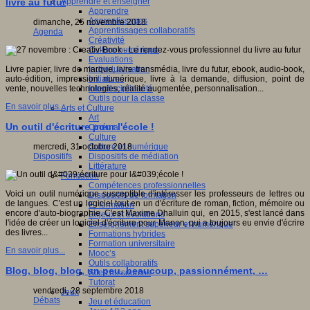
Apprendre et enseigner
livre au futur
Apprendre
Apprentissages
dimanche, 25 novembre 2018
Apprentissages collaboratifs
Agenda
Créativité
Culture numérique
Evaluations
Individualisation
Livre papier, livre de marque, livre transmédia, livre du futur, ebook, audio-book,
Initiatives
auto-édition, impression numérique, livre à la demande, diffusion, point de
Interdisciplinarité
vente, nouvelles technologies, réalité augmentée, personnalisation...
Outils pour la classe
En savoir plus...
Arts et Culture
Art
Un outil d'écriture pour l'école !
Cinéma
Culture
Culture et numérique
mercredi, 31 octobre 2018
Dispositifs de médiation
Dispositifs
Littérature
Formation
Compétences professionnelles
Voici un outil numérique susceptible d'intéresser les professeurs de lettres ou
Dispositifs de formation
de langues. C'est un logiciel tout en un d'écriture de roman, fiction, mémoire ou
E- formation
encore d'auto-biographie. C'est Maxime Dhalluin qui, en 2015, s'est lancé dans
Enjeux et évolutions
l'idée de créer un logiciel d'écriture pour Manon, qui a toujours eu envie d'écrire
Enseignement supérieur et numérique
des livres...
Formations hybrides
Formation universitaire
En savoir plus...
Mooc’s
Outils collaboratifs
Blog, blog, blog, un peu, beaucoup, passionnément, …
Sites ressources
Tutorat
vendredi, 28 septembre 2018
Jeux
Débats
Jeu et éducation