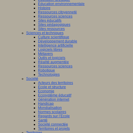
Education environnementale
Histoire
Ressources citoyenneté
Ressources sciences
Sites éducatifs
Sites pédagogiques
Sites ressources
Sciences et techniques
Culture scientifique
Développement durable
Intelligence artificielle
Logiciels libres
Métavers
Outils et logiciels
Réalité augmentée
Ressources sciences
Robotique
Technologies
Société
Acteurs des territoires
Ecole et structure
Economie
Ecosystème éducatif
Génération internet
Handicap
Mondialisation
Normes scolaires
Regards sur l’Ecole
Santé
Société connectée
Territoires et projets
Territoires