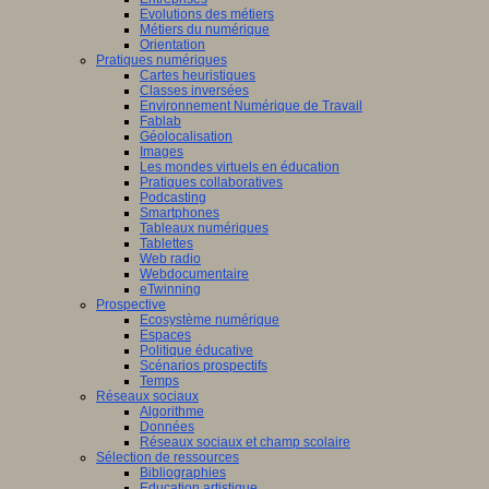
Evolutions des métiers
Métiers du numérique
Orientation
Pratiques numériques
Cartes heuristiques
Classes inversées
Environnement Numérique de Travail
Fablab
Géolocalisation
Images
Les mondes virtuels en éducation
Pratiques collaboratives
Podcasting
Smartphones
Tableaux numériques
Tablettes
Web radio
Webdocumentaire
eTwinning
Prospective
Ecosystème numérique
Espaces
Politique éducative
Scénarios prospectifs
Temps
Réseaux sociaux
Algorithme
Données
Réseaux sociaux et champ scolaire
Sélection de ressources
Bibliographies
Education artistique