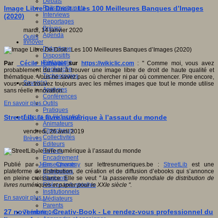
Débats
Faits marquants
Image Libre De Droit : Les 100 Meilleures Banques d’Images
Interviews
(2020)
Reportages
Brèves
mardi, 14 janvier 2020
Agenda
Outils
Innover
Didactique
Dispositifs
Pédagogie
Par
Cécile Hufnagel
sur
https://wikiclic.com
: " Comme moi, vous avez
Recherche
probablement du mal à trouver une image libre de droit de haute qualité et
Technologies
thématique. Vous ne savez pas où chercher ni par où commencer. Pire encore,
Savoir(s)
vous vous trouvez toujours avec les mêmes images que tout le monde utilise
Analyses
sans réelle innovation.
Conférences
Outils
En savoir plus...
Pratiques
Acteurs de l'éducation
StreetLib, le livre numérique à l’assaut du monde
Animateurs
Chercheurs
vendredi, 26 avril 2019
Collectivités
Brèves
Editeurs
EdTech
Encadrement
Enseignants
Publié par
Jean Cheramy
sur lettresnumeriques.be :
StreetLib
est une
Entreprises
plateforme de distribution, de création et de diffusion d’ebooks qui s’annonce
Etudiants
en pleine croissance. Elle se veut
"
la passerelle mondiale de distribution de
Filières industrielles
livres numériques et papier pour le XXIe siècle ".
Institutionnels
En savoir plus...
Médiateurs
Parents
27 novembre : Creativ-Book - Le rendez-vous professionnel du
Thématiques