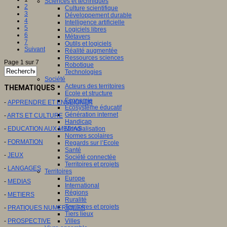
Sciences et techniques
2
Culture scientifique
3
Développement durable
4
Intelligence artificielle
5
Logiciels libres
6
Métavers
7
Outils et logiciels
Suivant
Réalité augmentée
Ressources sciences
Page 1 sur 7
Robotique
Technologies
Société
Acteurs des territoires
THEMATIQUES
Ecole et structure
Economie
-
APPRENDRE ET ENSEIGNER
Ecosystème éducatif
Génération internet
-
ARTS ET CULTURE
Handicap
-
EDUCATION AUX MEDIAS
Mondialisation
Normes scolaires
-
FORMATION
Regards sur l’Ecole
Santé
-
JEUX
Société connectée
Territoires et projets
-
LANGAGES
Territoires
Europe
-
MEDIAS
International
Régions
-
METIERS
Ruralité
Territoires et projets
-
PRATIQUES NUMERIQUES
Tiers lieux
-
PROSPECTIVE
Villes