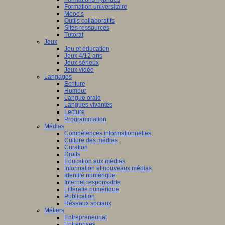
Formation universitaire
Mooc’s
Outils collaboratifs
Sites ressources
Tutorat
Jeux
Jeu et éducation
Jeux 4/12 ans
Jeux sérieux
Jeux vidéo
Langages
Ecriture
Humour
Langue orale
Langues vivantes
Lecture
Programmation
Médias
Compétences informationnelles
Culture des médias
Curation
Droits
Education aux médias
Information et nouveaux médias
Identité numérique
Internet responsable
Littératie numérique
Publication
Réseaux sociaux
Métiers
Entrepreneuriat
Entreprises