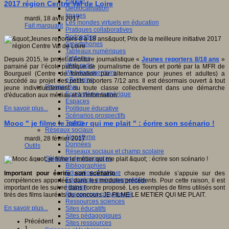
Fablab
2017 région Centre Val de Loire
Géolocalisation
Images
mardi, 18 avril 2017
Les mondes virtuels en éducation
Fait marquant
Pratiques collaboratives
Podcasting
Smartphones
Tableaux numériques
Tablettes
Depuis 2015, le projet d’écriture journalistique «
Jeunes reporters 8/18 ans
»
Web radio
parrainé par l’école publique de journalisme de Tours et porté par la MFR de
Webdocumentaire
Bourgueil (Centre de formation par alternance pour jeunes et adultes) a
eTwinning
succédé au projet des petits reporters 7/12 ans. Il est désormais ouvert à tout
Prospective
jeune individuellement ou toute classe collectivement dans une démarche
Ecosystème numérique
d'éducation aux médias et à l'information.
Espaces
Politique éducative
En savoir plus...
Scénarios prospectifs
Temps
Mooc " je filme le métier qui me plait " : écrire son scénario !
Réseaux sociaux
Algorithme
mardi, 28 février 2017
Données
Outils
Réseaux sociaux et champ scolaire
Sélection de ressources
Bibliographies
Education artistique
Important pour écrire son scénario
: chaque module s’appuie sur des
Education environnementale
compétences apportées dans les modules précédents. Pour cette raison, il est
Histoire
important de les suivre dans l'ordre proposé. Les exemples de films utilisés sont
Ressources citoyenneté
tirés des films lauréats du concours JE FILME LE METIER QUI ME PLAIT.
Ressources sciences
En savoir plus...
Sites éducatifs
Sites pédagogiques
Précédent
Sites ressources
1