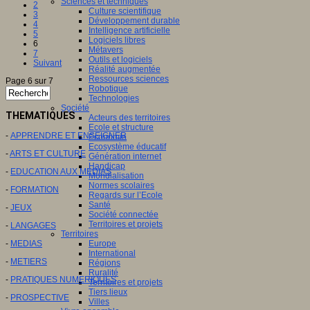
Sciences et techniques
2
Culture scientifique
3
Développement durable
4
Intelligence artificielle
5
Logiciels libres
6
Métavers
7
Outils et logiciels
Suivant
Réalité augmentée
Ressources sciences
Page 6 sur 7
Robotique
Technologies
Société
THEMATIQUES
Acteurs des territoires
Ecole et structure
-
APPRENDRE ET ENSEIGNER
Economie
Ecosystème éducatif
-
ARTS ET CULTURE
Génération internet
Handicap
-
EDUCATION AUX MEDIAS
Mondialisation
Normes scolaires
-
FORMATION
Regards sur l’Ecole
Santé
-
JEUX
Société connectée
Territoires et projets
-
LANGAGES
Territoires
-
MEDIAS
Europe
International
-
METIERS
Régions
Ruralité
-
PRATIQUES NUMERIQUES
Territoires et projets
Tiers lieux
-
PROSPECTIVE
Villes