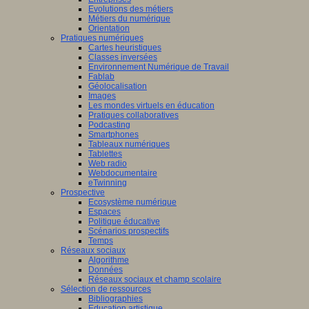
Evolutions des métiers
Métiers du numérique
Orientation
Pratiques numériques
Cartes heuristiques
Classes inversées
Environnement Numérique de Travail
Fablab
Géolocalisation
Images
Les mondes virtuels en éducation
Pratiques collaboratives
Podcasting
Smartphones
Tableaux numériques
Tablettes
Web radio
Webdocumentaire
eTwinning
Prospective
Ecosystème numérique
Espaces
Politique éducative
Scénarios prospectifs
Temps
Réseaux sociaux
Algorithme
Données
Réseaux sociaux et champ scolaire
Sélection de ressources
Bibliographies
Education artistique