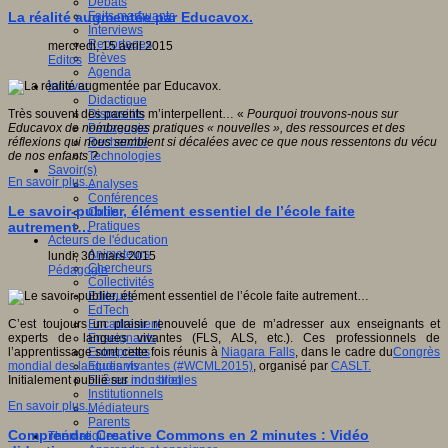
Débats
Faits marquants
La réalité augmentée par Educavox.
Interviews
Reportages
mercredi, 15 avril 2015
Brèves
Editos
Agenda
Innover
Didactique
Dispositifs
Très souvent des parents m’interpellent… «
Pourquoi trouvons-nous sur
Pédagogie
Educavox de nombreuses pratiques « nouvelles », des ressources et des
Recherche
réflexions qui nous semblent si décalées avec ce que nous ressentons du vécu
Technologies
de nos enfants ?
Savoir(s)
En savoir plus...
Analyses
Conférences
Le savoir-publier, élément essentiel de l’école faite
Outils
Pratiques
autrement…
Acteurs de l'éducation
Animateurs
lundi, 30 mars 2015
Chercheurs
Pédagogie
Collectivités
Editeurs
EdTech
Encadrement
C’est toujours un plaisir renouvelé que de m’adresser aux enseignants et
Enseignants
experts de langues vivantes (FLS, ALS, etc.). Ces professionnels de
Entreprises
l’apprentissage sont cette fois réunis à
Niagara Falls
, dans le cadre du
Congrès
Etudiants
mondial des langues vivantes (#WCML2015)
, organisé par
CASLT
.
Filières industrielles
Initialement publié sur
mon blog
Institutionnels
En savoir plus...
Médiateurs
Parents
Comprendre Creative Commons en 2 minutes : Vidéo
Thématiques