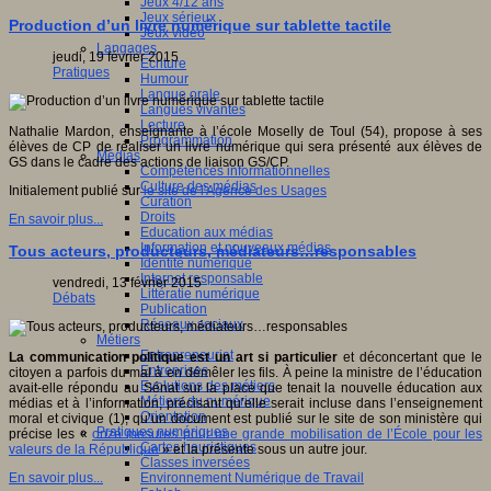
Jeux 4/12 ans
Jeux sérieux
Production d’un livre numérique sur tablette tactile
Jeux vidéo
Langages
jeudi, 19 février 2015
Ecriture
Pratiques
Humour
Langue orale
Langues vivantes
Lecture
Nathalie Mardon, enseignante à l’école Moselly de Toul (54), propose à ses
Programmation
élèves de CP de réaliser un livre numérique qui sera présenté aux élèves de
Médias
GS dans le cadre des actions de liaison GS/CP.
Compétences informationnelles
Culture des médias
Initialement publié sur
le site de l'Agence des Usages
Curation
Droits
En savoir plus...
Education aux médias
Information et nouveaux médias
Tous acteurs, producteurs, médiateurs…responsables
Identité numérique
Internet responsable
vendredi, 13 février 2015
Littératie numérique
Débats
Publication
Réseaux sociaux
Métiers
Entrepreneuriat
La communication politique est un art si particulier
et déconcertant que le
Entreprises
citoyen a parfois du mal à en démêler les fils. À peine la ministre de l’éducation
Evolutions des métiers
avait-elle répondu au Sénat sur la place que tenait la nouvelle éducation aux
Métiers du numérique
médias et à l’information, précisant qu’elle serait incluse dans l’enseignement
Orientation
moral et civique (1), qu’un document est publié sur le site de son ministère qui
Pratiques numériques
précise les «
onze mesures pour une grande mobilisation de l’École pour les
Cartes heuristiques
valeurs de la République
» et la présente sous un autre jour.
Classes inversées
Environnement Numérique de Travail
En savoir plus...