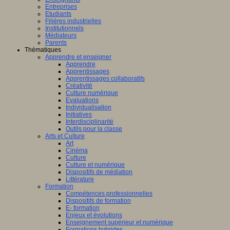
Entreprises
Etudiants
Filières industrielles
Institutionnels
Médiateurs
Parents
Thématiques
Apprendre et enseigner
Apprendre
Apprentissages
Apprentissages collaboratifs
Créativité
Culture numérique
Evaluations
Individualisation
Initiatives
Interdisciplinarité
Outils pour la classe
Arts et Culture
Art
Cinéma
Culture
Culture et numérique
Dispositifs de médiation
Littérature
Formation
Compétences professionnelles
Dispositifs de formation
E- formation
Enjeux et évolutions
Enseignement supérieur et numérique
Formations hybrides