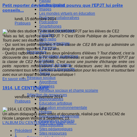
Fablab
Géolocalisation
Petit reporter deviendra grand pourvu que l'EPJT lui prête
Images
conseils...
Les mondes virtuels en éducation
Pratiques collaboratives
lundi, 15 décembre 2014
Podcasting
Pratiques
Smartphones
Tableaux numériques
Tablettes
"Mais au fait, qu'est-ce que l'EPJT ?
C'est l'Ecole Publique de Journalisme de
Web radio
Tours avec ses étudiants
.
Webdocumentaire
- Qui sont les petits reporters ?
Une classe de CE2 8/9 ans qui administre un
eTwinning
blog de petits reporters 7 à 12 ans.
Prospective
- Quel(s) rapport(s) entre ces deux générations d'élèves ?
Tout d'abord, c'est la
Ecosystème numérique
découverte des studios TV, radio, multimédias et salle de presse de l'EPJT par
Espaces
la classe de CE2 (voir photo). C'est aussi une journée d'échange entre ces
Politique éducative
petits reporters modérateurs du site et rédacteurs avec les étudiants qui
Scénarios prospectifs
commentent tous leurs articles avant publication pour les enrichir et surtout faire
Temps
avec eux un travail d'écriture journalistique
!
Réseaux sociaux
En savoir plus...
Algorithme
Données
1914, LE CENTENAIRE
Réseaux sociaux et champ scolaire
Sélection de ressources
vendredi, 07 novembre 2014
Bibliographies
Pratiques
Education artistique
Education environnementale
Histoire
Un album didapages avec vidéo et documents, réalisé par le CM1CM2 de
Ressources citoyenneté
l'école Langevin Wallon à Septèmes, 13.
Ressources sciences
L'ALBUM DU CENTENAIRE
En savoir plus...
Sites éducatifs
Sites pédagogiques
Précédent
Sites ressources
1