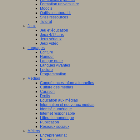
Formation universitaire
Mooc’s
Outils collaboratifs
Sites ressources
Tutorat
Jeux
Jeu et éducation
Jeux 4/12 ans
Jeux sérieux
Jeux vidéo
Langages
Ecriture
Humour
Langue orale
Langues vivantes
Lecture
Programmation
Médias
Compétences informationnelles
Culture des médias
Curation
Droits
Education aux médias
Information et nouveaux médias
Identité numérique
Internet responsable
Littératie numérique
Publication
Réseaux sociaux
Métiers
Entrepreneuriat
Entreprises