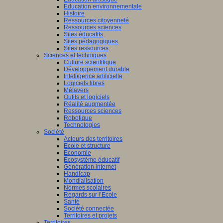
Education environnementale
Histoire
Ressources citoyenneté
Ressources sciences
Sites éducatifs
Sites pédagogiques
Sites ressources
Sciences et techniques
Culture scientifique
Développement durable
Intelligence artificielle
Logiciels libres
Métavers
Outils et logiciels
Réalité augmentée
Ressources sciences
Robotique
Technologies
Société
Acteurs des territoires
Ecole et structure
Economie
Ecosystème éducatif
Génération internet
Handicap
Mondialisation
Normes scolaires
Regards sur l’Ecole
Santé
Société connectée
Territoires et projets
Territoires