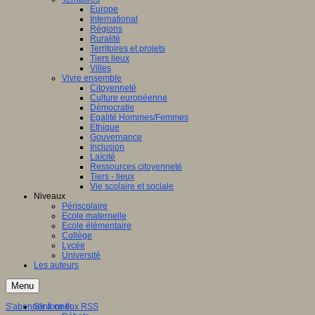
Europe
International
Régions
Ruralité
Territoires et projets
Tiers lieux
Villes
Vivre ensemble
Citoyenneté
Culture européenne
Démocratie
Egalité Hommes/Femmes
Ethique
Gouvernance
Inclusion
Laïcité
Ressources citoyenneté
Tiers - lieux
Vie scolaire et sociale
Niveaux
Périscolaire
Ecole maternelle
Ecole élémentaire
Collège
Lycée
Université
Les auteurs
Menu
S'abonner à ce flux RSS
S'informer