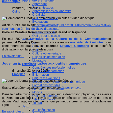
Apprendre et enseigner
didactique
Apprendre
Apprentissages
vendredi, 06 mars 2015
Apprentissages collaboratifs
Outils
Créativité
Culture numérique
Evaluations
Individualisation
Article publié sur le site :
http://www.netpublic.fr/2014/06/comprendre-creative-
Initiatives
commons-en-2-minutes-video-didactique/
Interdisciplinarité
Posté en
Creative Commons France et Jean-Luc Raymond
Outils pour la classe
En mai 2014, le
Ministère de la Culture et de la Communication
en
Arts et Culture
partenariat
Creative Commons
France a réalisé
une vidéo de 2 minutes
pour
Art
comprendre ce que sont les
licences
Creative Commons
et leur intérêt
Cinéma
d’utilisation (voir la vidéo ci-dessous).
Culture
Culture et numérique
En savoir plus...
Dispositifs de médiation
Littérature
Jouer au journaliste grâce aux outils numériques
Formation
Compétences professionnelles
dimanche, 22 février 2015
Dispositifs de formation
Pratiques
E- formation
Enjeux et évolutions
Enseignement supérieur et numérique
Formations hybrides
Retour d'expérience initialement publié sur
Osons Innover
.
Formation universitaire
Mooc’s
Dans le cadre d'une séquence portant sur la description physique, des élèves
Outils collaboratifs
de 5ème du Collège Les Rives du Léman ont réalisé un magazine de presse
Sites ressources
depuis Madmagz, un site internet qui permet de créer un journal scolaire en
Tutorat
ligne.
Jeux
Jeu et éducation
En savoir plus...