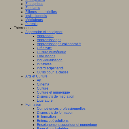
Entreprises
Etudiants
Filières industrielles
Institutionnels
Médiateurs
Parents
Thématiques
Apprendre et enseigner
Apprendre
Apprentissages
Apprentissages collaboratifs
Créativité
Culture numérique
Evaluations
Individualisation
Initiatives
Interdisciplinarité
Outils pour la classe
Arts et Culture
Art
Cinéma
Culture
Culture et numérique
Dispositifs de médiation
Littérature
Formation
Compétences professionnelles
Dispositifs de formation
E- formation
Enjeux et évolutions
Enseignement supérieur et numérique
Formations hybrides