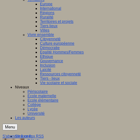
Europe
International
Régions
Ruralité
Territoires et projets
Tiers lieux
Villes
Vivre ensemble
Citoyenneté
Culture européenne
Démocratie
Egalité Hommes/Femmes
Ethique
Gouvernance
Inclusion
Laïcité
Ressources citoyenneté
Tiers - lieux
Vie scolaire et sociale
Niveaux
Périscolaire
Ecole maternelle
Ecole élémentaire
Collège
Lycée
Université
Les auteurs
Menu
S'abonner à ce flux RSS
S'informer