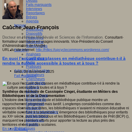
Débats
Faits marquants
Interviews
Reportages
Brèves
Agenda
Innover
Cauche Jean-François
Didactique
Dispositifs
Docteur en Histoire Médiévale et Sciences de l’Information.
Consultant-
Pédagogie
formateur-animateur en usages innovants. Vice-Président du Conseil
Recherche
d'Administration de l'An@é.
Technologies
URL du site internet:
http://https://upcyclecommons.wordpress.com/
Savoir(s)
Analyses
En quoi l’accueil des classes en médiathèque contribue-t-il à
Conférences
Outils
rendre la culture accessible à toutes et à tous ?
Pratiques
Acteurs de l'éducation
lundi, 08 décembre 2025
Animateurs
Fait marquant
Chercheurs
Collectivités
Editeurs
EdTech
Synthèse du mémoire de Cassiopée Cinget, étudiante en Métiers des
Encadrement
Bibliothèques et de la Documentation
:
Enseignants
L’histoire des liens entre école et bibliothèque publique montre un
Entreprises
rapprochement progressif mais tardif. Longtemps considérées comme des
Etudiants
espaces réservés aux élites, les bibliothèques n’avaient ni mission éducative ni
Filières industrielles
véritable ouverture à la jeunesse. L’émergence des bibliothèques pour enfants
Institutionnels
au XXᵉ siècle, puis les bibliobus et les Bibliothèques Centrales de Prêt (BCP) (),
Médiateurs
marquent les premiers efforts pour apporter la lecture au plus près des
Parents
territoires et des publics scolaires.
Thématiques
En savoir plus...