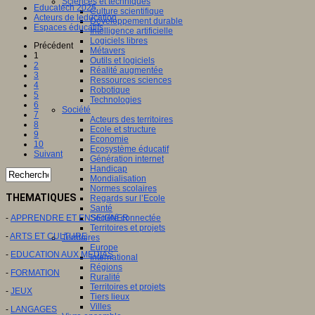
Sciences et techniques
Educatech 2025
Culture scientifique
Acteurs de leducation
Développement durable
Espaces éducatifs
Intelligence artificielle
Logiciels libres
Précédent
Métavers
1
Outils et logiciels
2
Réalité augmentée
3
Ressources sciences
4
Robotique
5
Technologies
6
Société
7
Acteurs des territoires
8
Ecole et structure
9
Economie
10
Ecosystème éducatif
Suivant
Génération internet
Handicap
Mondialisation
Normes scolaires
THEMATIQUES
Regards sur l’Ecole
Santé
Société connectée
-
APPRENDRE ET ENSEIGNER
Territoires et projets
-
ARTS ET CULTURE
Territoires
Europe
-
EDUCATION AUX MEDIAS
International
Régions
-
FORMATION
Ruralité
Territoires et projets
-
JEUX
Tiers lieux
Villes
-
LANGAGES