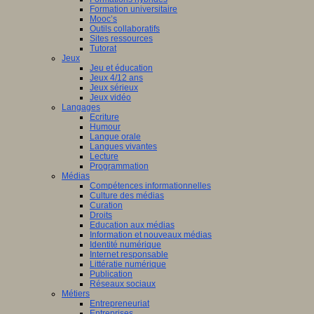
Formation universitaire
Mooc’s
Outils collaboratifs
Sites ressources
Tutorat
Jeux
Jeu et éducation
Jeux 4/12 ans
Jeux sérieux
Jeux vidéo
Langages
Ecriture
Humour
Langue orale
Langues vivantes
Lecture
Programmation
Médias
Compétences informationnelles
Culture des médias
Curation
Droits
Education aux médias
Information et nouveaux médias
Identité numérique
Internet responsable
Littératie numérique
Publication
Réseaux sociaux
Métiers
Entrepreneuriat
Entreprises