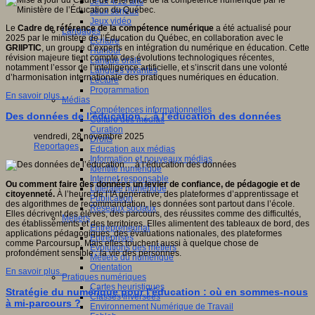
Jeux 4/12 ans
Jeux sérieux
Jeux vidéo
Le
Cadre de référence de la compétence numérique
a été actualisé pour
Langages
2025 par le ministère de l’Éducation du Québec, en collaboration avec le
Ecriture
GRIIPTIC
, un groupe d’experts en intégration du numérique en éducation. Cette
Humour
révision majeure tient compte des évolutions technologiques récentes,
Langue orale
notamment l’essor de l’intelligence artificielle, et s’inscrit dans une volonté
Langues vivantes
d’harmonisation internationale des pratiques numériques en éducation.
Lecture
Programmation
En savoir plus...
Médias
Compétences informationnelles
Des données de l’éducation… à l’éducation des données
Culture des médias
Curation
vendredi, 28 novembre 2025
Droits
Reportages
Education aux médias
Information et nouveaux médias
Identité numérique
Internet responsable
Ou comment faire des données un levier de confiance, de pédagogie et de
Littératie numérique
citoyenneté.
À l’heure de l’IA générative, des plateformes d’apprentissage et
Publication
des algorithmes de recommandation, les données sont partout dans l’école.
Réseaux sociaux
Elles décrivent des élèves, des parcours, des réussites comme des difficultés,
Métiers
des établissements et des territoires. Elles alimentent des tableaux de bord, des
Entrepreneuriat
applications pédagogiques, des évaluations nationales, des plateformes
Entreprises
comme Parcoursup. Mais elles touchent aussi à quelque chose de
Evolutions des métiers
profondément sensible : la vie des personnes.
Métiers du numérique
Orientation
En savoir plus...
Pratiques numériques
Cartes heuristiques
Stratégie du numérique pour l’éducation : où en sommes-nous
Classes inversées
à mi-parcours ?
Environnement Numérique de Travail