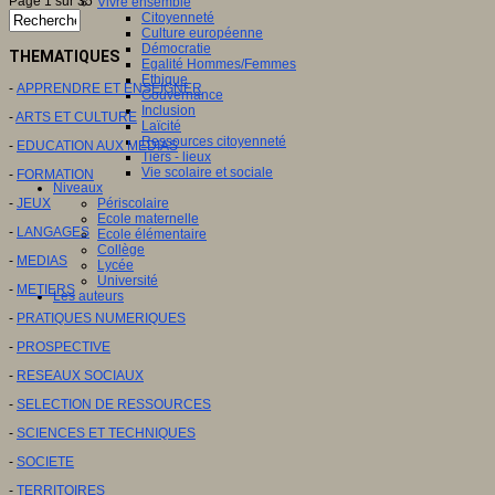
Page 1 sur 35
Vivre ensemble
Citoyenneté
Culture européenne
Démocratie
THEMATIQUES
Egalité Hommes/Femmes
Ethique
-
APPRENDRE ET ENSEIGNER
Gouvernance
Inclusion
-
ARTS ET CULTURE
Laïcité
Ressources citoyenneté
-
EDUCATION AUX MEDIAS
Tiers - lieux
Vie scolaire et sociale
-
FORMATION
Niveaux
-
JEUX
Périscolaire
Ecole maternelle
-
LANGAGES
Ecole élémentaire
Collège
-
MEDIAS
Lycée
Université
-
METIERS
Les auteurs
-
PRATIQUES NUMERIQUES
-
PROSPECTIVE
-
RESEAUX SOCIAUX
-
SELECTION DE RESSOURCES
-
SCIENCES ET TECHNIQUES
-
SOCIETE
-
TERRITOIRES