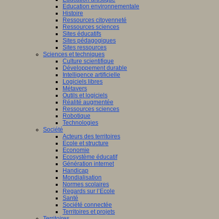
Education environnementale
Histoire
Ressources citoyenneté
Ressources sciences
Sites éducatifs
Sites pédagogiques
Sites ressources
Sciences et techniques
Culture scientifique
Développement durable
Intelligence artificielle
Logiciels libres
Métavers
Outils et logiciels
Réalité augmentée
Ressources sciences
Robotique
Technologies
Société
Acteurs des territoires
Ecole et structure
Economie
Ecosystème éducatif
Génération internet
Handicap
Mondialisation
Normes scolaires
Regards sur l’Ecole
Santé
Société connectée
Territoires et projets
Territoires