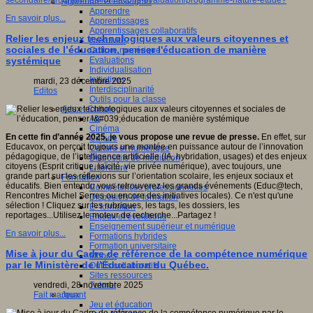
secondaire/programmes-formations-evaluation/programme-nature-etude?
Apprendre et enseigner
Apprendre
En savoir plus...
Apprentissages
Apprentissages collaboratifs
Relier les enjeux technologiques aux valeurs citoyennes et
Créativité
sociales de l’éducation, penser l'éducation de manière
Culture numérique
Evaluations
systémique
Individualisation
Initiatives
mardi, 23 décembre 2025
Interdisciplinarité
Editos
Outils pour la classe
Arts et Culture
Art
Cinéma
En cette fin d’année 2025, je vous propose une revue de presse.
En effet, sur
Culture
Educavox, on perçoit toujours une montée en puissance autour de l’innovation
Culture et numérique
pédagogique, de l’intelligence artificielle (IA, hybridation, usages) et des enjeux
Dispositifs de médiation
citoyens (Esprit critique, laïcité, vie privée numérique), avec toujours, une
Littérature
grande part sur les réflexions sur l’orientation scolaire, les enjeux sociaux et
Formation
éducatifs. Bien entendu vous retrouverez les grands événements (Educ@tech,
Compétences professionnelles
Rencontres Michel Serres ou encore des initiatives locales). Ce n'est qu'une
Dispositifs de formation
sélection ! Cliquez sur les rubriques, les tags, les dossiers, les
E- formation
reportages...Utilisez le moteur de recherche...Partagez !
Enjeux et évolutions
Enseignement supérieur et numérique
En savoir plus...
Formations hybrides
Formation universitaire
Mise à jour du Cadre de référence de la compétence numérique
Mooc’s
par le Ministère de l’Éducation du Québec.
Outils collaboratifs
Sites ressources
Tutorat
vendredi, 28 novembre 2025
Jeux
Fait marquant
Jeu et éducation