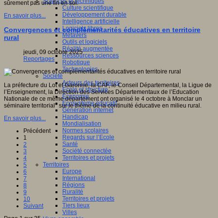
Sciences et techniques
sûrement pas une fin en soi.
Culture scientifique
Développement durable
En savoir plus...
Intelligence artificielle
Logiciels libres
Convergences et complémentarités éducatives en territoire
Métavers
rural
Outils et logiciels
Réalité augmentée
jeudi, 09 octobre 2025
Ressources sciences
Reportages
Robotique
Technologies
Société
Acteurs des territoires
La préfecture du Lot et Garonne, la CAF, le Conseil Départemental, la Ligue de
Ecole et structure
l’Enseignement, la Direction des Services Départementaux de l’Education
Economie
Nationale de ce même département ont organisé le 4 octobre à Monclar un
Ecosystème éducatif
séminaire territorial* sur le thème de la continuité éducative en milieu rural.
Génération internet
Handicap
En savoir plus...
Mondialisation
Normes scolaires
Précédent
Regards sur l’Ecole
1
Santé
2
Société connectée
3
Territoires et projets
4
Territoires
5
Europe
6
International
7
Régions
8
Ruralité
9
Territoires et projets
10
Tiers lieux
Suivant
Villes