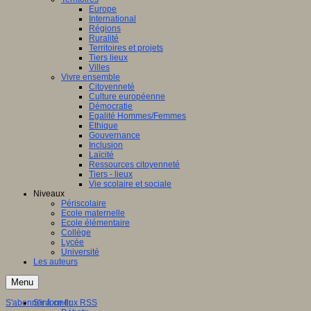
Europe
International
Régions
Ruralité
Territoires et projets
Tiers lieux
Villes
Vivre ensemble
Citoyenneté
Culture européenne
Démocratie
Egalité Hommes/Femmes
Ethique
Gouvernance
Inclusion
Laïcité
Ressources citoyenneté
Tiers - lieux
Vie scolaire et sociale
Niveaux
Périscolaire
Ecole maternelle
Ecole élémentaire
Collège
Lycée
Université
Les auteurs
Menu
S'abonner à ce flux RSS
S'informer