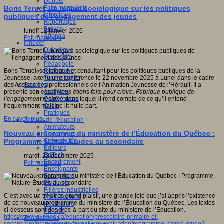
Débats
Faits marquants
Boris Teruel, un regard sociologique sur les politiques
Interviews
publiques de l’engagement des jeunes
Reportages
Brèves
lundi, 12 janvier 2026
Agenda
Fait marquant
Innover
Didactique
Dispositifs
Pédagogie
Recherche
Boris Teruel, sociologue et consultant pour les politiques publiques de la
Technologies
Jeunesse, a tenu une conférence le 22 novembre 2025 à Lunel dans le cadre
Savoir(s)
des Assises des professionnels de l’Animation Jeunesse de l’Hérault. Il a
Analyses
présenté son essai
Nous étions faits pour croire. Fabrique publique de
Conférences
l’engagement résigné
dans lequel il rend compte de ce qu’il entend
Outils
fréquemment mais ne lit nulle part.
Pratiques
En savoir plus...
Acteurs de l'éducation
Animateurs
Nouveau programme du ministère de l’Éducation du Québec :
Chercheurs
Collectivités
Programme Nature-Études au secondaire
Editeurs
EdTech
mardi, 23 décembre 2025
Encadrement
Fait marquant
Enseignants
Entreprises
Etudiants
Filières industrielles
C’est avec un très très grand plaisir, une grande joie que j’ai appris l’existence
Institutionnels
de ce nouveau programme du ministère de l’Éducation du Québec. Les textes
Médiateurs
ci-dessous sont des tirés-à-part du site du ministère de l’Éducation.
Parents
https://www.quebec.ca/education/prescolaire-primaire-et-
Thématiques