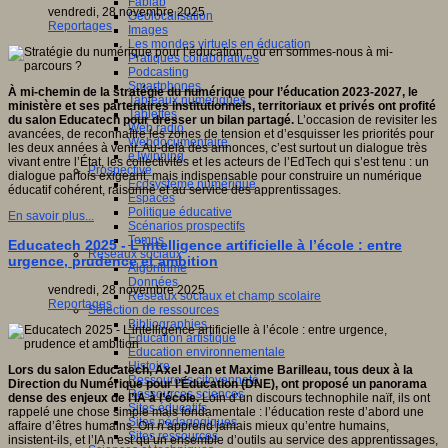
Fablab
vendredi, 28 novembre 2025
Géolocalisation
Reportages
Images
Les mondes virtuels en éducation
Pratiques collaboratives
Podcasting
Smartphones
À mi-chemin de la stratégie du numérique pour l’éducation 2023-2027, le
Tableaux numériques
ministère et ses partenaires institutionnels, territoriaux et privés ont profité
Tablettes
du salon Educatech pour dresser un bilan partagé.
L’occasion de revisiter les
Web radio
avancées, de reconnaître les zones de tension et d’esquisser les priorités pour
Webdocumentaire
les deux années à venir. Au-delà des annonces, c’est surtout un dialogue très
eTwinning
vivant entre l’État, les collectivités et les acteurs de l’EdTech qui s’est tenu : un
Prospective
dialogue parfois exigeant, mais indispensable pour construire un numérique
Ecosystème numérique
éducatif cohérent, raisonné et au service des apprentissages.
Espaces
Politique éducative
En savoir plus...
Scénarios prospectifs
Temps
Educatech 2025 - L’intelligence artificielle à l’école : entre
Réseaux sociaux
urgence, prudence et ambition
Algorithme
Données
vendredi, 28 novembre 2025
Réseaux sociaux et champ scolaire
Reportages
Sélection de ressources
Bibliographies
Education artistique
Education environnementale
Histoire
Lors du salon Educatech, Axel Jean et Maxime Barilleau, tous deux à la
Ressources citoyenneté
Direction du Numérique pour l’Éducation (DNE), ont proposé un panorama
Ressources sciences
dense des enjeux de l’IA à l’école.
Loin d’un discours technophile naïf, ils ont
Sites éducatifs
rappelé une chose simple mais fondamentale : l’éducation reste d’abord une
Sites pédagogiques
affaire d’êtres humains. On n’apprend jamais mieux qu’entre humains,
Sites ressources
insistent-ils, et l’IA n’est qu’un ensemble d’outils au service des apprentissages,