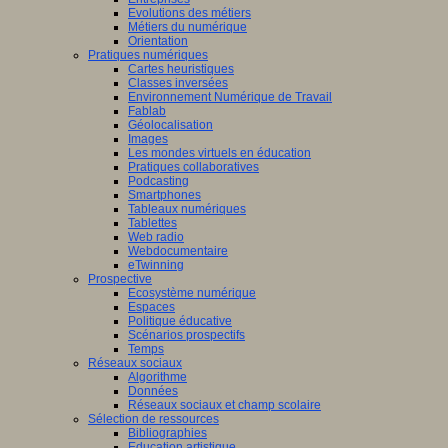
Evolutions des métiers
Métiers du numérique
Orientation
Pratiques numériques
Cartes heuristiques
Classes inversées
Environnement Numérique de Travail
Fablab
Géolocalisation
Images
Les mondes virtuels en éducation
Pratiques collaboratives
Podcasting
Smartphones
Tableaux numériques
Tablettes
Web radio
Webdocumentaire
eTwinning
Prospective
Ecosystème numérique
Espaces
Politique éducative
Scénarios prospectifs
Temps
Réseaux sociaux
Algorithme
Données
Réseaux sociaux et champ scolaire
Sélection de ressources
Bibliographies
Education artistique