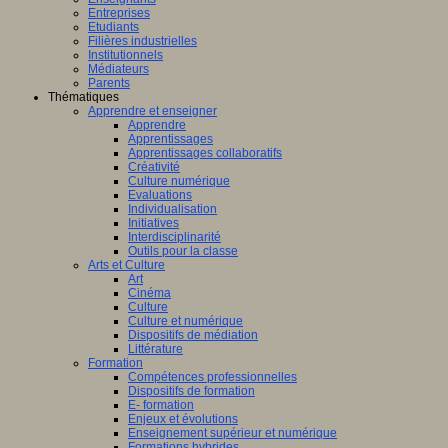
Entreprises
Etudiants
Filières industrielles
Institutionnels
Médiateurs
Parents
Thématiques
Apprendre et enseigner
Apprendre
Apprentissages
Apprentissages collaboratifs
Créativité
Culture numérique
Evaluations
Individualisation
Initiatives
Interdisciplinarité
Outils pour la classe
Arts et Culture
Art
Cinéma
Culture
Culture et numérique
Dispositifs de médiation
Littérature
Formation
Compétences professionnelles
Dispositifs de formation
E- formation
Enjeux et évolutions
Enseignement supérieur et numérique
Formations hybrides