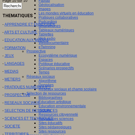
Fablab
Page 10 sur 10
Géolocalisation
Images
Les mondes virtuels en éducation
THEMATIQUES
Pratiques collaboratives
Podcasting
-
APPRENDRE ET ENSEIGNER
Smartphones
Tableaux numériques
-
ARTS ET CULTURE
Tablettes
Web radio
-
EDUCATION AUX MEDIAS
Webdocumentaire
eTwinning
-
FORMATION
Prospective
Ecosystème numérique
-
JEUX
Espaces
-
LANGAGES
Politique éducative
Scénarios prospectifs
-
MEDIAS
Temps
Réseaux sociaux
-
METIERS
Algorithme
Données
-
PRATIQUES NUMERIQUES
Réseaux sociaux et champ scolaire
Sélection de ressources
-
PROSPECTIVE
Bibliographies
Education artistique
-
RESEAUX SOCIAUX
Education environnementale
Histoire
-
SELECTION DE RESSOURCES
Ressources citoyenneté
-
SCIENCES ET TECHNIQUES
Ressources sciences
Sites éducatifs
-
SOCIETE
Sites pédagogiques
Sites ressources
-
TERRITOIRES