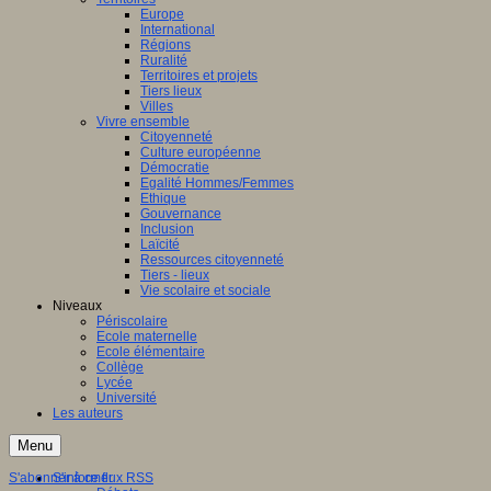
Europe
International
Régions
Ruralité
Territoires et projets
Tiers lieux
Villes
Vivre ensemble
Citoyenneté
Culture européenne
Démocratie
Egalité Hommes/Femmes
Ethique
Gouvernance
Inclusion
Laïcité
Ressources citoyenneté
Tiers - lieux
Vie scolaire et sociale
Niveaux
Périscolaire
Ecole maternelle
Ecole élémentaire
Collège
Lycée
Université
Les auteurs
Menu
S'abonner à ce flux RSS
S'informer