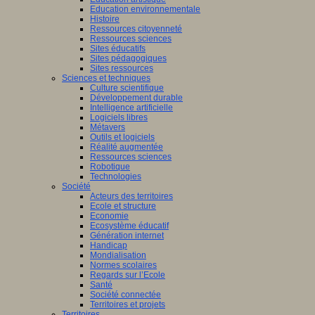
Education environnementale
Histoire
Ressources citoyenneté
Ressources sciences
Sites éducatifs
Sites pédagogiques
Sites ressources
Sciences et techniques
Culture scientifique
Développement durable
Intelligence artificielle
Logiciels libres
Métavers
Outils et logiciels
Réalité augmentée
Ressources sciences
Robotique
Technologies
Société
Acteurs des territoires
Ecole et structure
Economie
Ecosystème éducatif
Génération internet
Handicap
Mondialisation
Normes scolaires
Regards sur l’Ecole
Santé
Société connectée
Territoires et projets
Territoires