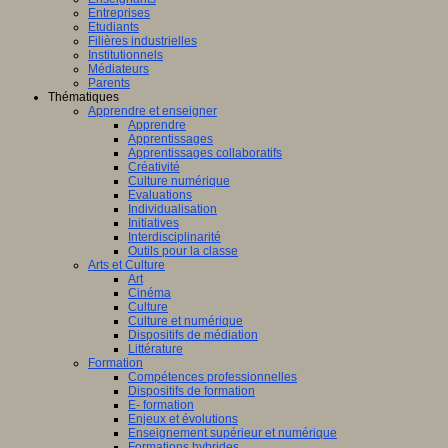
Entreprises
Etudiants
Filières industrielles
Institutionnels
Médiateurs
Parents
Thématiques
Apprendre et enseigner
Apprendre
Apprentissages
Apprentissages collaboratifs
Créativité
Culture numérique
Evaluations
Individualisation
Initiatives
Interdisciplinarité
Outils pour la classe
Arts et Culture
Art
Cinéma
Culture
Culture et numérique
Dispositifs de médiation
Littérature
Formation
Compétences professionnelles
Dispositifs de formation
E- formation
Enjeux et évolutions
Enseignement supérieur et numérique
Formations hybrides