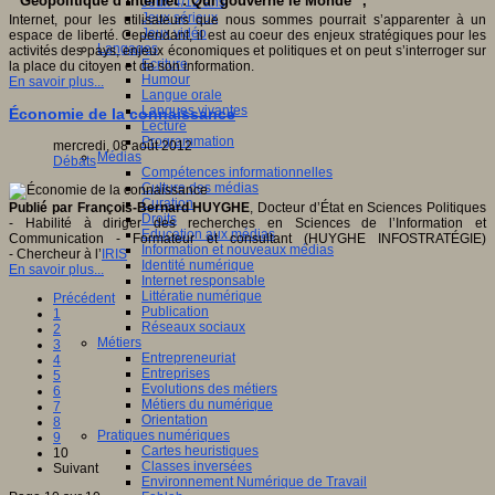
" Géopolitique d’Internet : Qui gouverne le Monde ",
Jeux 4/12 ans
Jeux sérieux
Internet, pour les utilisateurs que nous sommes pourrait s’apparenter à un
Jeux vidéo
espace de liberté. Cependant, il est au coeur des enjeux stratégiques pour les
Langages
activités des pays, enjeux économiques et politiques et on peut s’interroger sur
Ecriture
la place du citoyen et de son information.
Humour
En savoir plus...
Langue orale
Langues vivantes
Économie de la connaissance
Lecture
Programmation
mercredi, 08 août 2012
Médias
Débats
Compétences informationnelles
Culture des médias
Curation
Publié par François-Bernard HUYGHE
, Docteur d’État en Sciences Politiques
Droits
- Habilité à diriger des recherches en Sciences de l’Information et
Education aux médias
Communication - Formateur et consultant (HUYGHE INFOSTRATÉGIE)
Information et nouveaux médias
- Chercheur à l’
IRIS
Identité numérique
En savoir plus...
Internet responsable
Littératie numérique
Précédent
Publication
1
Réseaux sociaux
2
Métiers
3
Entrepreneuriat
4
Entreprises
5
Evolutions des métiers
6
Métiers du numérique
7
Orientation
8
Pratiques numériques
9
Cartes heuristiques
10
Classes inversées
Suivant
Environnement Numérique de Travail