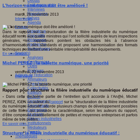
Débats
Faits marquants
L’horizon numérique doit être amélioré !
Interviews
Reportages
mardi, 26 novembre 2013
Brèves
Interviews
Agenda
Innover
Didactique
Dans le rapport sur la structuration de la filière industrielle du numérique
Dispositifs
éducatif remis aux quatre ministres qui l’ont sollicité auprès de leurs inspections
Pédagogie
générales, les rapporteurs pointent les obstacles liés à l’absence
Recherche
d’harmonisation des standards et proposent une harmonisation des formats
Technologies
techniques permettant une véritable interopérabilité des équipements.
Savoir(s)
En savoir plus...
Analyses
Conférences
Michel PEREZ : la tablette numérique, une priorité
Outils
Pratiques
vendredi, 22 novembre 2013
Acteurs de l'éducation
Interviews
Animateurs
Chercheurs
Collectivités
Rapport pour structurer la filière industrielle du numérique éducatif
Editeurs
-
Dans cette deuxième partie de l’entretien qu’il accorde à l’An@é, Michel
EdTech
Encadrement
PEREZ, IGEN co-auteur du
rapport
sur la "structuration de la filière industrielle
Enseignants
du numérique éducatif" aborde plusieurs champs de développement possibles
Entreprises
de cette filière qui possède la caractéristique, selon les auteurs du rapport,
Etudiants
d’être composée essentiellement de petites et moyennes entreprises et parfois
Filières industrielles
même de très petites.
Institutionnels
En savoir plus...
Médiateurs
Parents
Structurer la filière industrielle du numérique éducatif :
Thématiques