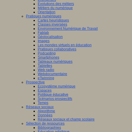
Evolutions des métiers
Métiers du numérique
Orientation
Pratiques numériques
Cartes heuristiques
Classes inversées
Environnement Numérique de Travail
Fablab
Géolocalisation
Images
Les mondes virtuels en éducation
Pratiques collaboratives
Podcasting
Smartphones
Tableaux numériques
Tablettes
Web radio
Webdocumentaire
eTwinning
Prospective
Ecosystème numérique
Espaces
Politique éducative
Scénarios prospectifs
Temps
Réseaux sociaux
Algorithme
Données
Réseaux sociaux et champ scolaire
Sélection de ressources
Bibliographies
Education artistique