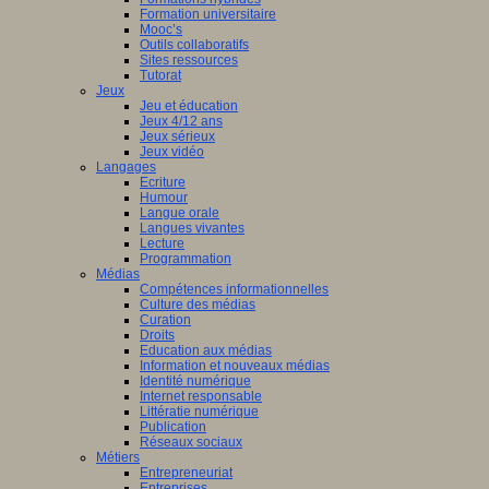
Formation universitaire
Mooc’s
Outils collaboratifs
Sites ressources
Tutorat
Jeux
Jeu et éducation
Jeux 4/12 ans
Jeux sérieux
Jeux vidéo
Langages
Ecriture
Humour
Langue orale
Langues vivantes
Lecture
Programmation
Médias
Compétences informationnelles
Culture des médias
Curation
Droits
Education aux médias
Information et nouveaux médias
Identité numérique
Internet responsable
Littératie numérique
Publication
Réseaux sociaux
Métiers
Entrepreneuriat
Entreprises