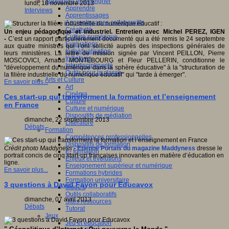
Apprendre et enseigner
lundi, 18 novembre 2013
Apprendre
Interviews
Apprentissages
Apprentissages collaboratifs
Créativité
Un enjeu pédagogique et industriel. Entretien avec Michel PEREZ, IGEN
Culture numérique
-
C’est un rapport particulièrement documenté qui a été remis le 24 septembre
Evaluations
aux quatre ministres qui l’ont sollicité auprès des inspections générales de
Individualisation
leurs ministères. La lettre de mission signée par Vincent PEILLON, Pierre
Initiatives
MOSCOVICI, Arnaud MONTEBOURG et Fleur PELLERIN, conditionne le
Interdisciplinarité
"développement du numérique dans la sphère éducative" à la "structuration de
Outils pour la classe
la filière industrielle du numérique éducatif" qui "tarde à émerger".
Arts et Culture
En savoir plus...
Art
Cinéma
Ces start-up qui transforment la formation et l’enseignement
Culture
en France
Culture et numérique
Dispositifs de médiation
dimanche, 22 septembre 2013
Littérature
Débats
Formation
Compétences professionnelles
Dispositifs de formation
Crédit photo Maddyness -
Etienne Portais du magazine Maddyness
dresse le
E- formation
portrait concis de cinq start-up françaises innovantes en matière d’éducation en
Enjeux et évolutions
ligne.
Enseignement supérieur et numérique
En savoir plus...
Formations hybrides
Formation universitaire
3 questions à David Fayon pour Educavox
Mooc’s
Outils collaboratifs
dimanche, 07 avril 2013
Sites ressources
Débats
Tutorat
Jeux
Jeu et éducation