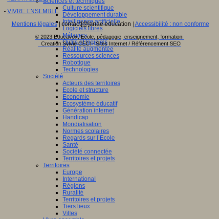
Sciences et techniques
Culture scientifique
-
VIVRE ENSEMBLE
Développement durable
Intelligence artificielle
Mentions légales
| contact[@]anae.education |
Accessibilité : non conforme
Logiciels libres
Métavers
© 2023 Educavox, Ecole, pédagogie, enseignement, formation
Outils et logiciels
Creation Sylvie CECI - Sites Internet / Référencement SEO
Réalité augmentée
Ressources sciences
Robotique
Technologies
Société
Acteurs des territoires
Ecole et structure
Economie
Ecosystème éducatif
Génération internet
Handicap
Mondialisation
Normes scolaires
Regards sur l’Ecole
Santé
Société connectée
Territoires et projets
Territoires
Europe
International
Régions
Ruralité
Territoires et projets
Tiers lieux
Villes