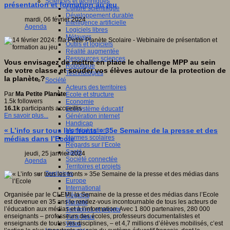
Sciences et techniques
présentation et formation au jeu
Culture scientifique
Développement durable
mardi, 06 février 2024
Intelligence artificielle
Agenda
Logiciels libres
Métavers
Outils et logiciels
Réalité augmentée
Ressources sciences
Vous envisagez de mettre en place le challenge MPP au sein
Robotique
de votre classe et souder vos élèves autour de la protection de
Technologies
la planète ?
Société
Acteurs des territoires
Par
Ma Petite Planète
Ecole et structure
1.5k followers
Economie
16.1k
participants accueillis
Ecosystème éducatif
En savoir plus...
Génération internet
Handicap
« L’info sur tous les fronts » 35e Semaine de la presse et des
Mondialisation
Normes scolaires
médias dans l’Ecole
Regards sur l’Ecole
Santé
jeudi, 25 janvier 2024
Société connectée
Agenda
Territoires et projets
Territoires
Europe
International
Organisée par le CLEMI, la Semaine de la presse et des médias dans l’Ecole
Régions
est devenue en 35 ans le rendez-vous incontournable de tous les acteurs de
Ruralité
l’éducation aux médias et à l’information. Avec 1 800 partenaires, 280 000
Territoires et projets
enseignants – professeurs des écoles, professeurs documentalistes et
Tiers lieux
enseignants de toutes les disciplines, – et 4,7 millions d’élèves mobilisés, c’est
Villes