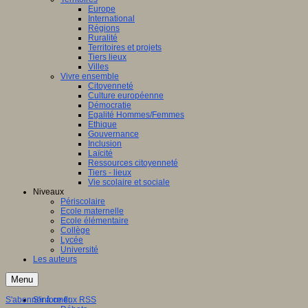
Europe
International
Régions
Ruralité
Territoires et projets
Tiers lieux
Villes
Vivre ensemble
Citoyenneté
Culture européenne
Démocratie
Egalité Hommes/Femmes
Ethique
Gouvernance
Inclusion
Laïcité
Ressources citoyenneté
Tiers - lieux
Vie scolaire et sociale
Niveaux
Périscolaire
Ecole maternelle
Ecole élémentaire
Collège
Lycée
Université
Les auteurs
Menu
S'abonner à ce flux RSS
S'informer