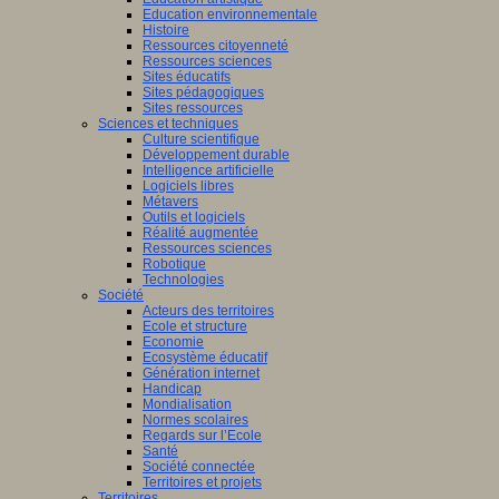
Education environnementale
Histoire
Ressources citoyenneté
Ressources sciences
Sites éducatifs
Sites pédagogiques
Sites ressources
Sciences et techniques
Culture scientifique
Développement durable
Intelligence artificielle
Logiciels libres
Métavers
Outils et logiciels
Réalité augmentée
Ressources sciences
Robotique
Technologies
Société
Acteurs des territoires
Ecole et structure
Economie
Ecosystème éducatif
Génération internet
Handicap
Mondialisation
Normes scolaires
Regards sur l’Ecole
Santé
Société connectée
Territoires et projets
Territoires