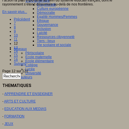
l’action la plus importante au sein du système éducatif français, dont le
Vivre ensemble
rayonnement s’étend désormais au-delà de nos frontières.
Citoyenneté
Culture européenne
En savoir plus...
Démocratie
Egalité Hommes/Femmes
Précédent
Ethique
7
Gouvernance
8
Inclusion
9
Laïcité
10
Ressources citoyenneté
11
Tiers - lieux
12
Vie scolaire et sociale
13
Niveaux
14
Périscolaire
15
Ecole maternelle
16
Ecole élémentaire
Suivant
Collège
Lycée
Page 12 sur 122
Université
Les auteurs
THEMATIQUES
-
APPRENDRE ET ENSEIGNER
-
ARTS ET CULTURE
-
EDUCATION AUX MEDIAS
-
FORMATION
-
JEUX