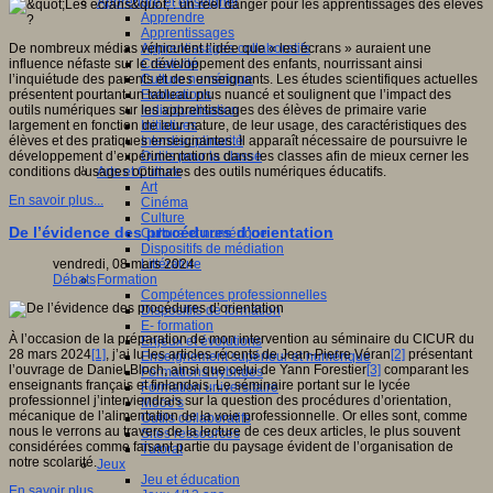
Apprendre et enseigner
Apprendre
Apprentissages
Apprentissages collaboratifs
De nombreux médias véhiculent l’idée que « les écrans » auraient une
Créativité
influence néfaste sur le développement des enfants, nourrissant ainsi
Culture numérique
l’inquiétude des parents et des enseignants. Les études scientifiques actuelles
Evaluations
présentent pourtant un tableau plus nuancé et soulignent que l’impact des
Individualisation
outils numériques sur les apprentissages des élèves de primaire varie
Initiatives
largement en fonction de leur nature, de leur usage, des caractéristiques des
Interdisciplinarité
élèves et des pratiques enseignantes. Il apparaît nécessaire de poursuivre le
Outils pour la classe
développement d’expérimentations dans les classes afin de mieux cerner les
Arts et Culture
conditions d’usages optimales des outils numériques éducatifs.
Art
En savoir plus...
Cinéma
Culture
De l’évidence des procédures d’orientation
Culture et numérique
Dispositifs de médiation
Littérature
vendredi, 08 mars 2024
Formation
Débats
Compétences professionnelles
Dispositifs de formation
E- formation
À l’occasion de la préparation de mon intervention au séminaire du CICUR du
Enjeux et évolutions
28 mars 2024
[1]
, j’ai lu les articles récents de Jean-Pierre Véran
[2]
présentant
Enseignement supérieur et numérique
l’ouvrage de Daniel Bloch, ainsi que celui de Yann Forestier
[3]
comparant les
Formations hybrides
enseignants français et finlandais. Le séminaire portant sur le lycée
Formation universitaire
professionnel j’interviendrais sur la question des procédures d’orientation,
Mooc’s
mécanique de l’alimentation de la voie professionnelle. Or elles sont, comme
Outils collaboratifs
nous le verrons au travers de la lecture de ces deux articles, le plus souvent
Sites ressources
considérées comme faisant partie du paysage évident de l’organisation de
Tutorat
notre scolarité.
Jeux
Jeu et éducation
En savoir plus...