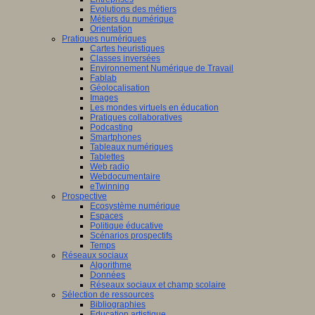
Evolutions des métiers
Métiers du numérique
Orientation
Pratiques numériques
Cartes heuristiques
Classes inversées
Environnement Numérique de Travail
Fablab
Géolocalisation
Images
Les mondes virtuels en éducation
Pratiques collaboratives
Podcasting
Smartphones
Tableaux numériques
Tablettes
Web radio
Webdocumentaire
eTwinning
Prospective
Ecosystème numérique
Espaces
Politique éducative
Scénarios prospectifs
Temps
Réseaux sociaux
Algorithme
Données
Réseaux sociaux et champ scolaire
Sélection de ressources
Bibliographies
Education artistique