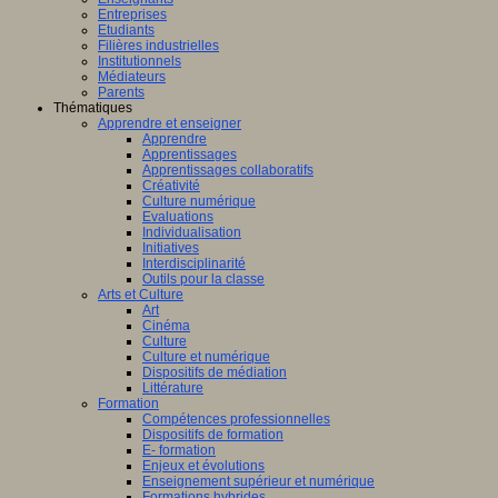
Entreprises
Etudiants
Filières industrielles
Institutionnels
Médiateurs
Parents
Thématiques
Apprendre et enseigner
Apprendre
Apprentissages
Apprentissages collaboratifs
Créativité
Culture numérique
Evaluations
Individualisation
Initiatives
Interdisciplinarité
Outils pour la classe
Arts et Culture
Art
Cinéma
Culture
Culture et numérique
Dispositifs de médiation
Littérature
Formation
Compétences professionnelles
Dispositifs de formation
E- formation
Enjeux et évolutions
Enseignement supérieur et numérique
Formations hybrides