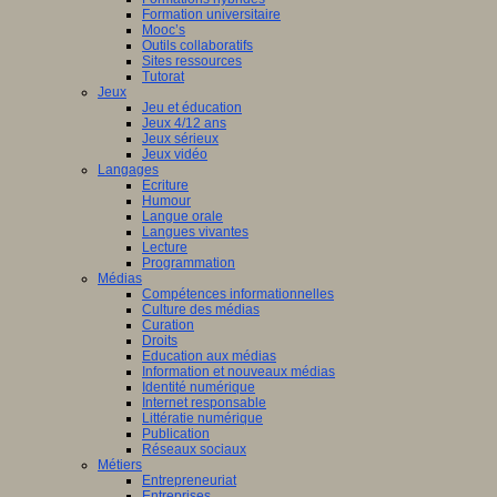
Formation universitaire
Mooc’s
Outils collaboratifs
Sites ressources
Tutorat
Jeux
Jeu et éducation
Jeux 4/12 ans
Jeux sérieux
Jeux vidéo
Langages
Ecriture
Humour
Langue orale
Langues vivantes
Lecture
Programmation
Médias
Compétences informationnelles
Culture des médias
Curation
Droits
Education aux médias
Information et nouveaux médias
Identité numérique
Internet responsable
Littératie numérique
Publication
Réseaux sociaux
Métiers
Entrepreneuriat
Entreprises