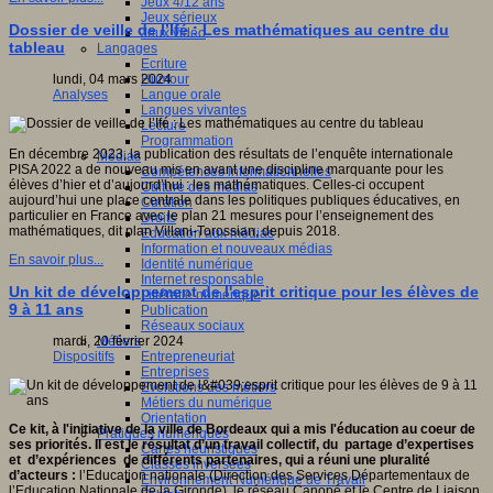
Jeux 4/12 ans
Jeux sérieux
Dossier de veille de l’Ifé : Les mathématiques au centre du
Jeux vidéo
tableau
Langages
Ecriture
Humour
lundi, 04 mars 2024
Langue orale
Analyses
Langues vivantes
Lecture
Programmation
En décembre 2023, la publication des résultats de l’enquête internationale
Médias
PISA 2022 a de nouveau mis en avant une discipline marquante pour les
Compétences informationnelles
élèves d’hier et d’aujourd’hui : les mathématiques. Celles-ci occupent
Culture des médias
aujourd’hui une place centrale dans les politiques publiques éducatives, en
Curation
particulier en France avec le plan 21 mesures pour l’enseignement des
Droits
mathématiques, dit plan Villani-Torossian, depuis 2018.
Education aux médias
Information et nouveaux médias
En savoir plus...
Identité numérique
Internet responsable
Un kit de développement de l'esprit critique pour les élèves de
Littératie numérique
9 à 11 ans
Publication
Réseaux sociaux
Métiers
mardi, 20 février 2024
Entrepreneuriat
Dispositifs
Entreprises
Evolutions des métiers
Métiers du numérique
Orientation
Ce kit, à l'initiative de la ville de Bordeaux qui a mis l'éducation au coeur de
Pratiques numériques
ses priorités. Il est le résultat d’un travail collectif, du partage d’expertises
Cartes heuristiques
et d’expériences de différents partenaires, qui a réuni une pluralité
Classes inversées
d’acteurs :
l’Education nationale (Direction des Services Départementaux de
Environnement Numérique de Travail
l’Education Nationale de la Gironde), le réseau Canopé et le Centre de Liaison