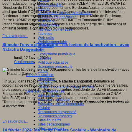
Fablab
pour l’Education aux Médias et à l’Information (CLEMI), Arnaud SCHWARTZ,
Géolocalisation
Directeur de l’IJBA, l'Institut de Journalisme Bordeaux Aquitaine et son équipe
Images
ainsi que Marie CORIS, Maître de Conférence en Economie à l’Université de
Les mondes virtuels en éducation
Bordeaux. Leurs engagements ont été soutenus par le Maire de Bordeaux,
Pratiques collaboratives
Pierre HURMIC et mesdames Sylvie SCHMITT et Emmanuelle CUNY
Podcasting
(respectivement Adjointe et ex-Adjointe au Maire en charge de l’Education) et
Smartphones
ont ainsi permis la construction d'outils pédagogiques.
Tableaux numériques
Tablettes
En savoir plus...
Web radio
Webdocumentaire
Stimuler l'envie d'apprendre : les leviers de la motivation - avec
eTwinning
Natacha Dangouloff
Prospective
Ecosystème numérique
lundi, 12 février 2024
Espaces
Conférences
Politique éducative
Scénarios prospectifs
Temps
Réseaux sociaux
Algorithme
Fin 2023, dans l'académie de Lille,
Natacha Dangouloff,
formatrice et
Données
coordinatrice de l'équipe "Pédagogie et apprentissages" (Académie Versailles,
Réseaux sociaux et champ scolaire
professeure agrégée d'histoire-géographie, présidente de l'A2FE (Association
Sélection de ressources
Française de Formateurs d'Enseignants et chercheuse associée au CNAM -
Bibliographies
labo FoAP) est intervenue dans un webinaire proposé dans le cadre des
Education artistique
"Territoires apprenants" OTA 62 : "
Stimuler l'envie d'apprendre : les leviers de
Education environnementale
la motivation
"
Histoire
Ressources citoyenneté
Ressources sciences
Sites éducatifs
En savoir plus...
Sites pédagogiques
Sites ressources
14 février 2024: Ma Petite Planète Scolaire - Webinaire de