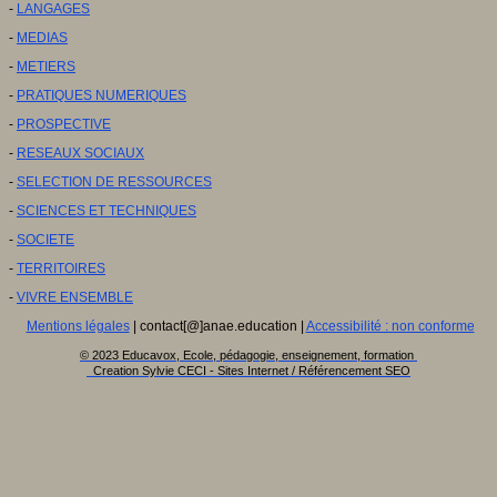
-
LANGAGES
-
MEDIAS
-
METIERS
-
PRATIQUES NUMERIQUES
-
PROSPECTIVE
-
RESEAUX SOCIAUX
-
SELECTION DE RESSOURCES
-
SCIENCES ET TECHNIQUES
-
SOCIETE
-
TERRITOIRES
-
VIVRE ENSEMBLE
Mentions légales
| contact[@]anae.education |
Accessibilité : non conforme
© 2023 Educavox, Ecole, pédagogie, enseignement, formation
Creation Sylvie CECI - Sites Internet / Référencement SEO