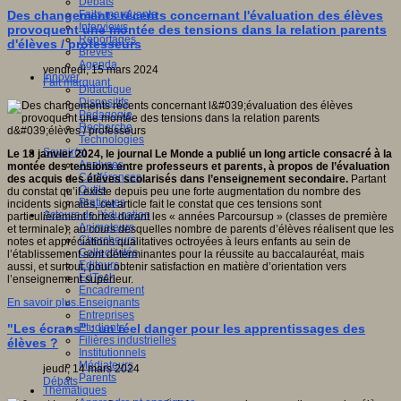
Débats
Faits marquants
Des changements récents concernant l'évaluation des élèves
Interviews
provoquent une montée des tensions dans la relation parents
Reportages
d'élèves / professeurs
Brèves
Agenda
vendredi, 15 mars 2024
Innover
Fait marquant
Didactique
Dispositifs
Pédagogie
Recherche
Technologies
Savoir(s)
Le 18 janvier 2024, le journal Le Monde a publié un long article consacré à la
Analyses
montée des tensions entre professeurs et parents, à propos de l’évaluation
Conférences
des acquis des élèves scolarisés dans l’enseignement secondaire.
Partant
Outils
du constat qu’il existe depuis peu une forte augmentation du nombre des
Pratiques
incidents signalés, cet article fait le constat que ces tensions sont
Acteurs de l'éducation
particulièrement fortes durant les « années Parcoursup » (classes de première
Animateurs
et terminale), au cours desquelles nombre de parents d’élèves réalisent que les
Chercheurs
notes et appréciations qualitatives octroyées à leurs enfants au sein de
Collectivités
l’établissement sont déterminantes pour la réussite au baccalauréat, mais
Editeurs
aussi, et surtout, pour obtenir satisfaction en matière d’orientation vers
EdTech
l’enseignement supérieur.
Encadrement
Enseignants
En savoir plus...
Entreprises
Etudiants
"Les écrans" : un réel danger pour les apprentissages des
Filières industrielles
élèves ?
Institutionnels
Médiateurs
jeudi, 14 mars 2024
Parents
Débats
Thématiques