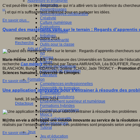
Apprendre et enseigner
Apprendre
ctive
C’est peut-être ce titre énigmatique qui m’a attiré vers la conférence du cher
Apprentissages
ve,
[ii]
) et qui m’a suffisamment intéressé pour en partager les idées.
Apprentissages collaboratifs
ientifique,
Créativité
que,
En savoir plus...
Culture numérique
pédagogique,
Evaluations
gnitive,
Quand des mastérants vont sur le terrain : Regards d’apprentis 
Individualisation
ophique
Initiatives
mercredi, 02 octobre 2024
Interdisciplinarité
que.
Recherche
Outils pour la classe
Arts et Culture
Art
ipe
Cinéma
Marie-Hélène JACQUES
- Professeure des Universités en Sciences de l’éducatio
Culture
che
recherche
Cap métiers
et réalisé par Tarana AMRAHOVA, Léa BOUFFIER, Fleu
Culture et numérique
BLANCHON, Bunga RIDAYANTI, Solène TCHOU, Jade TRONCY –
Promotion d’
Dispositifs de médiation
ion
Sciences humaines, Université de Limoges.
Littérature
fique
Formation
En savoir plus...
Compétences professionnelles
logique
Dispositifs de formation
T)
Une application innovante pour s'entrainer à résoudre des prob
E- formation
Enjeux et évolutions
lundi, 16 septembre 2024
Enseignement supérieur et numérique
pement
Didactique
Formations hybrides
Formation universitaire
eurs
Mooc’s
ionnels
Outils collaboratifs
M@ths en-vie a développé une solution innovante au service de la résolution 
Sites ressources
ants
réalisés par l’enseignant en classe. Les problèmes sont proposés selon une pro
Tutorat
Jeux
En savoir plus...
Jeu et éducation
urs.