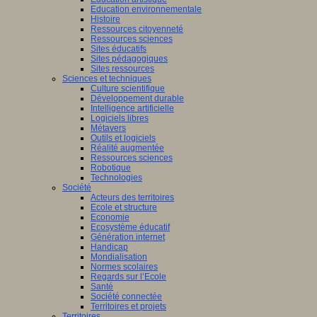
Education environnementale
Histoire
Ressources citoyenneté
ants
Ressources sciences
nent
Sites éducatifs
Sites pédagogiques
sus
Sites ressources
entissage)
Sciences et techniques
Culture scientifique
ment
Développement durable
Intelligence artificielle
Logiciels libres
Métavers
Outils et logiciels
tissage).
Réalité augmentée
Ressources sciences
Robotique
Technologies
Société
Acteurs des territoires
dre,
Ecole et structure
Economie
Ecosystème éducatif
Génération internet
eurs
Handicap
Mondialisation
Normes scolaires
Regards sur l’Ecole
tion,
Santé
Société connectée
Territoires et projets
Territoires