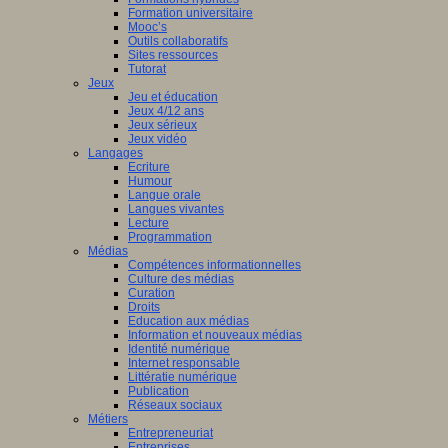
Formation universitaire
che
Mooc’s
Outils collaboratifs
pe
Sites ressources
Tutorat
Jeux
Jeu et éducation
es
Jeux 4/12 ans
eur.e.s
Jeux sérieux
Jeux vidéo
t.e.s
Langages
ur.e.s
Ecriture
Humour
es
Langue orale
Langues vivantes
tion.
Lecture
Programmation
s
Médias
Compétences informationnelles
che
Culture des médias
Curation
es
Droits
Education aux médias
Information et nouveaux médias
lent
Identité numérique
airement
Internet responsable
Littératie numérique
Publication
Réseaux sociaux
Métiers
aux
Entrepreneuriat
Entreprises