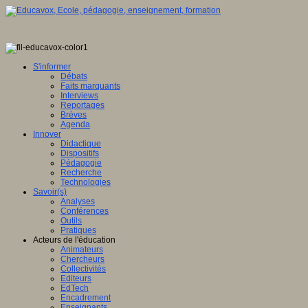
tique
S'informer
Débats
Faits marquants
Interviews
ence
Reportages
Brèves
eur
Agenda
Innover
Didactique
mé
e,
Dispositifs
Pédagogie
Recherche
Technologies
it
Savoir(s)
Analyses
Conférences
Outils
Pratiques
Acteurs de l'éducation
ntement
Animateurs
Chercheurs
e
Collectivités
Editeurs
che
EdTech
Encadrement
ion
Enseignants