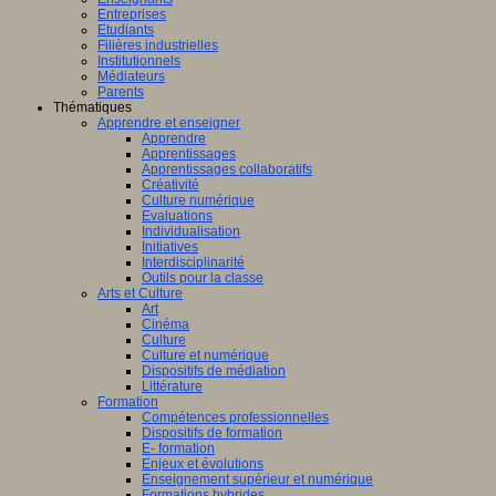
fique
Entreprises
Etudiants
logique
Filières industrielles
T
Institutionnels
Médiateurs
Parents
Thématiques
Apprendre et enseigner
Apprendre
Apprentissages
amment
Apprentissages collaboratifs
sé
Créativité
Culture numérique
Evaluations
er
Individualisation
Initiatives
Interdisciplinarité
Outils pour la classe
Arts et Culture
Art
Cinéma
AP
Culture
(Centre
Culture et numérique
e
Dispositifs de médiation
Littérature
ntissage
Formation
Compétences professionnelles
Dispositifs de formation
mance)
E- formation
Enjeux et évolutions
Enseignement supérieur et numérique
Formations hybrides