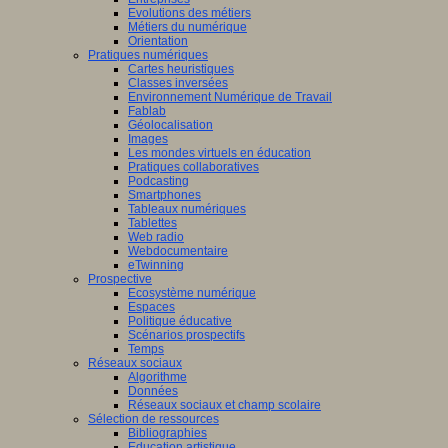
Evolutions des métiers
Métiers du numérique
Orientation
tissage
Pratiques numériques
Cartes heuristiques
mance,
Classes inversées
Environnement Numérique de Travail
Fablab
ctives
Géolocalisation
Images
Les mondes virtuels en éducation
Pratiques collaboratives
Podcasting
eurs
Smartphones
Tableaux numériques
que
Tablettes
naires,
Web radio
didactique,
Webdocumentaire
eTwinning
pédagogie
Prospective
Ecosystème numérique
Espaces
ciences
Politique éducative
Scénarios prospectifs
tion
Temps
Réseaux sociaux
iner
Algorithme
Données
ons
Réseaux sociaux et champ scolaire
Sélection de ressources
Bibliographies
Education artistique