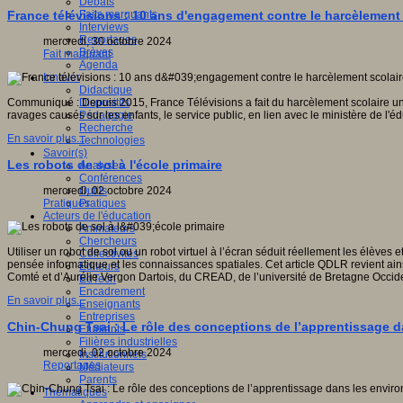
Débats
gnition,
Faits marquants
France télévisions : 10 ans d'engagement contre le harcèlement 
e
Interviews
,
Reportages
mercredi, 30 octobre 2024
Brèves
e).
Fait marquant
Agenda
Innover
Didactique
Dispositifs
Communiqué : Depuis 2015, France Télévisions a fait du harcèlement scolaire un 
Pédagogie
ravages causés sur les enfants, le service public, en lien avec le ministère de l'
Recherche
En savoir plus...
Technologies
Savoir(s)
tes
Les robots de sol à l'école primaire
Analyses
e,
Conférences
olaire
Outils
mercredi, 02 octobre 2024
Pratiques
Pratiques
que,
Acteurs de l'éducation
Animateurs
,
Chercheurs
Utiliser un robot de sol ou un robot virtuel à l’écran séduit réellement les élève
Collectivités
a
pensée informatique et les connaissances spatiales. Cet article QDLR revient ain
Editeurs
Comté et d’Aurélie Vergon Dartois, du CREAD, de l’université de Bretagne Occid
EdTech
Encadrement
En savoir plus...
Enseignants
Entreprises
.
Chin-Chung Tsai : Le rôle des conceptions de l’apprentissage d
Etudiants
Filières industrielles
mercredi, 02 octobre 2024
Institutionnels
Reportages
Médiateurs
Parents
s
Thématiques