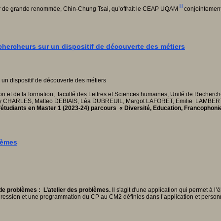
[i]
cheur de grande renommée, Chin-Chung Tsai, qu’offrait le CEAP UQAM
conjointement
chercheurs sur un dispositif de découverte des métiers
n et de la formation, faculté des Lettres et Sciences humaines, Unité de Recherche 
ry CHARLES, Matteo DEBIAIS, Léa DUBREUIL, Margot LAFORET, Emilie LAMBER
étudiants en Master 1 (2023-24) parcours « Diversité, Education, Francophonie 
lèmes
de problèmes : L’atelier des problèmes.
Il s'agit d'une application qui permet à 
gression et une programmation du CP au CM2 définies dans l’application et personn