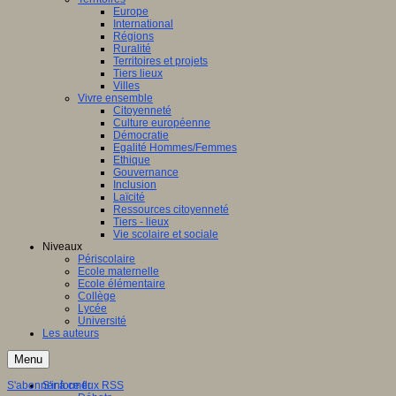
Europe
ation
International
Régions
aux
Ruralité
Territoires et projets
ntissage,
Tiers lieux
Villes
Vivre ensemble
ques
Citoyenneté
Culture européenne
Démocratie
Egalité Hommes/Femmes
Ethique
Gouvernance
nent
Inclusion
Laïcité
Ressources citoyenneté
entissage
Tiers - lieux
inaires
Vie scolaire et sociale
Niveaux
le
Périscolaire
Ecole maternelle
s,
Ecole élémentaire
Collège
es
Lycée
Université
tion
Les auteurs
ne)
Menu
ersaux
gulation,
S'abonner à ce flux RSS
S'informer
nement,