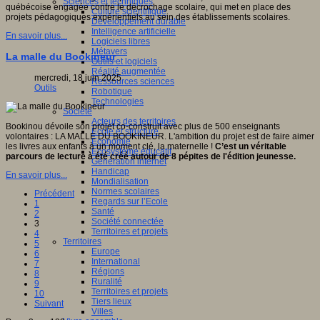
Sciences et techniques
québécoise engagée contre le décrochage scolaire, qui met en place des
Culture scientifique
projets pédagogiques expérientiels au sein des établissements scolaires.
Développement durable
Intelligence artificielle
En savoir plus...
Logiciels libres
Métavers
La malle du Bookineur
Outils et logiciels
Réalité augmentée
mercredi, 18 juin 2025
Ressources sciences
Outils
Robotique
Technologies
Société
Acteurs des territoires
Bookinou dévoile son projet co-construit avec plus de 500 enseignants
Ecole et structure
volontaires : LA MALLE DU BOOKINEUR. L'ambition du projet est de faire aimer
Economie
les livres aux enfants à un moment clé, la maternelle !
C’est un véritable
Ecosystème éducatif
parcours de lecture à été créé autour de 8 pépites de l'édition jeunesse.
Génération internet
Handicap
En savoir plus...
Mondialisation
Normes scolaires
Précédent
Regards sur l’Ecole
1
Santé
2
Société connectée
3
Territoires et projets
4
Territoires
5
Europe
6
International
7
Régions
8
Ruralité
9
Territoires et projets
10
Tiers lieux
Suivant
Villes