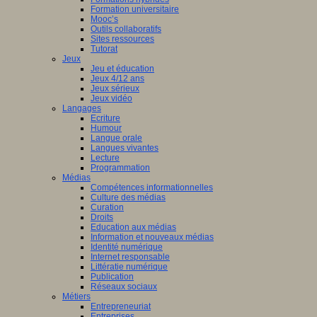
Formation universitaire
Mooc’s
Outils collaboratifs
Sites ressources
Tutorat
Jeux
Jeu et éducation
Jeux 4/12 ans
Jeux sérieux
Jeux vidéo
Langages
Ecriture
Humour
Langue orale
Langues vivantes
Lecture
Programmation
Médias
Compétences informationnelles
Culture des médias
Curation
Droits
Education aux médias
Information et nouveaux médias
Identité numérique
Internet responsable
Littératie numérique
Publication
Réseaux sociaux
Métiers
Entrepreneuriat
Entreprises