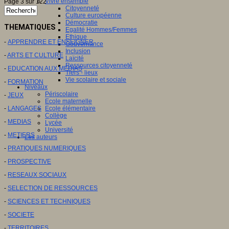
Vivre ensemble
Page 3 sur 122
Citoyenneté
Culture européenne
Démocratie
THEMATIQUES
Egalité Hommes/Femmes
Ethique
-
APPRENDRE ET ENSEIGNER
Gouvernance
Inclusion
-
ARTS ET CULTURE
Laïcité
Ressources citoyenneté
-
EDUCATION AUX MEDIAS
Tiers - lieux
Vie scolaire et sociale
-
FORMATION
Niveaux
Périscolaire
-
JEUX
Ecole maternelle
-
LANGAGES
Ecole élémentaire
Collège
-
MEDIAS
Lycée
Université
-
METIERS
Les auteurs
-
PRATIQUES NUMERIQUES
-
PROSPECTIVE
-
RESEAUX SOCIAUX
-
SELECTION DE RESSOURCES
-
SCIENCES ET TECHNIQUES
-
SOCIETE
-
TERRITOIRES