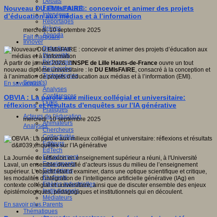
Débats
Faits marquants
Nouveau DU EMIsFAIRE : concevoir et animer des projets
Interviews
d’éducation aux médias et à l’information
Reportages
Brèves
mercredi, 10 septembre 2025
Agenda
Fait marquant
Innover
Didactique
Dispositifs
Pédagogie
À partir de janvier 2026, l’
INSPE de Lille Hauts-de-France
ouvre un tout
Recherche
nouveau diplôme universitaire : le
DU EMIsFAIRE
, consacré à la conception et
Technologies
à l’animation de projets d’éducation aux médias et à l’information (EMI).
Savoir(s)
En savoir plus...
Analyses
Conférences
OBVIA : La parole aux milieux collégial et universitaire:
Outils
réflexions et résultats d'enquêtes sur l’IA générative
Pratiques
Acteurs de l'éducation
mercredi, 10 septembre 2025
Animateurs
Analyses
Chercheurs
Collectivités
Editeurs
EdTech
Encadrement
La Journée de réflexion en enseignement supérieur a réuni, à l'Université
Enseignants
Laval, un ensemble diversifié d’acteurs issus du milieu de l’enseignement
Entreprises
supérieur. L’objectif était d’examiner, dans une optique scientifique et critique,
Etudiants
les modalités d’intégration de l’intelligence artificielle générative (IAg) en
Filières industrielles
contexte collégial et universitaire, ainsi que de discuter ensemble des enjeux
Institutionnels
épistémologiques, pédagogiques et institutionnels qui en découlent.
Médiateurs
Parents
En savoir plus...
Thématiques