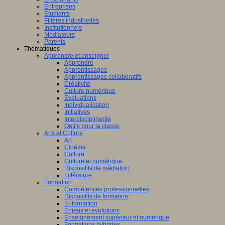
Entreprises
Etudiants
Filières industrielles
Institutionnels
Médiateurs
Parents
Thématiques
Apprendre et enseigner
Apprendre
Apprentissages
Apprentissages collaboratifs
Créativité
Culture numérique
Evaluations
Individualisation
Initiatives
Interdisciplinarité
Outils pour la classe
Arts et Culture
Art
Cinéma
Culture
Culture et numérique
Dispositifs de médiation
Littérature
Formation
Compétences professionnelles
Dispositifs de formation
E- formation
Enjeux et évolutions
Enseignement supérieur et numérique
Formations hybrides