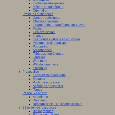
Evolutions des métiers
Métiers du numérique
Orientation
Pratiques numériques
Cartes heuristiques
Classes inversées
Environnement Numérique de Travail
Fablab
Géolocalisation
Images
Les mondes virtuels en éducation
Pratiques collaboratives
Podcasting
Smartphones
Tableaux numériques
Tablettes
Web radio
Webdocumentaire
eTwinning
Prospective
Ecosystème numérique
Espaces
Politique éducative
Scénarios prospectifs
Temps
Réseaux sociaux
Algorithme
Données
Réseaux sociaux et champ scolaire
Sélection de ressources
Bibliographies
Education artistique