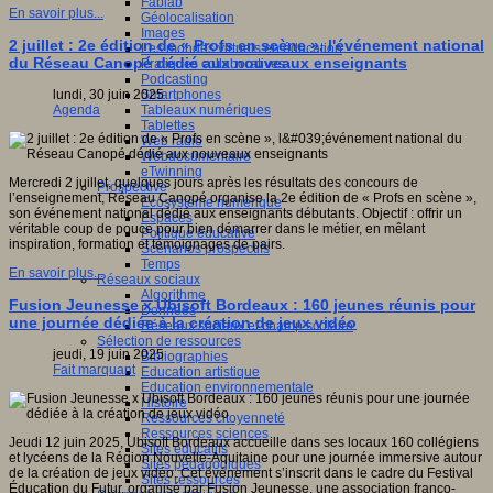
Fablab
En savoir plus...
Géolocalisation
Images
2 juillet : 2e édition de « Profs en scène », l'événement national
Les mondes virtuels en éducation
du Réseau Canopé dédié aux nouveaux enseignants
Pratiques collaboratives
Podcasting
Smartphones
lundi, 30 juin 2025
Tableaux numériques
Agenda
Tablettes
Web radio
Webdocumentaire
eTwinning
Mercredi 2 juillet, quelques jours après les résultats des concours de
Prospective
l’enseignement, Réseau Canopé organise la 2e édition de « Profs en scène »,
Ecosystème numérique
son événement national dédié aux enseignants débutants. Objectif : offrir un
Espaces
véritable coup de pouce pour bien démarrer dans le métier, en mêlant
Politique éducative
inspiration, formation et témoignages de pairs.
Scénarios prospectifs
Temps
En savoir plus...
Réseaux sociaux
Algorithme
Fusion Jeunesse x Ubisoft Bordeaux : 160 jeunes réunis pour
Données
une journée dédiée à la création de jeux vidéo
Réseaux sociaux et champ scolaire
Sélection de ressources
jeudi, 19 juin 2025
Bibliographies
Fait marquant
Education artistique
Education environnementale
Histoire
Ressources citoyenneté
Ressources sciences
Jeudi 12 juin 2025, Ubisoft Bordeaux accueille dans ses locaux 160 collégiens
Sites éducatifs
et lycéens de la Région Nouvelle-Aquitaine pour une journée immersive autour
Sites pédagogiques
de la création de jeux vidéo. Cet événement s’inscrit dans le cadre du Festival
Sites ressources
Éducation du Futur, organisé par Fusion Jeunesse, une association franco-