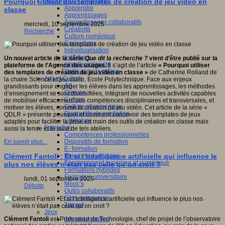
Apprendre et enseigner
Pourquoi utiliser des templates de création de jeu vidéo en
Apprendre
classe
Apprentissages
Apprentissages collaboratifs
mercredi, 10 septembre 2025
Créativité
Recherche
Culture numérique
Evaluations
Individualisation
Initiatives
Un nouvel article de la série
Que dit la recherche ?
vient d’être publié sur la
Interdisciplinarité
plateforme de l’Agence des usages.
Il s’agit de l’article
« Pourquoi utiliser
Outils pour la classe
des templates de création de jeu vidéo en classe »
de Catherine Rolland de
Arts et Culture
la chaire Science et jeu vidéo, Ecole Polytechnique. Face aux enjeux
Art
grandissants pour engager les élèves dans les apprentissages, les méthodes
Cinéma
d’enseignement se sont diversifiées, intégrant de nouvelles activités capables
Culture
de mobiliser efficacement des compétences disciplinaires et transversales, et
Culture et numérique
motiver les élèves, comme la création de jeu vidéo. Cet article de la série «
Dispositifs de médiation
QDLR » présente pourquoi et comment concevoir des templates de jeux
Littérature
adaptés pour faciliter la prise en main des outils de création en classe mais
Formation
aussi la tenue et le suivi de tels ateliers.
Compétences professionnelles
Dispositifs de formation
En savoir plus...
E- formation
Enjeux et évolutions
Clément Fantoli : Et si l’intelligence artificielle qui influence le
Enseignement supérieur et numérique
plus nos élèves n’était pas celle qu’on croit ?
Formations hybrides
Formation universitaire
lundi, 01 septembre 2025
Mooc’s
Débats
Outils collaboratifs
Sites ressources
Tutorat
Jeux
Jeu et éducation
Clément Fantoli
est Professeur de Technologie, chef de projet de l’observatoire