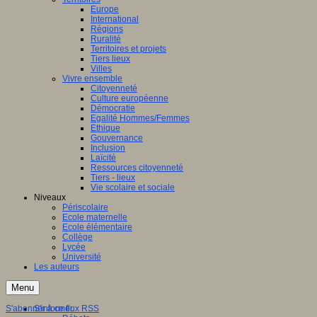
Europe
International
Régions
Ruralité
Territoires et projets
Tiers lieux
Villes
Vivre ensemble
Citoyenneté
Culture européenne
Démocratie
Egalité Hommes/Femmes
Ethique
Gouvernance
Inclusion
Laïcité
Ressources citoyenneté
Tiers - lieux
Vie scolaire et sociale
Niveaux
Périscolaire
Ecole maternelle
Ecole élémentaire
Collège
Lycée
Université
Les auteurs
Menu
S'abonner à ce flux RSS
S'informer