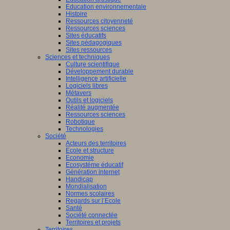
Education environnementale
Histoire
Ressources citoyenneté
Ressources sciences
Sites éducatifs
Sites pédagogiques
Sites ressources
Sciences et techniques
Culture scientifique
Développement durable
Intelligence artificielle
Logiciels libres
Métavers
Outils et logiciels
Réalité augmentée
Ressources sciences
Robotique
Technologies
Société
Acteurs des territoires
Ecole et structure
Economie
Ecosystème éducatif
Génération internet
Handicap
Mondialisation
Normes scolaires
Regards sur l’Ecole
Santé
Société connectée
Territoires et projets
Territoires