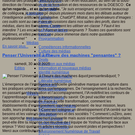
Jeux 4/12 ans
national des pratiques pédagogiques de l’IA en éducation, au sein de la sous-
Jeux sérieux
direction de l’innovation, de la formation et des ressources de la DGESCO :
Ce
Jeux vidéo
qu’on regarde... et ce qu’on oublie.
"
Je suis enseignant, et comme beaucoup
Langages
de collègues, je suis plongé depuis plusieurs mois dans les débats autour de
Ecriture
l’intelligence artificielle générative. ChatGPT, Mistral, les générateurs d’images :
Humour
ces outils sont au cœur des discussions dans nos salles des profs, dans les
Langue orale
médias, dans les formations. Comment les utiliser en classe ? Faut-il les
Langues vivantes
interdire ? Les encadrer ? Former les enseignants ? Toutes ces questions sont
Lecture
légitimes, et elles prennent une place immense dans notre quotidien
Programmation
professionnel
"
Médias
En savoir plus...
Compétences informationnelles
Culture des médias
Penser l’Université à l’heure des machines "pensantes" ?
Curation
Droits
Education aux médias
samedi, 30 août 2025
Information et nouveaux médias
Editos
Identité numérique
Internet responsable
Littératie numérique
L’émergence de l’intelligence artificielle générative marque une rupture dans
Publication
les pratiques universitaires contemporaines. De l’enseignement à la recherche,
Réseaux sociaux
en passant par l’évaluation et l’accompagnement, l’IA redéfinit les contours de
Métiers
l’apprentissage et de la transmission du savoir. On peut vaciller entre
Entrepreneuriat
fascination et inquiétude. Face à cette transformation, comment les
Entreprises
établissements d’enseignement supérieur repensent -ile leur mission, leurs
Evolutions des métiers
outils, leurs pratiques ? Comment intégrer un développement d’IA centré sur les
Métiers du numérique
besoins et les valeurs des personnes et des sociétés ? Comment LoiZéro, avec
Orientation
son approche non seulement puissante mais aussi essentiellement sécuritaire,
Pratiques numériques
peut-elle être la réponse constructive de l’équipe de Yoshua Bengio face aux
Cartes heuristiques
enjeux ? Voici quelques articles récents qui ouvrent pistes et perspectives !
Classes inversées
Merci aux contributeurs !
Environnement Numérique de Travail