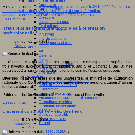
Apprendre et enseigner
Apprendre
En savoir plus sur
http://www.lemonde.fr/campus/article/2016/04/01/strasbourg-
Apprentissages
et-aix-marseille-deux-universites-en-pointe-sur-la-formation-
Apprentissages collaboratifs
continue_4893733_4401467.html#3lF3G8BUvHY3rYB7.99
Créativité
En savoir plus...
Culture numérique
Evaluations
Il faut plus de formations doctorales à orientation
Individualisation
professionnelle !
Initiatives
Interdisciplinarité
samedi, 02 avril 2016
Outils pour la classe
Débats
Arts et Culture
Art
Cinéma
Culture
La réforme LMD qui structure les programmes d’enseignement supérieur en
Culture et numérique
trois niveaux (Licence à Bac+3, Master à Bac+5 et Doctorat à Bac+8) vise
Dispositifs de médiation
depuis 2002 à harmoniser les formations au sein de l’espace européen.
Littérature
Formation
Diverses instances telles que les universités, le ministère de l’Éducation
Compétences professionnelles
nationale et le Conseil national des universités se penchent aujourd’hui sur
Dispositifs de formation
le niveau doctoral.
E- formation
Enjeux et évolutions
Publié sur TheConversation par Lionel Garreau et Pierre Volle
Enseignement supérieur et numérique
Formations hybrides
En savoir plus...
Formation universitaire
Mooc’s
Université contributive – état des lieux
Outils collaboratifs
Sites ressources
mardi, 29 mars 2016
Tutorat
Analyses
Jeux
Jeu et éducation