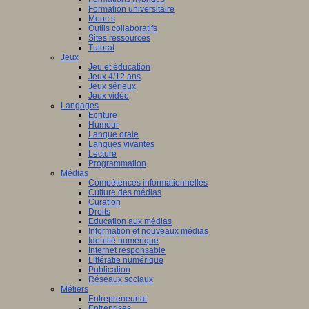
Formation universitaire
Mooc’s
Outils collaboratifs
Sites ressources
Tutorat
Jeux
Jeu et éducation
Jeux 4/12 ans
Jeux sérieux
Jeux vidéo
Langages
Ecriture
Humour
Langue orale
Langues vivantes
Lecture
Programmation
Médias
Compétences informationnelles
Culture des médias
Curation
Droits
Education aux médias
Information et nouveaux médias
Identité numérique
Internet responsable
Littératie numérique
Publication
Réseaux sociaux
Métiers
Entrepreneuriat
Entreprises