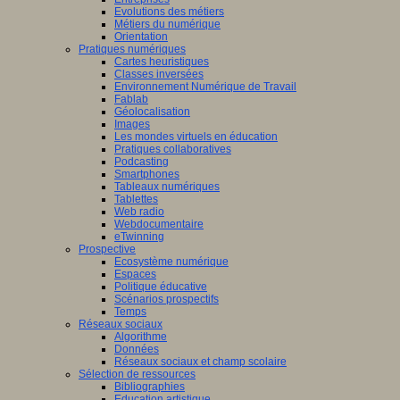
Evolutions des métiers
Métiers du numérique
Orientation
Pratiques numériques
Cartes heuristiques
Classes inversées
Environnement Numérique de Travail
Fablab
Géolocalisation
Images
Les mondes virtuels en éducation
Pratiques collaboratives
Podcasting
Smartphones
Tableaux numériques
Tablettes
Web radio
Webdocumentaire
eTwinning
Prospective
Ecosystème numérique
Espaces
Politique éducative
Scénarios prospectifs
Temps
Réseaux sociaux
Algorithme
Données
Réseaux sociaux et champ scolaire
Sélection de ressources
Bibliographies
Education artistique