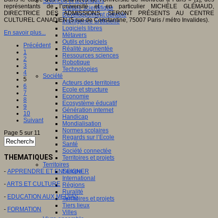
Sciences et techniques
représentants de l’université et en particulier MICHÈLE GLÉMAUD,
Culture scientifique
DIRECTRICE DES ADMISSIONS, SERONT PRÉSENTS AU CENTRE
Développement durable
CULTUREL CANADIEN (5 rue de Constantine, 75007 Paris / métro Invalides).
Intelligence artificielle
Logiciels libres
En savoir plus...
Métavers
Outils et logiciels
Précédent
Réalité augmentée
1
Ressources sciences
2
Robotique
3
Technologies
4
Société
5
Acteurs des territoires
6
Ecole et structure
7
Economie
8
Ecosystème éducatif
9
Génération internet
10
Handicap
Suivant
Mondialisation
Normes scolaires
Page 5 sur 11
Regards sur l’Ecole
Santé
Société connectée
THEMATIQUES
Territoires et projets
Territoires
-
APPRENDRE ET ENSEIGNER
Europe
International
-
ARTS ET CULTURE
Régions
Ruralité
-
EDUCATION AUX MEDIAS
Territoires et projets
Tiers lieux
-
FORMATION
Villes