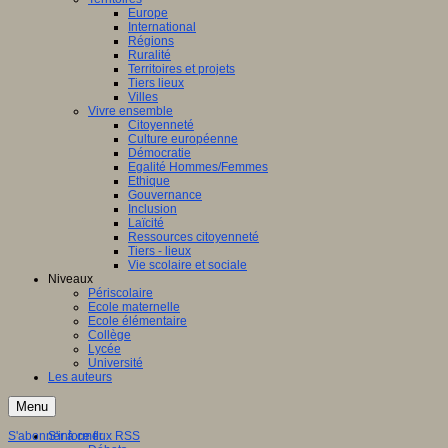
Europe
International
Régions
Ruralité
Territoires et projets
Tiers lieux
Villes
Vivre ensemble
Citoyenneté
Culture européenne
Démocratie
Egalité Hommes/Femmes
Ethique
Gouvernance
Inclusion
Laïcité
Ressources citoyenneté
Tiers - lieux
Vie scolaire et sociale
Niveaux
Périscolaire
Ecole maternelle
Ecole élémentaire
Collège
Lycée
Université
Les auteurs
Menu
S'abonner à ce flux RSS
S'informer