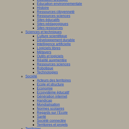
Education environnementale
Histoire
Ressources citoyenneté
Ressources sciences
Sites éducatifs
Sites pédagogiques
Sites ressources
Sciences et techniques
Culture scientifique
Développement durable
Intelligence artificielle
Logiciels libres
Métavers
Outils et logiciels
Réalité augmentée
Ressources sciences
Robotique
Technologies
Société
Acteurs des territoires
Ecole et structure
Economie
Ecosystème éducatif
Génération internet
Handicap
Mondialisation
Normes scolaires
Regards sur l’Ecole
Santé
Société connectée
Territoires et projets
Territoires