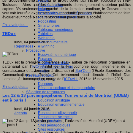
Fablab
Le Gouvernement a retenu le projet porté par l’INSA Toulouse et l’INP
Géolocalisation
Toulouse -
Alors que les établissements d’enseignement supérieur publics
Images
captent 3% seulement du marché de la formation continue, le Gouvernement
Les mondes virtuels en éducation
veut voir leur rôle augmenter. Une opportunité pour ces établissements de faire
Pratiques collaboratives
évoluer leur modèle et de renforcer leur place dans la société.
Podcasting
En savoir plus...
Smartphones
Tableaux numériques
TEDux
Tablettes
Web radio
Webdocumentaire
lundi, 04 janvier 2016
eTwinning
Reportages
Prospective
Ecosystème numérique
Espaces
TEDux est la première conférence TEDx autour de l’éducation organisée en
Politique éducative
partenariat par l’
IFIC
(Institut de la Francophonie pour l’ingénierie de la
Scénarios prospectifs
connaissance et la formation à distance) et
Sup’Com
(l’École Supérieure des
Temps
Communications de Tunis). Cet évènement s’est déroulé à l’hôtel Diar
Réseaux sociaux
Lemdina, à Hammamet en marge de l’
ICT4ALL
2015 le 16 novembre 2015.
Algorithme
Données
En savoir plus...
Réseaux sociaux et champ scolaire
Sélection de ressources
Les 12 & 13 janvier prochains, l’université de Montréal (UDEM)
Bibliographies
est à paris !
Education artistique
Education environnementale
Histoire
lundi, 04 janvier 2016
Ressources citoyenneté
Agenda
Ressources sciences
Sites éducatifs
Sites pédagogiques
Sites ressources
Dans le cadre des « Journées de l’Université de Montréal à Paris » [1], des