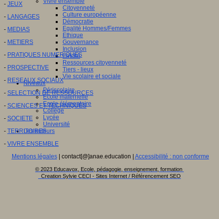
Vivre ensemble
-
JEUX
Citoyenneté
Culture européenne
-
LANGAGES
Démocratie
Egalité Hommes/Femmes
-
MEDIAS
Ethique
-
METIERS
Gouvernance
Inclusion
-
PRATIQUES NUMERIQUES
Laïcité
Ressources citoyenneté
-
PROSPECTIVE
Tiers - lieux
Vie scolaire et sociale
-
RESEAUX SOCIAUX
Niveaux
Périscolaire
-
SELECTION DE RESSOURCES
Ecole maternelle
Ecole élémentaire
-
SCIENCES ET TECHNIQUES
Collège
Lycée
-
SOCIETE
Université
-
TERRITOIRES
Les auteurs
-
VIVRE ENSEMBLE
Mentions légales
| contact[@]anae.education |
Accessibilité : non conforme
© 2023 Educavox, Ecole, pédagogie, enseignement, formation
Creation Sylvie CECI - Sites Internet / Référencement SEO