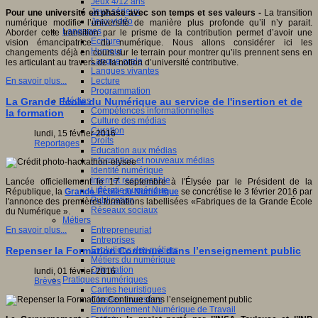
Jeux 4/12 ans
Jeux sérieux
Pour une université en phase avec son temps et ses valeurs -
La transition
Jeux vidéo
numérique modifie l’université de manière plus profonde qu’il n’y parait.
Langages
Aborder cette transition par le prisme de la contribution permet d’avoir une
Ecriture
vision émancipatrice du numérique. Nous allons considérer ici les
Humour
changements déjà en cours sur le terrain pour montrer qu’ils prennent sens en
Langue orale
les articulant au travers de la notion d’université contributive.
Langues vivantes
Lecture
En savoir plus...
Programmation
Médias
La Grande Ecole du Numérique au service de l'insertion et de
Compétences informationnelles
la formation
Culture des médias
Curation
lundi, 15 février 2016
Droits
Reportages
Education aux médias
Information et nouveaux médias
Identité numérique
Internet responsable
Lancée officiellement le 17 septembre à l'Élysée par le Président de la
Littératie numérique
République, la
Grande École du Numérique
se concrétise le 3 février 2016 par
Publication
l'annonce des premières formations labellisées «Fabriques de la Grande École
Réseaux sociaux
du Numérique ».
Métiers
Entrepreneuriat
En savoir plus...
Entreprises
Evolutions des métiers
Repenser la Formation Continue dans l’enseignement public
Métiers du numérique
Orientation
lundi, 01 février 2016
Pratiques numériques
Brèves
Cartes heuristiques
Classes inversées
Environnement Numérique de Travail