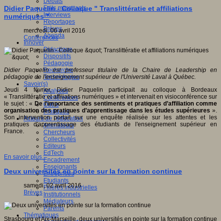
Débats
Faits marquants
Didier Paquelin - Colloque " Translittératie et affiliations
Interviews
numériques "
Reportages
Brèves
mercredi, 06 avril 2016
Agenda
Conférences
Innover
Didactique
Dispositifs
Pédagogie
Recherche
Didier Paquelin est professeur titulaire de la Chaire de Leadership en
Technologies
pédagogie de l'enseignement supérieur de l'Université Laval à Québec.
Savoir(s)
Jeudi 4 février, Didier Paquelin participait au colloque à Bordeaux
Analyses
« Translittératie et affiliations numériques » et intervenait en visioconférence sur
Conférences
le sujet : «
De l’importance des sentiments et pratiques d’affiliation comme
Outils
organisation des pratiques d’apprentissage dans les études supérieures
».
Pratiques
Son intervention portait sur une enquête réalisée sur les attentes et les
Acteurs de l'éducation
pratiques d'apprentissage des étudiants de l'enseignement supérieur en
Animateurs
France.
Chercheurs
Collectivités
Editeurs
EdTech
En savoir plus...
Encadrement
Enseignants
Deux universités en pointe sur la formation continue
Entreprises
Etudiants
samedi, 02 avril 2016
Filières industrielles
Brèves
Institutionnels
Médiateurs
Parents
Thématiques
Strasbourg et Aix-Marseille, deux universités en pointe sur la formation continue