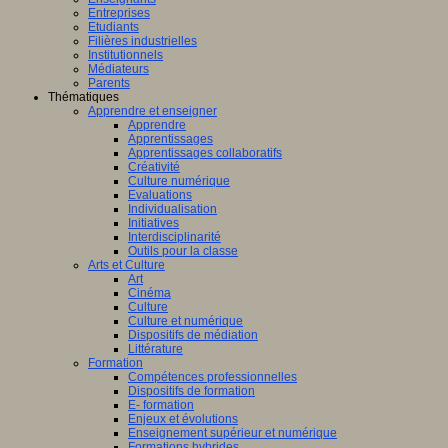
Entreprises
Etudiants
Filières industrielles
Institutionnels
Médiateurs
Parents
Thématiques
Apprendre et enseigner
Apprendre
Apprentissages
Apprentissages collaboratifs
Créativité
Culture numérique
Evaluations
Individualisation
Initiatives
Interdisciplinarité
Outils pour la classe
Arts et Culture
Art
Cinéma
Culture
Culture et numérique
Dispositifs de médiation
Littérature
Formation
Compétences professionnelles
Dispositifs de formation
E- formation
Enjeux et évolutions
Enseignement supérieur et numérique
Formations hybrides