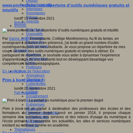
Débats
Faits marquants
www.profweb.ca : un répertoire d’outils numériques gratuits et
Interviews
intuitifs
Reportages
Brèves
lundi, 15 novembre 2021
Agenda
Brèves
Innover
Didactique
Dispositifs
Pédagogie
Par
Karine Jetté
, Enseignante, Collège Montmorency. Au fil du temps, en
Recherche
enseignant à distance et en présence, j'ai testé un grand nombre d'outils
Technologies
numériques auprès de mes étudiants. Je vous propose un répertoire de mes
Savoir(s)
coups de cœur: des outils numériques gratuits et simples à utiliser. En
Analyses
partageant ce répertoire, je souhaite vous aider à dynamiser l'expérience
Conférences
d'apprentissage de vos étudiants tout en développant davantage vos
Outils
compétences technopédagogiques.
Pratiques
Acteurs de l'éducation
En savoir plus...
Animateurs
Chercheurs
Prim à bord évolue !
Collectivités
Editeurs
lundi, 20 septembre 2021
EdTech
Fait marquant
Encadrement
Enseignants
Entreprises
Etudiants
Prim à
b
ord
est un portail à destination des professeurs des écoles et des
Filières industrielles
formateurs du premier degré. Lancé en janvier 2016, il propose chaque
Institutionnels
semaine des scénarios, des services et des retours d'usage du numérique à
Médiateurs
l'école primaire. Il rassemble les actualités, les sites et services numériques
Parents
existant au national comme en académie.
Thématiques