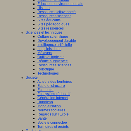
Education environnementale
Histoire
Ressources citoyenneté
Ressources sciences
Sites éducatifs
Sites pédagogiques
Sites ressources
Sciences et techniques
Culture scientifique
Développement durable
Intelligence artificielle
Logiciels libres
Métavers
Outils et logiciels
Réalité augmentée
Ressources sciences
Robotique
Technologies
Société
Acteurs des territoires
Ecole et structure
Economie
Ecosystème éducatif
Génération internet
Handicap
Mondialisation
Normes scolaires
Regards sur l’Ecole
Santé
Société connectée
Territoires et projets
Territoires