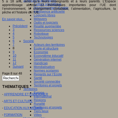
Sciences et techniques
5 à 18 ans, ainsi qu’à leurs enseignants et à leurs parents. L’Espace
Culture scientifique
apprentissage aborde 12 thématiques importantes pour l’UE dont
Développement durable
l’environnement, le changement climatique, l’alimentation, l’agriculture, la
Intelligence artificielle
pêche et l’histoire de l’UE.
Logiciels libres
Métavers
En savoir plus...
Outils et logiciels
Précédent
Réalité augmentée
3
Ressources sciences
4
Robotique
5
Technologies
6
Société
7
Acteurs des territoires
8
Ecole et structure
9
Economie
10
Ecosystème éducatif
11
Génération internet
12
Handicap
Suivant
Mondialisation
Normes scolaires
Page 8 sur 48
Regards sur l’Ecole
Santé
Société connectée
Territoires et projets
THEMATIQUES
Territoires
Europe
-
APPRENDRE ET ENSEIGNER
International
Régions
-
ARTS ET CULTURE
Ruralité
Territoires et projets
-
EDUCATION AUX MEDIAS
Tiers lieux
-
FORMATION
Villes