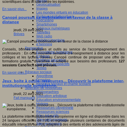
Fablab
scientifiques dans la lutte contre les épidémies.
Géolocalisation
Images
En savoir plus...
Les mondes virtuels en éducation
Pratiques collaboratives
Canopé poursuit sa mobilisation en faveur de la classe à
Podcasting
distance
Smartphones
Tableaux numériques
jeudi, 29 avril 2021
Tablettes
Brèves
Web radio
Webdocumentaire
eTwinning
Prospective
Conseils, bonnes pratiques et outils au service de l'accompagnement des
Ecosystème numérique
professeurs : En cette nouvelle semaine d’enseignement à distance pour les
Espaces
collèges et les lycées, Réseau Canopé continue de proposer une offre de
Politique éducative
formations gratuite, diversifiée et adaptée aux besoins des professeurs.
127
Scénarios prospectifs
sessions CanoTech sont prévues.
Temps
Réseaux sociaux
En savoir plus...
Algorithme
Données
Jeux, boite à outils, ressources... Découvrir la plateforme inter-
Réseaux sociaux et champ scolaire
institutionnelle européenne.
Sélection de ressources
Bibliographies
jeudi, 22 avril 2021
Education artistique
Fait marquant
Education environnementale
Histoire
Ressources citoyenneté
Ressources sciences
Sites éducatifs
La plateforme interinstitutionnelle européenne en ligne est disponible dans les
Sites pédagogiques
24 langues officielles de l’UE et regroupe plusieurs centaines de documents
Sites ressources
éducatifs interactifs sur l’UE adaptés à des enfants et des adolescents âgés de