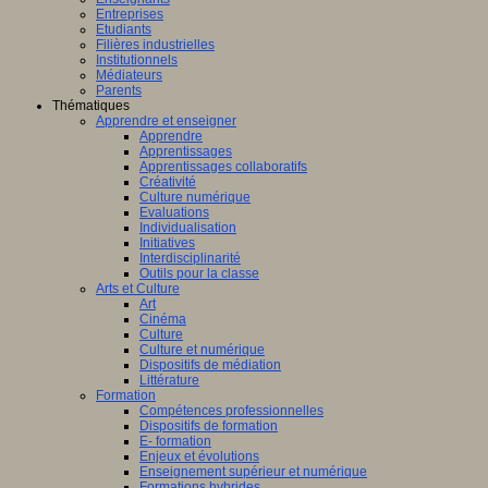
Entreprises
Etudiants
Filières industrielles
Institutionnels
Médiateurs
Parents
Thématiques
Apprendre et enseigner
Apprendre
Apprentissages
Apprentissages collaboratifs
Créativité
Culture numérique
Evaluations
Individualisation
Initiatives
Interdisciplinarité
Outils pour la classe
Arts et Culture
Art
Cinéma
Culture
Culture et numérique
Dispositifs de médiation
Littérature
Formation
Compétences professionnelles
Dispositifs de formation
E- formation
Enjeux et évolutions
Enseignement supérieur et numérique
Formations hybrides