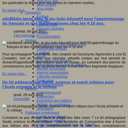
Jeux 4/12 ans
(en particulier la résine pour les pièces en injection coulée).
Jeux sérieux
Jeux vidéo
En savoir plus...
Langages
Ecriture
eduMédia lance Alec, le jeu ludo-éducatif pour l'apprentissage
Humour
du français et des mathématiques chez les 4-10 ans.
Langue orale
Langues vivantes
samedi, 08 mai 2021
Lecture
Fait marquant
Programmation
Médias
Compétences informationnelles
Culture des médias
Curation
Pour accompagner les enfants, Alec (inspiré de l'acronyme Apprendre à Lire Et
Droits
Compter), met en scène
une odyssée virtuelle unique qui leur permet de
Education aux médias
réviser/d'approfondir des notions vues en classe, en cumulant des pierres de
Information et nouveaux médias
connaissance pour aider un jeune fennec à chercher des fragments magiques.
Identité numérique
Internet responsable
En savoir plus...
Littératie numérique
Publication
Un kit pédagogique Santé, science et esprit critique pour
Réseaux sociaux
l’école primaire et le collège
Métiers
Entrepreneuriat
jeudi, 29 avril 2021
Entreprises
Dispositifs
Evolutions des métiers
Métiers du numérique
Orientation
Pratiques numériques
Cartes heuristiques
Comment ne pas tomber dans le piège des fake news ? Le kit pédagogique
Classes inversées
Santé, science et esprit critique - Une épidémie de Coronavirus vise à fournir
Environnement Numérique de Travail
aux élèves des clés de compréhension sur le rôle des connaissances