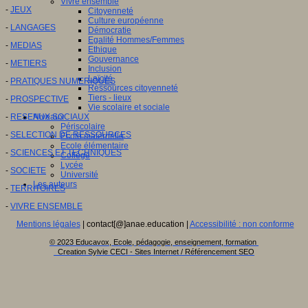
Vivre ensemble
-
JEUX
Citoyenneté
Culture européenne
-
LANGAGES
Démocratie
Egalité Hommes/Femmes
-
MEDIAS
Ethique
Gouvernance
-
METIERS
Inclusion
Laïcité
-
PRATIQUES NUMERIQUES
Ressources citoyenneté
Tiers - lieux
-
PROSPECTIVE
Vie scolaire et sociale
-
RESEAUX SOCIAUX
Niveaux
Périscolaire
-
SELECTION DE RESSOURCES
Ecole maternelle
Ecole élémentaire
-
SCIENCES ET TECHNIQUES
Collège
Lycée
-
SOCIETE
Université
Les auteurs
-
TERRITOIRES
-
VIVRE ENSEMBLE
Mentions légales
| contact[@]anae.education |
Accessibilité : non conforme
© 2023 Educavox, Ecole, pédagogie, enseignement, formation
Creation Sylvie CECI - Sites Internet / Référencement SEO