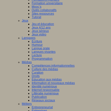
Formation universitaire
Mooc’s
Outils collaboratifs
Sites ressources
Tutorat
Jeux
Jeu et éducation
Jeux 4/12 ans
Jeux sérieux
Jeux vidéo
Langages
Ecriture
Humour
Langue orale
Langues vivantes
Lecture
Programmation
Médias
Compétences informationnelles
Culture des médias
Curation
Droits
Education aux médias
Information et nouveaux médias
Identité numérique
Internet responsable
Littératie numérique
Publication
Réseaux sociaux
Métiers
Entrepreneuriat
Entreprises