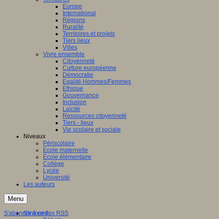
Europe
International
Régions
Ruralité
Territoires et projets
Tiers lieux
Villes
Vivre ensemble
Citoyenneté
Culture européenne
Démocratie
Egalité Hommes/Femmes
Ethique
Gouvernance
Inclusion
Laïcité
Ressources citoyenneté
Tiers - lieux
Vie scolaire et sociale
Niveaux
Périscolaire
Ecole maternelle
Ecole élémentaire
Collège
Lycée
Université
Les auteurs
Menu
S'abonner à ce flux RSS
S'informer