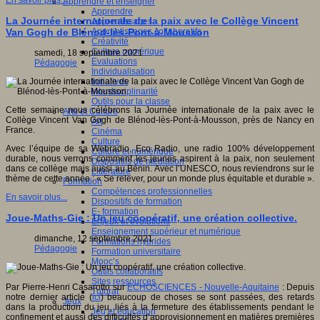
En savoir plus...
Apprendre et enseigner
Apprendre
La Journée internationale de la paix avec le Collège Vincent
Apprentissages
Apprentissages collaboratifs
Van Gogh de Blénod-lès-Pont-à-Mousson
Créativité
Culture numérique
samedi, 18 septembre 2021
Evaluations
Pédagogie
Individualisation
Initiatives
Interdisciplinarité
Outils pour la classe
Cette semaine nous célébrons la Journée internationale de la paix avec le
Arts et Culture
Collège Vincent Van Gogh de Blénod-lès-Pont-à-Mousson, près de Nancy en
Art
France.
Cinéma
Culture
Avec l’équipe de sa Webradio, Eco Radio, une radio 100% développement
Culture et numérique
durable, nous verrons comment les jeunes aspirent à la paix, non seulement
Dispositifs de médiation
dans ce collège mais aussi au Bénin. Avec l’UNESCO, nous reviendrons sur le
Littérature
thème de cette année : « Se relever, pour un monde plus équitable et durable ».
Formation
Compétences professionnelles
En savoir plus...
Dispositifs de formation
E- formation
Joue-Maths-Gie : Un jeu coopératif, une création collective.
Enjeux et évolutions
Enseignement supérieur et numérique
dimanche, 12 septembre 2021
Formations hybrides
Pédagogie
Formation universitaire
Mooc’s
Outils collaboratifs
Sites ressources
Par Pierre-Henri Casarotto sur
ECHOSCIENCES - Nouvelle-Aquitaine
: Depuis
Tutorat
notre dernier article (
ici
) beaucoup de choses se sont passées, des retards
Jeux
dans la production du jeu, liés à la fermeture des établissements pendant le
Jeu et éducation
confinement et aussi des difficultés d’approvisionnement en matières premières