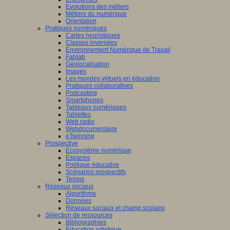
Evolutions des métiers
Métiers du numérique
Orientation
Pratiques numériques
Cartes heuristiques
Classes inversées
Environnement Numérique de Travail
Fablab
Géolocalisation
Images
Les mondes virtuels en éducation
Pratiques collaboratives
Podcasting
Smartphones
Tableaux numériques
Tablettes
Web radio
Webdocumentaire
eTwinning
Prospective
Ecosystème numérique
Espaces
Politique éducative
Scénarios prospectifs
Temps
Réseaux sociaux
Algorithme
Données
Réseaux sociaux et champ scolaire
Sélection de ressources
Bibliographies
Education artistique