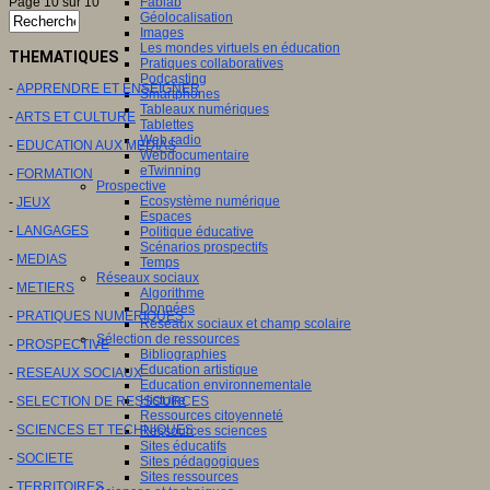
Fablab
Page 10 sur 10
Géolocalisation
Images
Les mondes virtuels en éducation
THEMATIQUES
Pratiques collaboratives
Podcasting
-
APPRENDRE ET ENSEIGNER
Smartphones
Tableaux numériques
-
ARTS ET CULTURE
Tablettes
Web radio
-
EDUCATION AUX MEDIAS
Webdocumentaire
eTwinning
-
FORMATION
Prospective
Ecosystème numérique
-
JEUX
Espaces
-
LANGAGES
Politique éducative
Scénarios prospectifs
-
MEDIAS
Temps
Réseaux sociaux
-
METIERS
Algorithme
Données
-
PRATIQUES NUMERIQUES
Réseaux sociaux et champ scolaire
Sélection de ressources
-
PROSPECTIVE
Bibliographies
Education artistique
-
RESEAUX SOCIAUX
Education environnementale
Histoire
-
SELECTION DE RESSOURCES
Ressources citoyenneté
-
SCIENCES ET TECHNIQUES
Ressources sciences
Sites éducatifs
-
SOCIETE
Sites pédagogiques
Sites ressources
-
TERRITOIRES