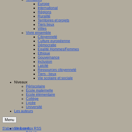
Europe
International
Régions
Ruralité
Territoires et projets
Tiers lieux
Villes
Vivre ensemble
Citoyenneté
Culture européenne
Démocratie
Egalité Hommes/Femmes
Ethique
Gouvernance
Inclusion
Laïcité
Ressources citoyenneté
Tiers - lieux
Vie scolaire et sociale
Niveaux
Périscolaire
Ecole maternelle
Ecole élémentaire
Collège
Lycée
Université
Les auteurs
Menu
S'abonner à ce flux RSS
S'informer