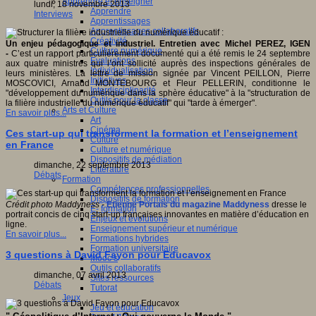
Apprendre et enseigner
lundi, 18 novembre 2013
Apprendre
Interviews
Apprentissages
Apprentissages collaboratifs
Créativité
Un enjeu pédagogique et industriel. Entretien avec Michel PEREZ, IGEN
Culture numérique
-
C’est un rapport particulièrement documenté qui a été remis le 24 septembre
Evaluations
aux quatre ministres qui l’ont sollicité auprès des inspections générales de
Individualisation
leurs ministères. La lettre de mission signée par Vincent PEILLON, Pierre
Initiatives
MOSCOVICI, Arnaud MONTEBOURG et Fleur PELLERIN, conditionne le
Interdisciplinarité
"développement du numérique dans la sphère éducative" à la "structuration de
Outils pour la classe
la filière industrielle du numérique éducatif" qui "tarde à émerger".
Arts et Culture
En savoir plus...
Art
Cinéma
Ces start-up qui transforment la formation et l’enseignement
Culture
en France
Culture et numérique
Dispositifs de médiation
dimanche, 22 septembre 2013
Littérature
Débats
Formation
Compétences professionnelles
Dispositifs de formation
Crédit photo Maddyness -
Etienne Portais du magazine Maddyness
dresse le
E- formation
portrait concis de cinq start-up françaises innovantes en matière d’éducation en
Enjeux et évolutions
ligne.
Enseignement supérieur et numérique
En savoir plus...
Formations hybrides
Formation universitaire
3 questions à David Fayon pour Educavox
Mooc’s
Outils collaboratifs
dimanche, 07 avril 2013
Sites ressources
Débats
Tutorat
Jeux
Jeu et éducation