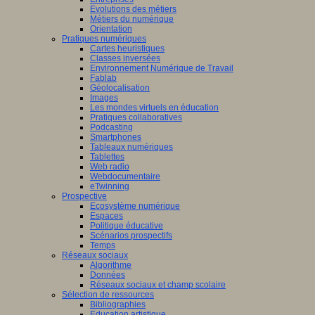
Evolutions des métiers
Métiers du numérique
Orientation
Pratiques numériques
Cartes heuristiques
Classes inversées
Environnement Numérique de Travail
Fablab
Géolocalisation
Images
Les mondes virtuels en éducation
Pratiques collaboratives
Podcasting
Smartphones
Tableaux numériques
Tablettes
Web radio
Webdocumentaire
eTwinning
Prospective
Ecosystème numérique
Espaces
Politique éducative
Scénarios prospectifs
Temps
Réseaux sociaux
Algorithme
Données
Réseaux sociaux et champ scolaire
Sélection de ressources
Bibliographies
Education artistique