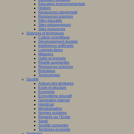
Education environnementale
Histoire
Ressources citoyenneté
Ressources sciences
Sites éducatifs
Sites pédagogiques
Sites ressources
Sciences et techniques
Culture scientifique
Développement durable
Intelligence artificielle
Logiciels libres
Métavers
Outils et logiciels
Réalité augmentée
Ressources sciences
Robotique
Technologies
Société
Acteurs des territoires
Ecole et structure
Economie
Ecosystème éducatif
Génération internet
Handicap
Mondialisation
Normes scolaires
Regards sur l’Ecole
Santé
Société connectée
Territoires et projets
Territoires