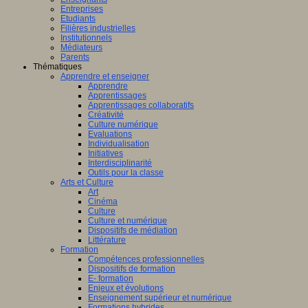
Entreprises
Etudiants
Filières industrielles
Institutionnels
Médiateurs
Parents
Thématiques
Apprendre et enseigner
Apprendre
Apprentissages
Apprentissages collaboratifs
Créativité
Culture numérique
Evaluations
Individualisation
Initiatives
Interdisciplinarité
Outils pour la classe
Arts et Culture
Art
Cinéma
Culture
Culture et numérique
Dispositifs de médiation
Littérature
Formation
Compétences professionnelles
Dispositifs de formation
E- formation
Enjeux et évolutions
Enseignement supérieur et numérique
Formations hybrides