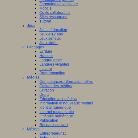
Formation universitaire
Mooc’s
Outils collaboratifs
Sites ressources
Tutorat
Jeux
Jeu et éducation
Jeux 4/12 ans
Jeux sérieux
Jeux vidéo
Langages
Ecriture
Humour
Langue orale
Langues vivantes
Lecture
Programmation
Médias
Compétences informationnelles
Culture des médias
Curation
Droits
Education aux médias
Information et nouveaux médias
Identité numérique
Internet responsable
Littératie numérique
Publication
Réseaux sociaux
Métiers
Entrepreneuriat
Entreprises