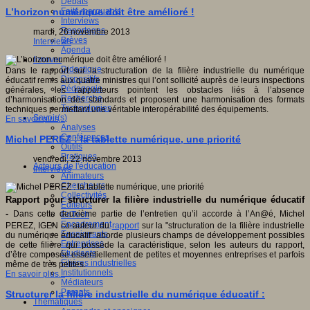
Débats
Faits marquants
L’horizon numérique doit être amélioré !
Interviews
Reportages
mardi, 26 novembre 2013
Brèves
Interviews
Agenda
Innover
Didactique
Dans le rapport sur la structuration de la filière industrielle du numérique
Dispositifs
éducatif remis aux quatre ministres qui l’ont sollicité auprès de leurs inspections
Pédagogie
générales, les rapporteurs pointent les obstacles liés à l’absence
Recherche
d’harmonisation des standards et proposent une harmonisation des formats
Technologies
techniques permettant une véritable interopérabilité des équipements.
Savoir(s)
En savoir plus...
Analyses
Conférences
Michel PEREZ : la tablette numérique, une priorité
Outils
Pratiques
vendredi, 22 novembre 2013
Acteurs de l'éducation
Interviews
Animateurs
Chercheurs
Collectivités
Rapport pour structurer la filière industrielle du numérique éducatif
Editeurs
-
Dans cette deuxième partie de l’entretien qu’il accorde à l’An@é, Michel
EdTech
Encadrement
PEREZ, IGEN co-auteur du
rapport
sur la "structuration de la filière industrielle
Enseignants
du numérique éducatif" aborde plusieurs champs de développement possibles
Entreprises
de cette filière qui possède la caractéristique, selon les auteurs du rapport,
Etudiants
d’être composée essentiellement de petites et moyennes entreprises et parfois
Filières industrielles
même de très petites.
Institutionnels
En savoir plus...
Médiateurs
Parents
Structurer la filière industrielle du numérique éducatif :
Thématiques