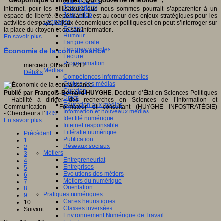
" Géopolitique d’Internet : Qui gouverne le Monde ",
Jeux 4/12 ans
Jeux sérieux
Internet, pour les utilisateurs que nous sommes pourrait s’apparenter à un
Jeux vidéo
espace de liberté. Cependant, il est au coeur des enjeux stratégiques pour les
Langages
activités des pays, enjeux économiques et politiques et on peut s’interroger sur
Ecriture
la place du citoyen et de son information.
Humour
En savoir plus...
Langue orale
Langues vivantes
Économie de la connaissance
Lecture
Programmation
mercredi, 08 août 2012
Médias
Débats
Compétences informationnelles
Culture des médias
Curation
Publié par François-Bernard HUYGHE
, Docteur d’État en Sciences Politiques
Droits
- Habilité à diriger des recherches en Sciences de l’Information et
Education aux médias
Communication - Formateur et consultant (HUYGHE INFOSTRATÉGIE)
Information et nouveaux médias
- Chercheur à l’
IRIS
Identité numérique
En savoir plus...
Internet responsable
Littératie numérique
Précédent
Publication
1
Réseaux sociaux
2
Métiers
3
Entrepreneuriat
4
Entreprises
5
Evolutions des métiers
6
Métiers du numérique
7
Orientation
8
Pratiques numériques
9
Cartes heuristiques
10
Classes inversées
Suivant
Environnement Numérique de Travail