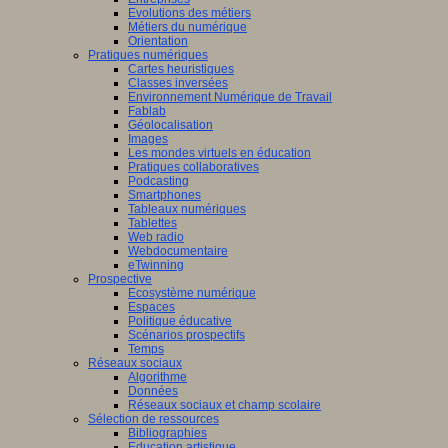
Evolutions des métiers
Métiers du numérique
Orientation
Pratiques numériques
Cartes heuristiques
Classes inversées
Environnement Numérique de Travail
Fablab
Géolocalisation
Images
Les mondes virtuels en éducation
Pratiques collaboratives
Podcasting
Smartphones
Tableaux numériques
Tablettes
Web radio
Webdocumentaire
eTwinning
Prospective
Ecosystème numérique
Espaces
Politique éducative
Scénarios prospectifs
Temps
Réseaux sociaux
Algorithme
Données
Réseaux sociaux et champ scolaire
Sélection de ressources
Bibliographies
Education artistique