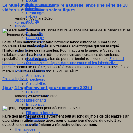
Débats
Faits marquants
Le Muséum national d’Histoire naturelle lance une série de 10
Interviews
vidéos sur les femmes scientifiques
Reportages
Brèves
vendredi, 06 mars 2026
Agenda
Fait marquant
Innover
Didactique
Dispositifs
Pédagogie
Recherche
Le Muséum national d’Histoire naturelle lance dimanche 8 mars une
Technologies
nouvelle série vidéo dédiée aux femmes scientifiques qui ont marqué
Savoir(s)
l’histoire des sciences naturelles
. Pour inaugurer la série, le Muséum a
Analyses
collaboré avec Léa Barbier (@leapassionvintage), créatrice de contenus
Conférences
spécialisée dans la vulgarisation de portraits féminins historiques.
Elle rend
Outils
hommage aux femmes scientifiques dans une courte vidéo introductive.
Le
Pratiques
premier portrait de la série, consacré à Madeleine Basseporte sera dévoilé le 8
Acteurs de l'éducation
mars 2026 sur les réseaux sociaux du Muséum.
Animateurs
En savoir plus...
Chercheurs
Collectivités
1jour, 1énigme revient pour décembre 2025 !
Editeurs
EdTech
Encadrement
samedi, 29 novembre 2025
Enseignants
Dispositifs
Entreprises
Etudiants
Filières industrielles
Faire des mathématiques autrement tout au long du mois de décembre ! Un
Institutionnels
calendrier mathématique avec, pour chaque jour d'école, du cycle 1 au
Médiateurs
cycle 3, une nouvelle énigme à résoudre collectivement.
Parents
Thématiques