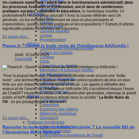
Jeux 4/12 ans
Un contexte numérique : ancré dans le fonctionnement administratif, dans
Jeux sérieux
les processus évaluatifs et d’orientation, ancré dans de nombreuses
Jeux vidéo
pratiques sociales, culturelles et éducatives,
le numérique modifie- t-il
Langages
profondément l’écosystème éducatif ? Avec
la course effrénée vers l’IA
Ecriture
générale, où les modèles deviennent de plus en plus puissants et
Humour
imprévisibles, quelles sont les pratiques et les propositions ? Extraits d’articles
Langue orale
significatifs publiés récemment sur Educavox.
Langues vivantes
Lecture
En savoir plus...
Programmation
Médias
Pixees.fr : Ouvrez la boite noire de l'Intelligence Artificielle !
Compétences informationnelles
Culture des médias
jeudi, 10 juillet 2025
Curation
Dispositifs
Droits
Education aux médias
Information et nouveaux médias
Identité numérique
"Pour la plupart des nous, l’Intelligence Artificielle reste encore une “boîte
Internet responsable
noire”, une technologie opaque, malgré des préoccupations de plus en plus
Littératie numérique
forte sur son impact environnemental et social. Les appels à débattre des
Publication
enjeux et de l’avenir de l’Intelligence Artificielle (IA) s’accélèrent depuis l’essor
Réseaux sociaux
de ChatGPT (novembre 2022). L’IA, en particulier générative, interroge le grand
Métiers
public et fait l’objet de nombreux débats dans la société."
La Boîte Noire de
Entrepreneuriat
l’IA
: un jeu pédagogique à découvrir !
Entreprises
Evolutions des métiers
Métiers du numérique
Orientation
En savoir plus...
Pratiques numériques
Cartes heuristiques
Raconter la recherche en bande dessinée ? La nouvelle BD de
Classes inversées
l’illustratrice Marie Spénale
Environnement Numérique de Travail