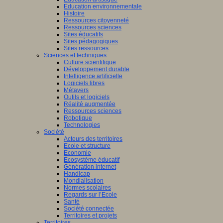
Education environnementale
Histoire
Ressources citoyenneté
Ressources sciences
Sites éducatifs
Sites pédagogiques
Sites ressources
Sciences et techniques
Culture scientifique
Développement durable
Intelligence artificielle
Logiciels libres
Métavers
Outils et logiciels
Réalité augmentée
Ressources sciences
Robotique
Technologies
Société
Acteurs des territoires
Ecole et structure
Economie
Ecosystème éducatif
Génération internet
Handicap
Mondialisation
Normes scolaires
Regards sur l’Ecole
Santé
Société connectée
Territoires et projets
Territoires