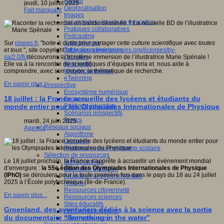
Fablab
jeudi, 10 juillet 2025
Géolocalisation
Fait marquant
Images
Les mondes virtuels en éducation
Pratiques collaboratives
Podcasting
Smartphones
Sur
pixees.fr
, "b
oite à outils pour partager cette culture scientifique avec toutes
Tableaux numériques
et tous
", site copyright
https://creativecommons.org/licenses/by-
Tablettes
sa/2.0/fr/
découvrons la troisième immersion de l’illustratrice Marie Spénale !
Web radio
Elle va à la rencontre de scientifiques d’équipes Inria et nous aide à
Webdocumentaire
comprendre, avec son crayon, la thématique de recherche.
eTwinning
En savoir plus...
Prospective
Ecosystème numérique
18 juillet : la France accueille des lycéens et étudiants du
Espaces
Politique éducative
monde entier pour les Olympiades Internationales de Physique
Scénarios prospectifs
Temps
mardi, 24 juin 2025
Réseaux sociaux
Agenda
Algorithme
Données
Réseaux sociaux et champ scolaire
Sélection de ressources
Le 18 juillet prochain, la France s'apprête à accueillir un événement mondial
Bibliographies
d’envergure :
la 55e édition des Olympiades Internationales de Physique
Education artistique
(IPhO)
se déroulera pour la toute première fois dans le pays du 18 au 24 juillet
Education environnementale
2025 à l’École polytechnique (Île-de-France).
Histoire
Ressources citoyenneté
En savoir plus...
Ressources sciences
Sites éducatifs
Groenland, des aventuriers dédiés à la science avec la sortie
Sites pédagogiques
du documentaire “Something in the water”
Sites ressources