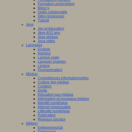
Formation universitaire
Mooc’s
Outils collaboratifs
Sites ressources
Tutorat
Jeux
Jeu et éducation
Jeux 4/12 ans
Jeux sérieux
Jeux vidéo
Langages
Ecriture
Humour
Langue orale
Langues vivantes
Lecture
Programmation
Médias
Compétences informationnelles
Culture des médias
Curation
Droits
Education aux médias
Information et nouveaux médias
Identité numérique
Internet responsable
Littératie numérique
Publication
Réseaux sociaux
Métiers
Entrepreneuriat
Entreprises