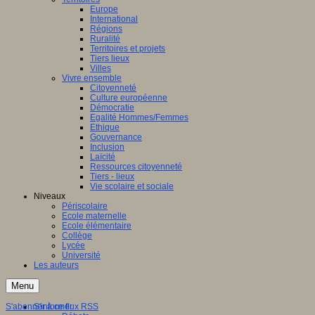
Europe
International
Régions
Ruralité
Territoires et projets
Tiers lieux
Villes
Vivre ensemble
Citoyenneté
Culture européenne
Démocratie
Egalité Hommes/Femmes
Ethique
Gouvernance
Inclusion
Laïcité
Ressources citoyenneté
Tiers - lieux
Vie scolaire et sociale
Niveaux
Périscolaire
Ecole maternelle
Ecole élémentaire
Collège
Lycée
Université
Les auteurs
Menu
S'abonner à ce flux RSS
S'informer