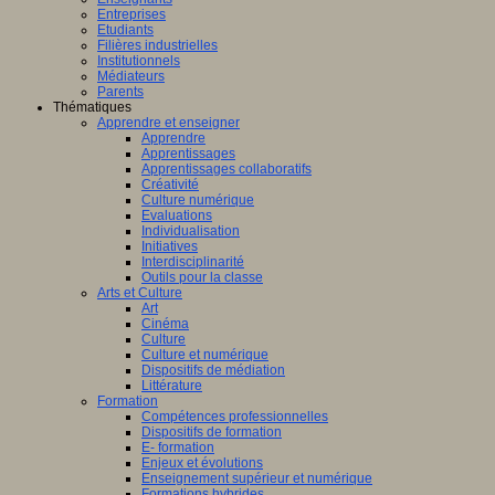
Entreprises
Etudiants
Filières industrielles
Institutionnels
Médiateurs
Parents
Thématiques
Apprendre et enseigner
Apprendre
Apprentissages
Apprentissages collaboratifs
Créativité
Culture numérique
Evaluations
Individualisation
Initiatives
Interdisciplinarité
Outils pour la classe
Arts et Culture
Art
Cinéma
Culture
Culture et numérique
Dispositifs de médiation
Littérature
Formation
Compétences professionnelles
Dispositifs de formation
E- formation
Enjeux et évolutions
Enseignement supérieur et numérique
Formations hybrides