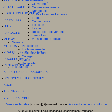
-
APPRENDRE ET ENSEIGNER
Vivre ensemble
Citoyenneté
-
ARTS ET CULTURE
Culture européenne
Démocratie
-
EDUCATION AUX MEDIAS
Egalité Hommes/Femmes
Ethique
-
FORMATION
Gouvernance
Inclusion
-
JEUX
Laïcité
Ressources citoyenneté
-
LANGAGES
Tiers - lieux
Vie scolaire et sociale
-
MEDIAS
Niveaux
-
METIERS
Périscolaire
Ecole maternelle
-
PRATIQUES NUMERIQUES
Ecole élémentaire
Collège
-
PROSPECTIVE
Lycée
Université
-
RESEAUX SOCIAUX
Les auteurs
-
SELECTION DE RESSOURCES
-
SCIENCES ET TECHNIQUES
-
SOCIETE
-
TERRITOIRES
-
VIVRE ENSEMBLE
Mentions légales
| contact[@]anae.education |
Accessibilité : non conforme
© 2023 Educavox, Ecole, pédagogie, enseignement, formation