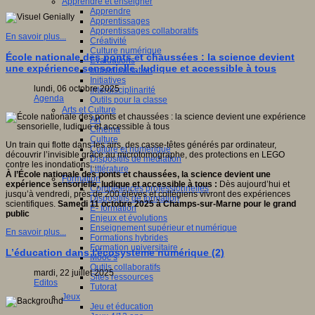
Apprendre et enseigner
Apprendre
Apprentissages
Apprentissages collaboratifs
En savoir plus...
Créativité
Culture numérique
École nationale des ponts et chaussées : la science devient
Evaluations
une expérience sensorielle, ludique et accessible à tous
Individualisation
Initiatives
lundi, 06 octobre 2025
Interdisciplinarité
Agenda
Outils pour la classe
Arts et Culture
Art
Cinéma
Culture
Un train qui flotte dans les airs, des casse-têtes générés par ordinateur,
Culture et numérique
découvrir l’invisible grâce au microtomographe, des protections en LEGO
Dispositifs de médiation
contre les inondations...
Littérature
À l’École nationale des ponts et chaussées, la science devient une
Formation
expérience sensorielle, ludique et accessible à tous :
Dès aujourd’hui et
Compétences professionnelles
jusqu’à vendredi, près de 200 élèves et collégiens vivront des expériences
Dispositifs de formation
scientifiques.
Samedi 11 octobre 2025 à Champs-sur-Marne pour le grand
E- formation
public
Enjeux et évolutions
Enseignement supérieur et numérique
En savoir plus...
Formations hybrides
Formation universitaire
L’éducation dans l'écosystème numérique (2)
Mooc’s
Outils collaboratifs
mardi, 22 juillet 2025
Sites ressources
Editos
Tutorat
Jeux
Jeu et éducation