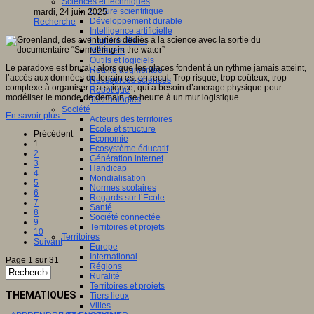
Sciences et techniques
Culture scientifique
mardi, 24 juin 2025
Développement durable
Recherche
Intelligence artificielle
Logiciels libres
Métavers
Outils et logiciels
Le paradoxe est brutal : alors que les glaces fondent à un rythme jamais atteint,
Réalité augmentée
l’accès aux données de terrain est en recul. Trop risqué, trop coûteux, trop
Ressources sciences
complexe à organiser. La science, qui a besoin d’ancrage physique pour
Robotique
modéliser le monde de demain, se heurte à un mur logistique.
Technologies
Société
En savoir plus...
Acteurs des territoires
Ecole et structure
Précédent
Economie
1
Ecosystème éducatif
2
Génération internet
3
Handicap
4
Mondialisation
5
Normes scolaires
6
Regards sur l’Ecole
7
Santé
8
Société connectée
9
Territoires et projets
10
Territoires
Suivant
Europe
International
Page 1 sur 31
Régions
Ruralité
Territoires et projets
THEMATIQUES
Tiers lieux
Villes