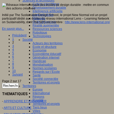
Sciences et techniques
Culture scientifique
Développement durable
Intelligence artificielle
Logiciels libres
Initié par The Sustainable Design School, le projet New Normal est un projet
Métavers
participatif dédié aux écoles du réseau international Lens – Learning Network
Outils et logiciels
on Sustainability, dont The SDS est membre :
http://www.lens-international.org/
Réalité augmentée
En savoir plus...
Ressources sciences
Robotique
Précédent
Technologies
1
Société
2
Acteurs des territoires
3
Ecole et structure
4
Economie
5
Ecosystème éducatif
6
Génération internet
7
Handicap
8
Mondialisation
9
Normes scolaires
10
Regards sur l’Ecole
Suivant
Santé
Société connectée
Page 2 sur 17
Territoires et projets
Territoires
Europe
International
THEMATIQUES
Régions
Ruralité
-
APPRENDRE ET ENSEIGNER
Territoires et projets
Tiers lieux
-
ARTS ET CULTURE
Villes