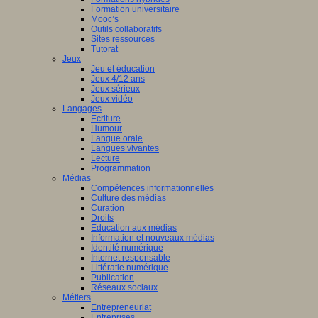
Formation universitaire
Mooc’s
Outils collaboratifs
Sites ressources
Tutorat
Jeux
Jeu et éducation
Jeux 4/12 ans
Jeux sérieux
Jeux vidéo
Langages
Ecriture
Humour
Langue orale
Langues vivantes
Lecture
Programmation
Médias
Compétences informationnelles
Culture des médias
Curation
Droits
Education aux médias
Information et nouveaux médias
Identité numérique
Internet responsable
Littératie numérique
Publication
Réseaux sociaux
Métiers
Entrepreneuriat
Entreprises