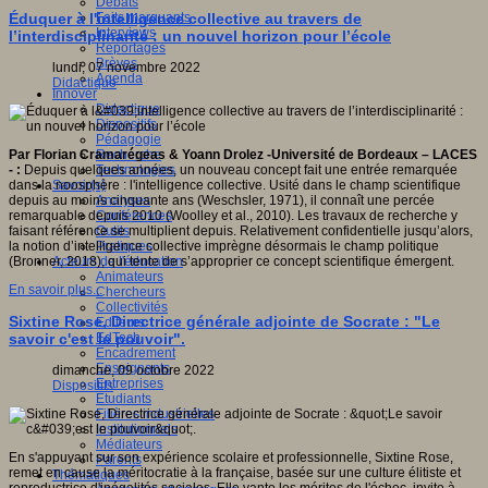
Débats
Faits marquants
Éduquer à l'intelligence collective au travers de
Interviews
l’interdisciplinarité : un nouvel horizon pour l’école
Reportages
Brèves
lundi, 07 novembre 2022
Agenda
Didactique
Innover
Didactique
Dispositifs
Pédagogie
Recherche
Par Florian Cramarégeas & Yoann Drolez -Université de Bordeaux – LACES
Technologies
- :
Depuis quelques années, un nouveau concept fait une entrée remarquée
Savoir(s)
dans la noosphère : l'intelligence collective. Usité dans le champ scientifique
Analyses
depuis au moins cinquante ans (Weschsler, 1971), il connaît une percée
Conférences
remarquable depuis 2010 (Woolley et al., 2010). Les travaux de recherche y
Outils
faisant référence se multiplient depuis. Relativement confidentielle jusqu’alors,
Pratiques
la notion d’intelligence collective imprègne désormais le champ politique
Acteurs de l'éducation
(Bronner, 2018), qui tente de s’approprier ce concept scientifique émergent.
Animateurs
En savoir plus...
Chercheurs
Collectivités
Sixtine Rose, Directrice générale adjointe de Socrate : "Le
Editeurs
EdTech
savoir c'est le pouvoir".
Encadrement
Enseignants
dimanche, 09 octobre 2022
Entreprises
Dispositifs
Etudiants
Filières industrielles
Institutionnels
Médiateurs
En s'appuyant sur son expérience scolaire et professionnelle, Sixtine Rose,
Parents
remet en cause la méritocratie à la française, basée sur une culture élitiste et
Thématiques