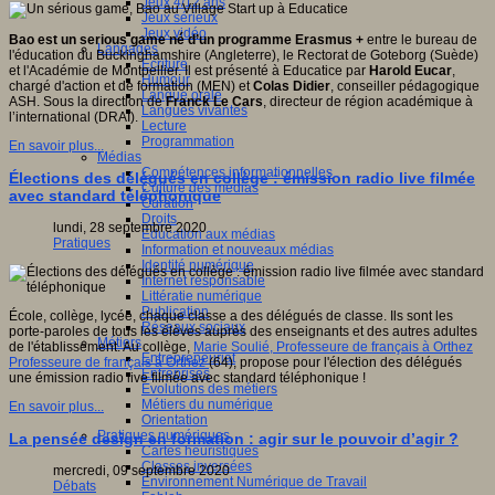
Jeux 4/12 ans
Jeux sérieux
Jeux vidéo
Bao est un serious game né d’un programme Erasmus +
entre le bureau de
Langages
l'éducation du Buckinghamshire (Angleterre), le Rectorat de Goteborg (Suède)
Ecriture
et l'Académie de Montpellier. Il est présenté à Educatice par
Harold Eucar
,
Humour
chargé d'action et de formation (MEN) et
Colas Didier
, conseiller pédagogique
Langue orale
ASH. Sous la direction de
Franck Le Cars
, directeur de région académique à
Langues vivantes
l’international (DRAI).
Lecture
Programmation
En savoir plus...
Médias
Compétences informationnelles
Élections des délégués en collège : émission radio live filmée
Culture des médias
avec standard téléphonique
Curation
Droits
lundi, 28 septembre 2020
Education aux médias
Pratiques
Information et nouveaux médias
Identité numérique
Internet responsable
Littératie numérique
Publication
École, collège, lycée, chaque classe a des délégués de classe. Ils sont les
Réseaux sociaux
porte-paroles de tous les élèves auprès des enseignants et des autres adultes
Métiers
de l'établissement. Au collège,
Marie Soulié, Professeure de français à Orthez
Entrepreneuriat
Professeure de français à Orthez
(64), propose pour l'élection des délégués
Entreprises
une émission radio live filmée avec standard téléphonique !
Evolutions des métiers
Métiers du numérique
En savoir plus...
Orientation
Pratiques numériques
La pensée design en formation : agir sur le pouvoir d’agir ?
Cartes heuristiques
Classes inversées
mercredi, 09 septembre 2020
Environnement Numérique de Travail
Débats