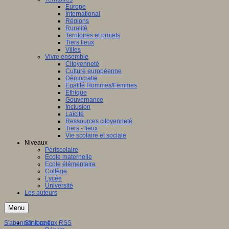
Europe
International
Régions
Ruralité
Territoires et projets
Tiers lieux
Villes
Vivre ensemble
Citoyenneté
Culture européenne
Démocratie
Egalité Hommes/Femmes
Ethique
Gouvernance
Inclusion
Laïcité
Ressources citoyenneté
Tiers - lieux
Vie scolaire et sociale
Niveaux
Périscolaire
Ecole maternelle
Ecole élémentaire
Collège
Lycée
Université
Les auteurs
Menu
S'abonner à ce flux RSS
S'informer