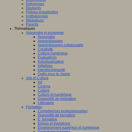
Entreprises
Etudiants
Filières industrielles
Institutionnels
Médiateurs
Parents
Thématiques
Apprendre et enseigner
Apprendre
Apprentissages
Apprentissages collaboratifs
Créativité
Culture numérique
Evaluations
Individualisation
Initiatives
Interdisciplinarité
Outils pour la classe
Arts et Culture
Art
Cinéma
Culture
Culture et numérique
Dispositifs de médiation
Littérature
Formation
Compétences professionnelles
Dispositifs de formation
E- formation
Enjeux et évolutions
Enseignement supérieur et numérique
Formations hybrides