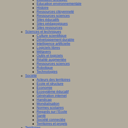
Education environnementale
Histoire
Ressources citoyenneté
Ressources sciences
Sites éducatifs
Sites pédagogiques
Sites ressources
Sciences et techniques
Culture scientifique
Développement durable
Intelligence artificielle
Logiciels libres
Métavers
Outils et logiciels
Réalité augmentée
Ressources sciences
Robotique
Technologies
Société
Acteurs des territoires
Ecole et structure
Economie
Ecosystème éducatif
Génération internet
Handicap
Mondialisation
Normes scolaires
Regards sur l’Ecole
Santé
Société connectée
Territoires et projets
Territoires