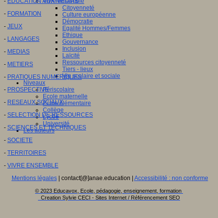
-
EDUCATION AUX MEDIAS
Vivre ensemble
Citoyenneté
-
FORMATION
Culture européenne
Démocratie
-
JEUX
Egalité Hommes/Femmes
Ethique
-
LANGAGES
Gouvernance
Inclusion
-
MEDIAS
Laïcité
Ressources citoyenneté
-
METIERS
Tiers - lieux
Vie scolaire et sociale
-
PRATIQUES NUMERIQUES
Niveaux
-
PROSPECTIVE
Périscolaire
Ecole maternelle
-
RESEAUX SOCIAUX
Ecole élémentaire
Collège
-
SELECTION DE RESSOURCES
Lycée
Université
-
SCIENCES ET TECHNIQUES
Les auteurs
-
SOCIETE
-
TERRITOIRES
-
VIVRE ENSEMBLE
Mentions légales
| contact[@]anae.education |
Accessibilité : non conforme
© 2023 Educavox, Ecole, pédagogie, enseignement, formation
Creation Sylvie CECI - Sites Internet / Référencement SEO