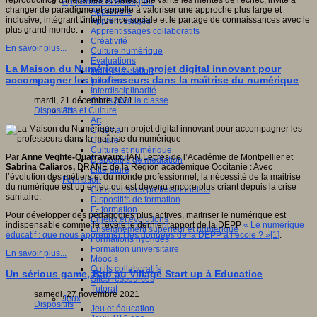
reproductrice d'inégalités sociales. Elle vante les mérites de l'échec, invite à
Apprendre et enseigner
changer de paradigme et appelle à valoriser une approche plus large et
Apprendre
inclusive, intégrant l'intelligence sociale et le partage de connaissances avec le
Apprentissages
plus grand monde.
Apprentissages collaboratifs
Créativité
En savoir plus...
Culture numérique
Evaluations
La Maison du Numérique, un projet digital innovant pour
Individualisation
accompagner les professeurs dans la maîtrise du numérique
Initiatives
Interdisciplinarité
Outils pour la classe
mardi, 21 décembre 2021
Arts et Culture
Dispositifs
Art
Cinéma
Culture
Culture et numérique
Par
Anne Veghte-Quatravaux,
IAN Lettres de l’Académie de Montpellier et
Dispositifs de médiation
Sabrina Caliaros,
DRANE de la Région académique Occitanie : Avec
Littérature
l’évolution des métiers et du monde professionnel, la nécessité de la maitrise
Formation
du numérique est un enjeu qui est devenu encore plus criant depuis la crise
Compétences professionnelles
sanitaire.
Dispositifs de formation
E- formation
Pour développer des pédagogies plus actives, maitriser le numérique est
Enjeux et évolutions
indispensable comme le révèle le dernier rapport de la DEPP
« Le numérique
Enseignement supérieur et numérique
éducatif : que nous apprennent les données de la DEPP à l’école ? »[1]
.
Formations hybrides
Formation universitaire
En savoir plus...
Mooc’s
Outils collaboratifs
Un sérious game, Bao au Village Start up à Educatice
Sites ressources
Tutorat
samedi, 27 novembre 2021
Jeux
Dispositifs
Jeu et éducation