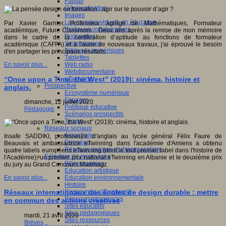
Fablab
Géolocalisation
Images
Les mondes virtuels en éducation
Par Xavier Garnier, Professeur agrégé de Mathématiques, Formateur
Pratiques collaboratives
académique, Future Classroom : Deux ans après la remise de mon mémoire
Podcasting
dans le cadre de la certification d’aptitude au fonctions de formateur
Smartphones
académique (CAFFA) et à l'aune de nouveaux travaux, j'ai éprouvé le besoin
Tableaux numériques
d'en partager les principaux résultats.
Tablettes
Web radio
En savoir plus...
Webdocumentaire
eTwinning
“Once upon a Time, the West” (2019): cinéma, histoire et
Prospective
anglais.
Ecosystème numérique
Espaces
dimanche, 12 juillet 2020
Politique éducative
Pédagogie
Scénarios prospectifs
Temps
Réseaux sociaux
Algorithme
Insafe SADDIKI, professeure d'anglais au lycée général Félix Faure de
Données
Beauvais et ambassadrice eTwinning dans l'académie d'Amiens a obtenu
Réseaux sociaux et champ scolaire
quatre labels européens eTwinning (dont le tout premier label dans l'histoire de
Sélection de ressources
l'Académie), un premier prix national eTwinning en Albanie et le deuxième prix
Bibliographies
du jury au Grand Concours Madmagz.
Education artistique
Education environnementale
En savoir plus...
Histoire
Ressources citoyenneté
Réseaux internationaux des écoles de design durable : mettre
Ressources sciences
en commun des actions créatives
Sites éducatifs
Sites pédagogiques
mardi, 21 avril 2020
Sites ressources
Brèves