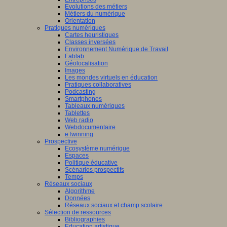
Evolutions des métiers
Métiers du numérique
Orientation
Pratiques numériques
Cartes heuristiques
Classes inversées
Environnement Numérique de Travail
Fablab
Géolocalisation
Images
Les mondes virtuels en éducation
Pratiques collaboratives
Podcasting
Smartphones
Tableaux numériques
Tablettes
Web radio
Webdocumentaire
eTwinning
Prospective
Ecosystème numérique
Espaces
Politique éducative
Scénarios prospectifs
Temps
Réseaux sociaux
Algorithme
Données
Réseaux sociaux et champ scolaire
Sélection de ressources
Bibliographies
Education artistique