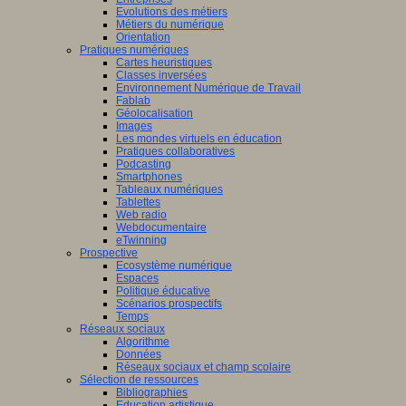
Evolutions des métiers
Métiers du numérique
Orientation
Pratiques numériques
Cartes heuristiques
Classes inversées
Environnement Numérique de Travail
Fablab
Géolocalisation
Images
Les mondes virtuels en éducation
Pratiques collaboratives
Podcasting
Smartphones
Tableaux numériques
Tablettes
Web radio
Webdocumentaire
eTwinning
Prospective
Ecosystème numérique
Espaces
Politique éducative
Scénarios prospectifs
Temps
Réseaux sociaux
Algorithme
Données
Réseaux sociaux et champ scolaire
Sélection de ressources
Bibliographies
Education artistique