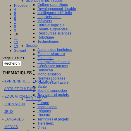
Sciences et techniques
Culture scientifique
Précédent
Développement durable
4
Intelligence artificielle
5
Logiciels libres
6
Métavers
7
Outils et logiciels
8
Réalité augmentée
9
Ressources sciences
10
Robotique
11
Technologies
12
Société
13
Acteurs des territoires
Suivant
Ecole et structure
Economie
Page 10 sur 13
Ecosystème éducatif
Génération internet
Handicap
THEMATIQUES
Mondialisation
Normes scolaires
-
APPRENDRE ET ENSEIGNER
Regards sur l’Ecole
Santé
-
ARTS ET CULTURE
Société connectée
Territoires et projets
-
EDUCATION AUX MEDIAS
Territoires
Europe
-
FORMATION
International
Régions
-
JEUX
Ruralité
-
LANGAGES
Territoires et projets
Tiers lieux
-
MEDIAS
Villes