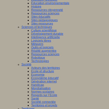
Education environnementale
Histoire
Ressources citoyenneté
Ressources sciences
Sites éducatifs
Sites pédagogiques
Sites ressources
Sciences et techniques
Culture scientifique
Développement durable
Intelligence artificielle
Logiciels libres
Métavers
Outils et logiciels
Réalité augmentée
Ressources sciences
Robotique
Technologies
Société
Acteurs des territoires
Ecole et structure
Economie
Ecosystème éducatif
Génération internet
Handicap
Mondialisation
Normes scolaires
Regards sur l’Ecole
Santé
Société connectée
Territoires et projets
Territoires