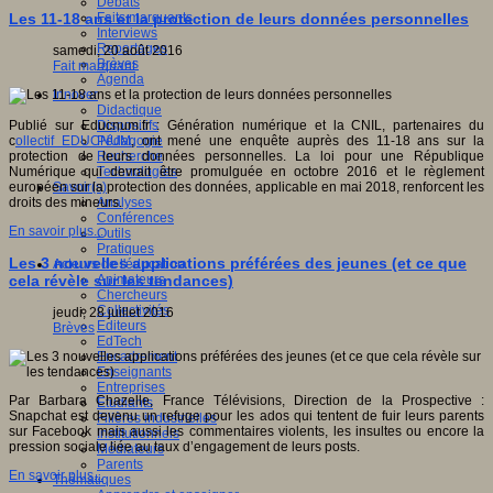
Débats
Faits marquants
Les 11-18 ans et la protection de leurs données personnelles
Interviews
Reportages
samedi, 20 août 2016
Brèves
Fait marquant
Agenda
Innover
Didactique
Dispositifs
Publié sur Educnum.fr : Génération numérique et la CNIL, partenaires du
Pédagogie
c
ollectif EDUCNUM
, ont mené une enquête auprès des 11-18 ans sur la
Recherche
protection de leurs données personnelles. La loi pour une République
Technologies
Numérique qui devrait être promulguée en octobre 2016 et le règlement
Savoir(s)
européen sur la protection des données, applicable en mai 2018, renforcent les
Analyses
droits des mineurs.
Conférences
En savoir plus...
Outils
Pratiques
Les 3 nouvelles applications préférées des jeunes (et ce que
Acteurs de l'éducation
Animateurs
cela révèle sur les tendances)
Chercheurs
Collectivités
jeudi, 28 juillet 2016
Editeurs
Brèves
EdTech
Encadrement
Enseignants
Entreprises
Par Barbara Chazelle, France Télévisions, Direction de la Prospective :
Etudiants
Snapchat est devenu un refuge pour les ados qui tentent de fuir leurs parents
Filières industrielles
sur Facebook mais aussi les commentaires violents, les insultes ou encore la
Institutionnels
pression sociale liée au taux d’engagement de leurs posts.
Médiateurs
Parents
En savoir plus...
Thématiques