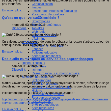
Fablab
se sont avérés rapidement rentables et exploitables par des populations même
Géolocalisation
peu fortunées.
Images
En savoir plus...
Les mondes virtuels en éducation
Pratiques collaboratives
Qu'est-ce que lire au XXIe siècle ?
Podcasting
Smartphones
Tableaux numériques
mercredi, 03 février 2016
Tablettes
Didactique
Web radio
Webdocumentaire
eTwinning
On sait que pour beaucoup de gens le débat sur la lecture s’articule autour de
Prospective
cette question :
livre numérique ou livre papier
?
Ecosystème numérique
Espaces
En savoir plus...
Politique éducative
Scénarios prospectifs
Des outils numériques au service des apprentissages
Temps
Réseaux sociaux
samedi, 31 octobre 2015
Algorithme
Dispositifs
Données
Réseaux sociaux et champ scolaire
Sélection de ressources
Bibliographies
Martial Gavaland, professeur de sciences physiques à Nantes, présente l'usage
Education artistique
d'outils numériques et notamment du smartphone dans une classe de lycéens.
Education environnementale
Histoire
Initialement publié sur le site de l'Agence de Usages :
Ressources citoyenneté
Ressources sciences
http://www.cndp.fr/agence-usages-tice/temoignages/des-outils-numeriques-au-
Sites éducatifs
service-des-apprentissages-1264.htm
Sites pédagogiques
Sites ressources
En savoir plus...