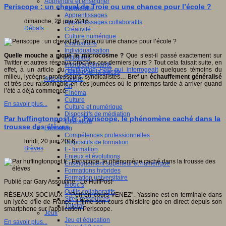
Apprendre et enseigner
Periscope : un cheval de Troie ou une chance pour l’école ?
Apprendre
Apprentissages
dimanche, 26 juin 2016
Apprentissages collaboratifs
Débats
Créativité
Culture numérique
Evaluations
Individualisation
Quelle mouche a piqué le microcosme ?
Que s’est-il passé exactement sur
Initiatives
Twitter et autres réseaux proches ces derniers jours ? Tout cela faisait suite, en
Interdisciplinarité
effet, à un article du
Huffington Post
qui interrogeait
quelques témoins du
Outils pour la classe
milieu, lycéens, professeurs, syndicalistes… Bref un
échauffement généralisé
Arts et Culture
et très peu raisonnable en ces journées où le printemps tarde à arriver quand
Art
l’été a déjà commencé.
Cinéma
Culture
En savoir plus...
Culture et numérique
Dispositifs de médiation
Par huffingtonpost.fr : Periscope, le phénomène caché dans la
Littérature
trousse des élèves
Formation
Compétences professionnelles
lundi, 20 juin 2016
Dispositifs de formation
Brèves
E- formation
Enjeux et évolutions
Enseignement supérieur et numérique
Formations hybrides
Formation universitaire
Publié par Gary Assouline - Le HuffPost-
Mooc’s
Outils collaboratifs
RÉSEAUX SOCIAUX - "Peri en cours VENEZ". Yassine est en terminale dans
Sites ressources
un lycée d'Île-de-France. Il filme son cours d'histoire-géo en direct depuis son
Tutorat
smartphone sur l'application Periscope.
Jeux
Jeu et éducation
En savoir plus...