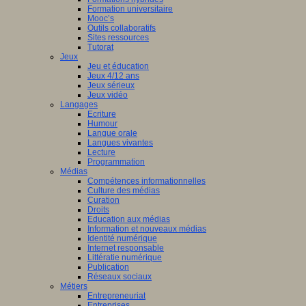
Formation universitaire
Mooc’s
Outils collaboratifs
Sites ressources
Tutorat
Jeux
Jeu et éducation
Jeux 4/12 ans
Jeux sérieux
Jeux vidéo
Langages
Ecriture
Humour
Langue orale
Langues vivantes
Lecture
Programmation
Médias
Compétences informationnelles
Culture des médias
Curation
Droits
Education aux médias
Information et nouveaux médias
Identité numérique
Internet responsable
Littératie numérique
Publication
Réseaux sociaux
Métiers
Entrepreneuriat
Entreprises