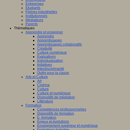
Entreprises
Etudiants
Filières industrielles
Institutionnels
Médiateurs
Parents
Thématiques
Apprendre et enseigner
Apprendre
Apprentissages
Apprentissages collaboratifs
Créativité
Culture numérique
Evaluations
Individualisation
Initiatives
Interdisciplinarité
Outils pour la classe
Arts et Culture
Art
Cinéma
Culture
Culture et numérique
Dispositifs de médiation
Littérature
Formation
Compétences professionnelles
Dispositifs de formation
E- formation
Enjeux et évolutions
Enseignement supérieur et numérique
Formations hybrides