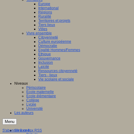
Europe
International
Régions
Ruralité
Territoires et projets
Tiers lieux
Villes
Vivre ensemble
Citoyenneté
Culture européenne
Démocratie
Egalité Hommes/Femmes
Ethique
Gouvernance
Inclusion
Laïcité
Ressources citoyenneté
Tiers - lieux
Vie scolaire et sociale
Niveaux
Périscolaire
Ecole maternelle
Ecole élémentaire
Collège
Lycée
Université
Les auteurs
Menu
S'abonner à ce flux RSS
S'informer