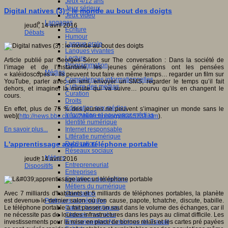
Jeux 4/12 ans
Jeux sérieux
Digital natives (3) : le monde au bout des doigts
Jeux vidéo
Langages
jeudi, 14 avril 2016
Ecriture
Débats
Humour
Langue orale
Langues vivantes
Lecture
Article publié par Georges Séror sur The conversation :
Dans la société de
Programmation
l’image et de l’instantané, les jeunes générations ont les pensées
Médias
« kaléidoscopes ». Ils peuvent tout faire en même temps… regarder un film sur
Compétences informationnelles
YouTube, parler avec un ami, envoyer un SMS, regarder le temps qu’il fait
Culture des médias
dehors, et imaginer la minute qui va suivre… pourvu qu’ils en changent le
Curation
cours.
Droits
Education aux médias
En effet, plus de 75 % des jeunes ne peuvent s’imaginer un monde sans le
Information et nouveaux médias
web](
http://news.bbc.co.uk/2/hi/technology/8305731.stm
).
Identité numérique
Internet responsable
En savoir plus...
Littératie numérique
Publication
L'apprentissage avec un téléphone portable
Réseaux sociaux
Métiers
jeudi, 14 avril 2016
Entrepreneuriat
Dispositifs
Entreprises
Evolutions des métiers
Métiers du numérique
Orientation
Avec 7 milliards d'habitants et 5 milliards de téléphones portables, la planète
Pratiques numériques
est devenue le dernier salon où l'on cause, papote, tchatche, discute, babille.
Cartes heuristiques
Le téléphone portable a fait passer un saut dans le volume des échanges, car il
Classes inversées
ne nécessite pas de lourdes infrastructures dans les pays au climat difficile. Les
Environnement Numérique de Travail
investissements pour la mise en place de bornes relais et les cartes pré payées