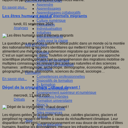
rapport du programme européen Copernicus Marine.
Apprendre et enseigner
Apprendre
En savoir plus...
Apprentissages
Apprentissages collaboratifs
Les êtres humains sont d’éternels migrants
Créativité
Culture numérique
lundi, 01 septembre 2025
Evaluations
Analyses
Individualisation
Initiatives
Interdisciplinarité
Outils pour la classe
La question des migrations sature le débat public dans un monde où la montée
Arts et Culture
des nationalismes et les peurs identitaires qui mettent l’étranger à l’index,
Art
alimentent une rhétorique de submersion migratoire qui serait incontrôlable.
Cinéma
C’est un sujet sensible, donc. Toutefois on peut l’analyser par une approche
Culture
scientifique pluridisciplinaire tant la compréhension des migrations mobilise de
Culture et numérique
multiples connaissances relevant des sciences naturelles et des sciences
Dispositifs de médiation
humaines : anthropologie, archéologie, démographie, économie, génétique,
Littérature
géographie, histoire, philosophie, sciences du climat, sociologie…
Formation
Compétences professionnelles
En savoir plus...
Dispositifs de formation
E- formation
Dégel de la cryosphère : chaud devant !
Enjeux et évolutions
Enseignement supérieur et numérique
mercredi, 13 août 2025
Formations hybrides
Débats
Formation universitaire
Mooc’s
Outils collaboratifs
Sites ressources
Les régions gelées de la planète, banquise, calottes glaciaires, glaciers et
Tutorat
pergélisol ne cessent de fondre à cause du réchauffement climatique. Leur
Jeux
disparition met en péril l’approvisionnement en eau douce de milliards d’êtres
Jeu et éducation
humains, fragilise les écosystèmes, menace les infrastructures et augmente