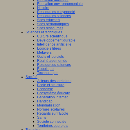
Education environnementale
Histoire
Ressources citoyenneté
Ressources sciences
Sites éducatifs
Sites pédagogiques
Sites ressources
Sciences et techniques
Culture scientifique
Développement durable
Intelligence artificielle
Logiciels libres
Métavers
Outils et logiciels
Réalité augmentée
Ressources sciences
Robotique
Technologies
Société
Acteurs des territoires
Ecole et structure
Economie
Ecosystème éducatif
Génération internet
Handicap
Mondialisation
Normes scolaires
Regards sur l’Ecole
Santé
Société connectée
Territoires et projets
Territoires