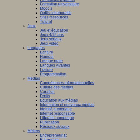
Formation universitaire
Mooc’s
Outils collaboratifs
Sites ressources
Tutorat
Jeux
Jeu et éducation
Jeux 4/12 ans
Jeux sérieux
Jeux vidéo
Langages
Ecriture
Humour
Langue orale
Langues vivantes
Lecture
Programmation
Médias
Compétences informationnelles
Culture des médias
Curation
Droits
Education aux médias
Information et nouveaux médias
Identité numérique
Internet responsable
Littératie numérique
Publication
Réseaux sociaux
Métiers
Entrepreneuriat
Entreprises