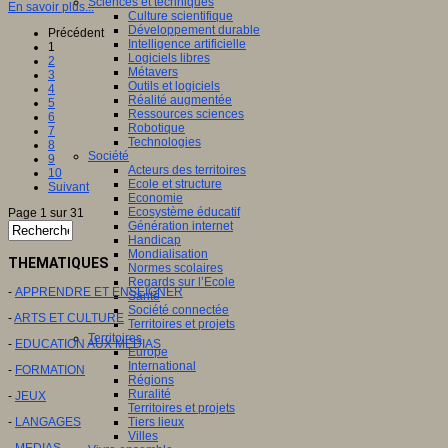
Sciences et techniques
En savoir plus...
Culture scientifique
Développement durable
Précédent
Intelligence artificielle
1
Logiciels libres
2
Métavers
3
Outils et logiciels
4
Réalité augmentée
5
Ressources sciences
6
Robotique
7
Technologies
8
Société
9
Acteurs des territoires
10
Ecole et structure
Suivant
Economie
Ecosystème éducatif
Page 1 sur 31
Génération internet
Handicap
Mondialisation
THEMATIQUES
Normes scolaires
Regards sur l’Ecole
-
APPRENDRE ET ENSEIGNER
Santé
Société connectée
-
ARTS ET CULTURE
Territoires et projets
Territoires
-
EDUCATION AUX MEDIAS
Europe
International
-
FORMATION
Régions
Ruralité
-
JEUX
Territoires et projets
-
LANGAGES
Tiers lieux
Villes
-
MEDIAS