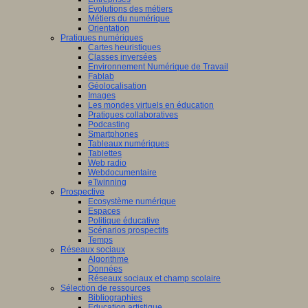
Evolutions des métiers
Métiers du numérique
Orientation
Pratiques numériques
Cartes heuristiques
Classes inversées
Environnement Numérique de Travail
Fablab
Géolocalisation
Images
Les mondes virtuels en éducation
Pratiques collaboratives
Podcasting
Smartphones
Tableaux numériques
Tablettes
Web radio
Webdocumentaire
eTwinning
Prospective
Ecosystème numérique
Espaces
Politique éducative
Scénarios prospectifs
Temps
Réseaux sociaux
Algorithme
Données
Réseaux sociaux et champ scolaire
Sélection de ressources
Bibliographies
Education artistique