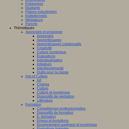
Entreprises
Etudiants
Filières industrielles
Institutionnels
Médiateurs
Parents
Thématiques
Apprendre et enseigner
Apprendre
Apprentissages
Apprentissages collaboratifs
Créativité
Culture numérique
Evaluations
Individualisation
Initiatives
Interdisciplinarité
Outils pour la classe
Arts et Culture
Art
Cinéma
Culture
Culture et numérique
Dispositifs de médiation
Littérature
Formation
Compétences professionnelles
Dispositifs de formation
E- formation
Enjeux et évolutions
Enseignement supérieur et numérique
Formations hybrides