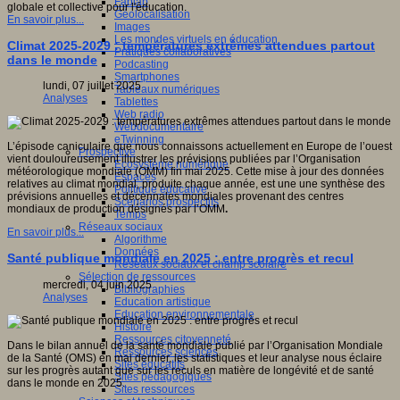
Fablab
globale et collective pour l'éducation.
Géolocalisation
En savoir plus...
Images
Les mondes virtuels en éducation
Climat 2025-2029 : températures extrêmes attendues partout
Pratiques collaboratives
dans le monde
Podcasting
Smartphones
lundi, 07 juillet 2025
Tableaux numériques
Analyses
Tablettes
Web radio
Webdocumentaire
eTwinning
L’épisode caniculaire que nous connaissons actuellement en Europe de l’ouest
Prospective
vient douloureusement illustrer les prévisions publiées par l’Organisation
Ecosystème numérique
météorologique mondiale (OMM) fin mai 2025. Cette mise à jour des données
Espaces
relatives au climat mondial, produite chaque année, est une une synthèse des
Politique éducative
prévisions annuelles et décennales mondiales provenant des centres
Scénarios prospectifs
mondiaux de production désignés par l’OMM
.
Temps
Réseaux sociaux
En savoir plus...
Algorithme
Données
Santé publique mondiale en 2025 : entre progrès et recul
Réseaux sociaux et champ scolaire
Sélection de ressources
mercredi, 04 juin 2025
Bibliographies
Analyses
Education artistique
Education environnementale
Histoire
Ressources citoyenneté
Dans le bilan annuel de la santé mondiale publié par l’Organisation Mondiale
Ressources sciences
de la Santé (OMS) en mai dernier, les statistiques et leur analyse nous éclaire
Sites éducatifs
sur les progrès autant que sur les reculs en matière de longévité et de santé
Sites pédagogiques
dans le monde en 2025.
Sites ressources