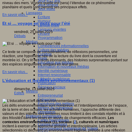
Jeux 4/12 ans
niveau des mers. Voyons quelle est (sera) l’étendue de ce phénomène
Jeux sérieux
planétaire et quels sont (seront) ses principaux effets.
Jeux vidéo
Langages
En savoir plus...
Ecriture
Humour
Et si … voyage en mots pour l’été
Langue orale
Langues vivantes
vendredi, 25 juillet 2025
Lecture
Débats
Programmation
Médias
Compétences informationnelles
Culture des médias
Ce texte se compose de considérations, de réflexions personnelles, une
Curation
réaction, une hypothèse née de la lecture du livre dont la couverture est
Droits
montrée ici. On y lit des récits étonnants, des histoires surprenantes portant sur
Education aux médias
des espèces singulières, uniques en leur genre.
Information et nouveaux médias
Identité numérique
En savoir plus...
Internet responsable
Littératie numérique
L’éducation et les défis environnementaux (1)
Publication
Réseaux sociaux
dimanche, 13 juillet 2025
Métiers
Editos
Entrepreneuriat
Entreprises
Evolutions des métiers
Les défis environnementaux sont nombreux, et l’interdépendance de l’espace,
Métiers du numérique
de la terre et des océans, les activités humaines, l’approche différente des
Orientation
valeurs et des intérêts des territoires nous limitent à des constats répétés et à
Pratiques numériques
des frilosités dans les mises en œuvre de changements efficaces.
Les
Cartes heuristiques
contextes environnementaux (1), sociaux (
2
), culturels et numériques
Classes inversées
incitent à exercer
une approche globale et interdisciplinaire. Les articles
Environnement Numérique de Travail
sélectionnés ici décrivent un environnement fragilisé, prélude à une réflexion