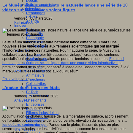
Débats
Faits marquants
Le Muséum national d’Histoire naturelle lance une série de 10
Interviews
vidéos sur les femmes scientifiques
Reportages
Brèves
vendredi, 06 mars 2026
Agenda
Fait marquant
Innover
Didactique
Dispositifs
Pédagogie
Recherche
Le Muséum national d’Histoire naturelle lance dimanche 8 mars une
Technologies
nouvelle série vidéo dédiée aux femmes scientifiques qui ont marqué
Savoir(s)
l’histoire des sciences naturelles
. Pour inaugurer la série, le Muséum a
Analyses
collaboré avec Léa Barbier (@leapassionvintage), créatrice de contenus
Conférences
spécialisée dans la vulgarisation de portraits féminins historiques.
Elle rend
Outils
hommage aux femmes scientifiques dans une courte vidéo introductive.
Le
Pratiques
premier portrait de la série, consacré à Madeleine Basseporte sera dévoilé le 8
Acteurs de l'éducation
mars 2026 sur les réseaux sociaux du Muséum.
Animateurs
En savoir plus...
Chercheurs
Collectivités
L’océan dans tous ses états
Editeurs
EdTech
Encadrement
samedi, 15 novembre 2025
Enseignants
Analyses
Entreprises
Etudiants
Filières industrielles
Accumulation de chaleur, hausse de la température de surface, accroissement
Institutionnels
de l’acidité, pollution, perte de la biodiversité, élévation du niveau des mers…
Médiateurs
les océans sont en danger
. Partout sur le globe, ils sont de plus en plus
Parents
sévèrement affectés par les activités humaines, comme le constate le dernier
Thématiques