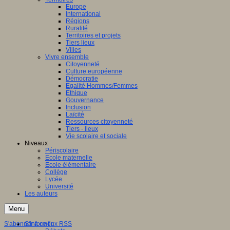
Europe
International
Régions
Ruralité
Territoires et projets
Tiers lieux
Villes
Vivre ensemble
Citoyenneté
Culture européenne
Démocratie
Egalité Hommes/Femmes
Ethique
Gouvernance
Inclusion
Laïcité
Ressources citoyenneté
Tiers - lieux
Vie scolaire et sociale
Niveaux
Périscolaire
Ecole maternelle
Ecole élémentaire
Collège
Lycée
Université
Les auteurs
Menu
S'abonner à ce flux RSS
S'informer