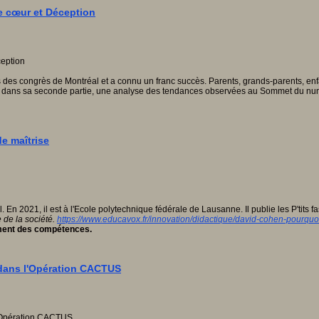
e cœur et Déception
ais des congrès de Montréal et a connu un franc succès. Parents, grands-parents, en
se, dans sa seconde partie, une analyse des tendances observées au Sommet du numé
e maîtrise
n 2021, il est à l'Ecole polytechnique fédérale de Lausanne. Il publie les P'tits 
e de la société.
https://www.educavox.fr/innovation/didactique/david-cohen-pourquo
pement des compétences.
e dans l'Opération CACTUS