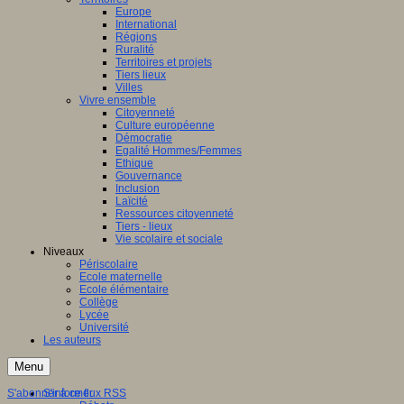
Europe
International
Régions
Ruralité
Territoires et projets
Tiers lieux
Villes
Vivre ensemble
Citoyenneté
Culture européenne
Démocratie
Egalité Hommes/Femmes
Ethique
Gouvernance
Inclusion
Laïcité
Ressources citoyenneté
Tiers - lieux
Vie scolaire et sociale
Niveaux
Périscolaire
Ecole maternelle
Ecole élémentaire
Collège
Lycée
Université
Les auteurs
Menu
S'abonner à ce flux RSS
S'informer