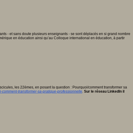
fants - et sans doute plusieurs enseignants - se sont déplacés en si grand nombre
rique en éducation ainsi qu’au Colloque international en éducation, à partir
fascicules, les 22èmes, en posant la question : Pourquoi/comment transformer sa
i-comment-transformer-sa-pratique-professionnelle
.
Sur le réseau LinkedIn il