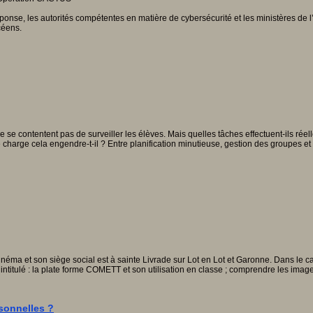
ponse, les autorités compétentes en matière de cybersécurité et les ministères de 
céens.
ne se contentent pas de surveiller les élèves. Mais quelles tâches effectuent-ils rée
charge cela engendre-t-il ? Entre planification minutieuse, gestion des groupes et 
néma et son siège social est à sainte Livrade sur Lot en Lot et Garonne. Dans le c
ntitulé : la plate forme COMETT et son utilisation en classe ; comprendre les imag
sonnelles ?