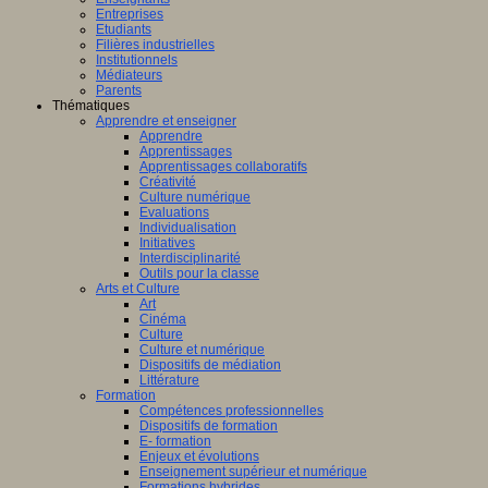
Entreprises
Etudiants
Filières industrielles
Institutionnels
Médiateurs
Parents
Thématiques
Apprendre et enseigner
Apprendre
Apprentissages
Apprentissages collaboratifs
Créativité
Culture numérique
Evaluations
Individualisation
Initiatives
Interdisciplinarité
Outils pour la classe
Arts et Culture
Art
Cinéma
Culture
Culture et numérique
Dispositifs de médiation
Littérature
Formation
Compétences professionnelles
Dispositifs de formation
E- formation
Enjeux et évolutions
Enseignement supérieur et numérique
Formations hybrides