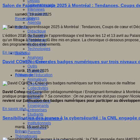
Débats
Faits marquants
Salon de l’apprentissage 2025 à Montréal : Tendances, Coups d
Interviews
Reportages
samedi, 19 avril 2025
Brèves
Reportages
Agenda
Innover
Didactique
Dispositifs
L’édition 2025 du Salon de l’apprentissage s’est tenue les 12 et 13 avril au Pal
Pédagogie
qu’un filtrage à l’entrée a dû être mis en place. La chronique ci-dessous propo
Recherche
des programmes des événements.
Technologies
En savoir plus...
Savoir(s)
Analyses
David COHEN : Créer des badges numériques sur trois niveaux d
Conférences
Outils
Pratiques
mardi, 15 avril 2025
Acteurs de l'éducation
Pédagogie
Animateurs
Chercheurs
Collectivités
David Cohen
est Conseiller pédagonumérique / Enseignant-formateur à Montréal. E
Editeurs
pratique professionnelle ?
Sa conviction : On ne peut et ne doit pas couper l'écol
EdTech
revient sur l'utilisation des badges numériques pour participer au dévelop
Encadrement
Enseignants
En savoir plus...
Entreprises
Etudiants
Sensibilisation des jeunes à la cybersécurité : la CNIL engagé
Filières industrielles
Institutionnels
mardi, 15 avril 2025
Médiateurs
Brèves
Parents
Thématiques