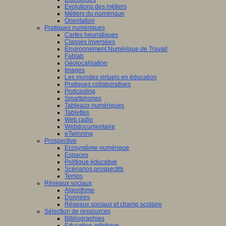
Evolutions des métiers
Métiers du numérique
Orientation
Pratiques numériques
Cartes heuristiques
Classes inversées
Environnement Numérique de Travail
Fablab
Géolocalisation
Images
Les mondes virtuels en éducation
Pratiques collaboratives
Podcasting
Smartphones
Tableaux numériques
Tablettes
Web radio
Webdocumentaire
eTwinning
Prospective
Ecosystème numérique
Espaces
Politique éducative
Scénarios prospectifs
Temps
Réseaux sociaux
Algorithme
Données
Réseaux sociaux et champ scolaire
Sélection de ressources
Bibliographies
Education artistique