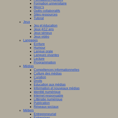
Formation universitaire
Mooc’s
Outils collaboratifs
Sites ressources
Tutorat
Jeux
Jeu et éducation
Jeux 4/12 ans
Jeux sérieux
Jeux vidéo
Langages
Ecriture
Humour
Langue orale
Langues vivantes
Lecture
Programmation
Médias
Compétences informationnelles
Culture des médias
Curation
Droits
Education aux médias
Information et nouveaux médias
Identité numérique
Internet responsable
Littératie numérique
Publication
Réseaux sociaux
Métiers
Entrepreneuriat
Entreprises