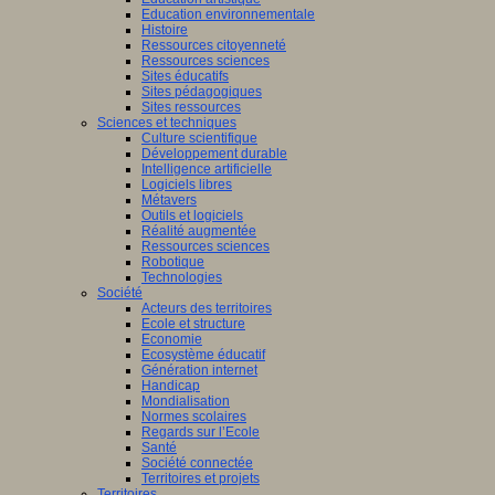
Education environnementale
Histoire
Ressources citoyenneté
Ressources sciences
Sites éducatifs
Sites pédagogiques
Sites ressources
Sciences et techniques
Culture scientifique
Développement durable
Intelligence artificielle
Logiciels libres
Métavers
Outils et logiciels
Réalité augmentée
Ressources sciences
Robotique
Technologies
Société
Acteurs des territoires
Ecole et structure
Economie
Ecosystème éducatif
Génération internet
Handicap
Mondialisation
Normes scolaires
Regards sur l’Ecole
Santé
Société connectée
Territoires et projets
Territoires