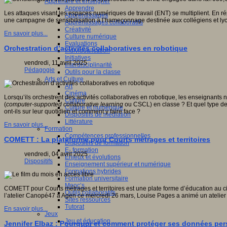
Apprendre et enseigner
Apprendre
Les attaques visant les espaces numériques de travail (ENT) se multiplient. En ré
Apprentissages
une campagne de sensibilisation à l’hameçonnage destinée aux collégiens et ly
Apprentissages collaboratifs
Créativité
En savoir plus...
Culture numérique
Evaluations
Orchestration d’activités collaboratives en robotique
Individualisation
Initiatives
vendredi, 11 avril 2025
Interdisciplinarité
Pédagogie
Outils pour la classe
Arts et Culture
Art
Cinéma
Lorsqu’ils orchestrent des activités collaboratives en robotique, les enseignants 
Culture
(
computer-supported collaborative learning
ou CSCL) en classe ? Et quel type de 
Culture et numérique
ont-ils sur leur quotidien et comment y faire face ?
Dispositifs de médiation
Littérature
En savoir plus...
Formation
Compétences professionnelles
COMETT : La plateforme pour Courts métrages et territoires
Dispositifs de formation
E- formation
vendredi, 04 avril 2025
Enjeux et évolutions
Dispositifs
Enseignement supérieur et numérique
Formations hybrides
Formation universitaire
Mooc’s
COMETT pour Courts métrages et territoires est une plate forme d’éducation au ci
Outils collaboratifs
l’atelier Canopé47 à Agen ce mercredi 26 mars, Louise Pages a animé un atelier i
Sites ressources
Tutorat
En savoir plus...
Jeux
Jeu et éducation
Jennifer Elbaz : Pourquoi et comment protéger ses données per