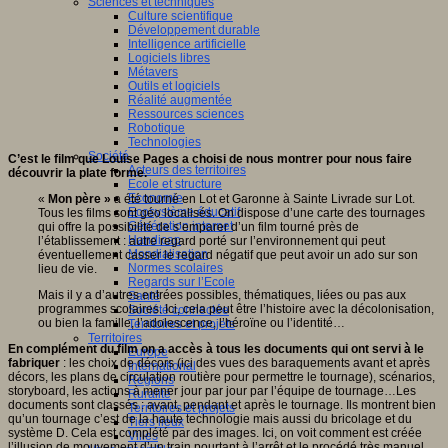
Sciences et techniques
Culture scientifique
Développement durable
Intelligence artificielle
Logiciels libres
Métavers
Outils et logiciels
Réalité augmentée
Ressources sciences
Robotique
Technologies
Société
C’est le film que Louise Pages a choisi de nous montrer pour nous faire
Acteurs des territoires
découvrir la plate forme.
Ecole et structure
Economie
«
Mon père »
a été tourné en Lot et Garonne à Sainte Livrade sur Lot.
Ecosystème éducatif
Tous les films sont géo localisés. On dispose d’une carte des tournages
Génération internet
qui offre la possibilité de s’emparer d’un film tourné près de
Handicap
l’établissement : autre regard porté sur l’environnement qui peut
Mondialisation
éventuellement casser le regard négatif que peut avoir un ado sur son
Normes scolaires
lieu de vie.
Regards sur l’Ecole
Mais il y a d’autres entrées possibles, thématiques, liées ou pas aux
Santé
programmes scolaires. Ici, cela peut être l’histoire avec la décolonisation,
Société connectée
ou bien la famille, l’adolescence, l’héroïne ou l’identité…
Territoires et projets
Territoires
En complément du film on a accès à tous les documents qui ont servi à le
Europe
fabriquer
: les choix de décors (ici des vues des baraquements avant et après
International
décors, les plans de circulation routière pour permettre le tournage), scénarios,
Régions
storyboard, les actions à mener jour par jour par l’équipe de tournage…Les
Ruralité
documents sont classés : avant, pendant et après le tournage. Ils montrent bien
Territoires et projets
qu’un tournage c’est de la haute technologie mais aussi du bricolage et du
Tiers lieux
système D. Cela est complété par des images. Ici, on voit comment est créée
Villes
l’illusion de mouvement d’un train pourtant à l’arrêt et le procédé très manuel