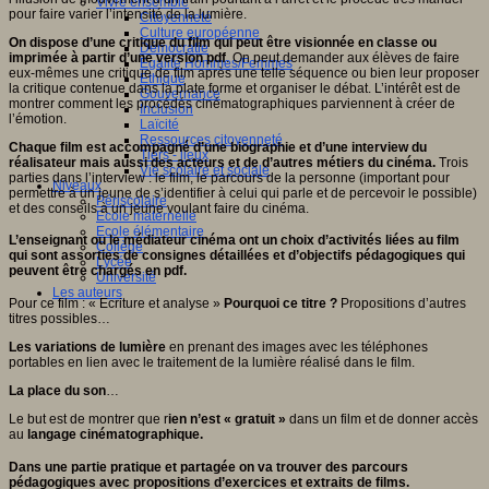
Vivre ensemble
pour faire varier l’intensité de la lumière.
Citoyenneté
Culture européenne
On dispose d’une critique du film qui peut être visionnée en classe ou
Démocratie
imprimée à partir d’une version pdf
. On peut demander aux élèves de faire
Egalité Hommes/Femmes
eux-mêmes une critique de film après une telle séquence ou bien leur proposer
Ethique
la critique contenue dans la plate forme et organiser le débat. L’intérêt est de
Gouvernance
montrer comment les procédés cinématographiques parviennent à créer de
Inclusion
l’émotion.
Laïcité
Ressources citoyenneté
Chaque film est accompagné d’une biographie et d’une interview du
Tiers - lieux
réalisateur mais aussi des acteurs et de d’autres métiers du cinéma.
Trois
Vie scolaire et sociale
parties dans l’interview : le film, le parcours de la personne (important pour
Niveaux
permettre à un jeune de s’identifier à celui qui parle et de percevoir le possible)
Périscolaire
et des conseils à un jeune voulant faire du cinéma.
Ecole maternelle
Ecole élémentaire
L’enseignant ou le médiateur cinéma ont un choix d’activités liées au film
Collège
qui sont assorties de consignes détaillées et d’objectifs pédagogiques qui
Lycée
peuvent être chargés en pdf.
Université
Les auteurs
Pour ce film : « Ecriture et analyse »
Pourquoi ce titre ?
Propositions d’autres
titres possibles…
Les variations de lumière
en prenant des images avec les téléphones
portables en lien avec le traitement de la lumière réalisé dans le film.
La place du son
…
Le but est de montrer que r
ien n’est « gratuit »
dans un film et de donner accès
au
langage cinématographique.
Dans une partie pratique et partagée on va trouver des parcours
pédagogiques avec propositions d’exercices et extraits de films.