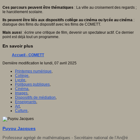
Ces parcours peuvent être thématiques
: La ville au croisement des regards ;
le harcèlement scolaire.
Ils peuvent être liés aux dispositifs collège au cinéma ou lycée au cinéma
:
dialogue des films du dispositif avec les films de COMETT.
Mais aussi
: écrire une critique de film, devenir un spectateur actif. Ce dernier
point est déjà tout un programme.
En savoir plus
Accueil - COMETT
Dernière modification le lundi, 07 avril 2025
Printemps numérique
,
Collège
,
Lycée
,
Politiques publiques
,
Cinéma
,
Images
,
Dispositifs de médiation
,
Enseignants
,
Art
,
Culture
,
Puyou Jacques
Professeur agrégé de mathématiques - Secrétaire national de l’An@é