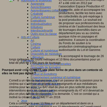
Apprendre et enseigner
47 a été créé en 2012 par
Apprendre
l’association Espace Production 47.
Apprentissages
Il conseille, aide et accompagne les
Apprentissages collaboratifs
productions, facilite les liens avec
Créativité
les collectivités du pré-repérage à
Culture numérique
la post production. Le souhait est
Evaluations
de proposer aux professionnels du
Individualisation
cinéma et de l’audiovisuel des lieux
Initiatives
de tournages diversifiés dans un
Interdisciplinarité
département peu vu au cinéma
Outils pour la classe
quoique riche en paysages et
Arts et Culture
patrimoine. Il assure la coordination
Art
du Fonds de soutien à la
Cinéma
production cinématographique et
Culture
audiovisuelle du Lot et Garonne.
Culture et numérique
Dispositifs de médiation
Il a accompagné le tournage de 26
Littérature
longs métrages, 50 courts métrages et 10 films documentaires pour un
Formation
total de plus de 1 000 jours de tournage.
Compétences professionnelles
Dispositifs de formation
Pourquoi avoir créé COMETT, une plate forme de plus dans un contexte où
E- formation
elles ne font pas défaut ?
Enjeux et évolutions
Enseignement supérieur et numérique
Comett a un rôle de transmission, c’est un passeur de la passion pour le
Formations hybrides
cinéma qui s’adresse en priorité aux enseignants et aux médiateurs
Formation universitaire
cinéma pour les aider. Le BAT était de plus en plus sollicité pour des
Mooc’s
interventions dans les classes par les enseignants du 47 et il devenait de
Outils collaboratifs
plus en plus difficile de répondre à la demande. C’est ce constat qui a
Sites ressources
motivé la création de COMETT en 2018.
Tutorat
Jeux
Cela a commencé avec 13 films sur un département et demi on a
Jeu et éducation
maintenant 62 films au catalogue sur 10 départements et Comett prend