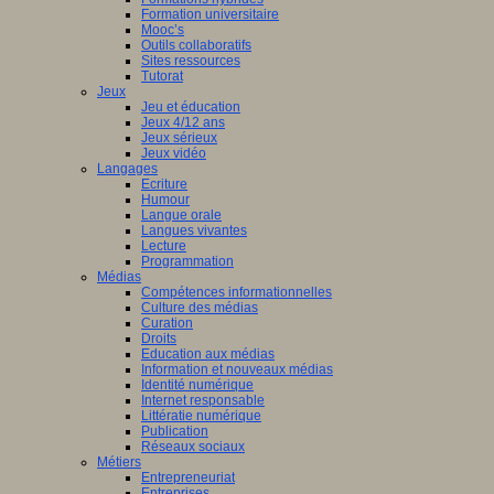
Formation universitaire
Mooc’s
Outils collaboratifs
Sites ressources
Tutorat
Jeux
Jeu et éducation
Jeux 4/12 ans
Jeux sérieux
Jeux vidéo
Langages
Ecriture
Humour
Langue orale
Langues vivantes
Lecture
Programmation
Médias
Compétences informationnelles
Culture des médias
Curation
Droits
Education aux médias
Information et nouveaux médias
Identité numérique
Internet responsable
Littératie numérique
Publication
Réseaux sociaux
Métiers
Entrepreneuriat
Entreprises