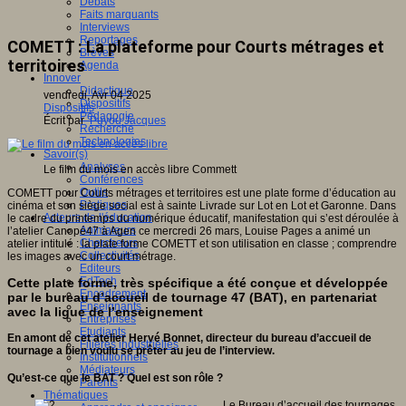
Débats
Faits marquants
Interviews
Reportages
COMETT : La plateforme pour Courts métrages et
Brèves
territoires
Agenda
Innover
Didactique
vendredi, Avr 04 2025
Dispositifs
Dispositifs
Pédagogie
Écrit par
Puyou Jacques
Recherche
Technologies
Savoir(s)
Analyses
Le film du mois en accès libre
Commett
Conférences
Outils
COMETT pour Courts métrages et territoires est une plate forme d’éducation au
Pratiques
cinéma et son siège social est à sainte Livrade sur Lot en Lot et Garonne. Dans
Acteurs de l'éducation
le cadre du printemps du numérique éducatif, manifestation qui s’est déroulée à
Animateurs
l’atelier Canopé47 à Agen ce mercredi 26 mars, Louise Pages a animé un
Chercheurs
atelier intitulé : la plate forme COMETT et son utilisation en classe ; comprendre
Collectivités
les images avec un court métrage.
Editeurs
EdTech
Cette plate forme, très spécifique a été conçue et développée
Encadrement
par le bureau d’accueil de tournage 47 (BAT), en partenariat
Enseignants
avec la ligue de l’enseignement
Entreprises
Etudiants
En amont de cet atelier Hervé Bonnet, directeur du bureau d’accueil de
Filières industrielles
tournage a bien voulu se prêter au jeu de l’interview.
Institutionnels
Médiateurs
Qu’est-ce que le BAT ? Quel est son rôle ?
Parents
Thématiques
Le Bureau d’accueil des tournages