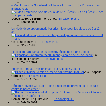
« Mon Entreprise Sociale et Solidaire à l’École (ESS) à l’École », des
impacts réels
Depuis 2019, L’ESPER mène une…
En savoir plus...
Feb 20 2024
Un kit de développement de l'esprit critique pour les élèves de 9 à 11
ans
Ce kit, à l'initiative de…
En savoir plus...
Nov 27 2023
Exposition Panorama 25 du Fresnoy, école née d’une utopie
La
formation du Fresnoy –…
En savoir plus...
Mar 27 2024
Britten et Rimbaud mis en image par Antoine+Manuel
A la Chapelle
Corneille à…
En savoir plus...
Apr 08 2024
Région Nouvelle-Aquitaine : plan d’actions de prévention et de lutte
contre le harcèlement
Communiqué : En juillet 2020,…
En savoir plus...
Feb 29 2024