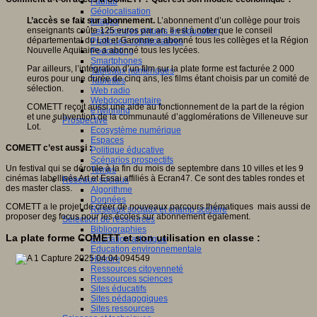
Fablab
Géolocalisation
L’accès se fait sur abonnement.
L’abonnement d’un collège pour trois
Images
enseignants coûte 125 euros par an. Il est à noter que le conseil
Les mondes virtuels en éducation
départemental du Lot et Garonne a abonné tous les collèges et la Région
Pratiques collaboratives
Nouvelle Aquitaine a abonné tous les lycées.
Podcasting
Smartphones
Par ailleurs, l’intégration d’un film sur la plate forme est facturée 2 000
Tableaux numériques
euros pour une durée de cinq ans, les films étant choisis par un comité de
Tablettes
sélection.
Web radio
Webdocumentaire
COMETT reçoit aussi une aide au fonctionnement de la part de la région
eTwinning
et une subvention de la communauté d’agglomérations de Villeneuve sur
Prospective
Lot.
Ecosystème numérique
Espaces
COMETT c’est aussi :
Politique éducative
Scénarios prospectifs
Un festival qui se déroule à la fin du mois de septembre dans 10 villes et les 9
Temps
cinémas labellisés Art et Essai affiliés à Ecran47. Ce sont des tables rondes et
Réseaux sociaux
des master class.
Algorithme
Données
COMETT a le projet de créer de nouveaux parcours thématiques mais aussi de
Réseaux sociaux et champ scolaire
proposer des focus pour les écoles sur abonnement également.
Sélection de ressources
Bibliographies
La plate forme COMETT et son utilisation en classe :
Education artistique
Education environnementale
Histoire
Ressources citoyenneté
Ressources sciences
Sites éducatifs
Sites pédagogiques
Sites ressources