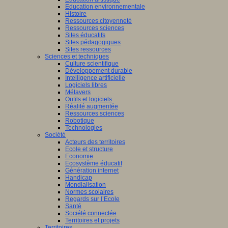
Education environnementale
Histoire
Ressources citoyenneté
Ressources sciences
Sites éducatifs
Sites pédagogiques
Sites ressources
Sciences et techniques
Culture scientifique
Développement durable
Intelligence artificielle
Logiciels libres
Métavers
Outils et logiciels
Réalité augmentée
Ressources sciences
Robotique
Technologies
Société
Acteurs des territoires
Ecole et structure
Economie
Ecosystème éducatif
Génération internet
Handicap
Mondialisation
Normes scolaires
Regards sur l’Ecole
Santé
Société connectée
Territoires et projets
Territoires