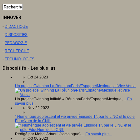
INNOVER
-
DIDACTIQUE
-
DISPOSITIFS
-
PEDAGOGIE
-
RECHERCHE
-
TECHNOLOGIES
Dispositifs - Les plus lus
Oct 24 2023
Un projet eTwinning La Réunion/Paris/Espagne/Mexique, et Vice Versa
Un projet eTwinning intitulé « Réunion/Paris/Espagne/Mexique,…
En
savoir plus...
Nov 22 2023
" Numérique adolescent et vie privée Épisode 1", par le LINC et le pôle
EducNum de la CNIL
Rédigé par Mehdi Arfaoui (sociologue)…
En savoir plus...
Oct 06 2023