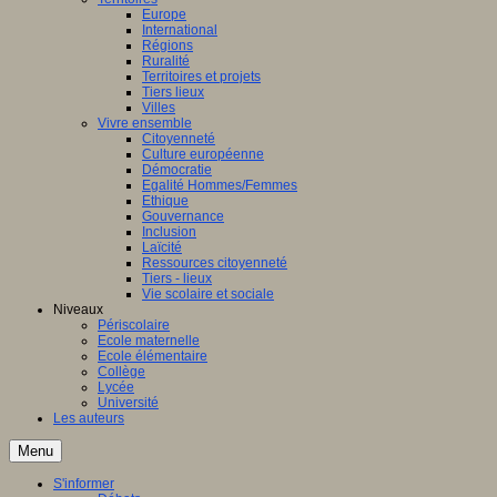
Europe
International
Régions
Ruralité
Territoires et projets
Tiers lieux
Villes
Vivre ensemble
Citoyenneté
Culture européenne
Démocratie
Egalité Hommes/Femmes
Ethique
Gouvernance
Inclusion
Laïcité
Ressources citoyenneté
Tiers - lieux
Vie scolaire et sociale
Niveaux
Périscolaire
Ecole maternelle
Ecole élémentaire
Collège
Lycée
Université
Les auteurs
Menu
S'informer