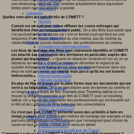
Jeux 4/12 ans
une dimension nationale. Elle mobilise actuellement deux équivalent
Jeux sérieux
temps plein mais est appelée à grandir.
Jeux vidéo
Langages
Quelles sont alors les spécificités de COMETT ?
Ecriture
Humour
Langue orale
Comett est un outil pour mieux diffuser les courts métrages qui
Langues vivantes
bénéficient d’un accompagnement public.
On a des films tous public que
Lecture
l’on peut présenter en classe car c’est un format court qui tient sur une
Programmation
séquence d’une heure. Mais c’est du vrai cinéma, pas du cinéma au
Médias
rabais, fait par de jeunes réalisateurs, des professionnels du cinéma.
Compétences informationnelles
Les lieux de tournage des films sont clairement identifiés et COMETT
Culture des médias
est attaché à la valorisation des territoires en particulier auprès des
Curation
jeunes qui les habitent :
« Quand on déprécie l’endroit où l’on vit, on se
Droits
déprécie soi-même ». C’est l’occasion de décentrer le regard et de
Education aux médias
susciter échanges et dialogues car ceux qui viennent tourner dans ces
Information et nouveaux médias
lieux ne sont pas venus par
charité mais parce qu’ils les ont trouvés
Identité numérique
intéressants.
Internet responsable
Littératie numérique
En plus du film on trouve sur la plate forme tous les documents qui ont
Publication
servi à sa fabrication.
On a un abécédaire avec les termes du cinéma et
Réseaux sociaux
un renvoi à des extraits de film. Exemple pour Traveling latéral on va
Métiers
trouver la définition associée à un film de COMETT avec un traveling
Entrepreneuriat
latéral. On y trouve des interviews des professionnels qui ont travaillé sur
Entreprises
le film et des critiques de films faites par des universitaires.
Evolutions des métiers
Métiers du numérique
Ce n’est pas tout, COMETT présente aussi des activités à faire en
Orientation
temps scolaire
pour acquérir des notions de montage par exemple et des
Pratiques numériques
parcours pédagogiques et thématiques que l’enseignant peut choisir de
Cartes heuristiques
suivre en tout ou partie comme on le verra en atelier.
Classes inversées
Environnement Numérique de Travail
Comment a-t-on accès à COMETT ? Quel est son modèle économique ?