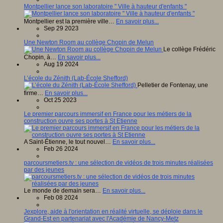
Montpellier lance son laboratoire " Ville à hauteur d'enfants "
Montpellier est la première ville…
En savoir plus...
Sep 29 2023
Une Newton Room au collège Chopin de Melun
Le collège Frédéric
Chopin, à…
En savoir plus...
Aug 19 2024
L’école du Zénith (Lab-École Shefford)
Pelletier de Fontenay, une
firme…
En savoir plus...
Oct 25 2023
Le premier parcours immersif en France pour les métiers de la
construction ouvre ses portes à St Etienne
A Saint-Étienne, le tout nouvel…
En savoir plus...
Feb 26 2024
parcoursmetiers.tv : une sélection de vidéos de trois minutes réalisées
par des jeunes
Le monde de demain sera…
En savoir plus...
Feb 08 2024
Jexplore, aide à l'orientation en réalité virtuelle, se déploie dans le
Grand-Est en partenariat avec l'Académie de Nancy-Metz