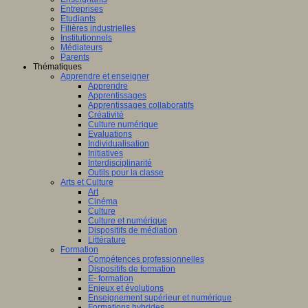
Entreprises
Etudiants
Filières industrielles
Institutionnels
Médiateurs
Parents
Thématiques
Apprendre et enseigner
Apprendre
Apprentissages
Apprentissages collaboratifs
Créativité
Culture numérique
Evaluations
Individualisation
Initiatives
Interdisciplinarité
Outils pour la classe
Arts et Culture
Art
Cinéma
Culture
Culture et numérique
Dispositifs de médiation
Littérature
Formation
Compétences professionnelles
Dispositifs de formation
E- formation
Enjeux et évolutions
Enseignement supérieur et numérique
Formations hybrides