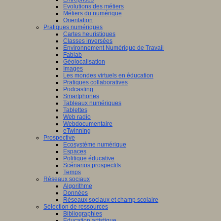
Evolutions des métiers
Métiers du numérique
Orientation
Pratiques numériques
Cartes heuristiques
Classes inversées
Environnement Numérique de Travail
Fablab
Géolocalisation
Images
Les mondes virtuels en éducation
Pratiques collaboratives
Podcasting
Smartphones
Tableaux numériques
Tablettes
Web radio
Webdocumentaire
eTwinning
Prospective
Ecosystème numérique
Espaces
Politique éducative
Scénarios prospectifs
Temps
Réseaux sociaux
Algorithme
Données
Réseaux sociaux et champ scolaire
Sélection de ressources
Bibliographies
Education artistique