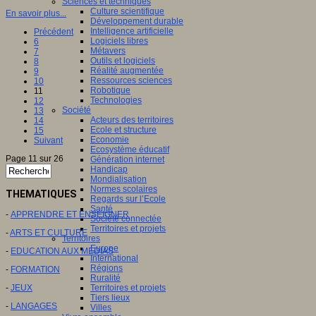
Sciences et techniques
Culture scientifique
En savoir plus...
Développement durable
Intelligence artificielle
Précédent
Logiciels libres
6
Métavers
7
Outils et logiciels
8
Réalité augmentée
9
Ressources sciences
10
Robotique
11
Technologies
12
Société
13
Acteurs des territoires
14
Ecole et structure
15
Economie
Suivant
Ecosystème éducatif
Page 11 sur 26
Génération internet
Handicap
Mondialisation
Normes scolaires
THEMATIQUES
Regards sur l’Ecole
Santé
-
APPRENDRE ET ENSEIGNER
Société connectée
Territoires et projets
-
ARTS ET CULTURE
Territoires
Europe
-
EDUCATION AUX MEDIAS
International
Régions
-
FORMATION
Ruralité
-
JEUX
Territoires et projets
Tiers lieux
-
LANGAGES
Villes