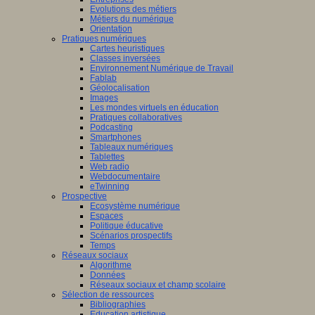
Evolutions des métiers
Métiers du numérique
Orientation
Pratiques numériques
Cartes heuristiques
Classes inversées
Environnement Numérique de Travail
Fablab
Géolocalisation
Images
Les mondes virtuels en éducation
Pratiques collaboratives
Podcasting
Smartphones
Tableaux numériques
Tablettes
Web radio
Webdocumentaire
eTwinning
Prospective
Ecosystème numérique
Espaces
Politique éducative
Scénarios prospectifs
Temps
Réseaux sociaux
Algorithme
Données
Réseaux sociaux et champ scolaire
Sélection de ressources
Bibliographies
Education artistique