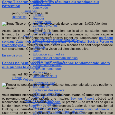
Jeux 4/12 ans
Serge Tisseron commente les résultats du sondage sur
Jeux sérieux
l'Attention
Jeux vidéo
Langages
jeudi, 08 septembre 2016
Ecriture
Interviews
Humour
Langue orale
Langues vivantes
Lecture
Accès facile et permanent à l’information, sollicitation constante, zapping
Programmation
tentant... Le numérique n’est pas sans conséquence sur notre capacité
Médias
d’attention. Des changements plutôt positifs, jugent les Français dans
un récent
Compétences informationnelles
sondage L’attention à l’heure du numérique (BVA, Digital Society Forum et
Culture des médias
Psychologies)...
Même si un tiers d’entre eux reconnaît se sentir dépendant de
Curation
son smartphone. Côté enfants, la vision est bien plus négative.
Droits
Education aux médias
En savoir plus...
Information et nouveaux médias
Identité numérique
Penser ne peut pas être une compétence fondamentale, alors
Internet responsable
que publier le devient
Littératie numérique
Publication
samedi, 03 septembre 2016
Réseaux sociaux
Débats
Métiers
Entrepreneuriat
Entreprises
Evolutions des métiers
Métiers du numérique
Vous méritez bien, après l’été atroce que nous avons dû subir
, entre burkini
Orientation
et pokémon, qu’on vous raconte une histoire.
Seymour Papert
, décédé tout
Pratiques numériques
récemment, aurait été, nous dit
Wikipédia
, le premier — ce n’est pas ce qu’il a
Cartes heuristiques
fait de mieux, vive
Logo
! — ou un des premiers à parler de « computationnal
Classes inversées
thinking » curieusement traduit en français par «
pensée computationnelle
».
Environnement Numérique de Travail
Sauf erreur de ma part, en effet, « to think » signifie davantage réfléchir que