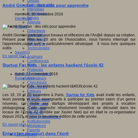
Débats
Faits marquants
André Giordan : des clés pour apprendre
Interviews
Reportages
mercredi, 30 novembre 2016
Brèves
Interviews
Agenda
Innover
Didactique
Dispositifs
André Giordan participe aux travaux et réflexions de l'An@é depuis sa création.
Pédagogie
Présent pour fêter les 20 ans de l'Association, nous l'avons interrogé sur
Recherche
l'apprendre, sujet qu'il a particulièrement développé. Il nous livre quelques
Technologies
outils.
Savoir(s)
En savoir plus...
Analyses
Conférences
Startup For Kids : les enfants hackent l'école 42
Outils
Pratiques
Acteurs de l'éducation
mardi, 22 novembre 2016
Animateurs
Reportages
Chercheurs
Collectivités
Editeurs
Les 18, 19 et 20 novembre à Paris,
Startup for Kids
avait invité les enfants,
EdTech
leurs parents et leurs enseignants à participer au premier salon d’un genre
Encadrement
nouveau, car dédié aux startups développant des projets à vocation
Enseignants
pédagogique. Cette approche résolument novatrice se déroulait dans les
Entreprises
locaux de l’École 42 (fondée par Xavier Niel) qui en était le co-organisateur
Etudiants
depuis 2015, et pour la deuxième édition de cette année.
Filières industrielles
Institutionnels
En savoir plus...
Médiateurs
Parents
Entrez (en douceur) dans l’écrit
Thématiques