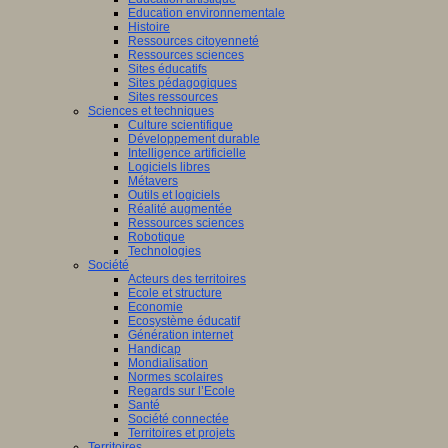
Education environnementale
Histoire
Ressources citoyenneté
Ressources sciences
Sites éducatifs
Sites pédagogiques
Sites ressources
Sciences et techniques
Culture scientifique
Développement durable
Intelligence artificielle
Logiciels libres
Métavers
Outils et logiciels
Réalité augmentée
Ressources sciences
Robotique
Technologies
Société
Acteurs des territoires
Ecole et structure
Economie
Ecosystème éducatif
Génération internet
Handicap
Mondialisation
Normes scolaires
Regards sur l’Ecole
Santé
Société connectée
Territoires et projets
Territoires