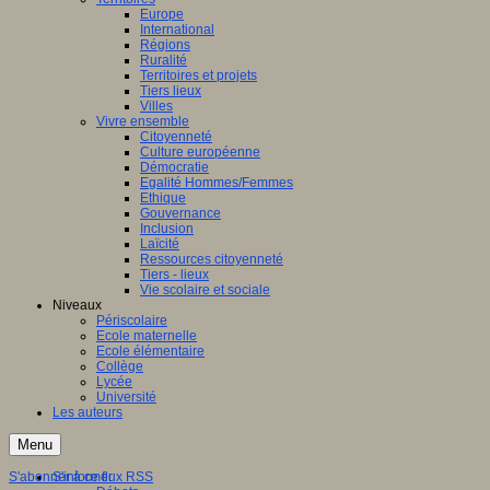
Europe
International
Régions
Ruralité
Territoires et projets
Tiers lieux
Villes
Vivre ensemble
Citoyenneté
Culture européenne
Démocratie
Egalité Hommes/Femmes
Ethique
Gouvernance
Inclusion
Laïcité
Ressources citoyenneté
Tiers - lieux
Vie scolaire et sociale
Niveaux
Périscolaire
Ecole maternelle
Ecole élémentaire
Collège
Lycée
Université
Les auteurs
Menu
S'abonner à ce flux RSS
S'informer