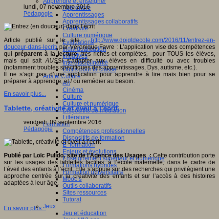
Apprendre et enseigner
lundi, 07 novembre 2016
Apprendre
Pédagogie
Apprentissages
Apprentissages collaboratifs
Créativité
Culture numérique
Article publié sur le site :
http://www.doigtdecole.com/2016/11/entrez-en-
Evaluations
douceur-dans-lecrit/
par Véronique Favre : L’application vise des compétences
Individualisation
qui
préparent à la lecture
, très riches et complètes, pour TOUS les élèves,
Initiatives
mais qui sait
AUSSI
s’adapter aux élèves en difficulté ou avec troubles
Interdisciplinarité
(notamment troubles spécifiques des apprentissages, Dys, autisme, etc.).
Outils pour la classe
Il ne s’agit pas d’une application pour apprendre à lire mais bien pour se
Arts et Culture
préparer à apprendre, et / ou remédier au besoin.
Art
Cinéma
En savoir plus...
Culture
Culture et numérique
Tablette, créativité et éveil à l’écrit
Dispositifs de médiation
Littérature
vendredi, 09 septembre 2016
Formation
Pédagogie
Compétences professionnelles
Dispositifs de formation
E- formation
Enjeux et évolutions
Publié par Loïc Pulido, site de l'Agence des Usages :
Cette contribution porte
Enseignement supérieur et numérique
sur les usages des tablettes tactiles, à l’école maternelle, dans le cadre de
Formations hybrides
l’éveil des enfants à l’écrit. Elle s’appuie sur des recherches qui privilégient une
Formation universitaire
approche centrée sur la créativité des enfants et sur l’accès à des histoires
Mooc’s
adaptées à leur âge.
Outils collaboratifs
Sites ressources
Tutorat
Jeux
En savoir plus...
Jeu et éducation