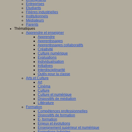
Entreprises
Etudiants
Filières industrielles
Institutionnels
Médiateurs
Parents
Thématiques
Apprendre et enseigner
Apprendre
Apprentissages
Apprentissages collaboratifs
Créativité
Culture numérique
Evaluations
Individualisation
Initiatives
Interdisciplinarité
Outils pour la classe
Arts et Culture
Art
Cinéma
Culture
Culture et numérique
Dispositifs de médiation
Littérature
Formation
Compétences professionnelles
Dispositifs de formation
E- formation
Enjeux et évolutions
Enseignement supérieur et numérique
Formations hybrides