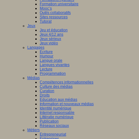
Formation universitaire
Mooc’s
Outils collaboratifs
Sites ressources
Tutorat
Jeux
Jeu et éducation
Jeux 4/12 ans
Jeux sérieux
Jeux vidéo
Langages
Ecriture
Humour
Langue orale
Langues vivantes
Lecture
Programmation
Médias
Compétences informationnelles
Culture des médias
Curation
Droits
Education aux médias
Information et nouveaux médias
Identité numérique
Internet responsable
Littératie numérique
Publication
Réseaux sociaux
Métiers
Entrepreneuriat
Entreprises