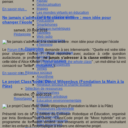
Fablab
penser.
Géolocalisation
Images
En savoir plus...
Les mondes virtuels en éducation
Pratiques collaboratives
Ne jamais s’adresser à la classe entière : mon idée pour
Podcasting
changer l’école
Smartphones
Tableaux numériques
samedi, 20 août 2016
Tablettes
Pédagogie
Web radio
Webdocumentaire
eTwinning
Prospective
Le
Forum Educatank 2016
demande à ses intervenants : “Quelle est votre idée
Ecosystème numérique
pour changer l’école ?”. Pour répondre avec audace à cette question
Espaces
audacieuse, je propose :
ne jamais s’adresser à la classe entière
(je tiens
Politique éducative
cette idée d’Alice Keeler : “
Never address the whole class
” ; un mot-dièse lui est
Scénarios prospectifs
consacré sur Twitter :
#nottalkWC
).
Temps
Réseaux sociaux
En savoir plus...
Algorithme
Données
Le projet Class’code. David Wilgenbus (Fondation la Main à la
Réseaux sociaux et champ scolaire
Pâte)
Sélection de ressources
Bibliographies
dimanche, 07 août 2016
Education artistique
Reportages
Education environnementale
Histoire
Ressources citoyenneté
Ressources sciences
Présenté lors de la 2e édition du Colloque Robotique et Éducation, organisé
Sites éducatifs
par Inria Bordeaux Sud-Ouest, Class'Code projet de "Mooc hybride" est un
Sites pédagogiques
programme de formation destiné aux enseignants et animateurs souhaitant
Sites ressources
initier les enfants à l'informatique à travers une démarche projet.