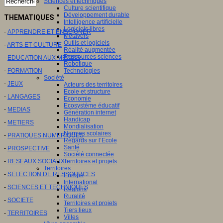
Sciences et techniques
Culture scientifique
Développement durable
THEMATIQUES
Intelligence artificielle
Logiciels libres
-
APPRENDRE ET ENSEIGNER
Métavers
Outils et logiciels
-
ARTS ET CULTURE
Réalité augmentée
Ressources sciences
-
EDUCATION AUX MEDIAS
Robotique
-
FORMATION
Technologies
Société
-
JEUX
Acteurs des territoires
Ecole et structure
-
LANGAGES
Economie
Ecosystème éducatif
-
MEDIAS
Génération internet
Handicap
-
METIERS
Mondialisation
Normes scolaires
-
PRATIQUES NUMERIQUES
Regards sur l’Ecole
Santé
-
PROSPECTIVE
Société connectée
-
RESEAUX SOCIAUX
Territoires et projets
Territoires
-
SELECTION DE RESSOURCES
Europe
International
-
SCIENCES ET TECHNIQUES
Régions
Ruralité
-
SOCIETE
Territoires et projets
Tiers lieux
-
TERRITOIRES
Villes