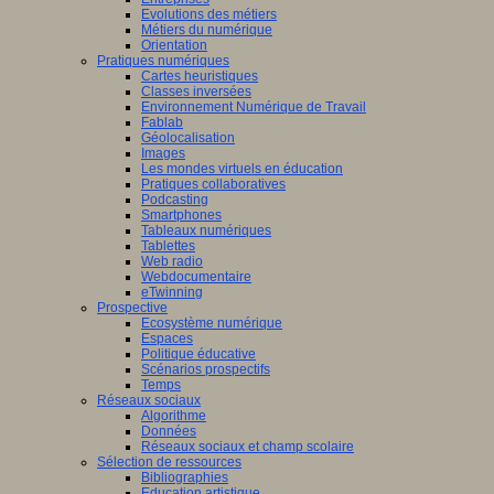
Evolutions des métiers
Métiers du numérique
Orientation
Pratiques numériques
Cartes heuristiques
Classes inversées
Environnement Numérique de Travail
Fablab
Géolocalisation
Images
Les mondes virtuels en éducation
Pratiques collaboratives
Podcasting
Smartphones
Tableaux numériques
Tablettes
Web radio
Webdocumentaire
eTwinning
Prospective
Ecosystème numérique
Espaces
Politique éducative
Scénarios prospectifs
Temps
Réseaux sociaux
Algorithme
Données
Réseaux sociaux et champ scolaire
Sélection de ressources
Bibliographies
Education artistique