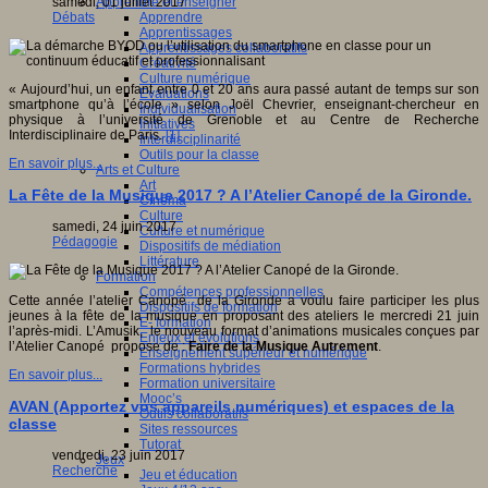
Apprendre et enseigner
samedi, 01 juillet 2017
Apprendre
Débats
Apprentissages
Apprentissages collaboratifs
Créativité
Culture numérique
« Aujourd’hui, un enfant entre 0 et 20 ans aura passé autant de temps sur son
Evaluations
smartphone qu’à l’école » selon Joël Chevrier, enseignant-chercheur en
Individualisation
physique à l’université de Grenoble et au Centre de Recherche
Initiatives
Interdisciplinaire de Paris.
[1]
Interdisciplinarité
Outils pour la classe
En savoir plus...
Arts et Culture
Art
La Fête de la Musique 2017 ? A l’Atelier Canopé de la Gironde.
Cinéma
Culture
samedi, 24 juin 2017
Culture et numérique
Pédagogie
Dispositifs de médiation
Littérature
Formation
Compétences professionnelles
Cette année l’atelier Canopé de la Gironde a voulu faire participer les plus
Dispositifs de formation
jeunes à la fête de la musique en proposant des ateliers le mercredi 21 juin
E- formation
l’après-midi. L’Amusik, le nouveau format d’animations musicales conçues par
Enjeux et évolutions
l’Atelier Canopé propose de :
Faire de la Musique Autrement
.
Enseignement supérieur et numérique
Formations hybrides
En savoir plus...
Formation universitaire
Mooc’s
AVAN (Apportez vos appareils numériques) et espaces de la
Outils collaboratifs
classe
Sites ressources
Tutorat
vendredi, 23 juin 2017
Jeux
Recherche
Jeu et éducation