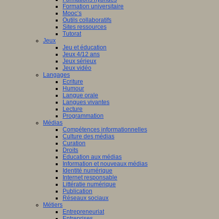
Formation universitaire
Mooc’s
Outils collaboratifs
Sites ressources
Tutorat
Jeux
Jeu et éducation
Jeux 4/12 ans
Jeux sérieux
Jeux vidéo
Langages
Ecriture
Humour
Langue orale
Langues vivantes
Lecture
Programmation
Médias
Compétences informationnelles
Culture des médias
Curation
Droits
Education aux médias
Information et nouveaux médias
Identité numérique
Internet responsable
Littératie numérique
Publication
Réseaux sociaux
Métiers
Entrepreneuriat
Entreprises