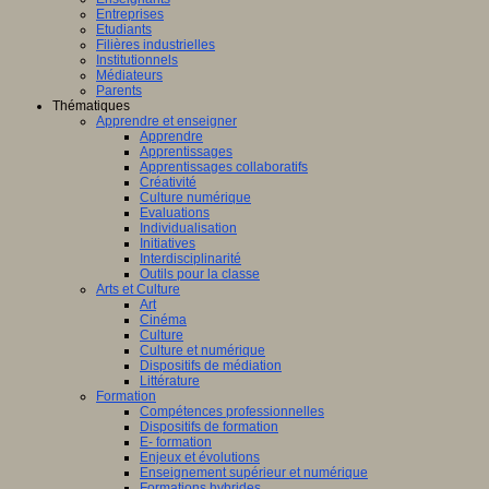
Entreprises
Etudiants
Filières industrielles
Institutionnels
Médiateurs
Parents
Thématiques
Apprendre et enseigner
Apprendre
Apprentissages
Apprentissages collaboratifs
Créativité
Culture numérique
Evaluations
Individualisation
Initiatives
Interdisciplinarité
Outils pour la classe
Arts et Culture
Art
Cinéma
Culture
Culture et numérique
Dispositifs de médiation
Littérature
Formation
Compétences professionnelles
Dispositifs de formation
E- formation
Enjeux et évolutions
Enseignement supérieur et numérique
Formations hybrides