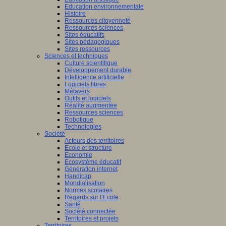
Education environnementale
Histoire
Ressources citoyenneté
Ressources sciences
Sites éducatifs
Sites pédagogiques
Sites ressources
Sciences et techniques
Culture scientifique
Développement durable
Intelligence artificielle
Logiciels libres
Métavers
Outils et logiciels
Réalité augmentée
Ressources sciences
Robotique
Technologies
Société
Acteurs des territoires
Ecole et structure
Economie
Ecosystème éducatif
Génération internet
Handicap
Mondialisation
Normes scolaires
Regards sur l’Ecole
Santé
Société connectée
Territoires et projets
Territoires