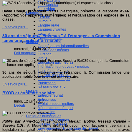
Jeux 4/12 ans
Jeux sérieux
Jeux vidéo
David Cohen, professeur d'arts plastiques, présente le dispositif AVAN
Langages
(Apportez vos appareils numériques) et l'organisation des espaces de sa
Ecriture
classe.
Humour
Langue orale
En savoir plus...
Langues vivantes
Lecture
30 ans de séjours " Erasmus " à l'étranger : la Commission
Programmation
lance une application mobile
Médias
Compétences informationnelles
mercredi, 14 juin 2017
Culture des médias
Fait marquant
Curation
Droits
Education aux médias
Information et nouveaux médias
Identité numérique
30 ans de séjours «Erasmus» à l'étranger: la Commission lance une
Internet responsable
application mobile pour fêter cet anniversaire.
Littératie numérique
Publication
En savoir plus...
Réseaux sociaux
Métiers
BYOD et contexte scolaire
Entrepreneuriat
Entreprises
lundi, 12 juin 2017
Evolutions des métiers
Débats
Métiers du numérique
Orientation
Pratiques numériques
Cartes heuristiques
Publié par Anne-Sophie Le Vincent, Myriam Botino, Réseau Canopé -
Classes inversées
Savoirs CDI :
A l'heure où le droit à la déconnexion fait son entrée dans la
Environnement Numérique de Travail
législation française pour les entreprises, le lien que nous entretenons avec