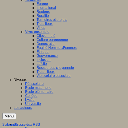
Europe
International
Régions
Ruralité
Territoires et projets
Tiers lieux
Villes
Vivre ensemble
Citoyenneté
Culture européenne
Démocratie
Egalité Hommes/Femmes
Ethique
Gouvernance
Inclusion
Laïcité
Ressources citoyenneté
Tiers - lieux
Vie scolaire et sociale
Niveaux
Périscolaire
Ecole maternelle
Ecole élémentaire
Collège
Lycée
Université
Les auteurs
Menu
S'abonner à ce flux RSS
S'informer