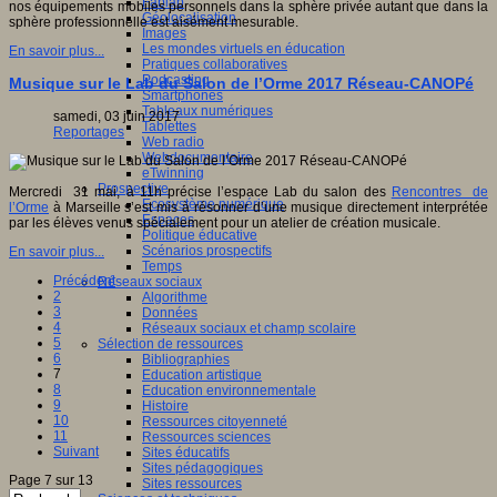
Fablab
nos équipements mobiles personnels dans la sphère privée autant que dans la
Géolocalisation
sphère professionnelle est aisément mesurable.
Images
Les mondes virtuels en éducation
En savoir plus...
Pratiques collaboratives
Podcasting
Musique sur le Lab du Salon de l’Orme 2017 Réseau-CANOPé
Smartphones
Tableaux numériques
samedi, 03 juin 2017
Tablettes
Reportages
Web radio
Webdocumentaire
eTwinning
Prospective
Mercredi 31 mai, à 11h précise l’espace Lab du salon des
Rencontres de
Ecosystème numérique
l’Orme
à Marseille s’est mis à résonner d’une musique directement interprétée
Espaces
par les élèves venus spécialement pour un atelier de création musicale.
Politique éducative
Scénarios prospectifs
En savoir plus...
Temps
Précédent
Réseaux sociaux
2
Algorithme
3
Données
4
Réseaux sociaux et champ scolaire
5
Sélection de ressources
6
Bibliographies
7
Education artistique
8
Education environnementale
9
Histoire
10
Ressources citoyenneté
11
Ressources sciences
Suivant
Sites éducatifs
Sites pédagogiques
Page 7 sur 13
Sites ressources