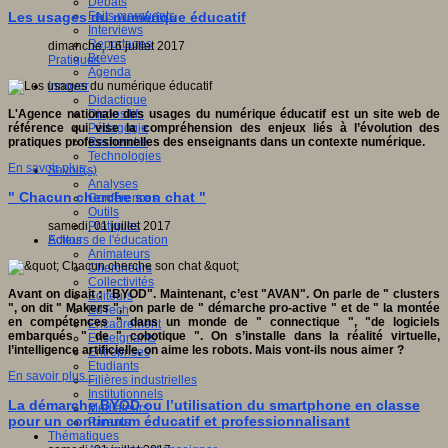
Débats
Faits marquants
Les usages du numérique éducatif
Interviews
Reportages
dimanche, 16 juillet 2017
Brèves
Pratiques
Agenda
Innover
Didactique
Dispositifs
L'Agence nationale des usages du numérique éducatif est un site web de
Pédagogie
référence qui vise la compréhension des enjeux liés à l’évolution des
Recherche
pratiques professionnelles des enseignants dans un contexte numérique.
Technologies
En savoir plus...
Savoir(s)
Analyses
" Chacun cherche son chat "
Conférences
Outils
Pratiques
samedi, 01 juillet 2017
Acteurs de l'éducation
Editos
Animateurs
Chercheurs
Collectivités
Avant on disait : "BYOD". Maintenant, c’est "AVAN". On parle de " clusters
Editeurs
", on dit " Makers ", on parle de " démarche pro-active " et de " la montée
EdTech
en compétences " dans un monde de " connectique ", "de logiciels
Encadrement
embarqués " de " cobotique ". On s’installe dans la réalité virtuelle,
Enseignants
l’intelligence artificielle, on aime les robots. Mais vont-ils nous aimer ?
Entreprises
Etudiants
En savoir plus...
Filières industrielles
Institutionnels
La démarche BYOD ou l’utilisation du smartphone en classe
Médiateurs
pour un continuum éducatif et professionnalisant
Parents
Thématiques