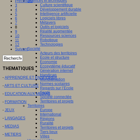
Sciences et techniques
Précédent
Culture scientifique
3
Développement durable
4
Intelligence artificielle
5
Logiciels libres
6
Métavers
7
Outils et logiciels
8
Réalité augmentée
9
Ressources sciences
10
Robotique
11
Technologies
12
Société
Suivant
Acteurs des territoires
Ecole et structure
Economie
Ecosystème éducatif
THEMATIQUES
Génération internet
Handicap
-
APPRENDRE ET ENSEIGNER
Mondialisation
Normes scolaires
-
ARTS ET CULTURE
Regards sur l’Ecole
Santé
-
EDUCATION AUX MEDIAS
Société connectée
Territoires et projets
-
FORMATION
Territoires
Europe
-
JEUX
International
-
LANGAGES
Régions
Ruralité
-
MEDIAS
Territoires et projets
Tiers lieux
-
METIERS
Villes