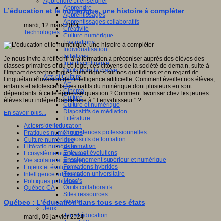
Apprendre et enseigner
Apprendre
L’éducation et le numérique, une histoire à compléter
Apprentissages
Apprentissages collaboratifs
mardi, 12 mars 2024
Créativité
Technologies
Culture numérique
Evaluations
Individualisation
Initiatives
Je nous invite à réfléchir à la formation à préconiser auprès des élèves des
Interdisciplinarité
classes primaires et du collège, ces citoyens de la société de demain, suite à
Outils pour la classe
l’impact des technologies numériques sur nos quotidiens et en regard de
Arts et Culture
l’inquiétante invasion de l’intelligence artificielle. Comment éveiller nos élèves,
Art
enfants et adolescents, ces natifs du numérique dont plusieurs en sont
Cinéma
dépendants, à cette épineuse question ? Comment favoriser chez les jeunes
Culture
élèves leur indépendance face à " l’envahisseur " ?
Culture et numérique
Dispositifs de médiation
En savoir plus...
Littérature
Formation
Acteurs de leducation
Compétences professionnelles
Pratiques numériques
Dispositifs de formation
Culture numérique
E- formation
Littératie numérique
Enjeux et évolutions
Ecosystème numérique
Enseignement supérieur et numérique
Vie scolaire et sociale
Formations hybrides
Enjeux et évolutions
Formation universitaire
Intelligence artificielle
Mooc’s
Politiques publiques
Outils collaboratifs
Québec CA
Sites ressources
Tutorat
Québec : L’éducation dans tous ses états
Jeux
Jeu et éducation
mardi, 09 janvier 2024