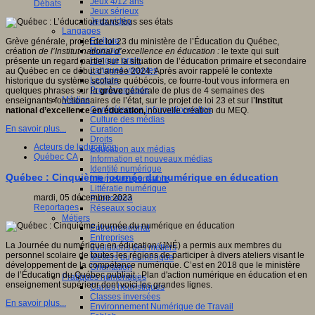
Jeux 4/12 ans
Débats
Jeux sérieux
Jeux vidéo
Langages
Ecriture
Grève générale, projet de loi 23 du ministère de l’Éducation du Québec,
Humour
création
de l
’Institut national d
’excellence en éducation :
le texte qui suit
Langue orale
présente un regard partiel sur la situation de l’éducation primaire et secondaire
Langues vivantes
au Québec en ce début d’année 2024. Après avoir rappelé le contexte
Lecture
historique du système scolaire québécois, ce fourre-tout vous informera en
Programmation
quelques phrases sur la
grève
générale de plus de 4 semaines des
Médias
enseignants fonctionnaires de l’état, sur le projet de loi 23 et sur l’
Institut
Compétences informationnelles
national d
’excellence en éducation,
nouvelle création du MEQ.
Culture des médias
En savoir plus...
Curation
Droits
Acteurs de leducation
Education aux médias
Québec CA
Information et nouveaux médias
Identité numérique
Québec : Cinquième journée du numérique en éducation
Internet responsable
Littératie numérique
mardi, 05 décembre 2023
Publication
Reportages
Réseaux sociaux
Métiers
Entrepreneuriat
Entreprises
La Journée du numérique en éducation (JNÉ) a permis aux membres du
Evolutions des métiers
personnel scolaire de toutes les régions de participer à divers ateliers visant le
Métiers du numérique
développement de la compétence numérique. C’est en 2018 que le ministère
Orientation
de l’Éducation du Québec publiait : Plan d'action numérique en éducation et en
Pratiques numériques
enseignement supérieur dont voici les grandes lignes.
Cartes heuristiques
Classes inversées
En savoir plus...
Environnement Numérique de Travail