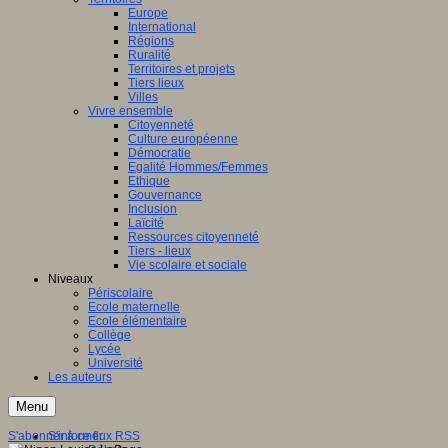
Europe
International
Régions
Ruralité
Territoires et projets
Tiers lieux
Villes
Vivre ensemble
Citoyenneté
Culture européenne
Démocratie
Egalité Hommes/Femmes
Ethique
Gouvernance
Inclusion
Laïcité
Ressources citoyenneté
Tiers - lieux
Vie scolaire et sociale
Niveaux
Périscolaire
Ecole maternelle
Ecole élémentaire
Collège
Lycée
Université
Les auteurs
Menu
S'abonner à ce flux RSS
S'informer