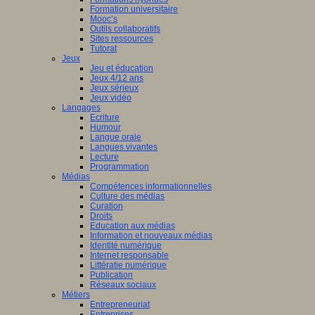
Formation universitaire
Mooc’s
Outils collaboratifs
Sites ressources
Tutorat
Jeux
Jeu et éducation
Jeux 4/12 ans
Jeux sérieux
Jeux vidéo
Langages
Ecriture
Humour
Langue orale
Langues vivantes
Lecture
Programmation
Médias
Compétences informationnelles
Culture des médias
Curation
Droits
Education aux médias
Information et nouveaux médias
Identité numérique
Internet responsable
Littératie numérique
Publication
Réseaux sociaux
Métiers
Entrepreneuriat
Entreprises