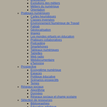
Evolutions des métiers
Métiers du numérique
Orientation
Pratiques numériques
Cartes heuristiques
Classes inversées
Environnement Numérique de Travail
Fablab
Géolocalisation
Images
Les mondes virtuels en éducation
Pratiques collaboratives
Podcasting
Smartphones
Tableaux numériques
Tablettes
Web radio
Webdocumentaire
eTwinning
Prospective
Ecosystème numérique
Espaces
Politique éducative
Scénarios prospectifs
Temps
Réseaux sociaux
Algorithme
Données
Réseaux sociaux et champ scolaire
Sélection de ressources
Bibliographies
Education artistique