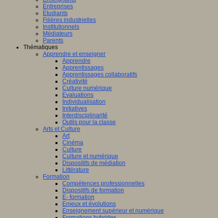
Entreprises
Etudiants
Filières industrielles
Institutionnels
Médiateurs
Parents
Thématiques
Apprendre et enseigner
Apprendre
Apprentissages
Apprentissages collaboratifs
Créativité
Culture numérique
Evaluations
Individualisation
Initiatives
Interdisciplinarité
Outils pour la classe
Arts et Culture
Art
Cinéma
Culture
Culture et numérique
Dispositifs de médiation
Littérature
Formation
Compétences professionnelles
Dispositifs de formation
E- formation
Enjeux et évolutions
Enseignement supérieur et numérique
Formations hybrides