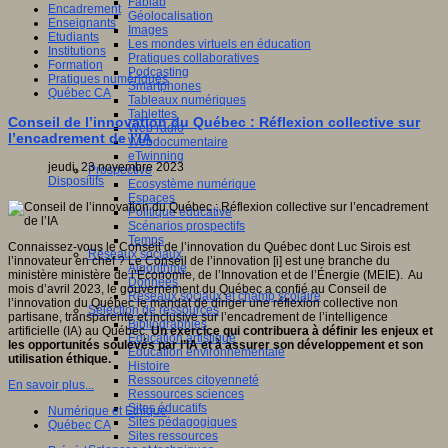
Fablab
Encadrement
Géolocalisation
Enseignants
Images
Etudiants
Les mondes virtuels en éducation
Institutions
Pratiques collaboratives
Formation
Podcasting
Pratiques numériques
Smartphones
Québec CA
Tableaux numériques
Tablettes
Conseil de l’innovation du Québec : Réflexion collective sur
Web radio
l’encadrement de l’IA
Webdocumentaire
eTwinning
jeudi, 23 novembre 2023
Prospective
Dispositifs
Ecosystème numérique
Espaces
Politique éducative
Scénarios prospectifs
Temps
Connaissez-vous le Conseil de l’innovation du Québec dont Luc Sirois est
Réseaux sociaux
l’innovateur en chef ? Le Conseil de l’innovation [i] est une branche du
Algorithme
ministère ministère de l’Économie, de l’Innovation et de l’Énergie (MEIE). Au
Données
mois d’avril 2023, le gouvernement du Québec a confié au Conseil de
Réseaux sociaux et champ scolaire
l’innovation du Québec le mandat de diriger une réflexion collective non
Sélection de ressources
partisane, transparente et inclusive sur l’encadrement de l’intelligence
Bibliographies
artificielle (IA) au Québec.
Un exercice qui contribuera à définir les enjeux et
Education artistique
les opportunités soulevés par l’IA et à assurer son développement et son
Education environnementale
utilisation éthique.
Histoire
Ressources citoyenneté
En savoir plus...
Ressources sciences
Sites éducatifs
Numérique et Ethique
Sites pédagogiques
Québec CA
Sites ressources