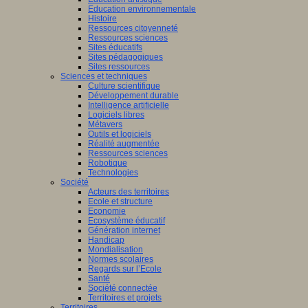
Education environnementale
Histoire
Ressources citoyenneté
Ressources sciences
Sites éducatifs
Sites pédagogiques
Sites ressources
Sciences et techniques
Culture scientifique
Développement durable
Intelligence artificielle
Logiciels libres
Métavers
Outils et logiciels
Réalité augmentée
Ressources sciences
Robotique
Technologies
Société
Acteurs des territoires
Ecole et structure
Economie
Ecosystème éducatif
Génération internet
Handicap
Mondialisation
Normes scolaires
Regards sur l’Ecole
Santé
Société connectée
Territoires et projets
Territoires