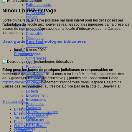
Débats
Faits marquants
Interviews
Ninon Louise LePage
Reportages
Brèves
Sortie d'une retraite hâtive poussée par mon intérêt pour les défis posés par
Agenda
l'adaptation de l'école aux nouvelles réalités sociales imposées par la présence
Innover
accrue du numérique. Correspondante locale d'Educavox pour le Canada
Didactique
francophone.
Dispositifs
Pédagogie
Deux guides en Technologies Éducatives
Recherche
Technologies
lundi, 18 mars 2024
Savoir(s)
Reportages
Analyses
Conférences
Outils
Pratiques
Edteq pose les bases de pratiques judicieuses et responsables en
Acteurs de l'éducation
numérique éducatif.
Jeudi le 14 mars a eu lieu à Montréal le lancement des
Animateurs
deux guides en technologie éducative [1] publiés par l’Association Edteq
Chercheurs
https://www.edteq.ca/
. L’événement s’est déroulé dans l’espace Desjardins
Collectivités
Caisse des Technologies, au très bel Édifice Bell de la côte du Beaver Hall.
Editeurs
EdTech
Encadrement
Enseignants
En savoir plus...
Entreprises
Etudiants
Enseignants
Filières industrielles
Enseigner et apprendre
Institutionnels
Technologies
Médiateurs
Pratiques numériques
Parents
Outils pour la classe
Thématiques
Québec CA