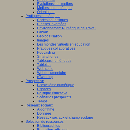
Evolutions des métiers
Métiers du numérique
Orientation
Pratiques numériques
Cartes heuristiques
Classes inversées
Environnement Numérique de Travail
Fablab
Géolocalisation
Images
Les mondes virtuels en éducation
Pratiques collaboratives
Podcasting
Smartphones
Tableaux numériques
Tablettes
Web radio
Webdocumentaire
eTwinning
Prospective
Ecosystème numérique
Espaces
Politique éducative
Scénarios prospectifs
Temps
Réseaux sociaux
Algorithme
Données
Réseaux sociaux et champ scolaire
Sélection de ressources
Bibliographies
Education artistique