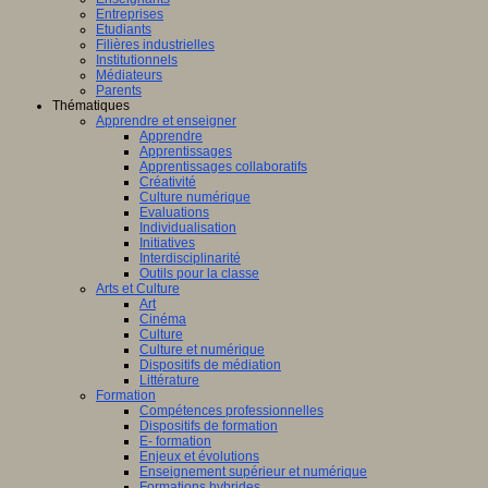
Entreprises
Etudiants
Filières industrielles
Institutionnels
Médiateurs
Parents
Thématiques
Apprendre et enseigner
Apprendre
Apprentissages
Apprentissages collaboratifs
Créativité
Culture numérique
Evaluations
Individualisation
Initiatives
Interdisciplinarité
Outils pour la classe
Arts et Culture
Art
Cinéma
Culture
Culture et numérique
Dispositifs de médiation
Littérature
Formation
Compétences professionnelles
Dispositifs de formation
E- formation
Enjeux et évolutions
Enseignement supérieur et numérique
Formations hybrides