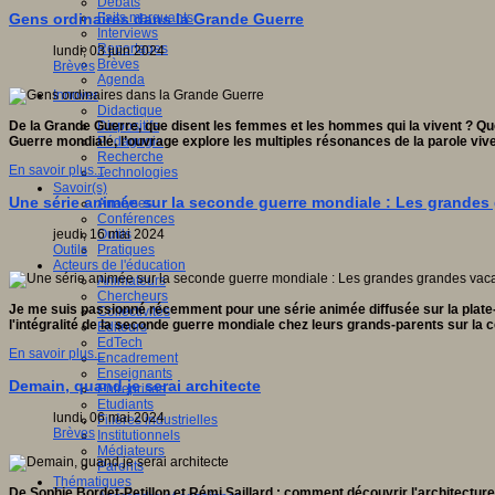
Débats
Faits marquants
Gens ordinaires dans la Grande Guerre
Interviews
Reportages
lundi, 03 juin 2024
Brèves
Brèves
Agenda
Innover
Didactique
Dispositifs
De la Grande Guerre, que disent les femmes et les hommes qui la vivent ? Que
Pédagogie
Guerre mondiale, l’ouvrage explore les multiples résonances de la parole vive
Recherche
En savoir plus...
Technologies
Savoir(s)
Une série animée sur la seconde guerre mondiale : Les grande
Analyses
Conférences
Outils
jeudi, 16 mai 2024
Pratiques
Outils
Acteurs de l'éducation
Animateurs
Chercheurs
Je me suis passionné récemment pour une série animée diffusée sur la plate-
Collectivités
l'intégralité de la seconde guerre mondiale chez leurs grands-parents sur la 
Editeurs
EdTech
En savoir plus...
Encadrement
Enseignants
Demain, quand je serai architecte
Entreprises
Etudiants
lundi, 06 mai 2024
Filières industrielles
Brèves
Institutionnels
Médiateurs
Parents
Thématiques
De Sophie Bordet-Petillon et Rémi Saillard : comment découvrir l'architecture 