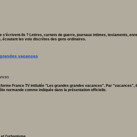
 s’écrivent-ils ? Lettres, carnets de guerre, journaux intimes, testaments, en
, écoutant les voix discrètes des gens ordinaires.
s grandes vacances
forme France TV intitulée "Les grandes grandes vacances". Par "vacances", il 
côte normande comme indiquée dans la présentation officielle.
et l'urbanisme...