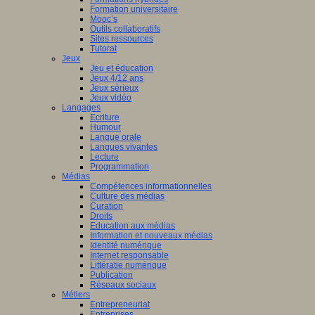
Formation universitaire
Mooc’s
Outils collaboratifs
Sites ressources
Tutorat
Jeux
Jeu et éducation
Jeux 4/12 ans
Jeux sérieux
Jeux vidéo
Langages
Ecriture
Humour
Langue orale
Langues vivantes
Lecture
Programmation
Médias
Compétences informationnelles
Culture des médias
Curation
Droits
Education aux médias
Information et nouveaux médias
Identité numérique
Internet responsable
Littératie numérique
Publication
Réseaux sociaux
Métiers
Entrepreneuriat
Entreprises