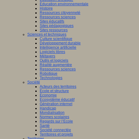
Education environnementale
Histoire
Ressources citoyenneté
Ressources sciences
Sites éducatifs
Sites pédagogiques
Sites ressources
Sciences et techniques
Culture scientifique
Développement durable
Intelligence artificielle
Logiciels libres
Métavers
Outils et logiciels
Réalité augmentée
Ressources sciences
Robotique
Technologies
Société
Acteurs des territoires
Ecole et structure
Economie
Ecosystème éducatif
Génération internet
Handicap
Mondialisation
Normes scolaires
Regards sur l’Ecole
Santé
Société connectée
Territoires et projets
Territoires