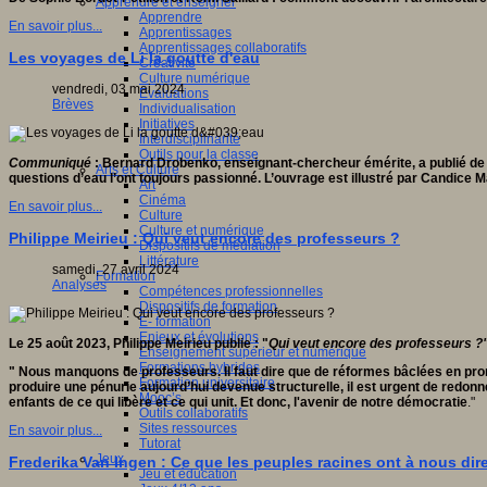
Apprendre et enseigner
Apprendre
En savoir plus...
Apprentissages
Apprentissages collaboratifs
Les voyages de Li la goutte d'eau
Créativité
Culture numérique
vendredi, 03 mai 2024
Evaluations
Brèves
Individualisation
Initiatives
Interdisciplinarité
Outils pour la classe
Communiqué
: Bernard Drobenko, enseignant-chercheur émérite, a publié de 
Arts et Culture
questions d’eau l’ont toujours passionné. L’ouvrage est illustré par Candice M
Art
Cinéma
En savoir plus...
Culture
Culture et numérique
Philippe Meirieu : Qui veut encore des professeurs ?
Dispositifs de médiation
Littérature
samedi, 27 avril 2024
Formation
Analyses
Compétences professionnelles
Dispositifs de formation
E- formation
Enjeux et évolutions
Le 25 août 2023, Philippe Meirieu publie : "
Qui veut encore des professeurs ?
Enseignement supérieur et numérique
Formations hybrides
" Nous manquons de professeurs. Il faut dire que de réformes bâclées en prom
Formation universitaire
produire une pénurie aujourd’hui devenue structurelle, il est urgent de redonne
Mooc’s
enfants de ce qui libère et ce qui unit. Et donc, l'avenir de notre démocratie
."
Outils collaboratifs
Sites ressources
En savoir plus...
Tutorat
Jeux
Frederika Van Ingen : Ce que les peuples racines ont à nous dir
Jeu et éducation