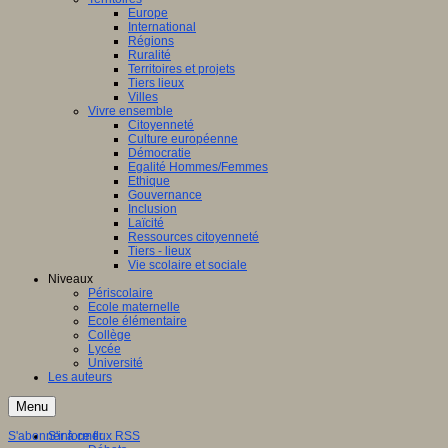
Europe
International
Régions
Ruralité
Territoires et projets
Tiers lieux
Villes
Vivre ensemble
Citoyenneté
Culture européenne
Démocratie
Egalité Hommes/Femmes
Ethique
Gouvernance
Inclusion
Laïcité
Ressources citoyenneté
Tiers - lieux
Vie scolaire et sociale
Niveaux
Périscolaire
Ecole maternelle
Ecole élémentaire
Collège
Lycée
Université
Les auteurs
Menu
S'abonner à ce flux RSS
S'informer