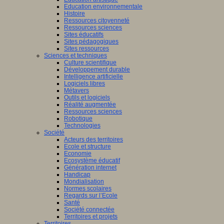
Education environnementale
Histoire
Ressources citoyenneté
Ressources sciences
Sites éducatifs
Sites pédagogiques
Sites ressources
Sciences et techniques
Culture scientifique
Développement durable
Intelligence artificielle
Logiciels libres
Métavers
Outils et logiciels
Réalité augmentée
Ressources sciences
Robotique
Technologies
Société
Acteurs des territoires
Ecole et structure
Economie
Ecosystème éducatif
Génération internet
Handicap
Mondialisation
Normes scolaires
Regards sur l’Ecole
Santé
Société connectée
Territoires et projets
Territoires