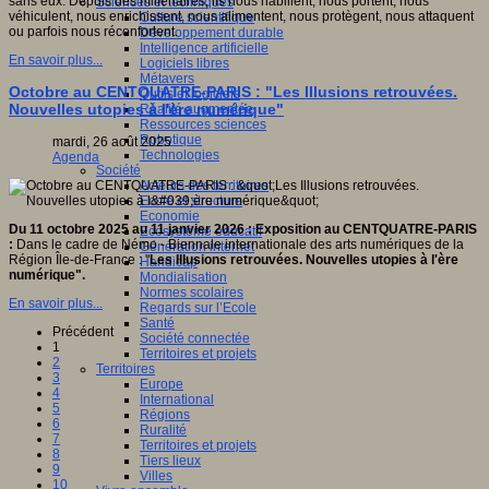
sans eux. Depuis des millénaires, ils nous habillent, nous portent, nous
Sciences et techniques
véhiculent, nous enrichissent, nous alimentent, nous protègent, nous attaquent
Culture scientifique
ou parfois nous réconfortent.
Développement durable
Intelligence artificielle
En savoir plus...
Logiciels libres
Métavers
Octobre au CENTQUATRE-PARIS : "Les Illusions retrouvées.
Outils et logiciels
Nouvelles utopies à l'ère numérique"
Réalité augmentée
Ressources sciences
Robotique
mardi, 26 août 2025
Technologies
Agenda
Société
Acteurs des territoires
Ecole et structure
Economie
Du 11 octobre 2025 au 11 janvier 2026
: Exposition au CENTQUATRE-PARIS
Ecosystème éducatif
:
Dans le cadre de Némo - Biennale internationale des arts numériques de la
Génération internet
Région Île-de-France : "
Les Illusions retrouvées. Nouvelles utopies à l'ère
Handicap
numérique".
Mondialisation
Normes scolaires
En savoir plus...
Regards sur l’Ecole
Santé
Précédent
Société connectée
1
Territoires et projets
2
Territoires
3
Europe
4
International
5
Régions
6
Ruralité
7
Territoires et projets
8
Tiers lieux
9
Villes
10