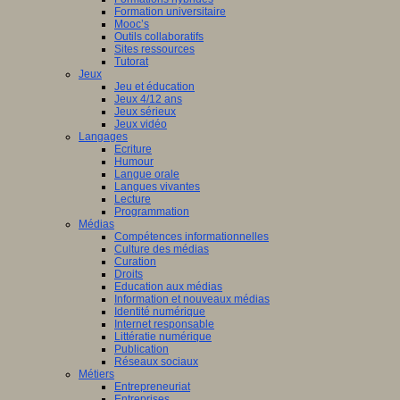
Formation universitaire
Mooc’s
Outils collaboratifs
Sites ressources
Tutorat
Jeux
Jeu et éducation
Jeux 4/12 ans
Jeux sérieux
Jeux vidéo
Langages
Ecriture
Humour
Langue orale
Langues vivantes
Lecture
Programmation
Médias
Compétences informationnelles
Culture des médias
Curation
Droits
Education aux médias
Information et nouveaux médias
Identité numérique
Internet responsable
Littératie numérique
Publication
Réseaux sociaux
Métiers
Entrepreneuriat
Entreprises