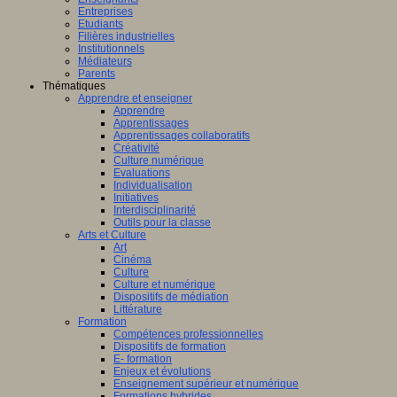
Entreprises
Etudiants
Filières industrielles
Institutionnels
Médiateurs
Parents
Thématiques
Apprendre et enseigner
Apprendre
Apprentissages
Apprentissages collaboratifs
Créativité
Culture numérique
Evaluations
Individualisation
Initiatives
Interdisciplinarité
Outils pour la classe
Arts et Culture
Art
Cinéma
Culture
Culture et numérique
Dispositifs de médiation
Littérature
Formation
Compétences professionnelles
Dispositifs de formation
E- formation
Enjeux et évolutions
Enseignement supérieur et numérique
Formations hybrides