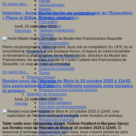
Fablab
En savoir plus...
Géolocalisation
Images
Interview : Annie Madet-Vache, co-commissaire de l’Exposition
Les mondes virtuels en éducation
« Pierre et Gilles, Mondes marins »
Pratiques collaboratives
Podcasting
Smartphones
lundi, 29 septembre 2025
Tableaux numériques
Interviews
Tablettes
Web radio
Webdocumentaire
Pierre est photographe, Gilles dessine, leurs arts se complètent. En 1976, ils se
eTwinning
rencontrent à l’ouverture d’une boutique Kenzo, et depuis ils créent ensemble
Prospective
et réinventent la photographie. Annie Madet-Vache, directrice du Musée des
Ecosystème numérique
Franciscaines, les a invités à visiter le Centre Culturel des Franciscaines de
Espaces
Deauville. Le coup de cœur est immédiat.
Politique éducative
Scénarios prospectifs
En savoir plus...
Temps
Réseaux sociaux
Rendez-vous de l’Histoire de Blois le 10 octobre 2025 à 11h45.
Algorithme
Une exploration de l’histoire millénaire partagée entre humains
Données
Réseaux sociaux et champ scolaire
et animaux
Sélection de ressources
Bibliographies
lundi, 22 septembre 2025
Education artistique
Agenda
Education environnementale
Histoire
Ressources citoyenneté
Ressources sciences
Table ronde avec Clémentine Girault, Violette Pouillard et Margaux Spruyt
Sites éducatifs
aux Rendez-vous de l’Histoire de Blois le 10 octobre 2025 à 11h45.
Si
Sites pédagogiques
beaucoup d’animaux peuvent vivre sans nous, nous n’avons jamais pu vivre
Sites ressources