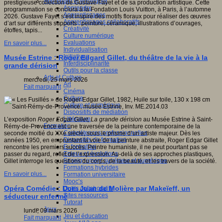
Apprendre et enseigner
prestigieuse collection de Gustave Fayet et de sa production artistique. Cette
Apprendre
programmation se conclura à la Fondation Louis Vuitton, à Paris, à l’automne
Apprentissages
2026. Gustave Fayet s’est inspiré des motifs floraux pour réaliser des œuvres
Apprentissages collaboratifs
d’art sur différents supports : peinture, céramique, illustrations d’ouvrages,
Créativité
étoffes, tapis...
Culture numérique
Evaluations
En savoir plus...
Individualisation
Initiatives
Musée Estrine : Roger Edgard Gillet, du théâtre de la vie à la
Interdisciplinarité
grande dérision
Outils pour la classe
Arts et Culture
mercredi, 25 mars 2026
Art
Fait marquant
Cinéma
Culture
Culture et numérique
Dispositifs de médiation
Littérature
L’exposition
Roger Edgar Gillet,
La grande dérision
au Musée Estrine à Saint-
Formation
Rémy-de-Provence est une traversée de la peinture contemporaine de la
Compétences professionnelles
seconde moitié du XXe siècle, sous le prisme d’un artiste majeur. Dès les
Dispositifs de formation
années 1950, en empruntant la voie de la peinture abstraite, Roger Edgar Gillet
E- formation
rencontre les premiers succès. Peintre humaniste, il ne peut pourtant pas se
Enjeux et évolutions
passer du regard, reflet de l’expression. Au-delà de ses approches plastiques,
Enseignement supérieur et numérique
Gillet interroge les questions du corps, de la beauté, et les travers de la société.
Formations hybrides
En savoir plus...
Formation universitaire
Mooc’s
Opéra Comédie : Dom Juan de Molière par Makeïeff, un
Outils collaboratifs
Sites ressources
séducteur enfermé
Tutorat
Jeux
lundi, 09 mars 2026
Jeu et éducation
Fait marquant