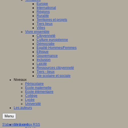
Europe
International
Régions
Ruralité
Territoires et projets
Tiers lieux
Villes
Vivre ensemble
Citoyenneté
Culture européenne
Démocratie
Egalité Hommes/Femmes
Ethique
Gouvernance
Inclusion
Laïcité
Ressources citoyenneté
Tiers - lieux
Vie scolaire et sociale
Niveaux
Périscolaire
Ecole maternelle
Ecole élémentaire
Collège
Lycée
Université
Les auteurs
Menu
S'abonner à ce flux RSS
S'informer