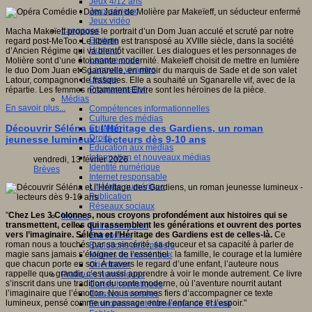
Jeux 4/12 ans
Jeux sérieux
Jeux vidéo
Langages
Macha Makeïeff propose le portrait d’un Dom Juan acculé et scruté par notre
Ecriture
regard post-MeToo. Le libertin est transposé au XVIIIe siècle, dans la société
Humour
d’Ancien Régime qui va bientôt vaciller. Les dialogues et les personnages de
Langue orale
Molière sont d’une étonnante modernité. Makeïeff choisit de mettre en lumière
Langues vivantes
le duo Dom Juan et Sganarelle, en miroir du marquis de Sade et de son valet
Lecture
Latour, compagnon de frasques. Elle a souhaité un Sganarelle vif, avec de la
Programmation
répartie. Les femmes notamment Elvire sont les héroïnes de la pièce.
Médias
En savoir plus...
Compétences informationnelles
Culture des médias
Découvrir Séléna et l’Héritage des Gardiens, un roman
Curation
Droits
jeunesse lumineux - lecteurs dès 9-10 ans
Education aux médias
Information et nouveaux médias
vendredi, 13 février 2026
Identité numérique
Brèves
Internet responsable
Littératie numérique
Publication
Réseaux sociaux
"
Chez Les 3 Colonnes, nous croyons profondément aux histoires qui se
Métiers
transmettent, celles qui rassemblent les générations et ouvrent des portes
Entrepreneuriat
vers l’imaginaire. Séléna et l’Héritage des Gardiens est de celles-là.
Ce
Entreprises
roman nous a touchés par sa sincérité, sa douceur et sa capacité à parler de
Evolutions des métiers
magie sans jamais s’éloigner de l’essentiel : la famille, le courage et la lumière
Métiers du numérique
que chacun porte en soi. À travers le regard d’une enfant, l’auteure nous
Orientation
rappelle que grandir, c’est aussi apprendre à voir le monde autrement. Ce livre
Pratiques numériques
s’inscrit dans une tradition du conte moderne, où l’aventure nourrit autant
Cartes heuristiques
l’imaginaire que l’émotion. Nous sommes fiers d’accompagner ce texte
Classes inversées
lumineux, pensé comme un passage entre l’enfance et l’espoir."
Environnement Numérique de Travail