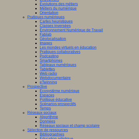
Evolutions des métiers
Métiers du numérique
Orientation
Pratiques numériques
Cartes heuristiques
Classes inversées
Environnement Numérique de Travail
Fablab
Géolocalisation
Images
Les mondes virtuels en éducation
Pratiques collaboratives
Podcasting
Smartphones
Tableaux numériques
Tablettes
Web radio
Webdocumentaire
eTwinning
Prospective
Ecosystème numérique
Espaces
Politique éducative
Scénarios prospectifs
Temps
Réseaux sociaux
Algorithme
Données
Réseaux sociaux et champ scolaire
Sélection de ressources
Bibliographies
Education artistique