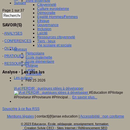
Vivre ensemble
Suivant
Citoyenneté
Culture européenne
Page 1 sur 37
Démocratie
Egalité Hommes/Femmes
Ethique
SAVOIR(S)
Gouvernance
Inclusion
Laïcité
-
ANALYSES
Ressources citoyenneté
-
CONFERENCES
Tiers - lieux
Vie scolaire et sociale
-
OUTILS
Niveaux
Périscolaire
-
PRATIQUES
Ecole maternelle
Ecole élémentaire
-
RESSOURCES
Collège
Lycée
Analyse - Les plus lus
Université
Les auteurs
Feb 25 2026
IA et PERDIR : quelques idées à développer
#Education #Pilotage
#Proviseur #Proviseure #Principal…
En savoir plus...
Souscrire à ce flux RSS
Mentions légales
| contact[@]anae.education |
Accessibilité : non conforme
© 2023 Educavox, Ecole, pédagogie, enseignement, formation
Creation Sylvie CECI - Sites Internet / Référencement SEO