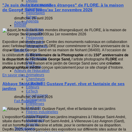
Débats
Faits marquants
"Je suis dans des mondes étranges" de FLORE, à la maison
Interviews
de George Sand jusqu'au 1er novembre 2026
Reportages
Brèves
dimanche, 26 avril 2026
Agenda
Agenda
Innover
Didactique
Dispositifs
Pédagogie
Recherche
Expostion présentée par le Centre des monuments nationaux en collaboration
Technologies
avec l'artiste photographe FLORE pour commémorer le 150e anniversaire de la
Savoir(s)
disparition de George Sand en sa maison de Nohant (36400). A l’occasion de
Analyses
e
la célébration du
Bicentenaire de la Photographie
et du
150
anniversaire de
Conférences
la disparition de l’écrivaine George Sand,
l’artiste photographe
FLORE
est
Outils
invitée à investir la maison et le jardin de George Sand avec une
création
Pratiques
photographique inédite
conçue spécialement pour ce site chargé d’histoire.
Acteurs de l'éducation
Animateurs
En savoir plus...
Chercheurs
Collectivités
Abbaye Saint-André : Gustave Fayet, rêve et fantaisie de ses
Editeurs
jardins
EdTech
Encadrement
dimanche, 26 avril 2026
Enseignants
Fait marquant
Entreprises
Etudiants
Filières industrielles
Institutionnels
L’exposition Gustave Fayet et ses jardins imaginaires à l’Abbaye Saint-André,
Médiateurs
située dans l’enceinte du Fort Saint-André, à Villeneuve-Lez-Avignon (Gard),
Parents
est un hommage au mécène et artiste, pour le centenaire de sa disparition.
Thématiques
Depuis 2025, sont organisées des expositions sur différents sites autour de la