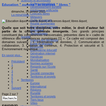
Sciences et techniques
Culture scientifique
Education " ouverte " et licences " libres "
Développement durable
Intelligence artificielle
dimanche, 10 janvier 2021
Logiciels libres
La minut’éduc
Métavers
Outils et logiciels
Réalité augmentée
Ressources sciences
Quelle que soit votre discipline, votre métier, le droit d’auteur fait
Robotique
partie de la culture générale émergente.
Ses grands principes
Technologies
constituent des compétences transversales, présentes dans le « cadre de
Société
référence des compétences numériques [1] ». Ce cadre est composé des
Acteurs des territoires
domaines suivants : 1. Informations et données, 2. Communication et
Ecole et structure
collaboration, 3. Création de contenus, 4. Protection et sécurité et 5.
Economie
Environnement numérique.
Ecosystème éducatif
Génération internet
En savoir plus...
Handicap
Mondialisation
Précédent
Normes scolaires
1
Regards sur l’Ecole
2
Santé
3
Société connectée
4
Territoires et projets
5
Territoires
6
Europe
7
International
Suivant
Régions
Ruralité
Page 2 sur 7
Territoires et projets
Tiers lieux
Villes
SAVOIR(S)