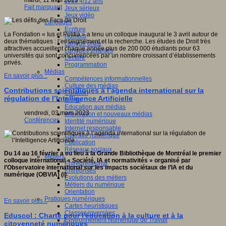
mardi, 11 avril 2023
Jeux 4/12 ans
Fait marquant
Jeux sérieux
Jeux vidéo
Langages
Ecriture
La Fondation « Ius et Politia » a tenu un colloque inaugural le 3 avril autour de
Humour
deux thématiques : l’enseignement et la recherche. Les études de Droit très
Langue orale
attractives accueillent chaque année plus de 200 000 étudiants pour 63
Langues vivantes
universités qui sont concurrencées par un nombre croissant d’établissements
Lecture
privés.
Programmation
Médias
En savoir plus...
Compétences informationnelles
Culture des médias
Contributions scientifiques à l’agenda international sur la
Curation
régulation de l’Intelligence Artificielle
Droits
Education aux médias
vendredi, 03 mars 2023
Information et nouveaux médias
Conférences
Identité numérique
Internet responsable
Littératie numérique
Publication
Réseaux sociaux
Du 14 au 16 février a eu lieu à la Grande Bibliothèque de Montréal le premier
Métiers
colloque international « Société, IA et normativités » organisé par
Entrepreneuriat
l’Observatoire international sur les impacts sociétaux de l’IA et du
Entreprises
numérique (OBVIA) (i)
Evolutions des métiers
Métiers du numérique
Orientation
Pratiques numériques
En savoir plus...
Cartes heuristiques
Classes inversées
Eduscol : Charte pour l'éducation à la culture et à la
Environnement Numérique de Travail
citoyenneté numériques