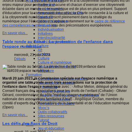
Apprendre et enseigner
Source Eduscol *: L’éducation à la culture et à la citoyenneté numériques est un
Apprendre
enjeu majeur pour permettre à chacune et chacun d’exercer une citoyenneté
Apprentissages
éclairée dans un monde où le numérique est de plus en plus présent. Support
Apprentissages collaboratifs
d'éducation pour la communauté éducative, la Charte consacrée à la culture et
Créativité
à la citoyenneté numériques s’inscrit pleinement dans la stratégie du
Culture numérique
numérique pour l’éducation et s’appuie notamment sur le
cadre de référence
Evaluations
des compétences numériques
issu des préconisations européennes.
Individualisation
En savoir plus...
Initiatives
Interdisciplinarité
Table ronde au Sénat : La protection de l'enfance dans
Outils pour la classe
Arts et Culture
l'espace numérique
Art
Cinéma
mercredi, 21 juin 2023
Culture
Débats
Culture et numérique
Dispositifs de médiation
Littérature
Formation
Mardi 20 juin 2023, la commission spéciale sur l'espace numérique a
Compétences professionnelles
organisé une table ronde avec trois associations sur la protection de
Dispositifs de formation
l'enfance dans l'espace numérique
avec : - Arthur Melon, délégué général du
E- formation
Conseil français des associations pour les droits de l’enfant (Cofrade) - Olivier
Enjeux et évolutions
Gérard, coordonnateur du pôle "médias-usages numériques" de l’Union
Enseignement supérieur et numérique
nationale des associations familiales (Unaf) - Angélique Gozlan, membre du
Formations hybrides
comité d’experts de l’Observatoire de la parentalité et de l’éducation numérique
Formation universitaire
(Open)
Mooc’s
Outils collaboratifs
En savoir plus...
Sites ressources
Tutorat
Les défis des Facs de Droit
Jeux
Jeu et éducation