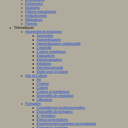
Entreprises
Etudiants
Filières industrielles
Institutionnels
Médiateurs
Parents
Thématiques
Apprendre et enseigner
Apprendre
Apprentissages
Apprentissages collaboratifs
Créativité
Culture numérique
Evaluations
Individualisation
Initiatives
Interdisciplinarité
Outils pour la classe
Arts et Culture
Art
Cinéma
Culture
Culture et numérique
Dispositifs de médiation
Littérature
Formation
Compétences professionnelles
Dispositifs de formation
E- formation
Enjeux et évolutions
Enseignement supérieur et numérique
Formations hybrides