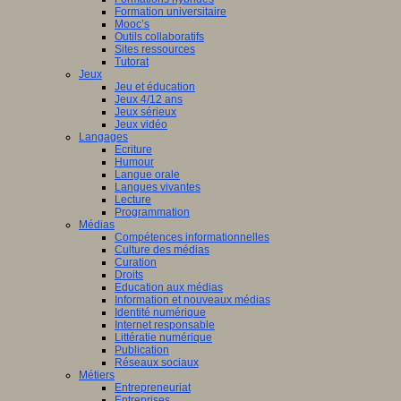
Formation universitaire
Mooc’s
Outils collaboratifs
Sites ressources
Tutorat
Jeux
Jeu et éducation
Jeux 4/12 ans
Jeux sérieux
Jeux vidéo
Langages
Ecriture
Humour
Langue orale
Langues vivantes
Lecture
Programmation
Médias
Compétences informationnelles
Culture des médias
Curation
Droits
Education aux médias
Information et nouveaux médias
Identité numérique
Internet responsable
Littératie numérique
Publication
Réseaux sociaux
Métiers
Entrepreneuriat
Entreprises