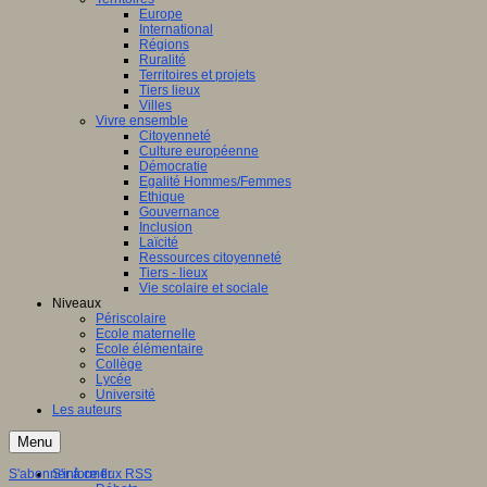
Europe
International
Régions
Ruralité
Territoires et projets
Tiers lieux
Villes
Vivre ensemble
Citoyenneté
Culture européenne
Démocratie
Egalité Hommes/Femmes
Ethique
Gouvernance
Inclusion
Laïcité
Ressources citoyenneté
Tiers - lieux
Vie scolaire et sociale
Niveaux
Périscolaire
Ecole maternelle
Ecole élémentaire
Collège
Lycée
Université
Les auteurs
Menu
S'abonner à ce flux RSS
S'informer