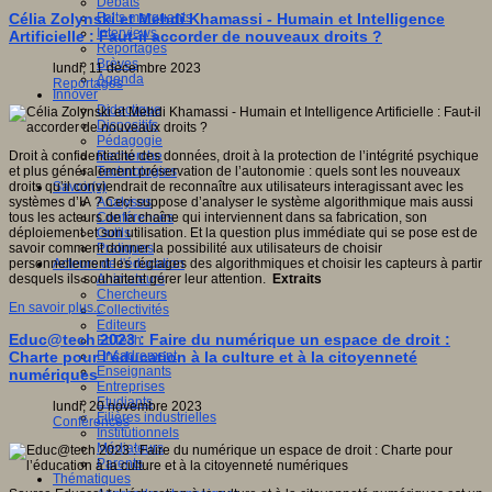
Débats
Faits marquants
Célia Zolynski et Mehdi Khamassi - Humain et Intelligence
Interviews
Artificielle : Faut-il accorder de nouveaux droits ?
Reportages
Brèves
lundi, 11 décembre 2023
Agenda
Reportages
Innover
Didactique
Dispositifs
Pédagogie
Recherche
Droit à confidentialité des données, droit à la protection de l’intégrité psychique
Technologies
et plus généralement préservation de l’autonomie : quels sont les nouveaux
Savoir(s)
droits qu’il conviendrait de reconnaître aux utilisateurs interagissant avec les
Analyses
systèmes d’IA ? Ceci suppose d’analyser le système algorithmique mais aussi
Conférences
tous les acteurs de la chaîne qui interviennent dans sa fabrication, son
Outils
déploiement et son utilisation. Et la question plus immédiate qui se pose est de
Pratiques
savoir comment donner la possibilité aux utilisateurs de choisir
Acteurs de l'éducation
personnellement les réglages des algorithmiques et choisir les capteurs à partir
Animateurs
desquels ils souhaitent gérer leur attention.
Extraits
Chercheurs
En savoir plus...
Collectivités
Editeurs
Educ@tech 2023 : Faire du numérique un espace de droit :
EdTech
Encadrement
Charte pour l’éducation à la culture et à la citoyenneté
Enseignants
numériques
Entreprises
Etudiants
lundi, 20 novembre 2023
Filières industrielles
Conférences
Institutionnels
Médiateurs
Parents
Thématiques