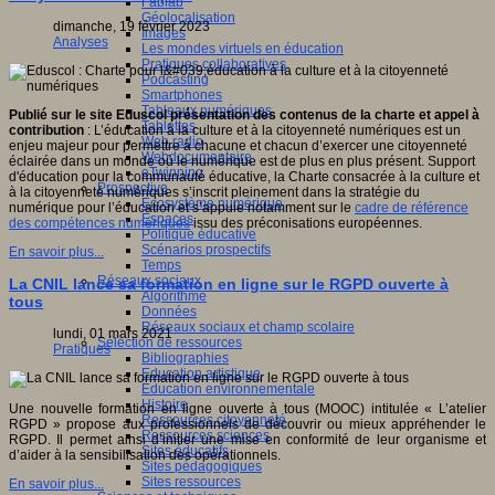
Fablab
Géolocalisation
dimanche, 19 février 2023
Images
Analyses
Les mondes virtuels en éducation
Pratiques collaboratives
Podcasting
Smartphones
Tableaux numériques
Publié sur le site Eduscol présentation des contenus de la charte et appel à
Tablettes
contribution
: L’éducation à la culture et à la citoyenneté numériques est un
Web radio
enjeu majeur pour permettre à chacune et chacun d’exercer une citoyenneté
Webdocumentaire
éclairée dans un monde où le numérique est de plus en plus présent. Support
eTwinning
d'éducation pour la communauté éducative, la Charte consacrée à la culture et
Prospective
à la citoyenneté numériques s’inscrit pleinement dans la stratégie du
Ecosystème numérique
numérique pour l’éducation et s’appuie notamment sur le
cadre de référence
Espaces
des compétences numériques
issu des préconisations européennes.
Politique éducative
Scénarios prospectifs
En savoir plus...
Temps
Réseaux sociaux
La CNIL lance sa formation en ligne sur le RGPD ouverte à
Algorithme
tous
Données
Réseaux sociaux et champ scolaire
lundi, 01 mars 2021
Sélection de ressources
Pratiques
Bibliographies
Education artistique
Education environnementale
Histoire
Une nouvelle formation en ligne ouverte à tous (MOOC) intitulée « L’atelier
Ressources citoyenneté
RGPD » propose aux professionnels de découvrir ou mieux appréhender le
Ressources sciences
RGPD. Il permet ainsi d’initier une mise en conformité de leur organisme et
Sites éducatifs
d’aider à la sensibilisation des opérationnels.
Sites pédagogiques
Sites ressources
En savoir plus...