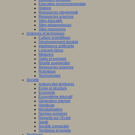
Education environnementale
Histoire
Ressources citoyenneté
Ressources sciences
Sites éducatifs
Sites pédagogiques
Sites ressources
Sciences et techniques
Culture scientifique
Développement durable
Intelligence artificielle
Logiciels libres
Métavers
Outils et logiciels
Réalité augmentée
Ressources sciences
Robotique
Technologies
Société
Acteurs des territoires
Ecole et structure
Economie
Ecosystème éducatif
Génération internet
Handicap
Mondialisation
Normes scolaires
Regards sur l’Ecole
Santé
Société connectée
Territoires et projets
Territoires