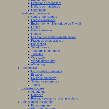
Evolutions des métiers
Métiers du numérique
Orientation
Pratiques numériques
Cartes heuristiques
Classes inversées
Environnement Numérique de Travail
Fablab
Géolocalisation
Images
Les mondes virtuels en éducation
Pratiques collaboratives
Podcasting
Smartphones
Tableaux numériques
Tablettes
Web radio
Webdocumentaire
eTwinning
Prospective
Ecosystème numérique
Espaces
Politique éducative
Scénarios prospectifs
Temps
Réseaux sociaux
Algorithme
Données
Réseaux sociaux et champ scolaire
Sélection de ressources
Bibliographies
Education artistique