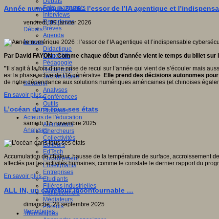
Débats
Faits marquants
Année numérique 2026 : l’essor de l’IA agentique et l’indispens
Interviews
Reportages
vendredi, 09 janvier 2026
Brèves
Débats
Agenda
Innover
Didactique
Dispositifs
Par David FAYON : Comme chaque début d’année vient le temps du billet sur 
Pédagogie
"
Il s’agit à la fois d’une prise de recul sur l’année qui vient de s’écouler mais a
Recherche
est la phase active de l’IA générative.
Elle prend des décisions autonomes pour 
Technologies
de notre dépendance aux solutions numériques américaines (et chinoises égale
Savoir(s)
Analyses
En savoir plus...
Conférences
Outils
L’océan dans tous ses états
Pratiques
Acteurs de l'éducation
samedi, 15 novembre 2025
Animateurs
Analyses
Chercheurs
Collectivités
Editeurs
EdTech
Accumulation de chaleur, hausse de la température de surface, accroissement de l
Encadrement
affectés par les activités humaines, comme le constate le dernier rapport du p
Enseignants
Entreprises
En savoir plus...
Etudiants
Filières industrielles
ALL IN, un carrefour incontournable …
Institutionnels
Médiateurs
dimanche, 28 septembre 2025
Parents
Reportages
Thématiques