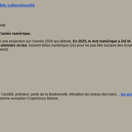
able cybersécurité
l’année numérique.
ussi une projection sur l’année 2026 qui débute.
En 2025, le mot numérique a été IA
atteindre un but
. Suivent détox numérique (2e) pour ne pas être esclave des écra
ment).
’acidité, pollution, perte de la biodiversité, élévation du niveau des mers…
les oc
rogramme européen Copernicus Marine.