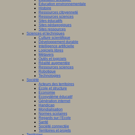
Education environnementale
Histoire
Ressources citoyenneté
Ressources sciences
Sites éducatifs
Sites pédagogiques
Sites ressources
Sciences et techniques
Culture scientifique
Développement durable
Intelligence artificielle
Logiciels libres
Métavers
Outils et logiciels
Réalité augmentée
Ressources sciences
Robotique
Technologies
Société
Acteurs des territoires
Ecole et structure
Economie
Ecosystème éducatif
Génération internet
Handicap
Mondialisation
Normes scolaires
Regards sur l’Ecole
Santé
Société connectée
Territoires et projets
Territoires