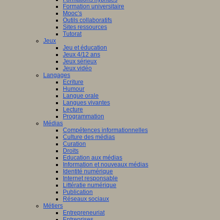
nciers
Formation universitaire
Mooc’s
ué
Outils collaboratifs
Sites ressources
Tutorat
mmation
Jeux
Jeu et éducation
ne
Jeux 4/12 ans
Jeux sérieux
Jeux vidéo
Langages
Ecriture
isme
Humour
Langue orale
st
è
me
Langues vivantes
ation
Lecture
en
Programmation
Médias
Compétences informationnelles
ship
Culture des médias
Curation
Droits
Education aux médias
a
Information et nouveaux médias
Identité numérique
Internet responsable
Littératie numérique
le.
Publication
Réseaux sociaux
Métiers
Entrepreneuriat
Entreprises