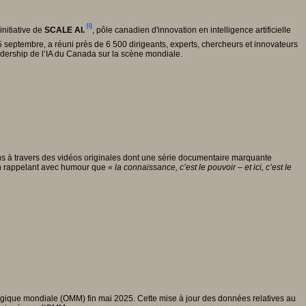
[i]
initiative de
SCALE AI.
, pôle canadien d'innovation en intelligence artificielle
25 septembre, a réuni près de 6 500 dirigeants, experts, chercheurs et innovateurs
adership de l’IA du Canada sur la scène mondiale.
ions à travers des vidéos originales dont une série documentaire marquante
e, en rappelant avec humour que
« la connaissance, c
’est le pouvoir – et ici, c
’est le
logique mondiale (OMM) fin mai 2025. Cette mise à jour des données relatives au