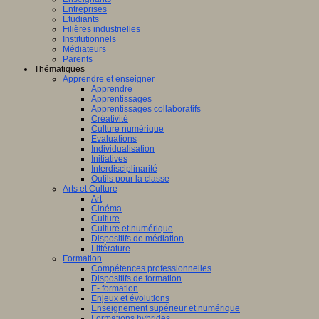
ligence
Entreprises
lle.
Etudiants
on
Filières industrielles
Institutionnels
Médiateurs
Parents
Thématiques
Apprendre et enseigner
al
Apprendre
Apprentissages
Apprentissages collaboratifs
Créativité
Culture numérique
bre,
Evaluations
Individualisation
Initiatives
Interdisciplinarité
Outils pour la classe
Arts et Culture
Art
nts,
Cinéma
,
Culture
eurs
Culture et numérique
Dispositifs de médiation
teurs
Littérature
Formation
Compétences professionnelles
Dispositifs de formation
E- formation
Enjeux et évolutions
Enseignement supérieur et numérique
Formations hybrides