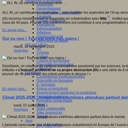
Apprendre et enseigner
Apprendre
Apprentissages
Apprentissages collaboratifs
ALL IN, un carrefour incontournable …pour explorer les avancées de l’IA au servi
Créativité
[ii]
(IA) reconnu mondialement et organisée en collaboration avec
Mila
, Institut qu
Culture numérique
issus de 40 pays. Plus de 200 conférenciers ont contribué à une programmation q
Evaluations
Individualisation
En savoir plus...
Initiatives
Interdisciplinarité
Oui ou non ! Tout est entre nos mains !
Outils pour la classe
Arts et Culture
mardi, 16 septembre 2025
Art
Analyses
Cinéma
Culture
Culture et numérique
Dispositifs de médiation
DomiGeek, un créateur de contenu francophone passionné par les sciences, la techn
Littérature
intitulée
« L
’humain, architecte de sa propre destruction (IA)
»
une série de 8 vi
Formation
pouvoir de ne pas laisser les robots prendre le dessus !
»
Compétences professionnelles
Dispositifs de formation
E- formation
Enjeux et évolutions
En savoir plus...
Enseignement supérieur et numérique
Formations hybrides
Climat 2025-2029 : températures extrêmes attendues partout da
Formation universitaire
Mooc’s
lundi, 07 juillet 2025
Outils collaboratifs
Analyses
Sites ressources
Tutorat
Jeux
Jeu et éducation
L’épisode caniculaire que nous connaissons actuellement en Europe de l’ouest vi