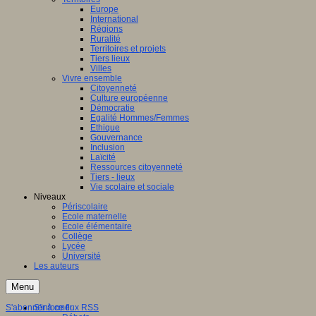
Europe
International
Régions
Ruralité
Territoires et projets
Tiers lieux
Villes
Vivre ensemble
Citoyenneté
Culture européenne
Démocratie
Egalité Hommes/Femmes
Ethique
Gouvernance
Inclusion
Laïcité
Ressources citoyenneté
Tiers - lieux
Vie scolaire et sociale
Niveaux
Périscolaire
Ecole maternelle
Ecole élémentaire
Collège
Lycée
Université
Les auteurs
Menu
S'abonner à ce flux RSS
S'informer