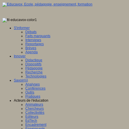
ence
tionale,
S'informer
Débats
ve
Faits marquants
Interviews
E
Reportages
Brèves
Agenda
Innover
Didactique
en
Dispositifs
ation
Pédagogie
Recherche
gence
Technologies
lle
Savoir(s)
Analyses
u
Conférences
lement
Outils
Pratiques
sée
Acteurs de l'éducation
Animateurs
ration
Chercheurs
Collectivités
Editeurs
EdTech
Encadrement
ois
Enseignants