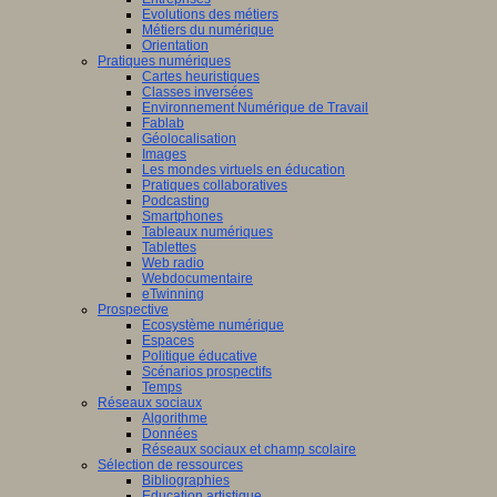
Evolutions des métiers
Métiers du numérique
Orientation
Pratiques numériques
Cartes heuristiques
/www.scaleai.ca/fr/
Classes inversées
Environnement Numérique de Travail
Fablab
Géolocalisation
Images
Les mondes virtuels en éducation
Pratiques collaboratives
Podcasting
Smartphones
/mila.quebec/fr
Tableaux numériques
Tablettes
Web radio
Webdocumentaire
eTwinning
Prospective
Ecosystème numérique
Espaces
Politique éducative
Scénarios prospectifs
Temps
Réseaux sociaux
Algorithme
Données
Réseaux sociaux et champ scolaire
Sélection de ressources
Bibliographies
Education artistique