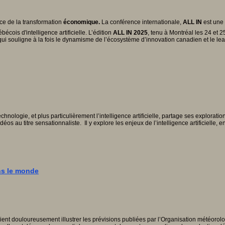
ce de la transformation
économique.
La conférence internationale,
ALL IN
est une 
ébécois d'intelligence artificielle. L’édition
ALL IN 2025
, tenu à Montréal les 24 et 
ui souligne à la fois le dynamisme de l’écosystème d’innovation canadien et le le
ologie, et plus particulièrement l’intelligence artificielle, partage ses explorat
déos au titre sensationnaliste. Il y explore les enjeux de l’intelligence artificiell
ns le monde
ent douloureusement illustrer les prévisions publiées par l’Organisation météoro