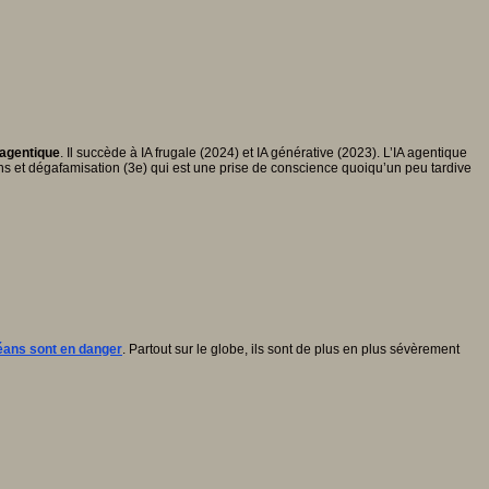
 agentique
. Il succède à IA frugale (2024) et IA générative (2023). L’IA agentique
ns et dégafamisation (3e) qui est une prise de conscience quoiqu’un peu tardive
éans sont en danger
. Partout sur le globe, ils sont de plus en plus sévèrement