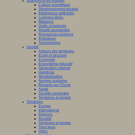
Sciences et techniques
Culture scientifique
Développement durable
Intelligence artificielle
Logiciels libres
Métavers
Outils et logiciels
Réalité augmentée
Ressources sciences
Robotique
Technologies
Société
Acteurs des territoires
Ecole et structure
Economie
Ecosystème éducatif
Génération internet
Handicap
Mondialisation
Normes scolaires
Regards sur l’Ecole
Santé
Société connectée
Territoires et projets
Territoires
Europe
International
Régions
Ruralité
Territoires et projets
Tiers lieux
Villes