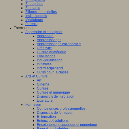
Entreprises
Etudiants
Filières industrielles
Institutionnels
Médiateurs
Parents
Thématiques
Apprendre et enseigner
Apprendre
Apprentissages
Apprentissages collaboratifs
Créativité
Culture numérique
Evaluations
Individualisation
Initiatives
Interdisciplinarité
Outils pour la classe
Arts et Culture
Art
Cinéma
Culture
Culture et numérique
Dispositifs de médiation
Littérature
Formation
Compétences professionnelles
Dispositifs de formation
E- formation
Enjeux et évolutions
Enseignement supérieur et numérique
Formations hybrides