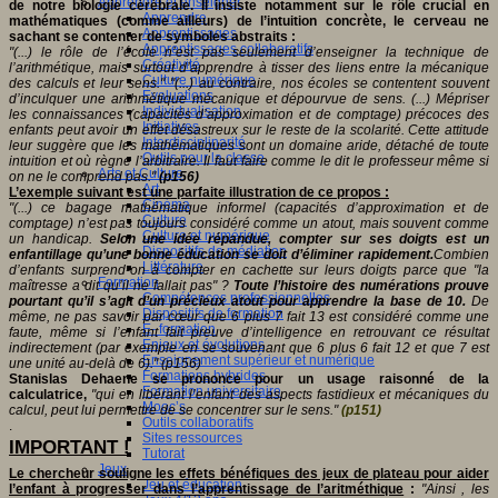
Apprendre et enseigner
de notre biologie cérébrale. Il insiste notamment sur le rôle crucial en
Apprendre
mathématiques (comme ailleurs) de l’intuition concrète, le cerveau ne
Apprentissages
sachant se contenter de symboles abstraits :
Apprentissages collaboratifs
"(...) le rôle de l’école n’est pas seulement d’enseigner la technique de
Créativité
l’arithmétique, mais surtout d’apprendre à tisser des liens entre la mécanique
Culture numérique
des calculs et leur sens." "(...) au contraire, nos écoles se contentent souvent
Evaluations
d’inculquer une arithmétique mécanique et dépourvue de sens. (...) Mépriser
Individualisation
les connaissances (capacités d’approximation et de comptage) précoces des
Initiatives
enfants peut avoir un effet désastreux sur le reste de la scolarité. Cette attitude
Interdisciplinarité
leur suggère que les mathématiques sont un domaine aride, détaché de toute
Outils pour la classe
intuition et où règne l’arbitraire. Il faut faire comme le dit le professeur même si
Arts et Culture
on ne le comprend pas."
(p156)
Art
L’exemple suivant est une parfaite illustration de ce propos :
Cinéma
"(...) ce bagage mathématique informel (capacités d’approximation et de
Culture
comptage) n’est pas toujours considéré comme un atout, mais souvent comme
Culture et numérique
un handicap.
Selon une idée répandue, compter sur ses doigts est un
Dispositifs de médiation
enfantillage qu’une bonne éducation se doit d’éliminer rapidement.
Combien
Littérature
d’enfants surprend-on à compter en cachette sur leurs doigts parce que "la
Formation
maîtresse a dit qu’il ne fallait pas" ?
Toute l’histoire des numérations prouve
Compétences professionnelles
pourtant qu’il s’agit d’un précieux atout pour apprendre la base de 10.
De
Dispositifs de formation
même, ne pas savoir par cœur que 6 plus 7 fait 13 est considéré comme une
E- formation
faute, même si l’enfant fait preuve d’intelligence en retrouvant ce résultat
Enjeux et évolutions
indirectement (par exemple en se souvenant que 6 plus 6 fait 12 et que 7 est
Enseignement supérieur et numérique
une unité au-delà de 6)." (p156)
Formations hybrides
Stanislas Dehaene se prononce pour un usage raisonné de la
Formation universitaire
calculatrice,
"qui en libérant l’enfant des aspects fastidieux et mécaniques du
Mooc’s
calcul, peut lui permettre de se concentrer sur le sens."
(p151)
Outils collaboratifs
.
Sites ressources
I
MPORTANT !
Tutorat
Jeux
Le chercheur souligne les effets bénéfiques des jeux de plateau pour aider
Jeu et éducation
l’enfant à progresser dans l’apprentissage de l’aritméthique
:
"Ainsi , les