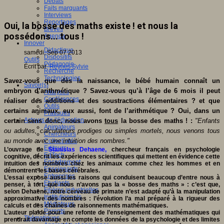
Débats
Faits marquants
Interviews
Reportages
Oui, la bosse des maths existe ! et nous la
Brèves
possédons... tous !
Agenda
Innover
Didactique
samedi, Sep 07 2013
Dispositifs
Outils
Pédagogie
Écrit par
Reynes Sylvie
Recherche
Technologies
Savez-vous que dès la naissance, le bébé humain connaît un
Savoir(s)
embryon d’arithmétique ? Savez-vous qu’à l’âge de 6 mois il peut
Analyses
Conférences
réaliser des additions et des soustractions élémentaires ? et que
Outils
certains animaux, eux aussi, font de l’arithmétique ? Oui, dans un
Pratiques
Acteurs de l'éducation
certain sens donc, nous avons
tous
la bosse des maths ! :
"Enfants
Animateurs
ou adultes, calculateurs prodiges ou simples mortels, nous venons tous
Chercheurs
au monde avec une intuition des nombres."
Collectivités
Editeurs
L’ouvrage de
Stanislas Dehaene,
chercheur français en psychologie
EdTech
cognitive, décrit les expériences scientifiques qui mettent en évidence cette
Encadrement
intuition des nombres chez les animaux comme chez les hommes et en
Enseignants
démontrent les bases cérébrales.
Entreprises
L’essai expose aussi les raisons qui conduisent beaucoup d’entre nous à
Etudiants
penser, à tort, que nous n’avons pas la « bosse des maths » : c’est que,
Filières industrielles
selon Dehaene, notre cerveau de primate n’est adapté qu’à la manipulation
Institutionnels
approximative des nombres : l’évolution l’a mal préparé à la rigueur des
Médiateurs
calculs et des chaînes de raisonnements mathématiques.
Parents
L’auteur plaide pour une refonte de l’enseignement des mathématiques qui
Thématiques
prendrait davantage en compte les données de la psychologie et des limites