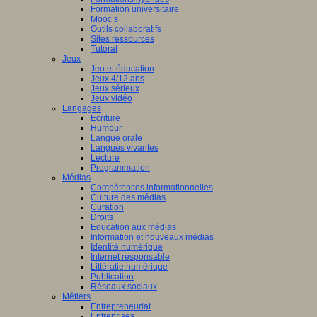
Formation universitaire
Mooc’s
Outils collaboratifs
Sites ressources
Tutorat
Jeux
Jeu et éducation
Jeux 4/12 ans
Jeux sérieux
Jeux vidéo
Langages
Ecriture
Humour
Langue orale
Langues vivantes
Lecture
Programmation
Médias
Compétences informationnelles
Culture des médias
Curation
Droits
Education aux médias
Information et nouveaux médias
Identité numérique
Internet responsable
Littératie numérique
Publication
Réseaux sociaux
Métiers
Entrepreneuriat
Entreprises