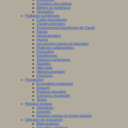
Evolutions des métiers
Métiers du numérique
Orientation
Pratiques numériques
Cartes heuristiques
Classes inversées
Environnement Numérique de Travail
Fablab
Géolocalisation
Images
Les mondes virtuels en éducation
Pratiques collaboratives
Podcasting
Smartphones
Tableaux numériques
Tablettes
Web radio
Webdocumentaire
eTwinning
Prospective
Ecosystème numérique
Espaces
Politique éducative
Scénarios prospectifs
Temps
Réseaux sociaux
Algorithme
Données
Réseaux sociaux et champ scolaire
Sélection de ressources
Bibliographies
Education artistique