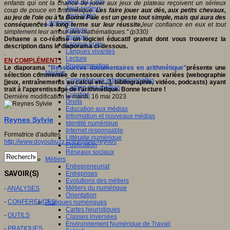
Jeux 4/12 ans
enfants qui ont la chance de jouer aux jeux de plateau reçoivent un sérieux
Jeux sérieux
coup de pouce en arithmétique.
Les faire jouer aux dés, aux petits chevaux,
Jeux vidéo
au jeu de l’oie ou à la Bonne Paie est un geste tout simple, mais qui aura des
Langages
conséquences à long terme sur leur réussite,
leur confiance en eux et tout
Ecriture
simplement leur amour des mathématiques." (p330)
Humour
Dehaene a co-réalisé un logiciel éducatif gratuit dont vous trouverez la
Langue orale
description dans le diaporama ci-dessous.
Langues vivantes
.
Lecture
EN COMPLÉMENT :
Programmation
Le diaporama
"Ressources documentaires en arithmétique"
présente une
Médias
sélection commentée de ressources documentaires variées (webographie
Compétences informationnelles
[jeux, entraînements au calcul etc...], bibliographie, vidéos, podcasts) ayant
Culture des médias
trait à l’apprentissage de l’arithmétique. Bonne lecture !
Curation
Dernière modification le mardi, 16 mai 2023
Droits
Education aux médias
Information et nouveaux médias
Reynes Sylvie
Identité numérique
Internet responsable
Formatrice d'adultes
Littératie numérique
http://www.doyoubuzz.com/sylvie-reynes
Publication
Réseaux sociaux
Métiers
Entrepreneuriat
SAVOIR(S)
Entreprises
Evolutions des métiers
Métiers du numérique
-
ANALYSES
Orientation
-
CONFERENCES
Pratiques numériques
Cartes heuristiques
-
OUTILS
Classes inversées
Environnement Numérique de Travail
-
PRATIQUES