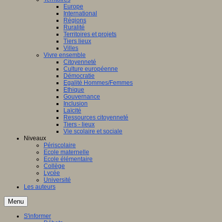
Europe
International
Régions
Ruralité
Territoires et projets
Tiers lieux
Villes
Vivre ensemble
Citoyenneté
Culture européenne
Démocratie
Egalité Hommes/Femmes
Ethique
Gouvernance
Inclusion
Laïcité
Ressources citoyenneté
Tiers - lieux
Vie scolaire et sociale
Niveaux
Périscolaire
Ecole maternelle
Ecole élémentaire
Collège
Lycée
Université
Les auteurs
Menu
S'informer