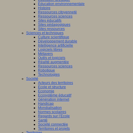
Education environnementale
Histoire
Ressources citoyenneté
Ressources sciences
Sites éducatifs
Sites pédagogiques
Sites ressources
Sciences et techniques
Culture scientifique
Développement durable
Intelligence artificielle
Logiciels libres
Métavers
Outils et logiciels
Réalité augmentée
Ressources sciences
Robotique
Technologies
Société
Acteurs des territoires
Ecole et structure
Economie
Ecosystème éducatif
Génération internet
Handicap
Mondialisation
Normes scolaires
Regards sur l’Ecole
Santé
Société connectée
Territoires et projets
Territoires