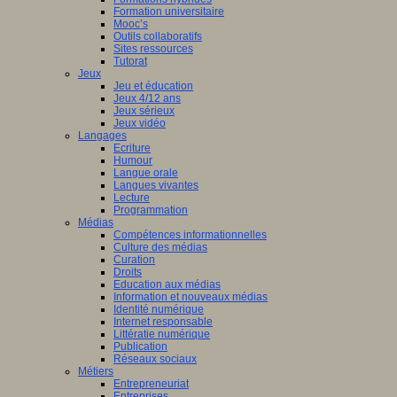
Formation universitaire
ion
Mooc’s
Outils collaboratifs
le
Sites ressources
sergues
Tutorat
Jeux
Jeu et éducation
z
Jeux 4/12 ans
Jeux sérieux
Jeux vidéo
ser
Langages
Ecriture
Humour
Langue orale
Langues vivantes
129_CP-
Lecture
Programmation
rsCogito.pdf
Médias
z
Compétences informationnelles
Culture des médias
Curation
ser
Droits
Education aux médias
Information et nouveaux médias
Identité numérique
Internet responsable
DLP2025_RemisePrix.JPG
Littératie numérique
Publication
Réseaux sociaux
Métiers
ge
Entrepreneuriat
Entreprises