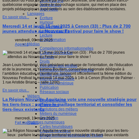
Éducation du Futur, organisé par Fusion Jeunesse, une association franco-
Jeux 4/12 ans
québécoise engagée contre le décrochage scolaire, qui met en place des
Jeux sérieux
projets pédagogiques expérientiels au sein des établissements scolaires.
Jeux vidéo
Langages
En savoir plus...
Ecriture
Humour
Mercredi 14 et jeudi 15 mai 2025 à Cenon (33) : Plus de 2 700
Langue orale
jeunes attendus au Nouveau Festival pour faire le show !
Langues vivantes
Lecture
Programmation
vendredi, 09 mai 2025
Médias
Agenda
Compétences informationnelles
Culture des médias
Curation
Droits
Jean-Louis Nembrini, vice-président en charge de l'orientation, de l'éducation
Education aux médias
et de la jeunesse, et Yasmina Boultam, conseillère régionale déléguée à
Information et nouveaux médias
l’ambition éducative et territoriale, lanceront officiellement la 9ème édition du
Identité numérique
Nouveau Festival le mercredi 14 mai 2025 à 14h à Cenon (Rocher de Palmer -
Internet responsable
1 rue Aristide Briand – salle 1200).
Littératie numérique
Publication
En savoir plus...
Réseaux sociaux
Métiers
La Région Nouvelle-Aquitaine vote une nouvelle stratégie pour
Entrepreneuriat
les tiers-lieux : parfaire le maillage territorial et consolider les
Entreprises
tiers-lieux existants
Evolutions des métiers
Métiers du numérique
Orientation
mercredi, 19 mars 2025
Pratiques numériques
Fait marquant
Cartes heuristiques
Classes inversées
Environnement Numérique de Travail