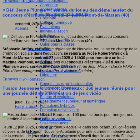
Apprendre et enseigner
En savoir plus...
Apprendre
Apprentissages
« Défi Jeune Plumes » : remise du lot au deuxième lauréat du
Apprentissages collaboratifs
concours d’écriture vendredi 27 juin à Mont-de-Marsan (40)
Créativité
Culture numérique
vendredi, 20 juin 2025
Evaluations
Agenda
Individualisation
Initiatives
Interdisciplinarité
Outils pour la classe
Arts et Culture
Stéphanie Anfray,
conseillère régionale de Nouvelle-Aquitaine en charge de la
Art
promotion sociale dans l’éducation,
se rendra au lycée Robert-Wlérick à
Cinéma
Mont-de-Marsan vendredi 27 juin 2025 à 14h30 pour remettre un lot à
Culture
Maxime Palmono, deuxième prix du concours d’écriture «
Défi Jeune
Culture et numérique
Plumes
» avec son texte
« Cœur blessé »
(6 rue Jean Macé – classe PAPS –
Dispositifs de médiation
Pôle d’Accompagnement à la Persévérance Scolaire).
Littérature
En savoir plus...
Formation
Compétences professionnelles
Fusion Jeunesse x Ubisoft Bordeaux : 160 jeunes réunis pour
Dispositifs de formation
E- formation
une journée dédiée à la création de jeux vidéo
Enjeux et évolutions
Enseignement supérieur et numérique
jeudi, 19 juin 2025
Formations hybrides
Fait marquant
Formation universitaire
Mooc’s
Outils collaboratifs
Sites ressources
Jeudi 12 juin 2025, Ubisoft Bordeaux accueille dans ses locaux 160 collégiens
Tutorat
et lycéens de la Région Nouvelle-Aquitaine pour une journée immersive autour
Jeux
de la création de jeux vidéo. Cet événement s’inscrit dans le cadre du Festival
Jeu et éducation