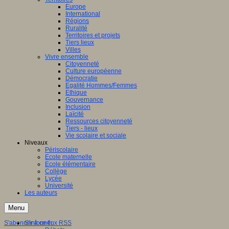
Europe
International
e
:
Régions
Ruralité
on
Territoires et projets
lle-
Tiers lieux
aine
Villes
Vivre ensemble
Citoyenneté
Culture européenne
Démocratie
Egalité Hommes/Femmes
ns
Ethique
Gouvernance
nale
Inclusion
Laïcité
Ressources citoyenneté
Tiers - lieux
Vie scolaire et sociale
Niveaux
res
Périscolaire
Ecole maternelle
Ecole élémentaire
Collège
il
Lycée
nal
Université
Les auteurs
s
Menu
cipants
S'abonner à ce flux RSS
S'informer