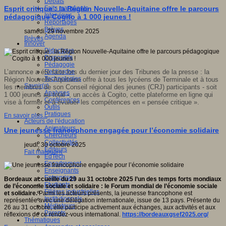
Débats
Faits marquants
Esprit critique : la Région Nouvelle-Aquitaine offre le parcours
Interviews
pédagogique Cogito à 1 000 jeunes !
s
Reportages
Brèves
samedi, 29 novembre 2025
Agenda
Brèves
Innover
Didactique
Dispositifs
Pédagogie
Recherche
L’annonce a été faite lors du
dernier jour des
Tribunes de la presse
:
la
o
,
Technologies
Région Nouvelle-Aquitaine
offre
à tous les lycéens de Terminale et à tous
Savoir(s)
les membres de son Conseil
r
égional des
j
eunes
(CRJ)
participants
- soit
forme
Analyses
1
000 jeunes au total
-
,
un accès à Cogito
,
cette plateforme en ligne qui
Conférences
vise à
former et
à
évaluer les compétences en
«
pensée critique
»
.
Outils
Pratiques
En savoir plus...
Acteurs de l'éducation
Animateurs
Une jeunesse francophone engagée pour l’économie solidaire
Chercheurs
r
Collectivités
jeudi, 30 octobre 2025
Editeurs
Fait marquant
EdTech
er
Encadrement
Enseignants
Entreprises
étences
Bordeaux accueille du 29 au 31 octobre 2025 l’un des temps forts mondiaux
Etudiants
de l’économie sociale et solidaire : le Forum mondial de l’économie sociale
Filières industrielles
et solidaire.
Parmi les acteurs présents, la jeunesse francophone est
sée
Institutionnels
représentée avec une délégation internationale, issue de 13 pays. Présente du
ue
»
.
Médiateurs
26 au 31 octobre, elle participe activement aux échanges, aux activités et aux
Parents
réflexions de ce rendez-vous international.
https://bordeauxgsef2025.org/
Thématiques