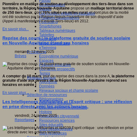
Fablab
Pionnière en matière de soutien au développement des tiers-lieux dans son
Géolocalisation
territoire, la Région Nouvelle-Aquitaine
propose un
maillage territorial dense
Images
de 250 tiers-lieux
, dont
76% situés en milieu rural
, et dont plus de la moitié
Les mondes virtuels en éducation
ont été soutenus par la Région depuis l’ouverture de son dispositif d’aide
Pratiques collaboratives
(Appel à manifestation d’intérêt Tiers-lieux) en 2012.
Podcasting
Smartphones
En savoir plus...
Tableaux numériques
Tablettes
Reprise des cours : la plateforme gratuite de soutien scolaire
Web radio
en Nouvelle-Aquitaine étend ses horaires
Webdocumentaire
eTwinning
mercredi, 12 mars 2025
Prospective
Brèves
Ecosystème numérique
Espaces
Politique éducative
Scénarios prospectifs
Temps
A compter du 10 mars
, jour de reprise des cours dans la zone A,
la plateforme
Réseaux sociaux
gratuite d’aide aux devoirs de la Région Nouvelle-Aquitaine reprend ses
Algorithme
horaires en soirée
!
Données
Réseaux sociaux et champ scolaire
En savoir plus...
Sélection de ressources
Bibliographies
Les Intelligences Artificielles et l'Esprit critique : une réflexion
Education artistique
en prise directe avec les acteurs terrains.
Education environnementale
Histoire
vendredi, 24 janvier 2025
Ressources citoyenneté
Reportages
Ressources sciences
Sites éducatifs
Sites pédagogiques
Sites ressources