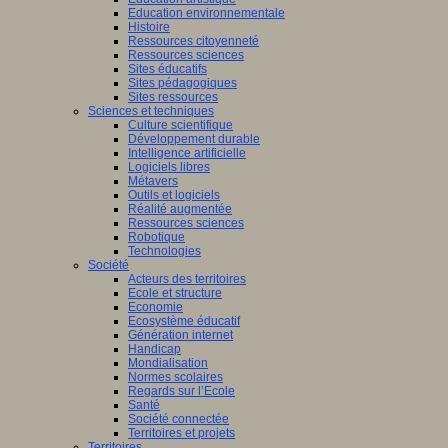
Education environnementale
on
Histoire
Ressources citoyenneté
elle-
Ressources sciences
taine
Sites éducatifs
Sites pédagogiques
Sites ressources
Sciences et techniques
Culture scientifique
ours
Développement durable
gogique
Intelligence artificielle
Logiciels libres
to
Métavers
Outils et logiciels
Réalité augmentée
0
Ressources sciences
es
!
Robotique
Technologies
Société
Acteurs des territoires
once
Ecole et structure
Economie
Ecosystème éducatif
Génération internet
Handicap
Mondialisation
Normes scolaires
er
Regards sur l’Ecole
Santé
Société connectée
nes
Territoires et projets
Territoires