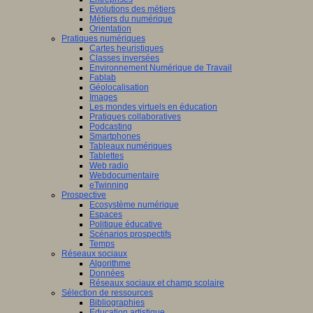
he
Evolutions des métiers
Métiers du numérique
tement,
cliquez
Orientation
Pratiques numériques
Cartes heuristiques
Classes inversées
Environnement Numérique de Travail
Fablab
Géolocalisation
Images
Les mondes virtuels en éducation
Pratiques collaboratives
Podcasting
Smartphones
uniqué
Tableaux numériques
Tablettes
e
Web radio
di
Webdocumentaire
eTwinning
mbre
Prospective
Ecosystème numérique
Espaces
Politique éducative
Scénarios prospectifs
Temps
Réseaux sociaux
Algorithme
Données
Réseaux sociaux et champ scolaire
t
Sélection de ressources
que
:
Bibliographies
Education artistique