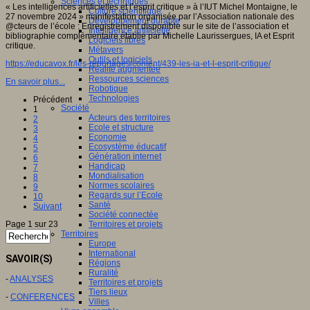
Sciences et techniques
« Les intelligences artificielles et l’esprit critique » à l’IUT Michel Montaigne, le
Culture scientifique
27 novembre 2024 » manifestation organisée par l’Association nationale des
Développement durable
@cteurs de l’école : Enregistrement disponible sur le site de l’association et
Intelligence artificielle
bibliographie complémentaire établie par Michelle Laurissergues, IA et Esprit
Logiciels libres
critique.
Métavers
Outils et logiciels
https://educavox.fr/les-reportages/content/439-les-ia-et-l-esprit-critique/
Réalité augmentée
Ressources sciences
En savoir plus...
Robotique
Technologies
Précédent
Société
1
Acteurs des territoires
2
Ecole et structure
3
Economie
4
Ecosystème éducatif
5
Génération internet
6
Handicap
7
Mondialisation
8
Normes scolaires
9
Regards sur l’Ecole
10
Santé
Suivant
Société connectée
Page 1 sur 23
Territoires et projets
Territoires
Europe
International
SAVOIR(S)
Régions
Ruralité
-
ANALYSES
Territoires et projets
Tiers lieux
-
CONFERENCES
Villes