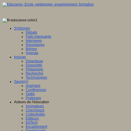
e
ée
S'informer
Débats
Faits marquants
Interviews
eurs.
Reportages
Brèves
Agenda
Innover
Didactique
ipt
Dispositifs
Pédagogie
Recherche
er.
"
Technologies
Savoir(s)
Service
Analyses
Conférences
Outils
le-
Pratiques
ne"
Acteurs de l'éducation
Animateurs
"true"
Chercheurs
WBGd-
Collectivités
Editeurs
EdTech
Encadrement
Enseignants