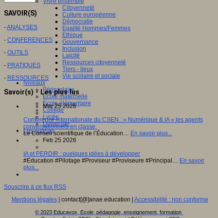
Vivre ensemble
Citoyenneté
SAVOIR(S)
Culture européenne
Démocratie
-
ANALYSES
Egalité Hommes/Femmes
Ethique
-
CONFERENCES
Gouvernance
Inclusion
-
OUTILS
Laïcité
Ressources citoyenneté
-
PRATIQUES
Tiers - lieux
Vie scolaire et sociale
-
RESSOURCES
Niveaux
Périscolaire
Savoir(s) - Les plus lus
Ecole maternelle
Ecole élémentaire
Mar 25 2026
Collège
Lycée
Conférence internationale du CSEN : « Numérique & IA » les agents
Université
conversationnels en classe.
Les auteurs
Le Conseil scientifique de l’Éducation…
En savoir plus...
Feb 25 2026
IA et PERDIR : quelques idées à développer
#Education #Pilotage #Proviseur #Proviseure #Principal…
En savoir
plus...
Souscrire à ce flux RSS
Mentions légales
| contact[@]anae.education |
Accessibilité : non conforme
© 2023 Educavox, Ecole, pédagogie, enseignement, formation