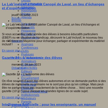
Débats
Faits marquants
Le Lab’inclusif à l'atelier Canopé de Laval, un lieu d’échanges
Interviews
et d’expérimentation
Reportages
Brèves
jeudi, 06 juillet 2023
Agenda
Brèves
Innover
Didactique
Dispositifs
Pédagogie
Recherche
Si vous accueillez cette année des élèves à besoins éducatifs particuliers
Technologies
(EBEP) ou en situation de handicap, découvrir le Lab’inclusif, le nouveau lieu
Savoir(s)
de référence en Mayenne pour échanger, partager et expérimenter du matériel
Analyses
inclusif !
Conférences
En savoir plus...
Outils
Pratiques
Gazette 24 – L’autonomie des élèves
Acteurs de l'éducation
Animateurs
Chercheurs
mercredi, 28 juin 2023
Collectivités
Didactique
Editeurs
EdTech
Encadrement
On rêve souvent d’avoir des élèves autonomes et on se demande parfois si des
Enseignants
élèves de maternelle ou primaire ne le sont pas plus qu’en collège. Mais peut-
Entreprises
être ne parlons-nous pas exactement de la même chose… Voici une nouvelle
Etudiants
gazette (10’21”) pour dresser les grandes lignes de ce vaste sujet.
Filières industrielles
Institutionnels
En savoir plus...
Médiateurs
Parents
Intelligence Artificielle : pour les enseignants, un manuel
Thématiques