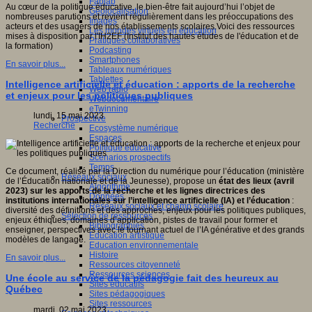
Fablab
Au cœur de la politique éducative, le bien-être fait aujourd’hui l’objet de
Géolocalisation
nombreuses parutions et revient régulièrement dans les préoccupations des
Images
acteurs et des usagers de nos établissements scolaires.Voici des ressources
Les mondes virtuels en éducation
mises à disposition par l'IH2EF (Institut des hautes études de l'éducation et de
Pratiques collaboratives
la formation)
Podcasting
Smartphones
En savoir plus...
Tableaux numériques
Tablettes
Intelligence artificielle et éducation : apports de la recherche
Web radio
et enjeux pour les politiques publiques
Webdocumentaire
eTwinning
lundi, 15 mai 2023
Prospective
Recherche
Ecosystème numérique
Espaces
Politique éducative
Scénarios prospectifs
Temps
Ce document, réalisé par la Direction du numérique pour l’éducation (ministère
Réseaux sociaux
de l’Éducation nationale et de la Jeunesse), propose un
état des lieux (avril
Algorithme
2023) sur les apports de la recherche et les lignes directrices des
Données
institutions internationales sur l’intelligence artificielle (IA) et l’éducation
:
Réseaux sociaux et champ scolaire
diversité des définitions et des approches, enjeux pour les politiques publiques,
Sélection de ressources
enjeux éthiques, domaines d’application, pistes de travail pour former et
Bibliographies
enseigner, perspectives avec le tournant actuel de l’IA générative et des grands
Education artistique
modèles de langage.
Education environnementale
Histoire
En savoir plus...
Ressources citoyenneté
Ressources sciences
Une école au service de la pédagogie fait des heureux au
Sites éducatifs
Québec
Sites pédagogiques
Sites ressources
mardi, 02 mai 2023