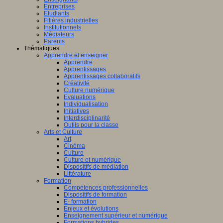
Entreprises
Etudiants
Filières industrielles
Institutionnels
Médiateurs
Parents
Thématiques
Apprendre et enseigner
Apprendre
Apprentissages
Apprentissages collaboratifs
Créativité
Culture numérique
Evaluations
Individualisation
Initiatives
Interdisciplinarité
Outils pour la classe
Arts et Culture
Art
Cinéma
Culture
Culture et numérique
Dispositifs de médiation
Littérature
Formation
Compétences professionnelles
Dispositifs de formation
E- formation
Enjeux et évolutions
Enseignement supérieur et numérique
Formations hybrides