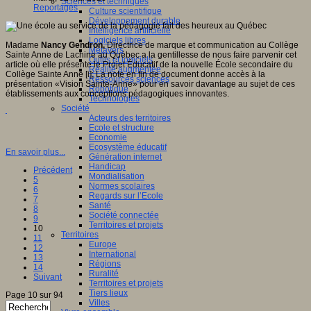
Sciences et techniques
Reportages
Culture scientifique
Développement durable
Intelligence artificielle
Logiciels libres
Madame
Nancy Gendron,
Directrice de marque et communication au Collège
Métavers
Sainte Anne de Lachine au Québec a la gentillesse de nous faire parvenir cet
Outils et logiciels
article où elle présente le Projet Éducatif de la nouvelle École secondaire du
Réalité augmentée
Collège Sainte Anne [i]; La note en fin de document donne accès à la
Ressources sciences
présentation «Vision Sainte-Anne» pour en savoir davantage au sujet de ces
Robotique
établissements aux conceptions pédagogiques innovantes.
Technologies
Société
Acteurs des territoires
Ecole et structure
Economie
Ecosystème éducatif
En savoir plus...
Génération internet
Handicap
Précédent
Mondialisation
5
Normes scolaires
6
Regards sur l’Ecole
7
Santé
8
Société connectée
9
Territoires et projets
10
Territoires
11
Europe
12
International
13
Régions
14
Ruralité
Suivant
Territoires et projets
Tiers lieux
Page 10 sur 94
Villes