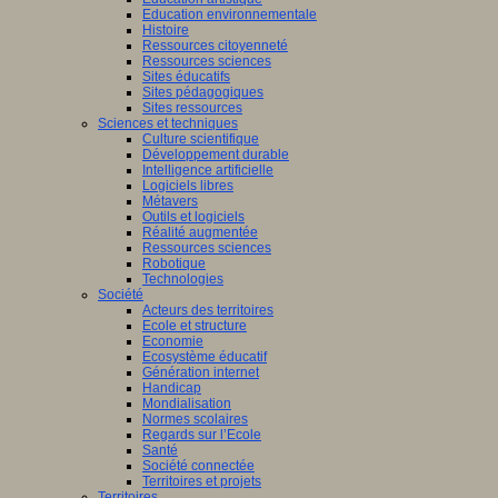
Education environnementale
Histoire
Ressources citoyenneté
Ressources sciences
Sites éducatifs
Sites pédagogiques
Sites ressources
Sciences et techniques
Culture scientifique
Développement durable
Intelligence artificielle
Logiciels libres
Métavers
Outils et logiciels
Réalité augmentée
Ressources sciences
Robotique
Technologies
Société
Acteurs des territoires
Ecole et structure
Economie
Ecosystème éducatif
Génération internet
Handicap
Mondialisation
Normes scolaires
Regards sur l’Ecole
Santé
Société connectée
Territoires et projets
Territoires