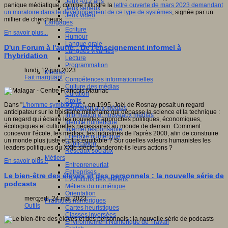
Jeux 4/12 ans
panique médiatique, comme l’illustre la
lettre ouverte de mars 2023 demandant
Jeux sérieux
un moratoire dans le développement de ce type de systèmes
, signée par un
Jeux vidéo
millier de chercheurs.
Langages
Ecriture
En savoir plus...
Humour
Langue orale
D'un Forum à l'autre : De l'enseignement informel à
Langues vivantes
l'hybridation
Lecture
Programmation
lundi, 12 juin 2023
Médias
Fait marquant
Compétences informationnelles
Culture des médias
Curation
Droits
Dans "
L'homme symbiotique
", en 1995, Joël de Rosnay posait un regard
Education aux médias
anticipateur sur le troisième millénaire qui dépasse la science et la technique :
Information et nouveaux médias
un regard qui éclaire les nouvelles approches politiques, économiques,
Identité numérique
écologiques et culturelles nécessaires au monde de demain. Comment
Internet responsable
concevoir l'école, les médias, les industries de l'après 2000, afin de construire
Littératie numérique
un monde plus juste et plus équitable ? Sur quelles valeurs humanistes les
Publication
leaders politiques du XXIe siècle fonderont-ils leurs actions ?
Réseaux sociaux
Métiers
En savoir plus...
Entrepreneuriat
Entreprises
Le bien-être des élèves et des personnels : la nouvelle série de
Evolutions des métiers
podcasts
Métiers du numérique
Orientation
mercredi, 24 mai 2023
Pratiques numériques
Outils
Cartes heuristiques
Classes inversées
Environnement Numérique de Travail