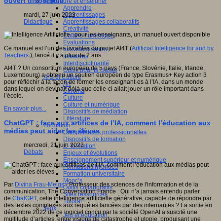
ouvert disponible
Apprendre et enseigner
Apprendre
Apprentissages
mardi, 27 juin 2023
Apprentissages collaboratifs
Didactique
Créativité
Culture numérique
Evaluations
Ce manuel est l’un des livrables du projet AI4T (
Artificial Intelligence for and by
Individualisation
Teachers
), lancé il y a plus de 2 ans.
Initiatives
Interdisciplinarité
AI4T ? Un consortium européen de 5 pays (France, Slovénie, Italie, Irlande,
Outils pour la classe
Luxembourg) a obtenu un soutien européen de type Erasmus+ Key action 3
Arts et Culture
pour réfléchir à la façon de former les enseignant·es à l’IA, dans un monde
Art
dans lequel on devinait déjà que celle-ci allait jouer un rôle important dans
Cinéma
l’école.
Culture
Culture et numérique
En savoir plus...
Dispositifs de médiation
Littérature
ChatGPT : face aux artifices de l’IA, comment l’éducation aux
Formation
médias peut aider les élèves
Compétences professionnelles
Dispositifs de formation
mercredi, 21 juin 2023
E- formation
Débats
Enjeux et évolutions
Enseignement supérieur et numérique
Formations hybrides
Formation universitaire
Mooc’s
Par
Divina Frau-Meigs
- Professeur des sciences de l'information et de la
Outils collaboratifs
communication, The Conversation France : Qui n’a jamais entendu parler
Sites ressources
de
ChatGPT
, cette intelligence artificielle générative, capable de répondre par
Tutorat
des textes complexes aux requêtes lancées par des internautes ? La sortie en
Jeux
décembre 2022 de ce logiciel conçu par la société OpenAI a suscité une
Jeu et éducation
multitude d’articles, entre visions de catastrophe et utopie, produisant une