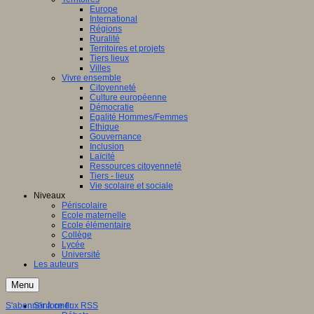
Europe
International
Régions
Ruralité
Territoires et projets
Tiers lieux
Villes
Vivre ensemble
Citoyenneté
Culture européenne
Démocratie
Egalité Hommes/Femmes
Ethique
Gouvernance
Inclusion
Laïcité
Ressources citoyenneté
Tiers - lieux
Vie scolaire et sociale
Niveaux
Périscolaire
Ecole maternelle
Ecole élémentaire
Collège
Lycée
Université
Les auteurs
Menu
S'abonner à ce flux RSS
S'informer