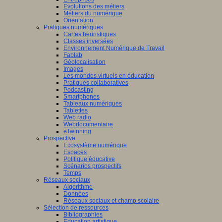
Evolutions des métiers
Métiers du numérique
Orientation
Pratiques numériques
Cartes heuristiques
Classes inversées
Environnement Numérique de Travail
Fablab
Géolocalisation
Images
Les mondes virtuels en éducation
Pratiques collaboratives
Podcasting
Smartphones
Tableaux numériques
Tablettes
Web radio
Webdocumentaire
eTwinning
Prospective
Ecosystème numérique
Espaces
Politique éducative
Scénarios prospectifs
Temps
Réseaux sociaux
Algorithme
Données
Réseaux sociaux et champ scolaire
Sélection de ressources
Bibliographies
Education artistique