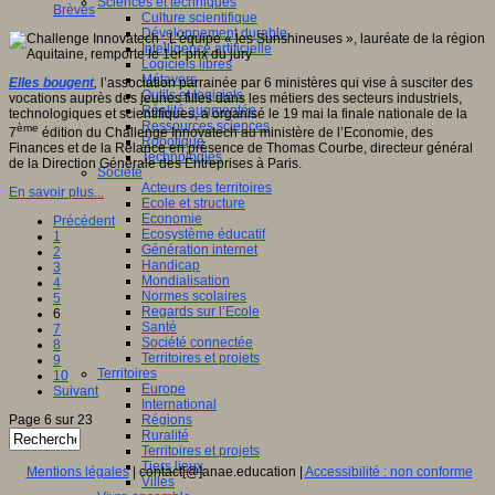
Sciences et techniques
Brèves
Culture scientifique
Développement durable
Intelligence artificielle
Logiciels libres
Métavers
Elles bougent
,
l’association parrainée par 6 ministères qui vise à susciter des
Outils et logiciels
vocations auprès des jeunes filles dans les métiers des secteurs industriels,
Réalité augmentée
technologiques et scientifiques, a organisé le 19 mai la finale nationale de la
Ressources sciences
ème
7
édition du Challenge Innovatech au ministère de l’Economie, des
Robotique
Finances et de la Relance en présence de Thomas Courbe, directeur général
Technologies
de la Direction Générale des Entreprises à Paris.
Société
Acteurs des territoires
En savoir plus...
Ecole et structure
Economie
Précédent
Ecosystème éducatif
1
Génération internet
2
Handicap
3
Mondialisation
4
Normes scolaires
5
Regards sur l’Ecole
6
Santé
7
Société connectée
8
Territoires et projets
9
Territoires
10
Europe
Suivant
International
Page 6 sur 23
Régions
Ruralité
Territoires et projets
Tiers lieux
Mentions légales
| contact[@]anae.education |
Accessibilité : non conforme
Villes