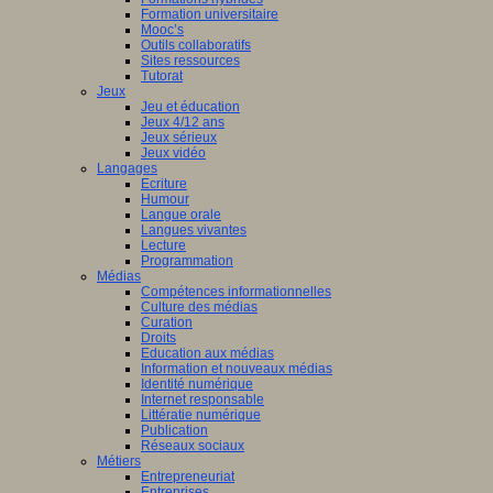
Formation universitaire
Mooc’s
Outils collaboratifs
Sites ressources
Tutorat
Jeux
Jeu et éducation
Jeux 4/12 ans
Jeux sérieux
Jeux vidéo
Langages
Ecriture
Humour
Langue orale
Langues vivantes
Lecture
Programmation
Médias
Compétences informationnelles
Culture des médias
Curation
Droits
Education aux médias
Information et nouveaux médias
Identité numérique
Internet responsable
Littératie numérique
Publication
Réseaux sociaux
Métiers
Entrepreneuriat
Entreprises