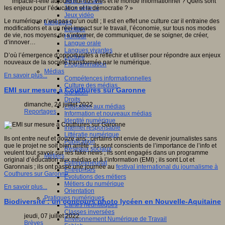
Jeux 4/12 ans
Jeux sérieux
Jeux vidéo
Le numérique n’est pas qu’un outil ; Il est en effet une culture car il entraine des
Langages
modifications et a un réel impact sur le travail, l’économie, sur tous nos modes
Ecriture
de vie, nos moyens de s’informer, de communiquer, de se soigner, de créer,
Humour
d’innover…
Langue orale
Langues vivantes
D’où l’émergence d’opportunités à réfléchir et utiliser pour répondre aux enjeux
Lecture
nouveaux de la société transformée par le numérique.
Programmation
Médias
En savoir plus...
Compétences informationnelles
Culture des médias
EMI sur mesure à Couthures sur Garonne
Curation
Droits
dimanche, 24 juillet 2022
Education aux médias
Reportages
Information et nouveaux médias
Identité numérique
Internet responsable
Littératie numérique
Ils ont entre neuf et douze ans ; certains ont envie de devenir journalistes sans
Publication
que le projet ne soit bien arrêté ; ils sont conscients de l’importance de l’info et
Réseaux sociaux
veulent tout savoir sur les fake news ; ils sont engagés dans un programme
Métiers
original d’éducation aux médias et à l’information (EMI) ; ils sont Lot et
Entrepreneuriat
Garonnais ; ils ont passé une journée au
festival international du journalisme à
Entreprises
Couthures sur Garonne
.
Evolutions des métiers
Métiers du numérique
En savoir plus...
Orientation
Pratiques numériques
Biodiversité : un concours photo lycéen en Nouvelle-Aquitaine
Cartes heuristiques
Classes inversées
jeudi, 07 juillet 2022
Environnement Numérique de Travail
Brèves