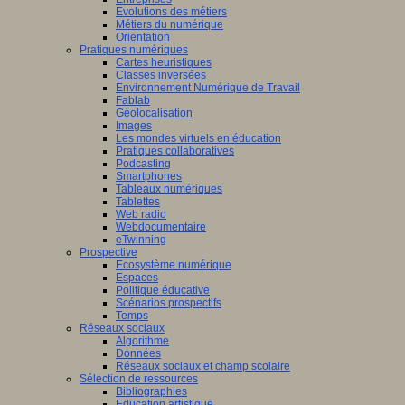
Evolutions des métiers
Métiers du numérique
Orientation
Pratiques numériques
Cartes heuristiques
Classes inversées
Environnement Numérique de Travail
Fablab
Géolocalisation
Images
Les mondes virtuels en éducation
Pratiques collaboratives
Podcasting
Smartphones
Tableaux numériques
Tablettes
Web radio
Webdocumentaire
eTwinning
Prospective
Ecosystème numérique
Espaces
Politique éducative
Scénarios prospectifs
Temps
Réseaux sociaux
Algorithme
Données
Réseaux sociaux et champ scolaire
Sélection de ressources
Bibliographies
Education artistique