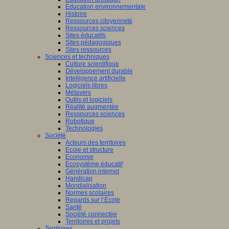
Education environnementale
Histoire
Ressources citoyenneté
Ressources sciences
Sites éducatifs
Sites pédagogiques
Sites ressources
Sciences et techniques
Culture scientifique
Développement durable
Intelligence artificielle
Logiciels libres
Métavers
Outils et logiciels
Réalité augmentée
Ressources sciences
Robotique
Technologies
Société
Acteurs des territoires
Ecole et structure
Economie
Ecosystème éducatif
Génération internet
Handicap
Mondialisation
Normes scolaires
Regards sur l’Ecole
Santé
Société connectée
Territoires et projets
Territoires