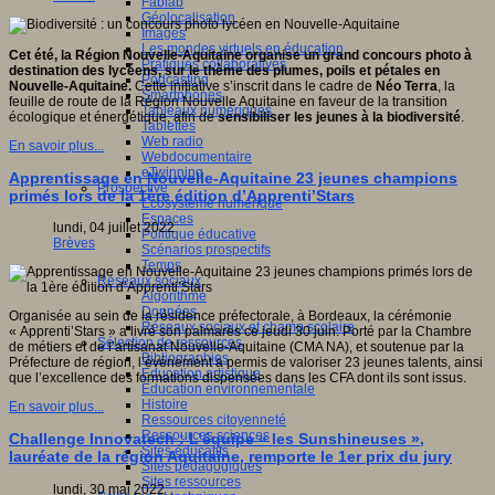
Fablab
Géolocalisation
Images
Les mondes virtuels en éducation
Cet été, la Région Nouvelle-Aquitaine organise un grand concours photo à
Pratiques collaboratives
destination des lycéens, sur le thème des plumes, poils et pétales en
Podcasting
Nouvelle-Aquitaine.
Cette initiative s’inscrit dans le cadre de
Néo Terra
, la
Smartphones
feuille de route de la Région Nouvelle Aquitaine en faveur de la transition
Tableaux numériques
écologique et énergétique, afin de
sensibiliser les jeunes à la biodiversité
.
Tablettes
Web radio
En savoir plus...
Webdocumentaire
eTwinning
Apprentissage en Nouvelle-Aquitaine 23 jeunes champions
Prospective
primés lors de la 1ère édition d’Apprenti’Stars
Ecosystème numérique
Espaces
lundi, 04 juillet 2022
Politique éducative
Brèves
Scénarios prospectifs
Temps
Réseaux sociaux
Algorithme
Données
Organisée au sein de la résidence préfectorale, à Bordeaux, la cérémonie
Réseaux sociaux et champ scolaire
« Apprenti’Stars » a livré son palmarès ce jeudi 30 juin. Porté par la Chambre
Sélection de ressources
de métiers et de l’artisanat Nouvelle-Aquitaine (CMA NA), et soutenue par la
Bibliographies
Préfecture de région, l’événement a permis de valoriser 23 jeunes talents, ainsi
Education artistique
que l’excellence des formations dispensées dans les CFA dont ils sont issus.
Education environnementale
Histoire
En savoir plus...
Ressources citoyenneté
Ressources sciences
Challenge Innovatech : L’équipe « les Sunshineuses »,
Sites éducatifs
lauréate de la région Aquitaine, remporte le 1er prix du jury
Sites pédagogiques
Sites ressources
lundi, 30 mai 2022