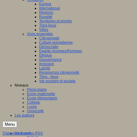
Europe
International
Régions
Ruralité
Territoires et projets
Tiers lieux
Villes
Vivre ensemble
Citoyenneté
Culture européenne
Démocratie
Egalité Hommes/Femmes
Ethique
Gouvernance
Inclusion
Laïcité
Ressources citoyenneté
Tiers - lieux
Vie scolaire et sociale
Niveaux
Périscolaire
Ecole maternelle
Ecole élémentaire
Collège
Lycée
Université
Les auteurs
Menu
S'abonner à ce flux RSS
S'informer