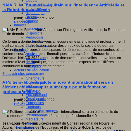
Débats
Faits marquants
NAIA.R, le Forum Néo-Aquitain sur l’Intelligence Artificielle et
Interviews
la Robotique de demain
Reportages
Brèves
jeudi, 03 novembre 2022
Agenda
Reportages
Innover
Didactique
Dispositifs
Pédagogie
Recherche
Ce forum a donné rendez-vous à l’écosystème scientifique et professionnel. Il
Technologies
était consacré à la réflexion autour des enjeux de la société de demain.
Savoir(s)
L’événement a proposé des espaces de démonstrations, de rencontres et de
Analyses
conférences. Au travers des thématiques de la
santé
, de l’
industrie
et de
Conférences
l’
éthique
,
NAIA.R 2022
a permis de découvrir les nouvelles innovations en
Outils
matière d’IA et de robotique, et de rencontrer les experts de ces filières qui
Pratiques
contribuent à bâtir le monde de demain.
Acteurs de l'éducation
En savoir plus...
Animateurs
Chercheurs
A Poitiers, le lycée pilote innovant international sera un
Collectivités
Editeurs
élément clé du campus numérique pour la formation
EdTech
professionnelle 4.0
Encadrement
Enseignants
jeudi, 22 septembre 2022
Entreprises
Brèves
Etudiants
Filières industrielles
Institutionnels
Médiateurs
Parents
Jean-Louis Nembrini
, vice-président du Conseil régional de Nouvelle-
Thématiques
Aquitaine en charge de l’Education, et
Bénédicte Robert
, rectrice de