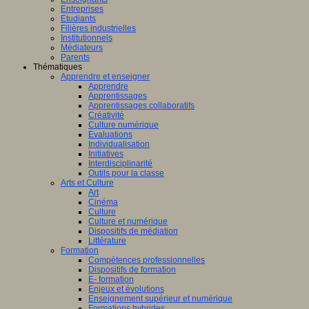
Entreprises
Etudiants
Filières industrielles
Institutionnels
Médiateurs
Parents
Thématiques
Apprendre et enseigner
Apprendre
Apprentissages
Apprentissages collaboratifs
Créativité
Culture numérique
Evaluations
Individualisation
Initiatives
Interdisciplinarité
Outils pour la classe
Arts et Culture
Art
Cinéma
Culture
Culture et numérique
Dispositifs de médiation
Littérature
Formation
Compétences professionnelles
Dispositifs de formation
E- formation
Enjeux et évolutions
Enseignement supérieur et numérique
Formations hybrides