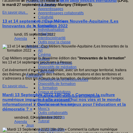
Apprendre et enseigner
l’académie de Poitiers, ont
visité le
lycée pilote innovant international
(LP2I),
Apprendre
le mardi 27 septembre à Jaunay-Marigny (Téléport 5).
Apprentissages
En savoir plus...
Apprentissages collaboratifs
Créativité
13 et 14 septembre : Cap Métiers Nouvelle-Aquitaine /Les
Culture numérique
Evaluations
Innovantes de la formation 2022
Individualisation
Initiatives
lundi, 05 septembre 2022
Interdisciplinarité
Agenda
Outils pour la classe
Arts et Culture
Art
Cinéma
Cap Métiers organise la deuxième édition des
"Innovantes de la formation"
Culture
les 13 et 14 septembre prochains à Pessac.
Culture et numérique
Dispositifs de médiation
Cet évènement d’envergure nationale, avec un fort ancrage territorial, traitera
Littérature
des thèmes de l’attractivité des métiers, des formations et des territoires et
Formation
s’adressera à tous les acteurs de la formation, de l'orientation et de l’emploi.
Compétences professionnelles
Dispositifs de formation
En savoir plus...
E- formation
Enjeux et évolutions
Mardi 13 Septembre 2022 18h-20h « Comment la culture
Enseignement supérieur et numérique
numérique impacte-t-elle aujourd’hui nos vies et le monde
Formations hybrides
informationnel ? Quels sont les enjeux pour l’éducation et la
Formation universitaire
Mooc’s
démocratie ? »
Outils collaboratifs
Sites ressources
vendredi, 02 septembre 2022
Tutorat
Agenda
Jeux
Jeu et éducation