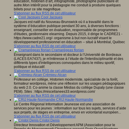
éducation, historien d’art, infographiste, photographe publicitaire et
autre.Mon intérêt pour la pédagogie me conduit à produire quelques
billets pour ce site magnifique.
S'abonner au flux RSS de cet utilisateur
Cool Jacques
Jacques est natif du Nouveau-Brunswick où il a travaillé dans le
système d’éducation publique pendant 30 ans, à diverses fonctions :
enseignant, conseiller en évaluation, responsable de programmes
d'études, gestionnaire elearning. Depuis 2015, il dirige le CADRE21 -
https://www.cadre21.org/- organisme à but non-lucratif visant le
développement professionnel en éducation -- situé à Montréal, Québec
S'abonner au flux RSS de cet utilisateur
Cramarégeas florian
Enseignant dans le secondaire et docteur à l’Université de Bordeaux
(LACES EA7437), je m'intéresse à l’étude de l'interdisciplinarité et des
différents types d'intelligences convoquées dans le milieu sportif,
politique et éducatif.
S'abonner au flux RSS de cet utilisateur
Crémieu-Alcan
Professeur en collège, Historien moderniste, spécialiste de la forêt,
formateur wordpress, mène une réflexion sur les usages pédagogiques
du web 2.0. Co-anime la classe Médias du collège Dupaty (une classe
PEM). Sites : https://miscellanees33.wordpress.com/
S'abonner au flux RSS de cet utilisateur
CRIJ Haute-Normandie
Le Centre Régional Information Jeunesse est une association de
services pour les jeunes : information sur tous les sujets, services d’aide
aux projets, de stages en entreprise, envoi en volontariat européen...
S'abonner au flux RSS de cet utilisateur
Cristol Denis
Directeur Innovation et Développement APM (Association pour le