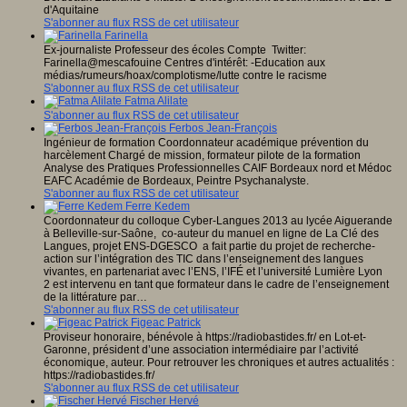
d'Aquitaine
S'abonner au flux RSS de cet utilisateur
Farinella
Ex-journaliste Professeur des écoles Compte Twitter:
Farinella@mescafouine Centres d'intérêt: -Education aux
médias/rumeurs/hoax/complotisme/lutte contre le racisme
S'abonner au flux RSS de cet utilisateur
Fatma Alilate
S'abonner au flux RSS de cet utilisateur
Ferbos Jean-François
Ingénieur de formation Coordonnateur académique prévention du
harcèlement Chargé de mission, formateur pilote de la formation
Analyse des Pratiques Professionnelles CAIF Bordeaux nord et Médoc
EAFC Académie de Bordeaux, Peintre Psychanalyste.
S'abonner au flux RSS de cet utilisateur
Ferre Kedem
Coordonnateur du colloque Cyber-Langues 2013 au lycée Aiguerande
à Belleville-sur-Saône, co-auteur du manuel en ligne de La Clé des
Langues, projet ENS-DGESCO a fait partie du projet de recherche-
action sur l’intégration des TIC dans l’enseignement des langues
vivantes, en partenariat avec l’ENS, l’IFÉ et l’université Lumière Lyon
2 est intervenu en tant que formateur dans le cadre de l’enseignement
de la littérature par…
S'abonner au flux RSS de cet utilisateur
Figeac Patrick
Proviseur honoraire, bénévole à https://radiobastides.fr/ en Lot-et-
Garonne, président d’une association intermédiaire par l’activité
économique, auteur. Pour retrouver les chroniques et autres actualités :
https://radiobastides.fr/
S'abonner au flux RSS de cet utilisateur
Fischer Hervé