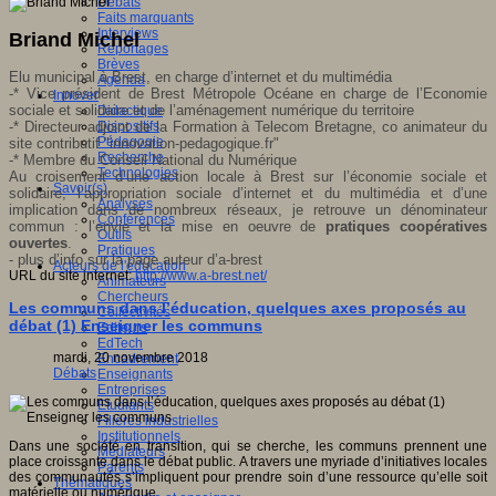
Débats
Faits marquants
Interviews
Briand Michel
Reportages
Brèves
Elu municipal à
Brest
, en charge d’
internet et du multimédia
Agenda
-* Vice président de Brest Métropole Océane en charge de l’
Economie
Innover
sociale et solidaire
et de l’
aménagement numérique du territoire
Didactique
-* Directeur adjoint de la Formation à
Telecom Bretagne
, co animateur du
Dispositifs
Pédagogie
site contributif "
innovation-pedagogique.fr
"
Recherche
-* Membre du
Conseil National du Numérique
Technologies
Au croisement d’une action locale à Brest sur l’économie sociale et
Savoir(s)
solidaire, l’appropriation sociale d’internet et du multimédia et d’une
Analyses
implication dans de nombreux réseaux, je retrouve un dénominateur
Conférences
commun : l’envie et la mise en oeuvre de
pratiques coopératives
Outils
ouvertes
.
Pratiques
-
plus d’info
sur la page auteur d’a-brest
Acteurs de l'éducation
URL du site internet:
http://www.a-brest.net/
Animateurs
Chercheurs
Les communs dans l’éducation, quelques axes proposés au
Collectivités
débat (1) Enseigner les communs
Editeurs
EdTech
mardi, 20 novembre 2018
Encadrement
Débats
Enseignants
Entreprises
Etudiants
Filières industrielles
Institutionnels
Dans une société en transition, qui se cherche, les communs prennent une
Médiateurs
place croissante dans le débat public. A travers une myriade d’initiatives locales
Parents
des communautés s’impliquent pour prendre soin d’une ressource qu’elle soit
Thématiques
matérielle ou numérique.