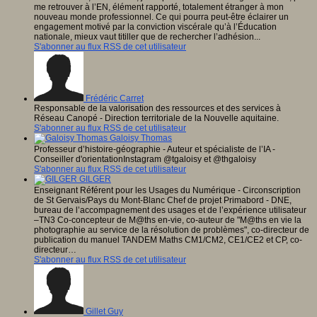
me retrouver à l’EN, élément rapporté, totalement étranger à mon
nouveau monde professionnel. Ce qui pourra peut-être éclairer un
engagement motivé par la conviction viscérale qu’à l’Éducation
nationale, mieux vaut titiller que de rechercher l’adhésion...
S'abonner au flux RSS de cet utilisateur
Frédéric Carret
Responsable de la valorisation des ressources et des services à
Réseau Canopé - Direction territoriale de la Nouvelle aquitaine.
S'abonner au flux RSS de cet utilisateur
Galoisy Thomas
Professeur d’histoire-géographie - Auteur et spécialiste de l’IA -
Conseiller d'orientationInstagram @tgaloisy et @thgaloisy
S'abonner au flux RSS de cet utilisateur
GILGER
Enseignant Référent pour les Usages du Numérique - Circonscription
de St Gervais/Pays du Mont-Blanc Chef de projet Primabord - DNE,
bureau de l’accompagnement des usages et de l’expérience utilisateur
–TN3 Co-concepteur de M@ths en-vie, co-auteur de "M@ths en vie la
photographie au service de la résolution de problèmes", co-directeur de
publication du manuel TANDEM Maths CM1/CM2, CE1/CE2 et CP, co-
directeur…
S'abonner au flux RSS de cet utilisateur
Gillet Guy