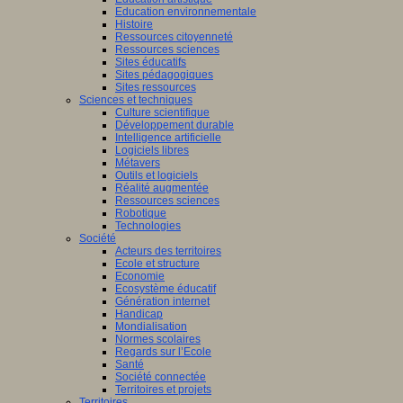
Education environnementale
Histoire
Ressources citoyenneté
Ressources sciences
Sites éducatifs
Sites pédagogiques
Sites ressources
Sciences et techniques
Culture scientifique
Développement durable
Intelligence artificielle
Logiciels libres
Métavers
Outils et logiciels
Réalité augmentée
Ressources sciences
Robotique
Technologies
Société
Acteurs des territoires
Ecole et structure
Economie
Ecosystème éducatif
Génération internet
Handicap
Mondialisation
Normes scolaires
Regards sur l’Ecole
Santé
Société connectée
Territoires et projets
Territoires