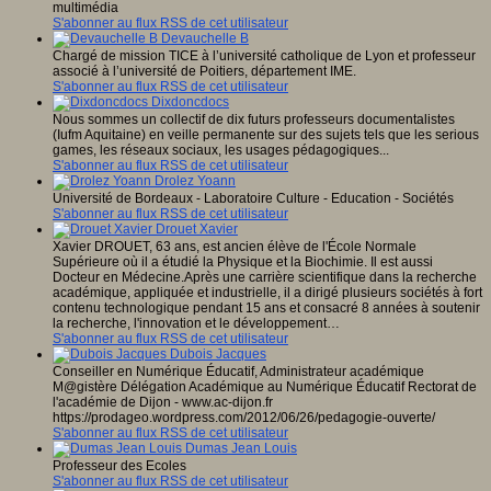
multimédia
S'abonner au flux RSS de cet utilisateur
Devauchelle B
Chargé de mission TICE à l’université catholique de Lyon et professeur
associé à l’université de Poitiers, département IME.
S'abonner au flux RSS de cet utilisateur
Dixdoncdocs
Nous sommes un collectif de dix futurs professeurs documentalistes
(Iufm Aquitaine) en veille permanente sur des sujets tels que les serious
games, les réseaux sociaux, les usages pédagogiques...
S'abonner au flux RSS de cet utilisateur
Drolez Yoann
Université de Bordeaux - Laboratoire Culture - Education - Sociétés
S'abonner au flux RSS de cet utilisateur
Drouet Xavier
Xavier DROUET, 63 ans, est ancien élève de l'École Normale
Supérieure où il a étudié la Physique et la Biochimie. Il est aussi
Docteur en Médecine.Après une carrière scientifique dans la recherche
académique, appliquée et industrielle, il a dirigé plusieurs sociétés à fort
contenu technologique pendant 15 ans et consacré 8 années à soutenir
la recherche, l'innovation et le développement…
S'abonner au flux RSS de cet utilisateur
Dubois Jacques
Conseiller en Numérique Éducatif, Administrateur académique
M@gistère Délégation Académique au Numérique Éducatif Rectorat de
l'académie de Dijon - www.ac-dijon.fr
https://prodageo.wordpress.com/2012/06/26/pedagogie-ouverte/
S'abonner au flux RSS de cet utilisateur
Dumas Jean Louis
Professeur des Ecoles
S'abonner au flux RSS de cet utilisateur