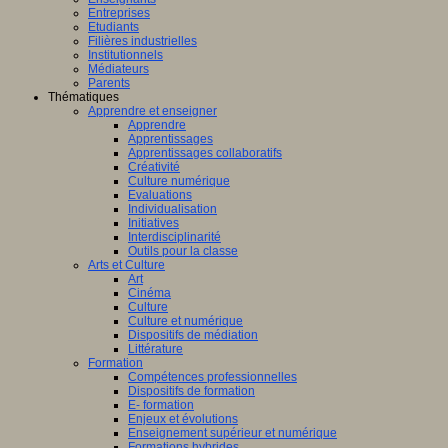
Entreprises
Etudiants
Filières industrielles
Institutionnels
Médiateurs
Parents
Thématiques
Apprendre et enseigner
Apprendre
Apprentissages
Apprentissages collaboratifs
Créativité
Culture numérique
Evaluations
Individualisation
Initiatives
Interdisciplinarité
Outils pour la classe
Arts et Culture
Art
Cinéma
Culture
Culture et numérique
Dispositifs de médiation
Littérature
Formation
Compétences professionnelles
Dispositifs de formation
E- formation
Enjeux et évolutions
Enseignement supérieur et numérique
Formations hybrides