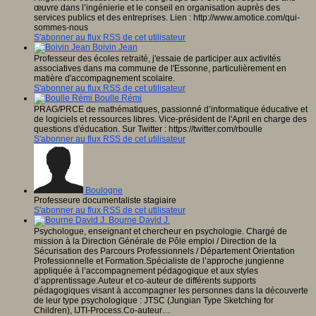
œuvre dans l’ingénierie et le conseil en organisation auprès des
services publics et des entreprises. Lien : http://www.amotice.com/qui-
sommes-nous
S'abonner au flux RSS de cet utilisateur
Boivin Jean
Professeur des écoles retraité, j'essaie de participer aux activités
associatives dans ma commune de l'Essonne, particulièrement en
matière d'accompagnement scolaire.
S'abonner au flux RSS de cet utilisateur
Boulle Rémi
PRAG/PRCE de mathématiques, passionné d’informatique éducative et
de logiciels et ressources libres. Vice-président de l'April en charge des
questions d'éducation. Sur Twitter : https://twitter.com/rboulle
S'abonner au flux RSS de cet utilisateur
Boulogne
Professeure documentaliste stagiaire
S'abonner au flux RSS de cet utilisateur
Bourne David J.
Psychologue, enseignant et chercheur en psychologie. Chargé de
mission à la Direction Générale de Pôle emploi / Direction de la
Sécurisation des Parcours Professionnels / Département Orientation
Professionnelle et Formation.Spécialiste de l’approche jungienne
appliquée à l’accompagnement pédagogique et aux styles
d’apprentissage.Auteur et co-auteur de différents supports
pédagogiques visant à accompagner les personnes dans la découverte
de leur type psychologique : JTSC (Jungian Type Sketching for
Children), IJTI-Process.Co-auteur…