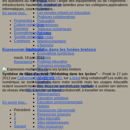
Fablab
les questions du numérique sous l’angle des équipements ou de l’ingénierie :
Géolocalisation
infrastructures haut débit, dotation de tablettes pour les collégiens,applications
Images
informatiques, cours multimédia...
Les mondes virtuels en éducation
En savoir plus...
Pratiques collaboratives
Prospective
Podcasting
Culture numérique
Smartphones
Données
Tableaux numériques
Ecosystème numérique
Tablettes
Société connectée
Web radio
Communs
Webdocumentaire
eTwinning
Expression multimédia dans les lycées bretons
Prospective
Ecosystème numérique
Espaces
mardi, 19 juin 2012
Politique éducative
Reportages
Scénarios prospectifs
Temps
Réseaux sociaux
Synthèse du bilan d’activité "Médiablog dans les lycées" -
Posté le 17 juin
Algorithme
2012 par
Catherine GUEVEL-MICHEL
sur
a-brest
blog collaboratif"Les outils du
Données
numérique se sont banalisés dans notre société mais les usages éducatifs
Réseaux sociaux et champ scolaire
restent souvent modestes. Nous ne sommes pas habitués à publier (en dehors
Sélection de ressources
du réseau d’amis), à animer un travail collaboratif, à travailler en réseau.
Bibliographies
Education artistique
Education environnementale
En savoir plus...
Histoire
Précédent
Ressources citoyenneté
1
Ressources sciences
2
Sites éducatifs
3
Sites pédagogiques
Suivant
Sites ressources