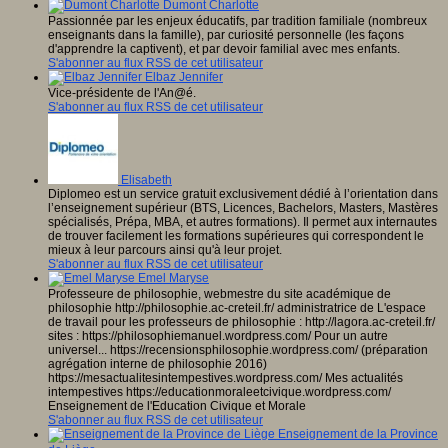
Dumont Charlotte
Passionnée par les enjeux éducatifs, par tradition familiale (nombreux
enseignants dans la famille), par curiosité personnelle (les façons
d'apprendre la captivent), et par devoir familial avec mes enfants.
S'abonner au flux RSS de cet utilisateur
Elbaz Jennifer
Vice-présidente de l'An@é.
S'abonner au flux RSS de cet utilisateur
Elisabeth
Diplomeo est un service gratuit exclusivement dédié à l’orientation dans
l’enseignement supérieur (BTS, Licences, Bachelors, Masters, Mastères
spécialisés, Prépa, MBA, et autres formations). Il permet aux internautes
de trouver facilement les formations supérieures qui correspondent le
mieux à leur parcours ainsi qu'à leur projet.
S'abonner au flux RSS de cet utilisateur
Emel Maryse
Professeure de philosophie, webmestre du site académique de
philosophie http://philosophie.ac-creteil.fr/ administratrice de L'espace
de travail pour les professeurs de philosophie : http://lagora.ac-creteil.fr/
sites : https://philosophiemanuel.wordpress.com/ Pour un autre
universel... https://recensionsphilosophie.wordpress.com/ (préparation
agrégation interne de philosophie 2016)
https://mesactualitesintempestives.wordpress.com/ Mes actualités
intempestives https://educationmoraleetcivique.wordpress.com/
Enseignement de l'Education Civique et Morale
S'abonner au flux RSS de cet utilisateur
Enseignement de la Province