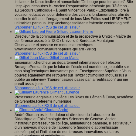
Initiateur de l'asso festive et humanitaire "Je bouge pour les autres" Site
: http://pourlesautres.fr - Ancien Responsable-bénévole (au Téléthon -
au Secours Catholique - à Saint Vincent de Paul) - Editorialiste libre à
vocation éducative, pour défendre des valeurs fondamentales, afin de
susciter le débat et l'engagement de tous Mes Editos sont LIBREMENT
utilisables par tous : http://echangessolidaritefraternite.centerblog.net/
S'abonner au flux RSS de cet utilisateur
Gilliard Laurent Pierre
Directeur de la communication et de la prospective à Unitec - Maître de
conférence associé à l'ISIC / Université Bordeaux Montaigne -
Observateur et passeur en mondes numériques -
www.linkedin.com/in/laurent-pierre-gilliard - @lpg
S'abonner au flux RSS de cet utilisateur
Gilliot Jean-Marie
Enseignant chercheur au département informatique de Télécom
BretagnePersuadé que le futur de l’école est numérique, je publie sur
mon blogTechniques Innovantes pour l’Enseignement Supérieur. Vous
pouvez également me retrouver sur Tiwtter : @jmgilliotThot Cursus a
publié un interview "l’apprentissage passe par la réutilisation" qui me
parait assez juste.
S'abonner au flux RSS de cet utilisateur
Gilmant Laurence
Professeur d’anglais au collège Les Rives du Léman à Evian, académie
de Grenoble.Référente numérique
S'abonner au flux RSS de cet utilisateur
Giordan André
André Giordan est le fondateur et directeur du Laboratoire de
Didactique et Épistémologie des Sciences de Genève. Ancien
instituteur, professeur de collège, animateur de banlieue, il est l’auteur
d’un nouveau modèle de l’apprendre (modèle d’apprentissage
allostérique) et l’initiateur de nombreuses innovations scolaires,