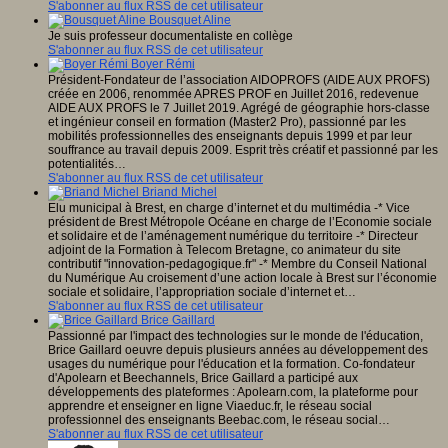
S'abonner au flux RSS de cet utilisateur
Bousquet Aline
Je suis professeur documentaliste en collège
S'abonner au flux RSS de cet utilisateur
Boyer Rémi
Président-Fondateur de l’association AIDOPROFS (AIDE AUX PROFS)
créée en 2006, renommée APRES PROF en Juillet 2016, redevenue
AIDE AUX PROFS le 7 Juillet 2019. Agrégé de géographie hors-classe
et ingénieur conseil en formation (Master2 Pro), passionné par les
mobilités professionnelles des enseignants depuis 1999 et par leur
souffrance au travail depuis 2009. Esprit très créatif et passionné par les
potentialités…
S'abonner au flux RSS de cet utilisateur
Briand Michel
Elu municipal à Brest, en charge d’internet et du multimédia -* Vice
président de Brest Métropole Océane en charge de l’Economie sociale
et solidaire et de l’aménagement numérique du territoire -* Directeur
adjoint de la Formation à Telecom Bretagne, co animateur du site
contributif "innovation-pedagogique.fr" -* Membre du Conseil National
du Numérique Au croisement d’une action locale à Brest sur l’économie
sociale et solidaire, l’appropriation sociale d’internet et…
S'abonner au flux RSS de cet utilisateur
Brice Gaillard
Passionné par l'impact des technologies sur le monde de l'éducation,
Brice Gaillard oeuvre depuis plusieurs années au développement des
usages du numérique pour l'éducation et la formation. Co-fondateur
d'Apolearn et Beechannels, Brice Gaillard a participé aux
développements des plateformes : Apolearn.com, la plateforme pour
apprendre et enseigner en ligne Viaeduc.fr, le réseau social
professionnel des enseignants Beebac.com, le réseau social…
S'abonner au flux RSS de cet utilisateur