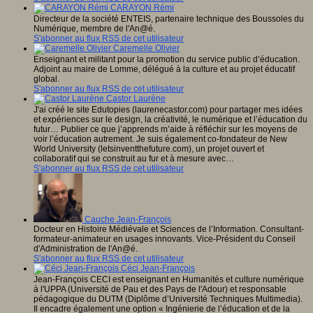
CARAYON Rémi
Directeur de la société ENTEIS, partenaire technique des Boussoles du
Numérique, membre de l'An@é.
S'abonner au flux RSS de cet utilisateur
Caremelle Olivier
Enseignant et militant pour la promotion du service public d’éducation.
Adjoint au maire de Lomme, délégué à la culture et au projet éducatif
global.
S'abonner au flux RSS de cet utilisateur
Castor Laurène
J'ai créé le site Edutopies (laurenecastor.com) pour partager mes idées
et expériences sur le design, la créativité, le numérique et l’éducation du
futur… Publier ce que j’apprends m’aide à réfléchir sur les moyens de
voir l’éducation autrement. Je suis également co-fondateur de New
World University (letsinventthefuture.com), un projet ouvert et
collaboratif qui se construit au fur et à mesure avec…
S'abonner au flux RSS de cet utilisateur
Cauche Jean-François
Docteur en Histoire Médiévale et Sciences de l’Information. Consultant-
formateur-animateur en usages innovants. Vice-Président du Conseil
d'Administration de l'An@é.
S'abonner au flux RSS de cet utilisateur
Céci Jean-François
Jean-François CECI est enseignant en Humanités et culture numérique
à l'UPPA (Université de Pau et des Pays de l'Adour) et responsable
pédagogique du DUTM (Diplôme d’Université Techniques Multimedia).
Il encadre également une option « Ingénierie de l’éducation et de la