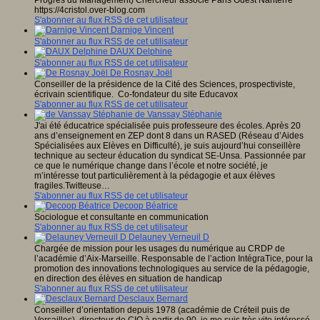
Progrès du Management) Chercheur associé Paris Ouest Nanterre
https://4cristol.over-blog.com
S'abonner au flux RSS de cet utilisateur
Darnige Vincent
S'abonner au flux RSS de cet utilisateur
DAUX Delphine
S'abonner au flux RSS de cet utilisateur
De Rosnay Joël
Conseiller de la présidence de la Cité des Sciences, prospectiviste,
écrivain scientifique. Co-fondateur du site Educavox
S'abonner au flux RSS de cet utilisateur
de Vanssay Stéphanie
J'ai été éducatrice spécialisée puis professeure des écoles. Après 20
ans d’enseignement en ZEP dont 8 dans un RASED (Réseau d’Aides
Spécialisées aux Elèves en Difficulté), je suis aujourd’hui conseillère
technique au secteur éducation du syndicat SE-Unsa. Passionnée par
ce que le numérique change dans l’école et notre société, je
m’intéresse tout particulièrement à la pédagogie et aux élèves
fragiles.Twitteuse…
S'abonner au flux RSS de cet utilisateur
Decoop Béatrice
Sociologue et consultante en communication
S'abonner au flux RSS de cet utilisateur
Delauney Verneuil D
Chargée de mission pour les usages du numérique au CRDP de
l’académie d’Aix-Marseille. Responsable de l’action IntégraTice, pour la
promotion des innovations technologiques au service de la pédagogie,
en direction des élèves en situation de handicap
S'abonner au flux RSS de cet utilisateur
Desclaux Bernard
Conseiller d’orientation depuis 1978 (académie de Créteil puis de