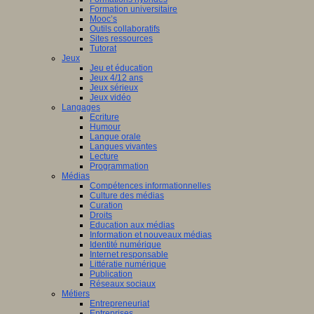
Formation universitaire
Mooc’s
Outils collaboratifs
Sites ressources
Tutorat
Jeux
Jeu et éducation
Jeux 4/12 ans
Jeux sérieux
Jeux vidéo
Langages
Ecriture
Humour
Langue orale
Langues vivantes
Lecture
Programmation
Médias
Compétences informationnelles
Culture des médias
Curation
Droits
Education aux médias
Information et nouveaux médias
Identité numérique
Internet responsable
Littératie numérique
Publication
Réseaux sociaux
Métiers
Entrepreneuriat
Entreprises