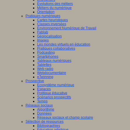
Evolutions des métiers
Métiers du numérique
Orientation
Pratiques numériques
Cartes heuristiques
Classes inversées
Environnement Numérique de Travail
Fablab
Géolocalisation
Images
Les mondes virtuels en éducation
Pratiques collaboratives
Podcasting
Smartphones
Tableaux numériques
Tablettes
Web radio
Webdocumentaire
eTwinning
Prospective
Ecosystème numérique
Espaces
Politique éducative
Scénarios prospectifs
Temps
Réseaux sociaux
Algorithme
Données
Réseaux sociaux et champ scolaire
Sélection de ressources
Bibliographies
Education artistique