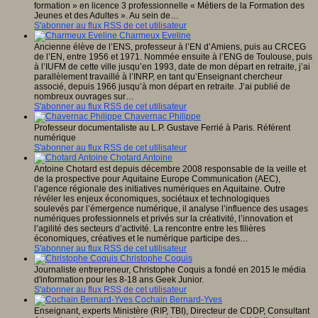
formation » en licence 3 professionnelle « Métiers de la Formation des
Jeunes et des Adultes ». Au sein de…
S'abonner au flux RSS de cet utilisateur
Charmeux Eveline
Ancienne élève de l’ENS, professeur à l’EN d’Amiens, puis au CRCEG
de l’EN, entre 1956 et 1971. Nommée ensuite à l’ENG de Toulouse, puis
à l’IUFM de cette ville jusqu’en 1993, date de mon départ en retraite, j’ai
parallèlement travaillé à l’INRP, en tant qu’Enseignant chercheur
associé, depuis 1966 jusqu’à mon départ en retraite. J’ai publié de
nombreux ouvrages sur…
S'abonner au flux RSS de cet utilisateur
Chavernac Philippe
Professeur documentaliste au L.P. Gustave Ferrié à Paris. Référent
numérique
S'abonner au flux RSS de cet utilisateur
Chotard Antoine
Antoine Chotard est depuis décembre 2008 responsable de la veille et
de la prospective pour Aquitaine Europe Communication (AEC),
l’agence régionale des initiatives numériques en Aquitaine. Outre
révéler les enjeux économiques, sociétaux et technologiques
soulevés par l’émergence numérique, il analyse l’influence des usages
numériques professionnels et privés sur la créativité, l’innovation et
l’agilité des secteurs d’activité. La rencontre entre les filières
économiques, créatives et le numérique participe des…
S'abonner au flux RSS de cet utilisateur
Christophe Coquis
Journaliste entrepreneur, Christophe Coquis a fondé en 2015 le média
d'information pour les 8-18 ans Geek Junior.
S'abonner au flux RSS de cet utilisateur
Cochain Bernard-Yves
Enseignant, experts Ministère (RIP, TBI), Directeur de CDDP, Consultant