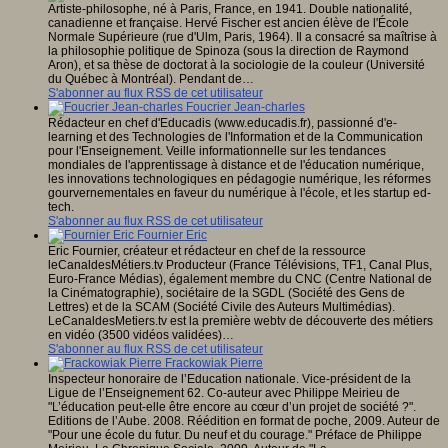
Artiste-philosophe, né à Paris, France, en 1941. Double nationalité,
canadienne et française. Hervé Fischer est ancien élève de l'École
Normale Supérieure (rue d'Ulm, Paris, 1964). Il a consacré sa maîtrise à
la philosophie politique de Spinoza (sous la direction de Raymond
Aron), et sa thèse de doctorat à la sociologie de la couleur (Université
du Québec à Montréal). Pendant de…
S'abonner au flux RSS de cet utilisateur
Foucrier Jean-charles
Rédacteur en chef d'Educadis (www.educadis.fr), passionné d'e-
learning et des Technologies de l'Information et de la Communication
pour l'Enseignement. Veille informationnelle sur les tendances
mondiales de l'apprentissage à distance et de l'éducation numérique,
les innovations technologiques en pédagogie numérique, les réformes
gourvernementales en faveur du numérique à l'école, et les startup ed-
tech.
S'abonner au flux RSS de cet utilisateur
Fournier Eric
Eric Fournier, créateur et rédacteur en chef de la ressource
leCanaldesMétiers.tv Producteur (France Télévisions, TF1, Canal Plus,
Euro-France Médias), également membre du CNC (Centre National de
la Cinématographie), sociétaire de la SGDL (Société des Gens de
Lettres) et de la SCAM (Société Civile des Auteurs Multimédias).
LeCanaldesMetiers.tv est la première webtv de découverte des métiers
en vidéo (3500 vidéos validées)…
S'abonner au flux RSS de cet utilisateur
Frackowiak Pierre
Inspecteur honoraire de l’Education nationale. Vice-président de la
Ligue de l’Enseignement 62. Co-auteur avec Philippe Meirieu de
"L’éducation peut-elle être encore au cœur d’un projet de société ?".
Editions de l’Aube. 2008. Réédition en format de poche, 2009. Auteur de
"Pour une école du futur. Du neuf et du courage." Préface de Philippe