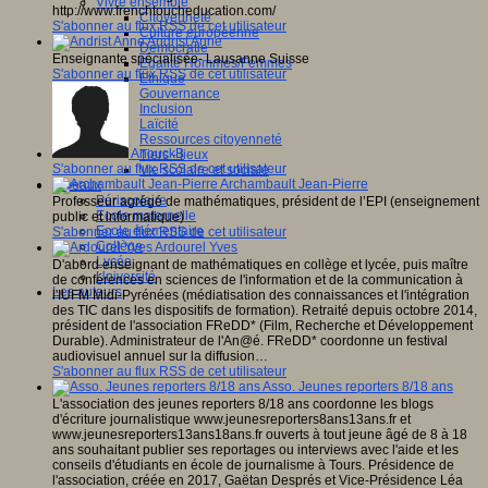
Vivre ensemble
http://www.frenchtoucheducation.com/
Citoyenneté
S'abonner au flux RSS de cet utilisateur
Culture européenne
Andrist Anne
Démocratie
Enseignante spécialisée- Lausanne Suisse
Egalité Hommes/Femmes
S'abonner au flux RSS de cet utilisateur
Ethique
Gouvernance
Inclusion
Laïcité
Ressources citoyenneté
AnouckB
Tiers - lieux
S'abonner au flux RSS de cet utilisateur
Vie scolaire et sociale
Archambault Jean-Pierre
Niveaux
Périscolaire
Professeur agrégé de mathématiques, président de l’EPI (enseignement
Ecole maternelle
public et informatique)
Ecole élémentaire
S'abonner au flux RSS de cet utilisateur
Collège
Ardourel Yves
Lycée
D'abord enseignant de mathématiques en collège et lycée, puis maître
Université
de conférences en sciences de l'information et de la communication à
Les auteurs
l'IUFM Midi-Pyrénées (médiatisation des connaissances et l'intégration
des TIC dans les dispositifs de formation). Retraité depuis octobre 2014,
président de l'association FReDD* (Film, Recherche et Développement
Durable). Administrateur de l'An@é. FReDD* coordonne un festival
audiovisuel annuel sur la diffusion…
S'abonner au flux RSS de cet utilisateur
Asso. Jeunes reporters 8/18 ans
L'association des jeunes reporters 8/18 ans coordonne les blogs
d'écriture journalistique www.jeunesreporters8ans13ans.fr et
www.jeunesreporters13ans18ans.fr ouverts à tout jeune âgé de 8 à 18
ans souhaitant publier ses reportages ou interviews avec l'aide et les
conseils d'étudiants en école de journalisme à Tours. Présidence de
l'association, créée en 2017, Gaëtan Després et Vice-Présidence Léa