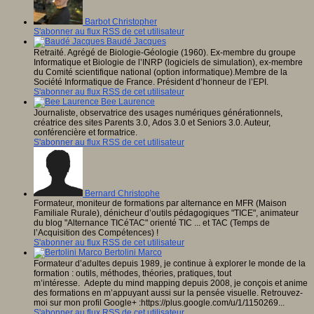
Barbot Christopher
S'abonner au flux RSS de cet utilisateur
Baudé Jacques
Retraité. Agrégé de Biologie-Géologie (1960). Ex-membre du groupe
Informatique et Biologie de l’INRP (logiciels de simulation), ex-membre
du Comité scientifique national (option informatique).Membre de la
Société Informatique de France. Président d’honneur de l’EPI.
S'abonner au flux RSS de cet utilisateur
Bee Laurence
Journaliste, observatrice des usages numériques générationnels,
créatrice des sites Parents 3.0, Ados 3.0 et Seniors 3.0. Auteur,
conférencière et formatrice.
S'abonner au flux RSS de cet utilisateur
Bernard Christophe
Formateur, moniteur de formations par alternance en MFR (Maison
Familiale Rurale), dénicheur d’outils pédagogiques "TICE", animateur
du blog "Alternance TICéTAC" orienté TIC ... et TAC (Temps de
l’Acquisition des Compétences) !
S'abonner au flux RSS de cet utilisateur
Bertolini Marco
Formateur d’adultes depuis 1989, je continue à explorer le monde de la
formation : outils, méthodes, théories, pratiques, tout
m’intéresse. Adepte du mind mapping depuis 2008, je conçois et anime
des formations en m’appuyant aussi sur la pensée visuelle. Retrouvez-
moi sur mon profil Google+ :https://plus.google.com/u/1/1150269...
S'abonner au flux RSS de cet utilisateur