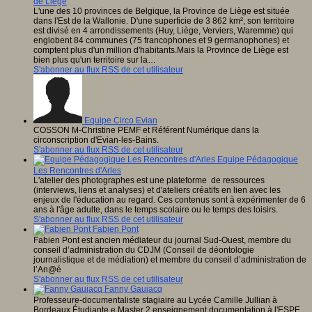
de Liège
L'une des 10 provinces de Belgique, la Province de Liège est située
dans l'Est de la Wallonie. D'une superficie de 3 862 km², son territoire
est divisé en 4 arrondissements (Huy, Liège, Verviers, Waremme) qui
englobent 84 communes (75 francophones et 9 germanophones) et
comptent plus d'un million d'habitants.Mais la Province de Liège est
bien plus qu'un territoire sur la…
S'abonner au flux RSS de cet utilisateur
Equipe Circo Evian
COSSON M-Christine PEMF et Référent Numérique dans la
circonscription d'Evian-les-Bains.
S'abonner au flux RSS de cet utilisateur
Equipe Pédagogique
Les Rencontres d'Arles
L'atelier des photographes est une plateforme de ressources
(interviews, liens et analyses) et d'ateliers créatifs en lien avec les
enjeux de l'éducation au regard. Ces contenus sont à expérimenter de 6
ans à l'âge adulte, dans le temps scolaire ou le temps des loisirs.
S'abonner au flux RSS de cet utilisateur
Fabien Pont
Fabien Pont est ancien médiateur du journal Sud-Ouest, membre du
conseil d’administration du CDJM (Conseil de déontologie
journalistique et de médiation) et membre du conseil d’administration de
l’An@é
S'abonner au flux RSS de cet utilisateur
Fanny Gaujacq
Professeure-documentaliste stagiaire au Lycée Camille Jullian à
Bordeaux Étudiante e Master 2 enseignement documentation à l'ESPE