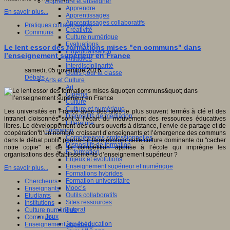
Apprendre et enseigner
Apprendre
En savoir plus...
Apprentissages
Apprentissages collaboratifs
Pratiques collaboratives
Créativité
Communs
Culture numérique
Evaluations
Le lent essor des formations mises "en communs" dans
Individualisation
l’enseignement supérieur en France
Initiatives
Interdisciplinarité
samedi, 05 novembre 2016
Outils pour la classe
Débats
Arts et Culture
Art
Cinéma
Culture
Culture et numérique
Les universités en France avec des sites le plus souvent fermés à clé et des
Dispositifs de médiation
intranet cloisonnés sont à l’écart du mouvement des ressources éducatives
Littérature
libres. Le développement des cours ouverts à distance, l’envie de partage et de
Formation
coopération d’un nombre croissant d’enseignants et l’émergence des communs
Compétences professionnelles
dans le débat public pourra-t-il faire évoluer cette culture dominante du "cacher
Dispositifs de formation
notre copie" et de la compétition apprise à l’école qui imprègne les
E- formation
organisations des établissements d’enseignement supérieur ?
Enjeux et évolutions
Enseignement supérieur et numérique
En savoir plus...
Formations hybrides
Formation universitaire
Chercheurs
Mooc’s
Enseignants
Outils collaboratifs
Etudiants
Sites ressources
Institutions
Tutorat
Culture numérique
Jeux
Communs
Jeu et éducation
Enseignement supérieur