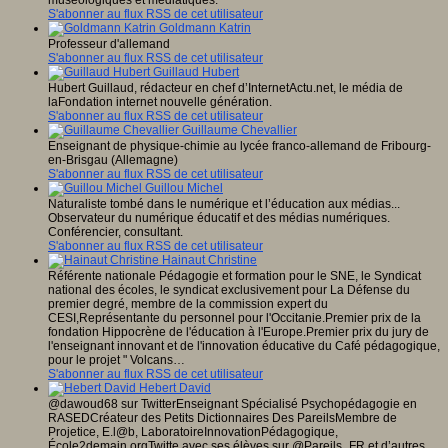
muséologiques et médiatiques.
S'abonner au flux RSS de cet utilisateur
Goldmann Katrin
Professeur d'allemand
S'abonner au flux RSS de cet utilisateur
Guillaud Hubert
Hubert Guillaud, rédacteur en chef d’InternetActu.net, le média de
laFondation internet nouvelle génération.
S'abonner au flux RSS de cet utilisateur
Guillaume Chevallier
Enseignant de physique-chimie au lycée franco-allemand de Fribourg-
en-Brisgau (Allemagne)
S'abonner au flux RSS de cet utilisateur
Guillou Michel
Naturaliste tombé dans le numérique et l’éducation aux médias...
Observateur du numérique éducatif et des médias numériques.
Conférencier, consultant.
S'abonner au flux RSS de cet utilisateur
Hainaut Christine
Référente nationale Pédagogie et formation pour le SNE, le Syndicat
national des écoles, le syndicat exclusivement pour La Défense du
premier degré, membre de la commission expert du
CESI,Représentante du personnel pour l'Occitanie.Premier prix de la
fondation Hippocrène de l'éducation à l'Europe.Premier prix du jury de
l'enseignant innovant et de l'innovation éducative du Café pédagogique,
pour le projet " Volcans…
S'abonner au flux RSS de cet utilisateur
Hebert David
@dawoud68 sur TwitterEnseignant Spécialisé Psychopédagogie en
RASEDCréateur des Petits Dictionnaires Des PareilsMembre de
Projetice, E.l@b, LaboratoireInnovationPédagogique,
École2demain.orgTwitte avec ses élèves sur @Pareils_FR et d’autres