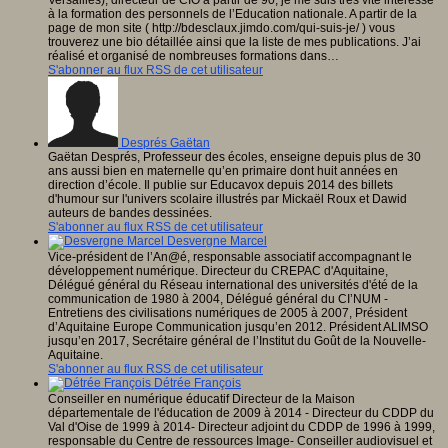
Versailles), directeur de CIO à partir de 90, je me suis très vite intéressé
à la formation des personnels de l’Education nationale. A partir de la
page de mon site ( http://bdesclaux.jimdo.com/qui-suis-je/ ) vous
trouverez une bio détaillée ainsi que la liste de mes publications. J’ai
réalisé et organisé de nombreuses formations dans…
S'abonner au flux RSS de cet utilisateur
Després Gaëtan
Gaëtan Després, Professeur des écoles, enseigne depuis plus de 30
ans aussi bien en maternelle qu’en primaire dont huit années en
direction d’école. Il publie sur Educavox depuis 2014 des billets
d'humour sur l'univers scolaire illustrés par Mickaël Roux et Dawid
auteurs de bandes dessinées.
S'abonner au flux RSS de cet utilisateur
Desvergne Marcel
Vice-président de l’An@é, responsable associatif accompagnant le
développement numérique. Directeur du CREPAC d'Aquitaine,
Délégué général du Réseau international des universités d'été de la
communication de 1980 à 2004, Délégué général du CI’NUM -
Entretiens des civilisations numériques de 2005 à 2007, Président
d’Aquitaine Europe Communication jusqu’en 2012. Président ALIMSO
jusqu’en 2017, Secrétaire général de l’Institut du Goût de la Nouvelle-
Aquitaine.
S'abonner au flux RSS de cet utilisateur
Détrée François
Conseiller en numérique éducatif Directeur de la Maison
départementale de l'éducation de 2009 à 2014 - Directeur du CDDP du
Val d'Oise de 1999 à 2014- Directeur adjoint du CDDP de 1996 à 1999,
responsable du Centre de ressources Image- Conseiller audiovisuel et