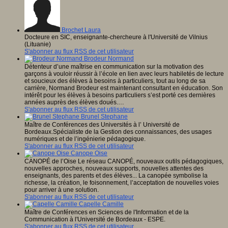
Brochet Laura
Docteure en SIC, enseignante-chercheure à l'Université de Vilnius
(Lituanie)
S'abonner au flux RSS de cet utilisateur
Brodeur Normand
Détenteur d’une maîtrise en communication sur la motivation des
garçons à vouloir réussir à l’école en lien avec leurs habiletés de lecture
et soucieux des élèves à besoins à particuliers, tout au long de sa
carrière, Normand Brodeur est maintenant consultant en éducation. Son
intérêt pour les élèves à besoins particuliers s’est porté ces dernières
années auprès des élèves doués.…
S'abonner au flux RSS de cet utilisateur
Brunel Stephane
Maître de Conférences des Universités à l’ Université de
Bordeaux.Spécialiste de la Gestion des connaissances, des usages
numériques et de l’ingénierie pédagogique.
S'abonner au flux RSS de cet utilisateur
Canope Oise
CANOPÉ de l’Oise Le réseau CANOPÉ, nouveaux outils pédagogiques,
nouvelles approches, nouveaux supports, nouvelles attentes des
enseignants, des parents et des élèves... La canopée symbolise la
richesse, la création, le foisonnement, l’acceptation de nouvelles voies
pour arriver à une solution.
S'abonner au flux RSS de cet utilisateur
Capelle Camille
Maître de Conférences en Sciences de l'Information et de la
Communication à l'Université de Bordeaux - ESPE.
S'abonner au flux RSS de cet utilisateur