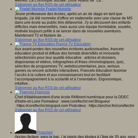
Meirieu. La Chronique Sociale. 2009. Auteur de "La…
S'abonner au flux RSS de cet utilisateur
Fradet Murielle
Jeune professeure des écoles, après un an de stage en tant que
brigade, j'ai été nommée d'office en maternelle avec une classe de MS
dans une école au public très défavorisé. J'y ai découvert des enfants
difficiles mais émerveillés, mais aussi une équipe formidable, soudée,
motivée toujours prête à se lancer dans de nouvelles aventures.
Maintenant T2 et titulaire de…
S'abonner au flux RSS de cet utilisateur
France TV Education
Aux avant-postes des nouvelles écritures audiovisuelles, francetv
éducation produit et diffuse des formats diversifiés et innovants
sélectionnés pour leur qualité éducative : articles et dossiers,
diaporamas et vidéos, infographies et frises chronologiques, quiz,
sélection de programmes TV, web­documentaires, jeux, serious
games ou encore activités interactives. Francetv éducation favorise
l’accès à la culture et aux connaissances tout en facilitant
l’accompagnement à la scolarité et à l’orientation. Ergonomique,
intuitive…
S'abonner au flux RSS de cet utilisateur
François
Chef d'établissement d'une école Référent numérique pour la DDEC
d'Indre-et-Loire Formateur : www.coreflechir.net Blogueur
: https://coreflechir.blogspot.com Podcsteur : https://anchor.fm/coreflechir
S'abonner au flux RSS de cet utilisateur
Fraschini
Ancien facteur, sans le bac, j’ai repris des études à l’âge de 35 ans, pour