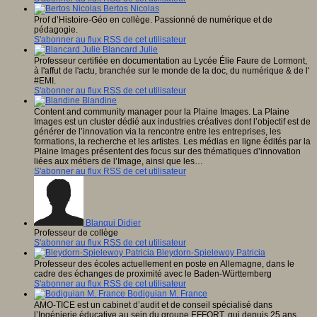
Bertos Nicolas
Prof d’Histoire-Géo en collège. Passionné de numérique et de
pédagogie.
S'abonner au flux RSS de cet utilisateur
Blancard Julie
Professeur certifiée en documentation au Lycée Élie Faure de Lormont,
à l'affut de l'actu, branchée sur le monde de la doc, du numérique & de l'
#EMI.
S'abonner au flux RSS de cet utilisateur
Blandine
Content and community manager pour la Plaine Images. La Plaine
Images est un cluster dédié aux industries créatives dont l’objectif est de
générer de l’innovation via la rencontre entre les entreprises, les
formations, la recherche et les artistes. Les médias en ligne édités par la
Plaine Images présentent des focus sur des thématiques d’innovation
liées aux métiers de l’Image, ainsi que les…
S'abonner au flux RSS de cet utilisateur
Blanqui Didier
Professeur de collège
S'abonner au flux RSS de cet utilisateur
Bleydorn-Spielewoy Patricia
Professeur des écoles actuellement en poste en Allemagne, dans le
cadre des échanges de proximité avec le Baden-Württemberg
S'abonner au flux RSS de cet utilisateur
Bodiguian M. France
AMO-TICE est un cabinet d’audit et de conseil spécialisé dans
l’Ingénierie éducative au sein du groupe EFFORT, qui depuis 25 ans