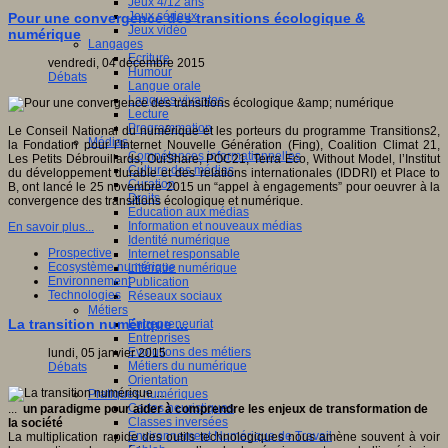
Jeux 4/12 ans
Jeux sérieux
Pour une convergence des transitions écologique &
Jeux vidéo
numérique
Langages
Ecriture
vendredi, 04 décembre 2015
Humour
Débats
Langue orale
Langues vivantes
Lecture
Programmation
Le Conseil National du numérique et les porteurs du programme Transitions2,
Médias
la Fondation pour l’Internet Nouvelle Génération (Fing), Coalition Climat 21,
Compétences informationnelles
Les Petits Débrouillards, OuiShare, POC21, Terra Eco, Without Model, l’Institut
Culture des médias
du développement durable et des relations internationales (IDDRI) et Place to
Curation
B, ont lancé le 25 novembre 2015 un “appel à engagements” pour oeuvrer à la
Droits
convergence des transitions écologique et numérique.
Education aux médias
Information et nouveaux médias
En savoir plus...
Identité numérique
Prospective
Internet responsable
Ecosystème numérique
Littératie numérique
Environnement
Publication
Technologies
Réseaux sociaux
Métiers
La transition numérique ...
Entrepreneuriat
Entreprises
Evolutions des métiers
lundi, 05 janvier 2015
Métiers du numérique
Débats
Orientation
Pratiques numériques
Cartes heuristiques
...
un paradigme pour aider à comprendre les enjeux de transformation de
Classes inversées
la société
Environnement Numérique de Travail
La multiplication rapide des outils technologiques nous amène souvent à voir