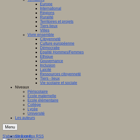
Europe
International
Régions
Ruralité
Territoires et projets
Tiers lieux
Villes
Vivre ensemble
Citoyenneté
Culture européenne
Démocratie
Egalité Hommes/Femmes
Ethique
Gouvernance
Inclusion
Laïcité
Ressources citoyenneté
Tiers - lieux
Vie scolaire et sociale
Niveaux
Périscolaire
Ecole maternelle
Ecole élémentaire
Collège
Lycée
Université
Les auteurs
Menu
S'abonner à ce flux RSS
S'informer