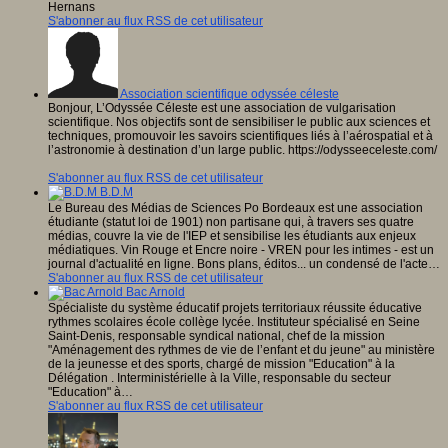
Hernans
S'abonner au flux RSS de cet utilisateur
Association scientifique odyssée céleste
Bonjour, L’Odyssée Céleste est une association de vulgarisation
scientifique. Nos objectifs sont de sensibiliser le public aux sciences et
techniques, promouvoir les savoirs scientifiques liés à l’aérospatial et à
l’astronomie à destination d’un large public. https://odysseeceleste.com/
S'abonner au flux RSS de cet utilisateur
B.D.M
Le Bureau des Médias de Sciences Po Bordeaux est une association
étudiante (statut loi de 1901) non partisane qui, à travers ses quatre
médias, couvre la vie de l'IEP et sensibilise les étudiants aux enjeux
médiatiques. Vin Rouge et Encre noire - VREN pour les intimes - est un
journal d'actualité en ligne. Bons plans, éditos... un condensé de l'acte…
S'abonner au flux RSS de cet utilisateur
Bac Arnold
Spécialiste du système éducatif projets territoriaux réussite éducative
rythmes scolaires école collège lycée. Instituteur spécialisé en Seine
Saint-Denis, responsable syndical national, chef de la mission
"Aménagement des rythmes de vie de l’enfant et du jeune" au ministère
de la jeunesse et des sports, chargé de mission "Education" à la
Délégation . Interministérielle à la Ville, responsable du secteur
"Education" à…
S'abonner au flux RSS de cet utilisateur