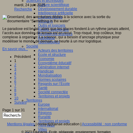
Sciences et techniques
Culture scientifique
mardi, 24 juin 2025
Développement durable
Recherche
Intelligence artificielle
Logiciels libres
Métavers
Outils et logiciels
Le paradoxe est brutal : alors que les glaces fondent à un rythme jamais atteint,
Réalité augmentée
l’accès aux données de terrain est en recul. Trop risqué, trop coûteux, trop
Ressources sciences
complexe à organiser. La science, qui a besoin d’ancrage physique pour
Robotique
modéliser le monde de demain, se heurte à un mur logistique.
Technologies
Société
En savoir plus...
Acteurs des territoires
Ecole et structure
Précédent
Economie
1
Ecosystème éducatif
2
Génération internet
3
Handicap
4
Mondialisation
5
Normes scolaires
6
Regards sur l’Ecole
7
Santé
8
Société connectée
9
Territoires et projets
10
Territoires
Suivant
Europe
International
Page 1 sur 31
Régions
Ruralité
Territoires et projets
Mentions légales
| contact[@]anae.education |
Accessibilité : non conforme
Tiers lieux
Villes
© 2023 Educavox, Ecole, pédagogie, enseignement, formation