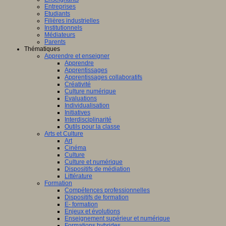
Entreprises
Etudiants
Filières industrielles
Institutionnels
Médiateurs
Parents
Thématiques
Apprendre et enseigner
Apprendre
Apprentissages
Apprentissages collaboratifs
Créativité
Culture numérique
Evaluations
Individualisation
Initiatives
Interdisciplinarité
Outils pour la classe
Arts et Culture
Art
Cinéma
Culture
Culture et numérique
Dispositifs de médiation
Littérature
Formation
Compétences professionnelles
Dispositifs de formation
E- formation
Enjeux et évolutions
Enseignement supérieur et numérique
Formations hybrides