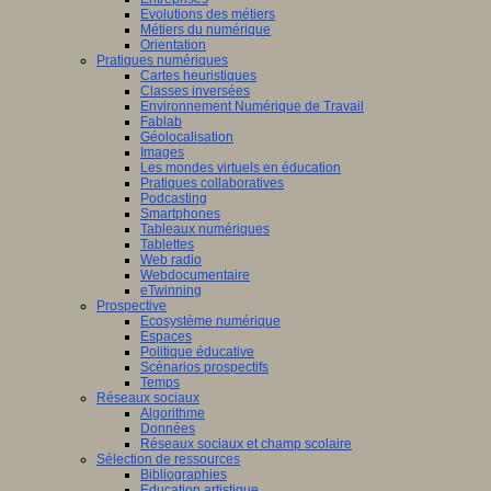
Evolutions des métiers
Métiers du numérique
Orientation
Pratiques numériques
Cartes heuristiques
Classes inversées
Environnement Numérique de Travail
Fablab
Géolocalisation
Images
Les mondes virtuels en éducation
Pratiques collaboratives
Podcasting
Smartphones
Tableaux numériques
Tablettes
Web radio
Webdocumentaire
eTwinning
Prospective
Ecosystème numérique
Espaces
Politique éducative
Scénarios prospectifs
Temps
Réseaux sociaux
Algorithme
Données
Réseaux sociaux et champ scolaire
Sélection de ressources
Bibliographies
Education artistique