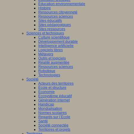
Education environnementale
Histoire
Ressources citoyenneté
Ressources sciences
Sites éducatifs
Sites pédagogiques
Sites ressources
Sciences et techniques
Culture scientifique
Développement durable
Intelligence artificielle
Logiciels libres
Métavers
Outils et logiciels
Réalité augmentée
Ressources sciences
Robotique
Technologies
Société
Acteurs des territoires
Ecole et structure
Economie
Ecosystème éducatif
Génération internet
Handicap
Mondialisation
Normes scolaires
Regards sur l’Ecole
Santé
Société connectée
Territoires et projets
Territoires