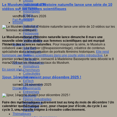
Débats
Faits marquants
Le Muséum national d’Histoire naturelle lance une série de 10
Interviews
vidéos sur les femmes scientifiques
Reportages
Brèves
vendredi, 06 mars 2026
Agenda
Fait marquant
Innover
Didactique
Dispositifs
Pédagogie
Recherche
Le Muséum national d’Histoire naturelle lance dimanche 8 mars une
Technologies
nouvelle série vidéo dédiée aux femmes scientifiques qui ont marqué
Savoir(s)
l’histoire des sciences naturelles
. Pour inaugurer la série, le Muséum a
Analyses
collaboré avec Léa Barbier (@leapassionvintage), créatrice de contenus
Conférences
spécialisée dans la vulgarisation de portraits féminins historiques.
Elle rend
Outils
hommage aux femmes scientifiques dans une courte vidéo introductive.
Le
Pratiques
premier portrait de la série, consacré à Madeleine Basseporte sera dévoilé le 8
Acteurs de l'éducation
mars 2026 sur les réseaux sociaux du Muséum.
Animateurs
En savoir plus...
Chercheurs
Collectivités
1jour, 1énigme revient pour décembre 2025 !
Editeurs
EdTech
Encadrement
samedi, 29 novembre 2025
Enseignants
Dispositifs
Entreprises
Etudiants
Filières industrielles
Faire des mathématiques autrement tout au long du mois de décembre ! Un
Institutionnels
calendrier mathématique avec, pour chaque jour d'école, du cycle 1 au
Médiateurs
cycle 3, une nouvelle énigme à résoudre collectivement.
Parents
Thématiques