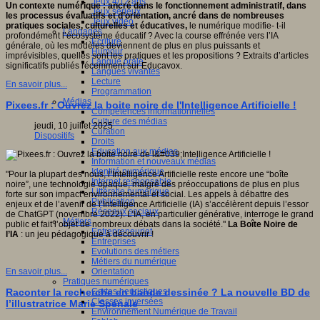
Jeux 4/12 ans
Un contexte numérique : ancré dans le fonctionnement administratif, dans
Jeux sérieux
les processus évaluatifs et d’orientation, ancré dans de nombreuses
Jeux vidéo
pratiques sociales, culturelles et éducatives,
le numérique modifie- t-il
Langages
profondément l’écosystème éducatif ? Avec
la course effrénée vers l’IA
Ecriture
générale, où les modèles deviennent de plus en plus puissants et
Humour
imprévisibles, quelles sont les pratiques et les propositions ? Extraits d’articles
Langue orale
significatifs publiés récemment sur Educavox.
Langues vivantes
Lecture
En savoir plus...
Programmation
Médias
Pixees.fr : Ouvrez la boite noire de l'Intelligence Artificielle !
Compétences informationnelles
Culture des médias
jeudi, 10 juillet 2025
Curation
Dispositifs
Droits
Education aux médias
Information et nouveaux médias
Identité numérique
"Pour la plupart des nous, l’Intelligence Artificielle reste encore une “boîte
Internet responsable
noire”, une technologie opaque, malgré des préoccupations de plus en plus
Littératie numérique
forte sur son impact environnemental et social. Les appels à débattre des
Publication
enjeux et de l’avenir de l’Intelligence Artificielle (IA) s’accélèrent depuis l’essor
Réseaux sociaux
de ChatGPT (novembre 2022). L’IA, en particulier générative, interroge le grand
Métiers
public et fait l’objet de nombreux débats dans la société."
La Boîte Noire de
Entrepreneuriat
l’IA
: un jeu pédagogique à découvrir !
Entreprises
Evolutions des métiers
Métiers du numérique
Orientation
En savoir plus...
Pratiques numériques
Cartes heuristiques
Raconter la recherche en bande dessinée ? La nouvelle BD de
Classes inversées
l’illustratrice Marie Spénale
Environnement Numérique de Travail