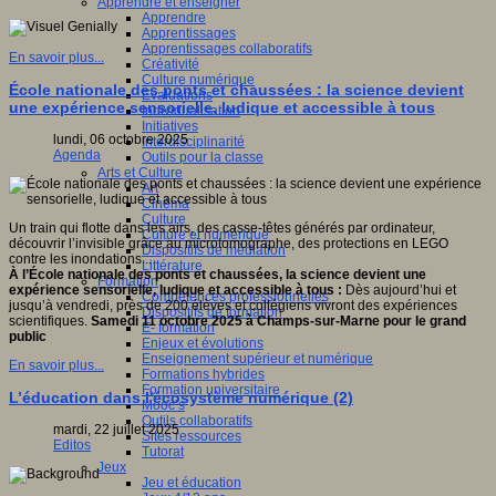
Apprendre et enseigner
Apprendre
Apprentissages
Apprentissages collaboratifs
En savoir plus...
Créativité
Culture numérique
École nationale des ponts et chaussées : la science devient
Evaluations
une expérience sensorielle, ludique et accessible à tous
Individualisation
Initiatives
lundi, 06 octobre 2025
Interdisciplinarité
Agenda
Outils pour la classe
Arts et Culture
Art
Cinéma
Culture
Un train qui flotte dans les airs, des casse-têtes générés par ordinateur,
Culture et numérique
découvrir l’invisible grâce au microtomographe, des protections en LEGO
Dispositifs de médiation
contre les inondations...
Littérature
À l’École nationale des ponts et chaussées, la science devient une
Formation
expérience sensorielle, ludique et accessible à tous :
Dès aujourd’hui et
Compétences professionnelles
jusqu’à vendredi, près de 200 élèves et collégiens vivront des expériences
Dispositifs de formation
scientifiques.
Samedi 11 octobre 2025 à Champs-sur-Marne pour le grand
E- formation
public
Enjeux et évolutions
Enseignement supérieur et numérique
En savoir plus...
Formations hybrides
Formation universitaire
L’éducation dans l'écosystème numérique (2)
Mooc’s
Outils collaboratifs
mardi, 22 juillet 2025
Sites ressources
Editos
Tutorat
Jeux
Jeu et éducation