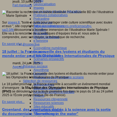
Fablab
jeudi, 10 juillet 2025
Géolocalisation
Fait marquant
Images
Les mondes virtuels en éducation
Pratiques collaboratives
Podcasting
Smartphones
Sur
pixees.fr
, "b
oite à outils pour partager cette culture scientifique avec toutes
Tableaux numériques
et tous
", site copyright
https://creativecommons.org/licenses/by-
Tablettes
sa/2.0/fr/
découvrons la troisième immersion de l’illustratrice Marie Spénale !
Web radio
Elle va à la rencontre de scientifiques d’équipes Inria et nous aide à
Webdocumentaire
comprendre, avec son crayon, la thématique de recherche.
eTwinning
En savoir plus...
Prospective
Ecosystème numérique
18 juillet : la France accueille des lycéens et étudiants du
Espaces
Politique éducative
monde entier pour les Olympiades Internationales de Physique
Scénarios prospectifs
Temps
mardi, 24 juin 2025
Réseaux sociaux
Agenda
Algorithme
Données
Réseaux sociaux et champ scolaire
Sélection de ressources
Le 18 juillet prochain, la France s'apprête à accueillir un événement mondial
Bibliographies
d’envergure :
la 55e édition des Olympiades Internationales de Physique
Education artistique
(IPhO)
se déroulera pour la toute première fois dans le pays du 18 au 24 juillet
Education environnementale
2025 à l’École polytechnique (Île-de-France).
Histoire
Ressources citoyenneté
En savoir plus...
Ressources sciences
Sites éducatifs
Groenland, des aventuriers dédiés à la science avec la sortie
Sites pédagogiques
du documentaire “Something in the water”
Sites ressources