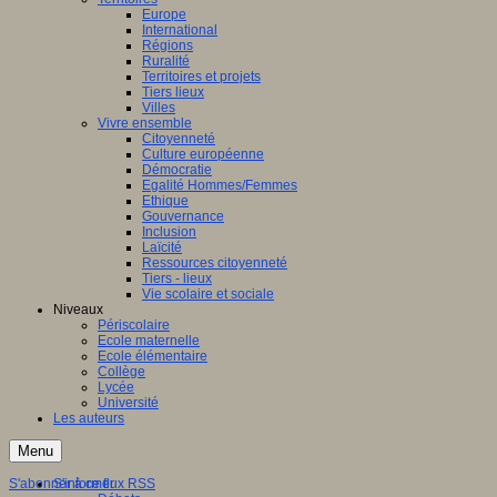
Europe
International
Régions
Ruralité
Territoires et projets
Tiers lieux
Villes
Vivre ensemble
Citoyenneté
Culture européenne
Démocratie
Egalité Hommes/Femmes
Ethique
Gouvernance
Inclusion
Laïcité
Ressources citoyenneté
Tiers - lieux
Vie scolaire et sociale
Niveaux
Périscolaire
Ecole maternelle
Ecole élémentaire
Collège
Lycée
Université
Les auteurs
Menu
S'abonner à ce flux RSS
S'informer