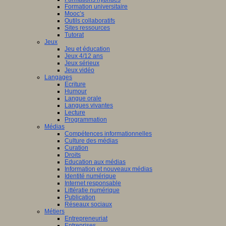
Formation universitaire
Mooc’s
Outils collaboratifs
Sites ressources
Tutorat
Jeux
Jeu et éducation
Jeux 4/12 ans
Jeux sérieux
Jeux vidéo
Langages
Ecriture
Humour
Langue orale
Langues vivantes
Lecture
Programmation
Médias
Compétences informationnelles
Culture des médias
Curation
Droits
Education aux médias
Information et nouveaux médias
Identité numérique
Internet responsable
Littératie numérique
Publication
Réseaux sociaux
Métiers
Entrepreneuriat
Entreprises