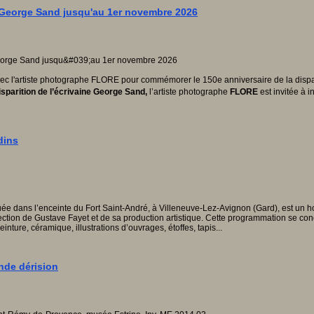
 George Sand jusqu'au 1er novembre 2026
ec l'artiste photographe FLORE pour commémorer le 150e anniversaire de la dispa
isparition de l’écrivaine George Sand,
l’artiste photographe
FLORE
est invitée à 
dins
tuée dans l’enceinte du Fort Saint-André, à Villeneuve-Lez-Avignon (Gard), est un 
llection de Gustave Fayet et de sa production artistique. Cette programmation se con
einture, céramique, illustrations d’ouvrages, étoffes, tapis...
ande dérision