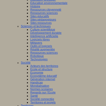
Education environnementale
Histoire
Ressources citoyenneté
Ressources sciences
Sites éducatifs
Sites pédagogiques
Sites ressources
Sciences et techniques
Culture scientifique
Développement durable
Intelligence artificielle
Logiciels libres
Métavers
Outils et logiciels
Réalité augmentée
Ressources sciences
Robotique
Technologies
Société
Acteurs des territoires
Ecole et structure
Economie
Ecosystème éducatif
Génération internet
Handicap
Mondialisation
Normes scolaires
Regards sur l’Ecole
Santé
Société connectée
Territoires et projets
Territoires