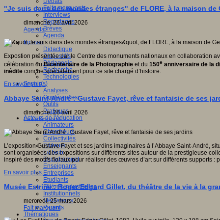
Débats
Faits marquants
"Je suis dans des mondes étranges" de FLORE, à la maison de
Interviews
Reportages
dimanche, 26 avril 2026
Brèves
Agenda
Agenda
Innover
Didactique
Dispositifs
Expostion présentée par le Centre des monuments nationaux en collaboration av
Pédagogie
e
célébration du
Bicentenaire de la Photographie
et du
150
anniversaire de la d
Recherche
inédite
conçue spécialement pour ce site chargé d’histoire.
Technologies
Savoir(s)
En savoir plus...
Analyses
Conférences
Abbaye Saint-André : Gustave Fayet, rêve et fantaisie de ses jar
Outils
Pratiques
dimanche, 26 avril 2026
Acteurs de l'éducation
Fait marquant
Animateurs
Chercheurs
Collectivités
Editeurs
L’exposition Gustave Fayet et ses jardins imaginaires à l’Abbaye Saint-André, si
EdTech
sont organisées des expositions sur différents sites autour de la prestigieuse co
Encadrement
inspiré des motifs floraux pour réaliser des œuvres d’art sur différents supports : p
Enseignants
En savoir plus...
Entreprises
Etudiants
Musée Estrine : Roger Edgard Gillet, du théâtre de la vie à la gr
Filières industrielles
Institutionnels
Médiateurs
mercredi, 25 mars 2026
Parents
Fait marquant
Thématiques