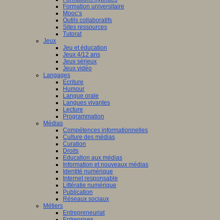
Formation universitaire
Mooc’s
Outils collaboratifs
Sites ressources
Tutorat
Jeux
Jeu et éducation
Jeux 4/12 ans
Jeux sérieux
Jeux vidéo
Langages
Ecriture
Humour
Langue orale
Langues vivantes
Lecture
Programmation
Médias
Compétences informationnelles
Culture des médias
Curation
Droits
Education aux médias
Information et nouveaux médias
Identité numérique
Internet responsable
Littératie numérique
Publication
Réseaux sociaux
Métiers
Entrepreneuriat
Entreprises