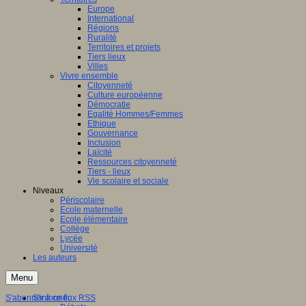
Europe
International
Régions
Ruralité
Territoires et projets
Tiers lieux
Villes
Vivre ensemble
Citoyenneté
Culture européenne
Démocratie
Egalité Hommes/Femmes
Ethique
Gouvernance
Inclusion
Laïcité
Ressources citoyenneté
Tiers - lieux
Vie scolaire et sociale
Niveaux
Périscolaire
Ecole maternelle
Ecole élémentaire
Collège
Lycée
Université
Les auteurs
Menu
S'abonner à ce flux RSS
S'informer