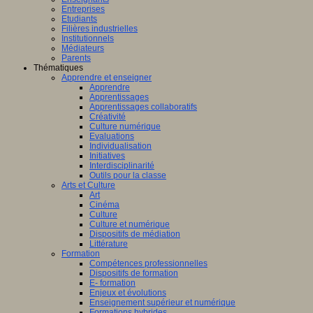
Entreprises
Etudiants
Filières industrielles
Institutionnels
Médiateurs
Parents
Thématiques
Apprendre et enseigner
Apprendre
Apprentissages
Apprentissages collaboratifs
Créativité
Culture numérique
Evaluations
Individualisation
Initiatives
Interdisciplinarité
Outils pour la classe
Arts et Culture
Art
Cinéma
Culture
Culture et numérique
Dispositifs de médiation
Littérature
Formation
Compétences professionnelles
Dispositifs de formation
E- formation
Enjeux et évolutions
Enseignement supérieur et numérique
Formations hybrides