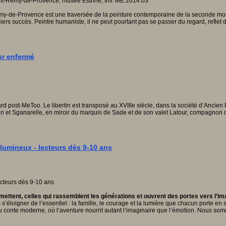
y-de-Provence est une traversée de la peinture contemporaine de la seconde moiti
iers succès. Peintre humaniste, il ne peut pourtant pas se passer du regard, reflet 
ur enfermé
d post-MeToo. Le libertin est transposé au XVIIIe siècle, dans la société d’Ancien
 et Sganarelle, en miroir du marquis de Sade et de son valet Latour, compagnon de
lumineux - lecteurs dès 9-10 ans
tent, celles qui rassemblent les générations et ouvrent des portes vers l’imag
’éloigner de l’essentiel : la famille, le courage et la lumière que chacun porte en s
n du conte moderne, où l’aventure nourrit autant l’imaginaire que l’émotion. Nous