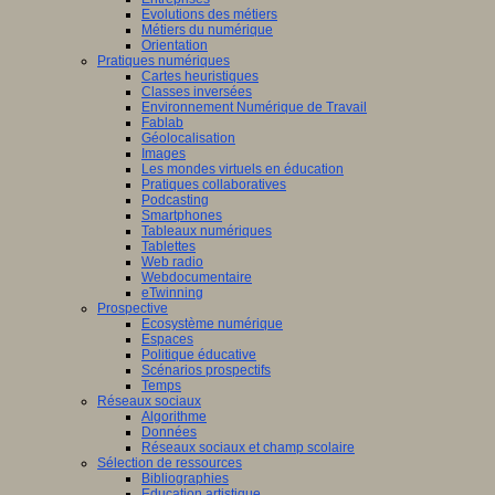
Evolutions des métiers
Métiers du numérique
Orientation
Pratiques numériques
Cartes heuristiques
Classes inversées
Environnement Numérique de Travail
Fablab
Géolocalisation
Images
Les mondes virtuels en éducation
Pratiques collaboratives
Podcasting
Smartphones
Tableaux numériques
Tablettes
Web radio
Webdocumentaire
eTwinning
Prospective
Ecosystème numérique
Espaces
Politique éducative
Scénarios prospectifs
Temps
Réseaux sociaux
Algorithme
Données
Réseaux sociaux et champ scolaire
Sélection de ressources
Bibliographies
Education artistique