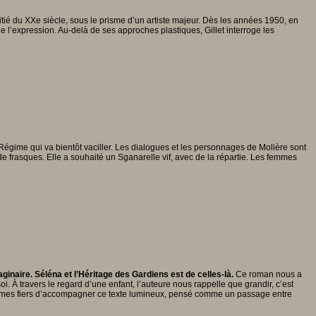
é du XXe siècle, sous le prisme d’un artiste majeur. Dès les années 1950, en
de l’expression. Au-delà de ses approches plastiques, Gillet interroge les
 Régime qui va bientôt vaciller. Les dialogues et les personnages de Molière sont
 frasques. Elle a souhaité un Sganarelle vif, avec de la répartie. Les femmes
inaire. Séléna et l’Héritage des Gardiens est de celles-là.
Ce roman nous a
oi. À travers le regard d’une enfant, l’auteure nous rappelle que grandir, c’est
 sommes fiers d’accompagner ce texte lumineux, pensé comme un passage entre