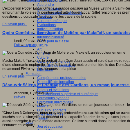
Apprendre et enseigner
Apprendre
L’exposition
Roger Edgar Gillet,
La grande dérision
au Musée Estrine à Saint-Rém
Apprentissages
empruntant la voie de la peinture abstraite, Roger Edgar Gillet rencontre les prem
Apprentissages collaboratifs
questions du corps, de la beauté, et les travers de la société.
Créativité
Culture numérique
En savoir plus...
Evaluations
Individualisation
Opéra Comédie : Dom Juan de Molière par Makeïeff, un séducte
Initiatives
Interdisciplinarité
lundi, 09 mars 2026
Outils pour la classe
Fait marquant
Arts et Culture
Art
Cinéma
Culture
Macha Makeïeff propose le portrait d’un Dom Juan acculé et scruté par notre regar
Culture et numérique
d’une étonnante modernité. Makeïeff choisit de mettre en lumière le duo Dom Juan
Dispositifs de médiation
notamment Elvire sont les héroïnes de la pièce.
Littérature
Formation
En savoir plus...
Compétences professionnelles
Dispositifs de formation
Découvrir Séléna et l’Héritage des Gardiens, un roman jeunesse 
E- formation
Enjeux et évolutions
vendredi, 13 février 2026
Enseignement supérieur et numérique
Brèves
Formations hybrides
Formation universitaire
Mooc’s
Outils collaboratifs
"
Chez Les 3 Colonnes, nous croyons profondément aux histoires qui se transmet
Sites ressources
touchés par sa sincérité, sa douceur et sa capacité à parler de magie sans jamais s
Tutorat
aussi apprendre à voir le monde autrement. Ce livre s’inscrit dans une traditio
Jeux
l’enfance et l’espoir."
Jeu et éducation