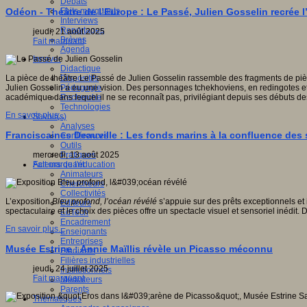
Débats
Faits marquants
Odéon - Théâtre de l’Europe : Le Passé, Julien Gosselin recrée 
Interviews
Reportages
jeudi, 21 août 2025
Brèves
Fait marquant
Agenda
Innover
Didactique
Dispositifs
La pièce de théâtre Le Passé de Julien Gosselin rassemble des fragments de pièc
Pédagogie
Julien Gosselin a eu une vision. Des personnages tchekhoviens, en redingotes et 
Recherche
académique dans lequel il ne se reconnaît pas, privilégiant depuis ses débuts 
Technologies
En savoir plus...
Savoir(s)
Analyses
Franciscaines Deauville : Les fonds marins à la confluence des s
Conférences
Outils
Pratiques
mercredi, 13 août 2025
Acteurs de l'éducation
Fait marquant
Animateurs
Chercheurs
Collectivités
L’exposition
Bleu profond, l’océan révélé
s’appuie sur des prêts exceptionnels et 
Editeurs
spectaculaire et le choix des pièces offre un spectacle visuel et sensoriel inédit. 
EdTech
Encadrement
En savoir plus...
Enseignants
Entreprises
Musée Estrine : Annie Maïllis révèle un Picasso méconnu
Etudiants
Filières industrielles
jeudi, 24 juillet 2025
Institutionnels
Fait marquant
Médiateurs
Parents
Thématiques