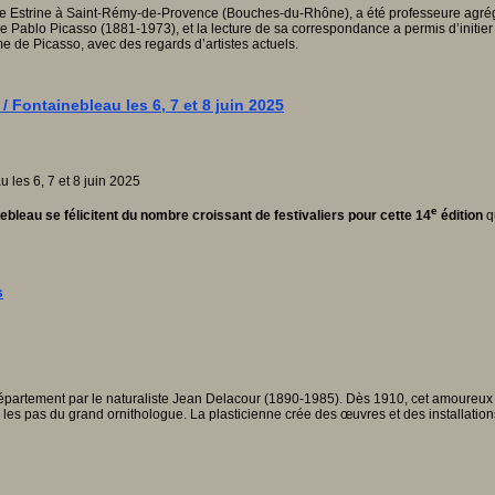
Estrine à Saint-Rémy-de-Provence (Bouches-du-Rhône), a été professeure agrégée 
de Pablo Picasso (1881-1973), et la lecture de sa correspondance a permis d’initie
me de Picasso, avec des regards d’artistes actuels.
 / Fontainebleau les 6, 7 et 8 juin 2025
e
ainebleau se félicitent du nombre croissant de festivaliers pour cette 14
édition
qu
s
partement par le naturaliste Jean Delacour (1890-1985). Dès 1910, cet amoureux de
ur les pas du grand ornithologue. La plasticienne crée des œuvres et des installat