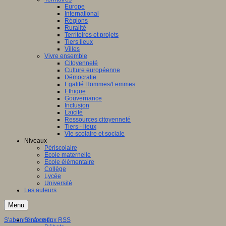
Europe
International
Régions
Ruralité
Territoires et projets
Tiers lieux
Villes
Vivre ensemble
Citoyenneté
Culture européenne
Démocratie
Egalité Hommes/Femmes
Ethique
Gouvernance
Inclusion
Laïcité
Ressources citoyenneté
Tiers - lieux
Vie scolaire et sociale
Niveaux
Périscolaire
Ecole maternelle
Ecole élémentaire
Collège
Lycée
Université
Les auteurs
Menu
S'abonner à ce flux RSS
S'informer