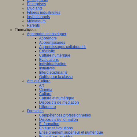
Entreprises
Etudiants
Filières industrielles
Institutionnels
Médiateurs
Parents
Thématiques
Apprendre et enseigner
Apprendre
Apprentissages
Apprentissages collaboratifs
Créativité
Culture numérique
Evaluations
Individualisation
Initiatives
Interdisciplinarité
Outils pour la classe
Arts et Culture
Art
Cinéma
Culture
Culture et numérique
Dispositifs de médiation
Littérature
Formation
Compétences professionnelles
Dispositifs de formation
E- formation
Enjeux et évolutions
Enseignement supérieur et numérique
Formations hybrides