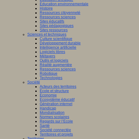
Education environnementale
Histoire
Ressources citoyenneté
Ressources sciences
Sites éducatifs
Sites pédagogiques
Sites ressources
Sciences et techniques
Culture scientifique
Développement durable
Intelligence artificielle
Logiciels libres
Métavers
Outils et logiciels
Réalité augmentée
Ressources sciences
Robotique
Technologies
Société
Acteurs des territoires
Ecole et structure
Economie
Ecosystème éducatif
Génération internet
Handicap
Mondialisation
Normes scolaires
Regards sur l’Ecole
Santé
Société connectée
Territoires et projets
Territoires