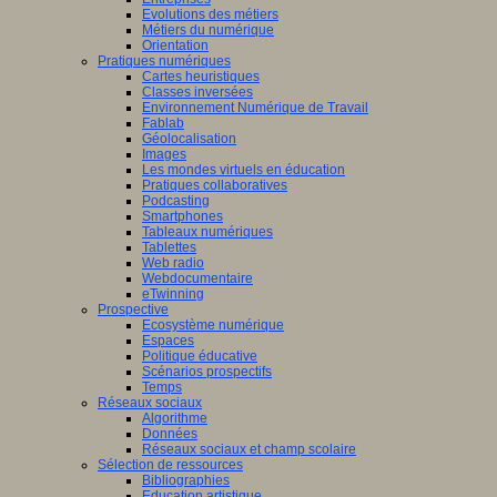
Evolutions des métiers
Métiers du numérique
Orientation
Pratiques numériques
Cartes heuristiques
Classes inversées
Environnement Numérique de Travail
Fablab
Géolocalisation
Images
Les mondes virtuels en éducation
Pratiques collaboratives
Podcasting
Smartphones
Tableaux numériques
Tablettes
Web radio
Webdocumentaire
eTwinning
Prospective
Ecosystème numérique
Espaces
Politique éducative
Scénarios prospectifs
Temps
Réseaux sociaux
Algorithme
Données
Réseaux sociaux et champ scolaire
Sélection de ressources
Bibliographies
Education artistique