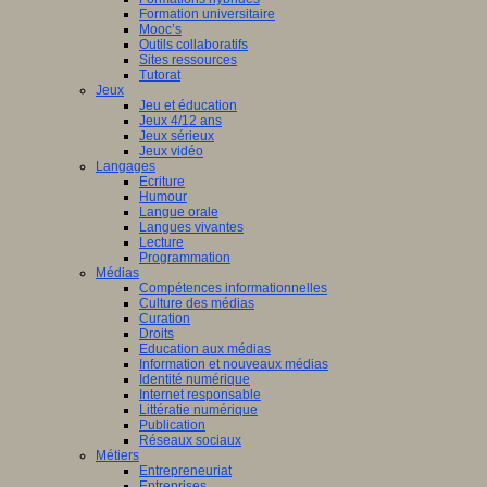
Formation universitaire
Mooc’s
Outils collaboratifs
Sites ressources
Tutorat
Jeux
Jeu et éducation
Jeux 4/12 ans
Jeux sérieux
Jeux vidéo
Langages
Ecriture
Humour
Langue orale
Langues vivantes
Lecture
Programmation
Médias
Compétences informationnelles
Culture des médias
Curation
Droits
Education aux médias
Information et nouveaux médias
Identité numérique
Internet responsable
Littératie numérique
Publication
Réseaux sociaux
Métiers
Entrepreneuriat
Entreprises