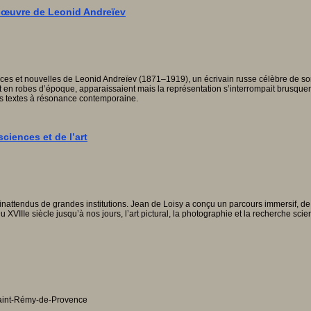
l’œuvre de Leonid Andreïev
es et nouvelles de Leonid Andreïev (1871–1919), un écrivain russe célèbre de son 
en robes d’époque, apparaissaient mais la représentation s’interrompait brusquemen
des textes à résonance contemporaine.
ciences et de l’art
inattendus de grandes institutions. Jean de Loisy a conçu un parcours immersif, de
Du XVIIIe siècle jusqu’à nos jours, l’art pictural, la photographie et la recherche sc