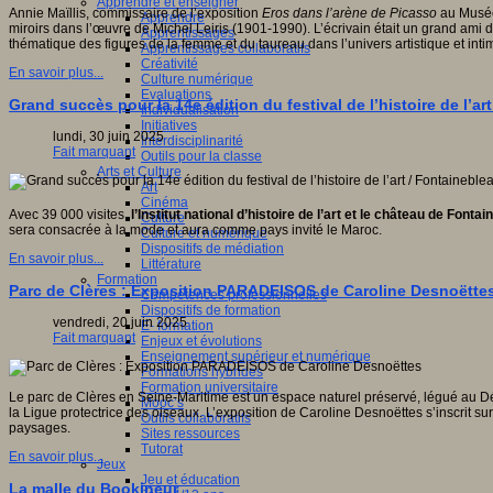
Apprendre et enseigner
Annie Maïllis, commissaire de l’exposition
Eros dans l’arène de Picasso
au Musée 
Apprendre
miroirs dans l’œuvre de Michel Leiris (1901-1990). L’écrivain était un grand ami 
Apprentissages
thématique des figures de la femme et du taureau dans l’univers artistique et inti
Apprentissages collaboratifs
Créativité
En savoir plus...
Culture numérique
Evaluations
Grand succès pour la 14e édition du festival de l’histoire de l’art
Individualisation
Initiatives
lundi, 30 juin 2025
Interdisciplinarité
Fait marquant
Outils pour la classe
Arts et Culture
Art
Cinéma
Avec 39 000 visites,
l’Institut national d’histoire de l’art et le château de Font
Culture
sera consacrée à la mode et aura comme pays invité le Maroc.
Culture et numérique
Dispositifs de médiation
En savoir plus...
Littérature
Formation
Parc de Clères : Exposition PARADEISOS de Caroline Desnoëtte
Compétences professionnelles
Dispositifs de formation
vendredi, 20 juin 2025
E- formation
Fait marquant
Enjeux et évolutions
Enseignement supérieur et numérique
Formations hybrides
Formation universitaire
Le parc de Clères en Seine-Maritime est un espace naturel préservé, légué au Dé
Mooc’s
la Ligue protectrice des oiseaux. L’exposition de Caroline Desnoëttes s’inscrit s
Outils collaboratifs
paysages.
Sites ressources
Tutorat
En savoir plus...
Jeux
Jeu et éducation
La malle du Bookineur