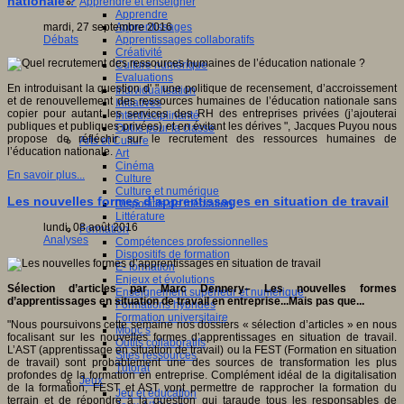
nationale ?
Apprendre et enseigner
Apprendre
Apprentissages
mardi, 27 septembre 2016
Apprentissages collaboratifs
Débats
Créativité
Culture numérique
Evaluations
En introduisant la question d' " une politique de recensement, d’accroissement
Individualisation
et de renouvellement des ressources humaines de l’éducation nationale sans
Initiatives
copier pour autant les services des RH des entreprises privées (j’ajouterai
Interdisciplinarité
publiques et publiques-privées) et en évitant les dérives ", Jacques Puyou nous
Outils pour la classe
propose de réfléchir sur le recrutement des ressources humaines de
Arts et Culture
l’éducation nationale.
Art
Cinéma
En savoir plus...
Culture
Culture et numérique
Les nouvelles formes d’apprentissages en situation de travail
Dispositifs de médiation
Littérature
lundi, 08 août 2016
Formation
Analyses
Compétences professionnelles
Dispositifs de formation
E- formation
Enjeux et évolutions
Sélection d’articles
par Marc Dennery
– Les nouvelles formes
Enseignement supérieur et numérique
d’apprentissages en situation de travail en entreprise...Mais pas que...
Formations hybrides
Formation universitaire
"Nous poursuivons cette semaine nos dossiers « sélection d’articles » en nous
Mooc’s
focalisant sur les nouvelles formes d’apprentissages en situation de travail.
Outils collaboratifs
L’AST (apprentissage en situation de travail) ou la FEST (Formation en situation
Sites ressources
de travail) sont probablement une des sources de transformation les plus
Tutorat
profondes de la formation en entreprise. Complément idéal de la digitalisation
Jeux
de la formation, FEST et AST vont permettre de rapprocher la formation du
Jeu et éducation
terrain et de répondre à la question qui taraude tous les responsables de