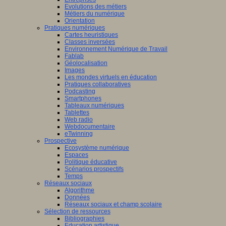
Evolutions des métiers
Métiers du numérique
Orientation
Pratiques numériques
Cartes heuristiques
Classes inversées
Environnement Numérique de Travail
Fablab
Géolocalisation
Images
Les mondes virtuels en éducation
Pratiques collaboratives
Podcasting
Smartphones
Tableaux numériques
Tablettes
Web radio
Webdocumentaire
eTwinning
Prospective
Ecosystème numérique
Espaces
Politique éducative
Scénarios prospectifs
Temps
Réseaux sociaux
Algorithme
Données
Réseaux sociaux et champ scolaire
Sélection de ressources
Bibliographies
Education artistique