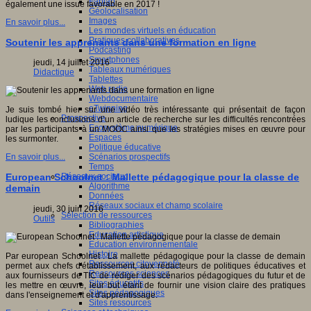
Fablab
également une issue favorable en 2017 !
Géolocalisation
Images
En savoir plus...
Les mondes virtuels en éducation
Pratiques collaboratives
Soutenir les apprenants dans une formation en ligne
Podcasting
Smartphones
jeudi, 14 juillet 2016
Tableaux numériques
Didactique
Tablettes
Web radio
Webdocumentaire
eTwinning
Je suis tombé hier sur une vidéo très intéressante qui présentait de façon
Prospective
ludique les conclusions d’un article de recherche sur les difficultés rencontrées
Ecosystème numérique
par les participants à un MOOC ainsi que les stratégies mises en œuvre pour
Espaces
les surmonter.
Politique éducative
Scénarios prospectifs
En savoir plus...
Temps
Réseaux sociaux
European Schoolnet : Mallette pédagogique pour la classe de
Algorithme
demain
Données
Réseaux sociaux et champ scolaire
jeudi, 30 juin 2016
Sélection de ressources
Outils
Bibliographies
Education artistique
Education environnementale
Histoire
Par european Schoolnet : La mallette pédagogique pour la classe de demain
Ressources citoyenneté
permet aux chefs d'établissement, aux rédacteurs de politiques éducatives et
Ressources sciences
aux fournisseurs de TIC de rédiger des scénarios pédagogiques du futur et de
Sites éducatifs
les mettre en œuvre, leur but étant de fournir une vision claire des pratiques
Sites pédagogiques
dans l'enseignement et d'apprentissage.
Sites ressources