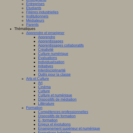
Entreprises
Etudiants
Filières industrielles
Institutionnels
Médiateurs
Parents
Thématiques
Apprendre et enseigner
Apprendre
Apprentissages
Apprentissages collaboratifs
Créativité
Culture numérique
Evaluations
Individualisation
Initiatives
Interdisciplinarité
Outils pour la classe
Arts et Culture
Art
Cinéma
Culture
Culture et numérique
Dispositifs de médiation
Littérature
Formation
Compétences professionnelles
Dispositifs de formation
E- formation
Enjeux et évolutions
Enseignement supérieur et numérique
Formations hybrides