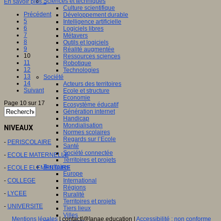
Sciences et techniques
En savoir plus...
Culture scientifique
Précédent
Développement durable
5
Intelligence artificielle
6
Logiciels libres
7
Métavers
8
Outils et logiciels
9
Réalité augmentée
10
Ressources sciences
11
Robotique
12
Technologies
13
Société
14
Acteurs des territoires
Suivant
Ecole et structure
Economie
Page 10 sur 17
Ecosystème éducatif
Génération internet
Handicap
Mondialisation
NIVEAUX
Normes scolaires
Regards sur l’Ecole
-
PERISCOLAIRE
Santé
Société connectée
-
ECOLE MATERNELLE
Territoires et projets
Territoires
-
ECOLE ELEMENTAIRE
Europe
-
COLLEGE
International
Régions
-
LYCEE
Ruralité
Territoires et projets
-
UNIVERSITE
Tiers lieux
Villes
Mentions légales
| contact[@]anae.education |
Accessibilité : non conforme