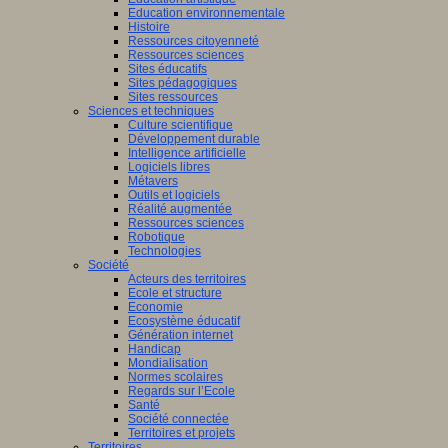
Education environnementale
Histoire
Ressources citoyenneté
Ressources sciences
Sites éducatifs
Sites pédagogiques
Sites ressources
Sciences et techniques
Culture scientifique
Développement durable
Intelligence artificielle
Logiciels libres
Métavers
Outils et logiciels
Réalité augmentée
Ressources sciences
Robotique
Technologies
Société
Acteurs des territoires
Ecole et structure
Economie
Ecosystème éducatif
Génération internet
Handicap
Mondialisation
Normes scolaires
Regards sur l’Ecole
Santé
Société connectée
Territoires et projets
Territoires