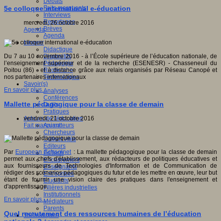
Débats
Faits marquants
5e colloque international e-éducation
Interviews
Reportages
mercredi, 26 octobre 2016
Brèves
Agenda
Agenda
Innover
Didactique
Dispositifs
Du 7 au 10 novembre 2016 - à l’École supérieure de l’éducation nationale, de
Pédagogie
l’enseignement supérieur et de la recherche (ESENESR) - Chasseneuil du
Recherche
Poitou (86) - et à distance grâce aux relais organisés par Réseau Canopé et
Technologies
nos partenaires internationaux
Savoir(s)
En savoir plus...
Analyses
Conférences
Mallette pédagogique pour la classe de demain
Outils
Pratiques
Acteurs de l'éducation
vendredi, 21 octobre 2016
Animateurs
Fait marquant
Chercheurs
Collectivités
Editeurs
Par
European Schoolnet
: La mallette pédagogique pour la classe de demain
EdTech
permet aux chefs d'établissement, aux rédacteurs de politiques éducatives et
Encadrement
aux fournisseurs de Technologies d'Information et de Communication de
Enseignants
rédiger des scénarios pédagogiques du futur et de les mettre en œuvre, leur but
Entreprises
étant de fournir une vision claire des pratiques dans l'enseignement et
Etudiants
d'apprentissage.
Filières industrielles
Institutionnels
En savoir plus...
Médiateurs
Parents
Quel recrutement des ressources humaines de l’éducation
Thématiques