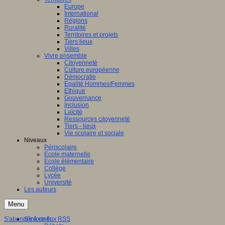
Europe
International
Régions
Ruralité
Territoires et projets
Tiers lieux
Villes
Vivre ensemble
Citoyenneté
Culture européenne
Démocratie
Egalité Hommes/Femmes
Ethique
Gouvernance
Inclusion
Laïcité
Ressources citoyenneté
Tiers - lieux
Vie scolaire et sociale
Niveaux
Périscolaire
Ecole maternelle
Ecole élémentaire
Collège
Lycée
Université
Les auteurs
Menu
S'abonner à ce flux RSS
S'informer