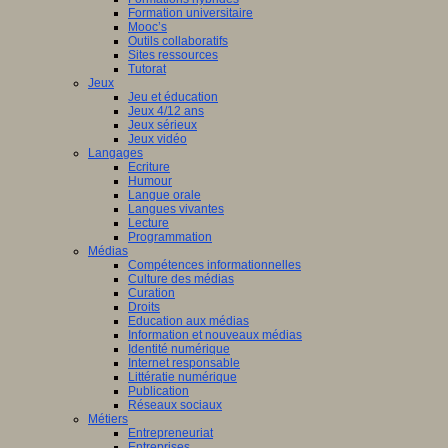
Formation universitaire
Mooc’s
Outils collaboratifs
Sites ressources
Tutorat
Jeux
Jeu et éducation
Jeux 4/12 ans
Jeux sérieux
Jeux vidéo
Langages
Ecriture
Humour
Langue orale
Langues vivantes
Lecture
Programmation
Médias
Compétences informationnelles
Culture des médias
Curation
Droits
Education aux médias
Information et nouveaux médias
Identité numérique
Internet responsable
Littératie numérique
Publication
Réseaux sociaux
Métiers
Entrepreneuriat
Entreprises