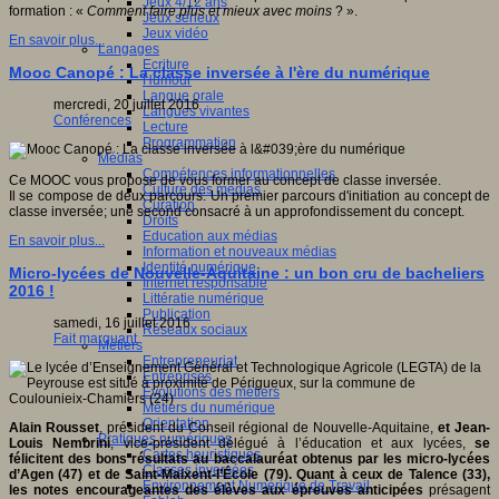
Jeux 4/12 ans
formation : «
Comment faire plus et mieux avec moins
? ».
Jeux sérieux
Jeux vidéo
En savoir plus...
Langages
Ecriture
Mooc Canopé : La classe inversée à l'ère du numérique
Humour
Langue orale
mercredi, 20 juillet 2016
Langues vivantes
Conférences
Lecture
Programmation
Médias
Compétences informationnelles
Ce MOOC vous propose de vous former au concept de classe inversée.
Culture des médias
Il se compose de deux parcours: Un premier parcours d'initiation au concept de
Curation
classe inversée; une second consacré à un approfondissement du concept.
Droits
Education aux médias
En savoir plus...
Information et nouveaux médias
Identité numérique
Micro-lycées de Nouvelle-Aquitaine : un bon cru de bacheliers
Internet responsable
2016 !
Littératie numérique
Publication
samedi, 16 juillet 2016
Réseaux sociaux
Fait marquant
Métiers
Entrepreneuriat
Entreprises
Evolutions des métiers
Métiers du numérique
Orientation
Alain Rousset
, président du Conseil régional de Nouvelle-Aquitaine,
et Jean-
Pratiques numériques
Louis Nembrini
, vice-président délégué à l’éducation et aux lycées,
se
Cartes heuristiques
félicitent des bons résultats au baccalauréat obtenus par les micro-lycées
Classes inversées
d’Agen (47)
et de Saint-Maixent-l’École (79).
Quant à ceux de Talence (33),
Environnement Numérique de Travail
l
es notes encourageantes des élèves aux épreuves anticipées
présagent