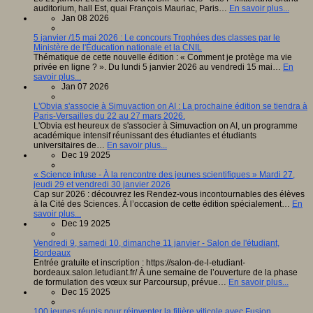
auditorium, hall Est, quai François Mauriac, Paris…
En savoir plus...
Jan 08 2026
5 janvier /15 mai 2026 : Le concours Trophées des classes par le
Ministère de l'Éducation nationale et la CNIL
Thématique de cette nouvelle édition : « Comment je protège ma vie
privée en ligne ? ». Du lundi 5 janvier 2026 au vendredi 15 mai…
En
savoir plus...
Jan 07 2026
L'Obvia s'associe à Simuvaction on AI : La prochaine édition se tiendra à
Paris-Versailles du 22 au 27 mars 2026.
L'Obvia est heureux de s'associer à Simuvaction on AI, un programme
académique intensif réunissant des étudiantes et étudiants
universitaires de…
En savoir plus...
Dec 19 2025
« Science infuse - À la rencontre des jeunes scientifiques » Mardi 27,
jeudi 29 et vendredi 30 janvier 2026
Cap sur 2026 : découvrez les Rendez-vous incontournables des élèves
à la Cité des Sciences. À l’occasion de cette édition spécialement…
En
savoir plus...
Dec 19 2025
Vendredi 9, samedi 10, dimanche 11 janvier - Salon de l'étudiant,
Bordeaux
Entrée gratuite et inscription : https://salon-de-l-etudiant-
bordeaux.salon.letudiant.fr/ À une semaine de l’ouverture de la phase
de formulation des vœux sur Parcoursup, prévue…
En savoir plus...
Dec 15 2025
100 jeunes réunis pour réinventer la filière viticole avec Fusion