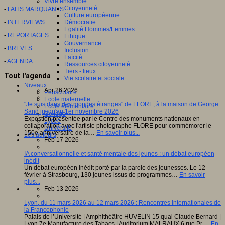
Vivre ensemble
Citoyenneté
-
FAITS MARQUANTS
Culture européenne
-
INTERVIEWS
Démocratie
Egalité Hommes/Femmes
-
REPORTAGES
Ethique
Gouvernance
-
BREVES
Inclusion
Laïcité
-
AGENDA
Ressources citoyenneté
Tiers - lieux
Tout l'agenda
Vie scolaire et sociale
Niveaux
Apr 26 2026
Périscolaire
Ecole maternelle
"Je suis dans des mondes étranges" de FLORE, à la maison de George
Ecole élémentaire
Sand jusqu'au 1er novembre 2026
Collège
Expostion présentée par le Centre des monuments nationaux en
Lycée
collaboration avec l'artiste photographe FLORE pour commémorer le
Université
150e anniversaire de la…
En savoir plus...
Les auteurs
Feb 17 2026
IA conversationnelle et santé mentale des jeunes : un débat européen
inédit
Un débat européen inédit porté par la parole des jeunesses. Le 12
février à Strasbourg, 130 jeunes issus de programmes…
En savoir
plus...
Feb 13 2026
Lyon, du 11 mars 2026 au 12 mars 2026 : Rencontres Internationales de
la Francophonie
Palais de l’Université | Amphithéâtre HUVELIN 15 quai Claude Bernard |
Lyon 7e Manufacture des Tabacs | Auditorium MALRAUX 6 rue Pr.…
En