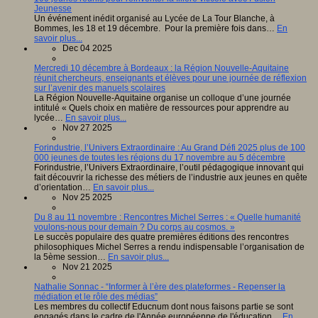
Jeunesse
Un événement inédit organisé au Lycée de La Tour Blanche, à
Bommes, les 18 et 19 décembre. Pour la première fois dans…
En
savoir plus...
Dec 04 2025
Mercredi 10 décembre à Bordeaux : la Région Nouvelle-Aquitaine
réunit chercheurs, enseignants et élèves pour une journée de réflexion
sur l’avenir des manuels scolaires
La Région Nouvelle-Aquitaine organise un colloque d’une journée
intitulé « Quels choix en matière de ressources pour apprendre au
lycée…
En savoir plus...
Nov 27 2025
Forindustrie, l’Univers Extraordinaire : Au Grand Défi 2025 plus de 100
000 jeunes de toutes les régions du 17 novembre au 5 décembre
Forindustrie, l’Univers Extraordinaire, l’outil pédagogique innovant qui
fait découvrir la richesse des métiers de l’industrie aux jeunes en quête
d’orientation…
En savoir plus...
Nov 25 2025
Du 8 au 11 novembre : Rencontres Michel Serres : « Quelle humanité
voulons-nous pour demain ? Du corps au cosmos. »
Le succès populaire des quatre premières éditions des rencontres
philosophiques Michel Serres a rendu indispensable l’organisation de
la 5ème session…
En savoir plus...
Nov 21 2025
Nathalie Sonnac - “Informer à l’ère des plateformes - Repenser la
médiation et le rôle des médias”
Les membres du collectif Educnum dont nous faisons partie se sont
engagés dans le cadre de l'Année européenne de l'éducation…
En