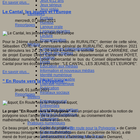
Jeux 4/12 ans
En savoir plus...
Jeux sérieux
Jeux vidéo
Le Cantal, les jeunes et l'Europe
Langages
Ecriture
mercredi, 07 juillet 2021
Humour
Reportages
Langue orale
Langues vivantes
Lecture
Programmation
Pour le 24ème épisode de "Les lundis de RURALITIC", dernier de cette série,
Médias
Sébastien CÔTE, le Commissaire général de RURALITIC, dont l'édition 2021
Compétences informationnelles
se déroulera les 24, 25, 26 août à Aurillac, a sollicité Sophie CARRIÈRE, chef
Culture des médias
de projet Europe Direct Cantal du Conseil départemental et Vincent POYET,
Curation
médiateur numérique pour cybercantal le bus du Conseil départemental du
Droits
Cantal pour les écouter présenter : "LE CANTAL, LES JEUNES, ET L’EUROPE".
Education aux médias
Information et nouveaux médias
En savoir plus...
Identité numérique
Internet responsable
" En Route vers la Polygonie "
Littératie numérique
Publication
jeudi, 01 juillet 2021
Réseaux sociaux
Reportages
Métiers
Entrepreneuriat
Entreprises
Evolutions des métiers
Le projet "En Route vers la Polygonie"
est un projet qui aborde la notion de
Métiers du numérique
polygone sous l’angle de la pluridisciplinarité, au croisement des
Orientation
mathématiques, de la culture et des Arts.
Pratiques numériques
Cartes heuristiques
Ce beau projet, qui s’inspire du projet «
En route pour la Polygonie
» de Carole
Classes inversées
Terpereau (enseignante de mathématiques dans l’académie de Nice), a été
Environnement Numérique de Travail
mené de front par une ambassadrice eTwinning, Marie-Laure Demaret,