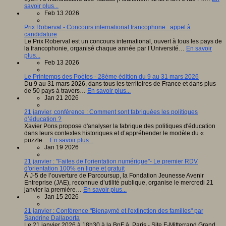
savoir plus...
Feb 13 2026
Prix Roberval - Concours international francophone : appel à
candidature
Le Prix Roberval est un concours international, ouvert à tous les pays de
la francophonie, organisé chaque année par l’Université…
En savoir
plus...
Feb 13 2026
Le Printemps des Poètes - 28ème édition du 9 au 31 mars 2026
Du 9 au 31 mars 2026, dans tous les territoires de France et dans plus
de 50 pays à travers…
En savoir plus...
Jan 21 2026
21 janvier, conférence : Comment sont fabriquées les politiques
d’éducation ?
Xavier Pons propose d'analyser la fabrique des politiques d'éducation
dans leurs contextes historiques et d’appréhender le modèle du «
puzzle…
En savoir plus...
Jan 19 2026
21 janvier : "Faites de l'orientation numérique"- Le premier RDV
d'orientation 100% en ligne et gratuit
À J-5 de l’ouverture de Parcoursup, la Fondation Jeunesse Avenir
Entreprise (JAE), reconnue d’utilité publique, organise le mercredi 21
janvier la première…
En savoir plus...
Jan 15 2026
21 janvier : Conférence "Bienaymé et l'extinction des familles" par
Sandrine Dallaporta
Le 21 janvier 2026 à 18h30 à la BnF à Paris - Site F-Mitterrand Grand