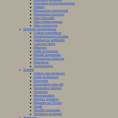
Education environnementale
Histoire
Ressources citoyenneté
Ressources sciences
Sites éducatifs
Sites pédagogiques
Sites ressources
Sciences et techniques
Culture scientifique
Développement durable
Intelligence artificielle
Logiciels libres
Métavers
Outils et logiciels
Réalité augmentée
Ressources sciences
Robotique
Technologies
Société
Acteurs des territoires
Ecole et structure
Economie
Ecosystème éducatif
Génération internet
Handicap
Mondialisation
Normes scolaires
Regards sur l’Ecole
Santé
Société connectée
Territoires et projets
Territoires