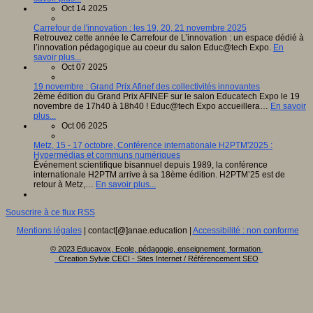
Oct 14 2025
Carrefour de l'innovation : les 19, 20, 21 novembre 2025
Retrouvez cette année le Carrefour de L’innovation : un espace dédié à
l’innovation pédagogique au coeur du salon Educ@tech Expo.
En
savoir plus...
Oct 07 2025
19 novembre : Grand Prix Afinef des collectivités innovantes
2ème édition du Grand Prix AFINEF sur le salon Educatech Expo le 19
novembre de 17h40 à 18h40 ! Educ@tech Expo accueillera…
En savoir
plus...
Oct 06 2025
Metz, 15 - 17 octobre, Conférence internationale H2PTM'2025 :
Hypermédias et communs numériques
Événement scientifique bisannuel depuis 1989, la conférence
internationale H2PTM arrive à sa 18ème édition. H2PTM’25 est de
retour à Metz,…
En savoir plus...
Souscrire à ce flux RSS
Mentions légales
| contact[@]anae.education |
Accessibilité : non conforme
© 2023 Educavox, Ecole, pédagogie, enseignement, formation
Creation Sylvie CECI - Sites Internet / Référencement SEO