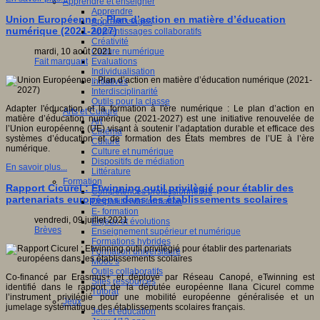
Apprendre et enseigner
Apprendre
Union Européenne : Plan d’action en matière d’éducation
Apprentissages
numérique (2021-2027)
Apprentissages collaboratifs
Créativité
Culture numérique
mardi, 10 août 2021
Evaluations
Fait marquant
Individualisation
Initiatives
Interdisciplinarité
Outils pour la classe
Adapter l'éducation et la formation à l'ère numérique : Le plan d’action en
Arts et Culture
matière d’éducation numérique (2021-2027) est une initiative renouvelée de
Art
l’Union européenne (UE) visant à soutenir l’adaptation durable et efficace des
Cinéma
systèmes d’éducation et de formation des États membres de l’UE à l’ère
Culture
numérique.
Culture et numérique
Dispositifs de médiation
En savoir plus...
Littérature
Formation
Rapport Cicurel : Etwinning outil privilègié pour établir des
Compétences professionnelles
partenariats européens dans les établissements scolaires
Dispositifs de formation
E- formation
vendredi, 09 juillet 2021
Enjeux et évolutions
Brèves
Enseignement supérieur et numérique
Formations hybrides
Formation universitaire
Mooc’s
Outils collaboratifs
Co-financé par Erasmus+ et déployé par Réseau Canopé, eTwinning est
Sites ressources
identifié dans le rapport de la députée européenne Ilana Cicurel comme
Tutorat
l’instrument privilégié pour une mobilité européenne généralisée et un
Jeux
jumelage systématique des établissements scolaires français.
Jeu et éducation