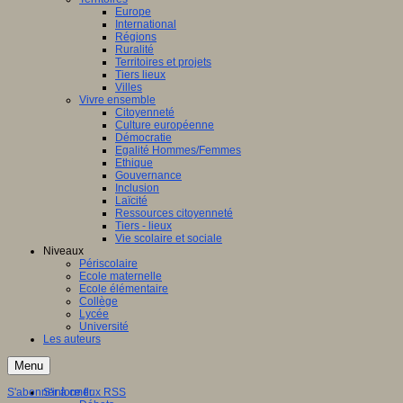
Europe
International
Régions
Ruralité
Territoires et projets
Tiers lieux
Villes
Vivre ensemble
Citoyenneté
Culture européenne
Démocratie
Egalité Hommes/Femmes
Ethique
Gouvernance
Inclusion
Laïcité
Ressources citoyenneté
Tiers - lieux
Vie scolaire et sociale
Niveaux
Périscolaire
Ecole maternelle
Ecole élémentaire
Collège
Lycée
Université
Les auteurs
Menu
S'abonner à ce flux RSS
S'informer