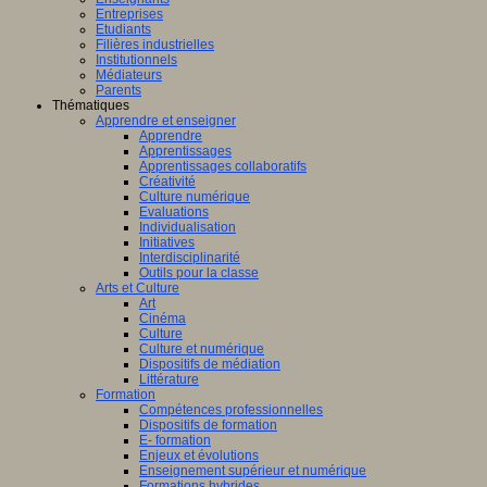
Entreprises
Etudiants
Filières industrielles
Institutionnels
Médiateurs
Parents
Thématiques
Apprendre et enseigner
Apprendre
Apprentissages
Apprentissages collaboratifs
Créativité
Culture numérique
Evaluations
Individualisation
Initiatives
Interdisciplinarité
Outils pour la classe
Arts et Culture
Art
Cinéma
Culture
Culture et numérique
Dispositifs de médiation
Littérature
Formation
Compétences professionnelles
Dispositifs de formation
E- formation
Enjeux et évolutions
Enseignement supérieur et numérique
Formations hybrides