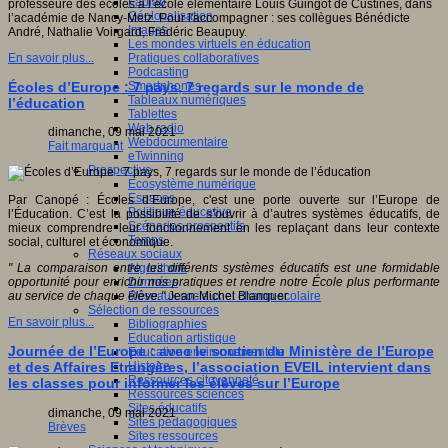
Fablab
professeure des écoles à l’école élémentaire Louis Guingot de Custines, dans
Géolocalisation
l’académie de Nancy-Metz. Pour l'accompagner : ses collègues Bénédicte
Images
André, Nathalie Voirgard, Frédéric Beaupuy.
Les mondes virtuels en éducation
Pratiques collaboratives
En savoir plus...
Podcasting
Smartphones
Écoles d’Europe : 7 pays, 7 regards sur le monde de
Tableaux numériques
l’éducation
Tablettes
Web radio
dimanche, 09 mai 2021
Webdocumentaire
Fait marquant
eTwinning
Prospective
Ecosystème numérique
Espaces
Par Canopé : Écoles d’Europe, c'est une porte ouverte sur l’Europe de
Politique éducative
l’Éducation. C’est la possibilité de s’ouvrir à d’autres systèmes éducatifs, de
Scénarios prospectifs
mieux comprendre leur fonctionnement en les replaçant dans leur contexte
Temps
social, culturel et économique.
Réseaux sociaux
Algorithme
" La comparaison entre les différents systèmes éducatifs est une formidable
Données
opportunité pour enrichir nos pratiques et rendre notre École plus performante
Réseaux sociaux et champ scolaire
au service de chaque élève."
Jean-Michel Blanquer
Sélection de ressources
En savoir plus...
Bibliographies
Education artistique
Journée de l’Europe : avec le soutien du Ministère de l’Europe
Education environnementale
Histoire
et des Affaires Etrangères, l’association EVEIL intervient dans
Ressources citoyenneté
les classes pour informer les élèves sur l’Europe
Ressources sciences
Sites éducatifs
dimanche, 09 mai 2021
Sites pédagogiques
Brèves
Sites ressources