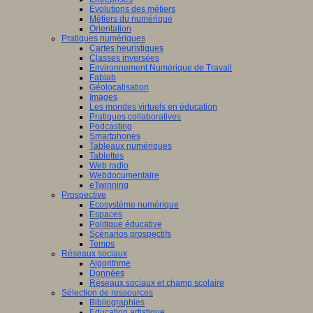
Evolutions des métiers
Métiers du numérique
Orientation
Pratiques numériques
Cartes heuristiques
Classes inversées
Environnement Numérique de Travail
Fablab
Géolocalisation
Images
Les mondes virtuels en éducation
Pratiques collaboratives
Podcasting
Smartphones
Tableaux numériques
Tablettes
Web radio
Webdocumentaire
eTwinning
Prospective
Ecosystème numérique
Espaces
Politique éducative
Scénarios prospectifs
Temps
Réseaux sociaux
Algorithme
Données
Réseaux sociaux et champ scolaire
Sélection de ressources
Bibliographies
Education artistique