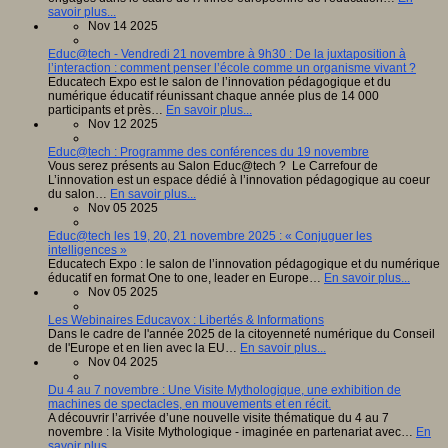
savoir plus...
Nov 14 2025
Educ@tech - Vendredi 21 novembre à 9h30 : De la juxtaposition à
l’interaction : comment penser l’école comme un organisme vivant ?
Educatech Expo est le salon de l’innovation pédagogique et du
numérique éducatif réunissant chaque année plus de 14 000
participants et près…
En savoir plus...
Nov 12 2025
Educ@tech : Programme des conférences du 19 novembre
Vous serez présents au Salon Educ@tech ? Le Carrefour de
L’innovation est un espace dédié à l’innovation pédagogique au coeur
du salon…
En savoir plus...
Nov 05 2025
Educ@tech les 19, 20, 21 novembre 2025 : « Conjuguer les
intelligences »
Educatech Expo : le salon de l’innovation pédagogique et du numérique
éducatif en format One to one, leader en Europe…
En savoir plus...
Nov 05 2025
Les Webinaires Educavox : Libertés & Informations
Dans le cadre de l'année 2025 de la citoyenneté numérique du Conseil
de l'Europe et en lien avec la EU…
En savoir plus...
Nov 04 2025
Du 4 au 7 novembre : Une Visite Mythologique, une exhibition de
machines de spectacles, en mouvements et en récit.
A découvrir l’arrivée d’une nouvelle visite thématique du 4 au 7
novembre : la Visite Mythologique - imaginée en partenariat avec…
En
savoir plus...