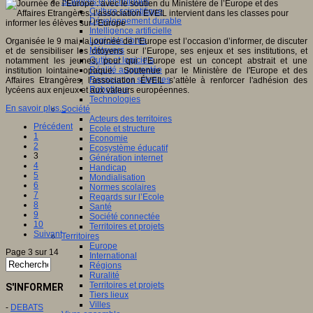
Sciences et techniques
Culture scientifique
Développement durable
Intelligence artificielle
Logiciels libres
Organisée le 9 mai, la journée de l’Europe est l’occasion d’informer, de discuter
Métavers
et de sensibiliser les citoyens sur l’Europe, ses enjeux et ses institutions, et
Outils et logiciels
notamment les jeunes, pour qui l’Europe est un concept abstrait et une
Réalité augmentée
institution lointaine opaque. Soutenue par le Ministère de l'Europe et des
Ressources sciences
Affaires Etrangères, l’association ÉVEIL s’attèle à renforcer l'adhésion des
Robotique
lycéens aux enjeux et aux valeurs européennes.
Technologies
En savoir plus...
Société
Acteurs des territoires
Précédent
Ecole et structure
1
Economie
2
Ecosystème éducatif
3
Génération internet
4
Handicap
5
Mondialisation
6
Normes scolaires
7
Regards sur l’Ecole
8
Santé
9
Société connectée
10
Territoires et projets
Suivant
Territoires
Europe
Page 3 sur 14
International
Régions
Ruralité
Territoires et projets
S'INFORMER
Tiers lieux
Villes
-
DEBATS