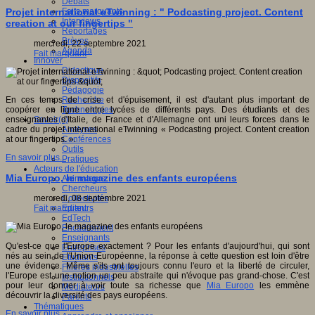
Débats
Faits marquants
Projet international eTwinning : " Podcasting project. Content
Interviews
creation at our fingertips "
Reportages
Brèves
mercredi, 22 septembre 2021
Agenda
Fait marquant
Innover
Didactique
Dispositifs
Pédagogie
Recherche
En ces temps de crise et d'épuisement, il est d'autant plus important de
Technologies
coopérer en ligne entre lycées de différents pays. Des étudiants et des
Savoir(s)
enseignantes d'Italie, de France et d'Allemagne ont uni leurs forces dans le
Analyses
cadre du projet international eTwinning « Podcasting project. Content creation
Conférences
at our fingertips. ».
Outils
En savoir plus...
Pratiques
Acteurs de l'éducation
Mia Europo, le magazine des enfants européens
Animateurs
Chercheurs
Collectivités
mercredi, 08 septembre 2021
Editeurs
Fait marquant
EdTech
Encadrement
Enseignants
Qu'est-ce que l'Europe exactement ? Pour les enfants d'aujourd'hui, qui sont
Entreprises
nés au sein de l'Union Européenne, la réponse à cette question est loin d'être
Etudiants
une évidence. Même s'ils ont toujours connu l'euro et la liberté de circuler,
Filières industrielles
l'Europe est une notion un peu abstraite qui n'évoque pas grand-chose. C'est
Institutionnels
pour leur donner à voir toute sa richesse que
Mia Europo
les emmène
Médiateurs
découvrir la diversité des pays européens.
Parents
Thématiques
En savoir plus...