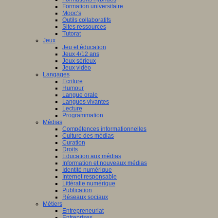
Formation universitaire
Mooc’s
Outils collaboratifs
Sites ressources
Tutorat
Jeux
Jeu et éducation
Jeux 4/12 ans
Jeux sérieux
Jeux vidéo
Langages
Ecriture
Humour
Langue orale
Langues vivantes
Lecture
Programmation
Médias
Compétences informationnelles
Culture des médias
Curation
Droits
Education aux médias
Information et nouveaux médias
Identité numérique
Internet responsable
Littératie numérique
Publication
Réseaux sociaux
Métiers
Entrepreneuriat
Entreprises