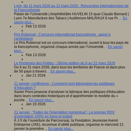
Lyon, du 11 mars 2026 au 12 mars 2026 : Rencontres Internationales de
la Francophonie
Palais de l’Université | Amphithéâtre HUVELIN 15 quai Claude Bernard |
Lyon 7e Manufacture des Tabacs | Auditorium MALRAUX 6 rue Pr.…
En
savoir plus...
Feb 13 2026
Prix Roberval - Concours international francophone : appel à
candidature
Le Prix Roberval est un concours international, ouvert à tous les pays de
la francophonie, organisé chaque année par l’Université…
En savoir
plus...
Feb 13 2026
Le Printemps des Poètes - 28ème édition du 9 au 31 mars 2026
Du 9 au 31 mars 2026, dans tous les territoires de France et dans plus
de 50 pays à travers…
En savoir plus...
Jan 21 2026
21 janvier, conférence : Comment sont fabriquées les politiques
d’éducation ?
Xavier Pons propose d'analyser la fabrique des politiques d'éducation
dans leurs contextes historiques et d’appréhender le modèle du «
puzzle…
En savoir plus...
Jan 19 2026
21 janvier : "Faites de l'orientation numérique"- Le premier RDV
d'orientation 100% en ligne et gratuit
À J-5 de l’ouverture de Parcoursup, la Fondation Jeunesse Avenir
Entreprise (JAE), reconnue d’utilité publique, organise le mercredi 21
janvier la première…
En savoir plus...