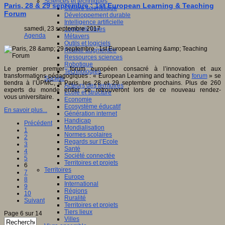
Sciences et techniques
Paris, 28 & 29 septembre : 1st European Learning & Teaching
Culture scientifique
Forum
Développement durable
Intelligence artificielle
samedi, 23 septembre 2017
Logiciels libres
Agenda
Métavers
Outils et logiciels
Réalité augmentée
Ressources sciences
Robotique
Le premier premier forum européen consacré à l’innovation et aux
Technologies
transformations pédagogiques : « European Learning and teaching
forum
» se
Société
tiendra à l’UPMC, à Paris, les 28 et 29 septembre prochains. Plus de 260
Acteurs des territoires
experts du monde entier se retrouveront lors de ce nouveau rendez-
Ecole et structure
vous universitaire.
Economie
Ecosystème éducatif
En savoir plus...
Génération internet
Handicap
Précédent
Mondialisation
1
Normes scolaires
2
Regards sur l’Ecole
3
Santé
4
Société connectée
5
Territoires et projets
6
Territoires
7
Europe
8
International
9
Régions
10
Ruralité
Suivant
Territoires et projets
Tiers lieux
Page 6 sur 14
Villes