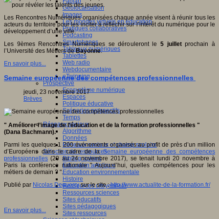
Fablab
Géolocalisation
Images
Les Rencontres Numériques organisées chaque année visent à réunir tous les
Les mondes virtuels en éducation
acteurs du territoire pour les inciter à réfléchir sur l’intérêt du numérique pour le
Pratiques collaboratives
développement d’une ville.
Podcasting
Smartphones
Les 9èmes Rencontres Numériques se dérouleront le
5 juillet
prochain à
Tableaux numériques
l’Université des Métiers de
Bayonne
.
Tablettes
Web radio
En savoir plus...
Webdocumentaire
eTwinning
Semaine européenne des compétences professionnelles
Prospective
Ecosystème numérique
jeudi, 23 novembre 2017
Espaces
Brèves
Politique éducative
Scénarios prospectifs
Temps
Réseaux sociaux
" Améliorer l’image de l’éducation et de la formation professionnelles "
Algorithme
(Dana Bachmann).
Données
Réseaux sociaux et champ scolaire
Parmi les quelques 1 200 événements organisés au profit de près d’un million
Sélection de ressources
d’Européens dans le cadre de la
Semaine européenne des compétences
Bibliographies
professionnelles
(20 au 24 novembre 2017), se tenait lundi 20 novembre à
Education artistique
Paris la conférence nationale " Aujourd’hui, quelles compétences pour les
Education environnementale
métiers de demain ? ".
Histoire
Publié par
Nicolas Deguerry
sur le site :
http://www.actualite-de-la-formation.fr/
Ressources citoyenneté
Ressources sciences
Sites éducatifs
Sites pédagogiques
En savoir plus...
Sites ressources