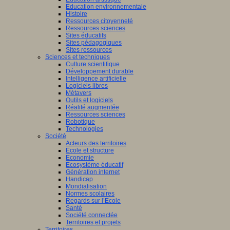
Education environnementale
Histoire
Ressources citoyenneté
Ressources sciences
Sites éducatifs
Sites pédagogiques
Sites ressources
Sciences et techniques
Culture scientifique
Développement durable
Intelligence artificielle
Logiciels libres
Métavers
Outils et logiciels
Réalité augmentée
Ressources sciences
Robotique
Technologies
Société
Acteurs des territoires
Ecole et structure
Economie
Ecosystème éducatif
Génération internet
Handicap
Mondialisation
Normes scolaires
Regards sur l’Ecole
Santé
Société connectée
Territoires et projets
Territoires