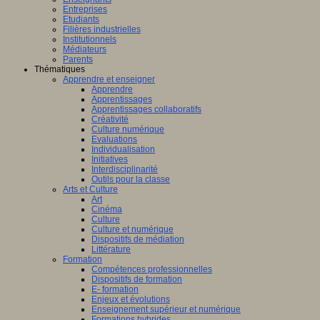
Entreprises
Etudiants
Filières industrielles
Institutionnels
Médiateurs
Parents
Thématiques
Apprendre et enseigner
Apprendre
Apprentissages
Apprentissages collaboratifs
Créativité
Culture numérique
Evaluations
Individualisation
Initiatives
Interdisciplinarité
Outils pour la classe
Arts et Culture
Art
Cinéma
Culture
Culture et numérique
Dispositifs de médiation
Littérature
Formation
Compétences professionnelles
Dispositifs de formation
E- formation
Enjeux et évolutions
Enseignement supérieur et numérique
Formations hybrides