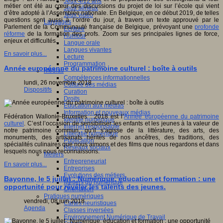
Jeux 4/12 ans
métier ont été au cœur des discussions du projet de loi sur l’école qui vient
Jeux sérieux
d’être adopté à l’Assemblée nationale. En Belgique, en ce début 2019, de telles
Jeux vidéo
questions sont aussi à l’ordre du jour, à travers un texte approuvé par le
Langages
Parlement de la Communauté française de Belgique, prévoyant une
profonde
Ecriture
réforme
de la formation des profs. Zoom sur ses principales lignes de force,
Humour
enjeux et difficultés.
Langue orale
Langues vivantes
En savoir plus...
Lecture
Programmation
Année européenne du patrimoine culturel : boîte à outils
Médias
Compétences informationnelles
lundi, 26 novembre 2018
Culture des médias
Dispositifs
Curation
Droits
Education aux médias
Information et nouveaux médias
Fédération Wallonie-Bruxelles : 2018 est l’
Année européenne du patrimoine
Identité numérique
culturel
. C’est l’occasion de sensibiliser les enfants et les jeunes à la valeur de
Internet responsable
notre patrimoine commun, qu’il s’agisse de la littérature, des arts, des
Littératie numérique
monuments, des artisanats hérités de nos ancêtres, des traditions, des
Publication
spécialités culinaires que nous aimons et des films que nous regardons et dans
Réseaux sociaux
lesquels nous nous reconnaissons.
Métiers
Entrepreneuriat
En savoir plus...
Entreprises
Evolutions des métiers
Bayonne, le 5 juillet : Numérique, éducation et formation : une
Métiers du numérique
opportunité pour révéler les talents des jeunes.
Orientation
Pratiques numériques
vendredi, 08 juin 2018
Cartes heuristiques
Agenda
Classes inversées
Environnement Numérique de Travail