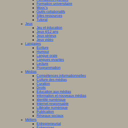
Formation universitaire
Mooc’s
Outils collaboratifs
Sites ressources
Tutorat
Jeux
Jeu et éducation
Jeux 4/12 ans
Jeux sérieux
Jeux vidéo
Langages
Ecriture
Humour
Langue orale
Langues vivantes
Lecture
Programmation
Médias
Compétences informationnelles
Culture des médias
Curation
Droits
Education aux médias
Information et nouveaux médias
Identité numérique
Internet responsable
Littératie numérique
Publication
Réseaux sociaux
Métiers
Entrepreneuriat
Entreprises