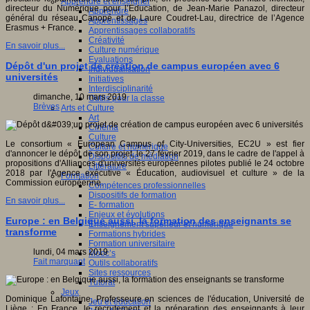
Apprendre et enseigner
directeur du Numérique pour l’Education, de Jean-Marie Panazol, directeur
Apprendre
général du réseau Canopé et de Laure Coudret-Lau, directrice de l’Agence
Apprentissages
Erasmus + France.
Apprentissages collaboratifs
Créativité
En savoir plus...
Culture numérique
Evaluations
Dépôt d'un projet de création de campus européen avec 6
Individualisation
universités
Initiatives
Interdisciplinarité
dimanche, 10 mars 2019
Outils pour la classe
Brèves
Arts et Culture
Art
Cinéma
Culture
Le consortium « European Campus of City-Universities, EC2U » est fier
Culture et numérique
d'annoncer le dépôt de son projet, le 27 février 2019, dans le cadre de l'appel à
Dispositifs de médiation
propositions d'Alliances d'universités européennes pilotes publié le 24 octobre
Littérature
2018 par l'Agence exécutive « Éducation, audiovisuel et culture » de la
Formation
Commission européenne.
Compétences professionnelles
Dispositifs de formation
En savoir plus...
E- formation
Enjeux et évolutions
Europe : en Belgique aussi, la formation des enseignants se
Enseignement supérieur et numérique
transforme
Formations hybrides
Formation universitaire
lundi, 04 mars 2019
Mooc’s
Fait marquant
Outils collaboratifs
Sites ressources
Tutorat
Jeux
Dominique Lafontaine, Professeure en sciences de l'éducation, Université de
Jeu et éducation
Liège : En France, le recrutement et la préparation des enseignants à leur