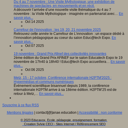
Du 4 au 7 novembre : Une Visite Mythologique, une exhibition de
machines de spectacles, en mouvements et en récit.
A découvrir l’arrivée d’une nouvelle visite thématique du 4 au 7
novembre : la Visite Mythologique - imaginée en partenariat avec…
En
savoir plus...
Oct 14 2025
Carrefour de l'innovation : les 19, 20, 21 novembre 2025
Retrouvez cette année le Carrefour de L’innovation : un espace dédié à
l’innovation pédagogique au coeur du salon Educ@tech Expo.
En
savoir plus...
Oct 07 2025
19 novembre : Grand Prix Afinef des collectivités innovantes
2ème édition du Grand Prix AFINEF sur le salon Educatech Expo le 19
novembre de 17h40 à 18h40 ! Educ@tech Expo accueillera…
En savoir
plus...
Oct 06 2025
Metz, 15 - 17 octobre, Conférence internationale H2PTM'2025 :
Hypermédias et communs numériques
Événement scientifique bisannuel depuis 1989, la conférence
internationale H2PTM arrive à sa 18ème édition. H2PTM’25 est de
retour à Metz,…
En savoir plus...
Souscrire à ce flux RSS
Mentions légales
| contact[@]anae.education |
Accessibilité : non conforme
© 2023 Educavox, Ecole, pédagogie, enseignement, formation
Creation Sylvie CECI - Sites Internet / Référencement SEO