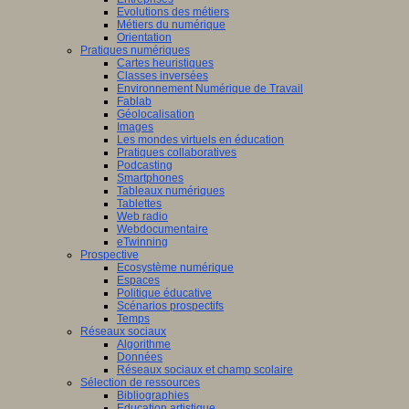
Evolutions des métiers
Métiers du numérique
Orientation
Pratiques numériques
Cartes heuristiques
Classes inversées
Environnement Numérique de Travail
Fablab
Géolocalisation
Images
Les mondes virtuels en éducation
Pratiques collaboratives
Podcasting
Smartphones
Tableaux numériques
Tablettes
Web radio
Webdocumentaire
eTwinning
Prospective
Ecosystème numérique
Espaces
Politique éducative
Scénarios prospectifs
Temps
Réseaux sociaux
Algorithme
Données
Réseaux sociaux et champ scolaire
Sélection de ressources
Bibliographies
Education artistique