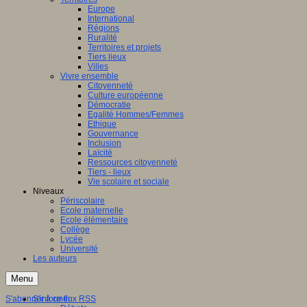
Europe
International
Régions
Ruralité
Territoires et projets
Tiers lieux
Villes
Vivre ensemble
Citoyenneté
Culture européenne
Démocratie
Egalité Hommes/Femmes
Ethique
Gouvernance
Inclusion
Laïcité
Ressources citoyenneté
Tiers - lieux
Vie scolaire et sociale
Niveaux
Périscolaire
Ecole maternelle
Ecole élémentaire
Collège
Lycée
Université
Les auteurs
Menu
S'abonner à ce flux RSS
S'informer