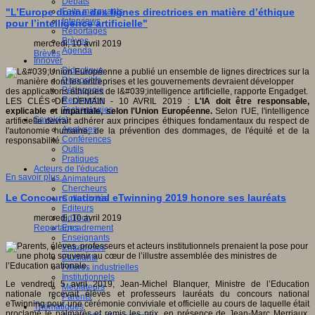
Débats
Faits marquants
"L’Europe donne des lignes directrices en matière d’éthique
Interviews
pour l’intelligence artificielle"
Reportages
Brèves
mercredi, 10 avril 2019
Agenda
Brèves
Innover
Didactique
Dispositifs
Pédagogie
Recherche
LES CLÉS DE DEMAIN - 10 AVRIL 2019 :
L'IA doit être responsable,
Technologies
explicable et impartiale, selon l'Union Européenne.
Selon l'UE, l'intelligence
Savoir(s)
artificielle devrait adhérer aux principes éthiques fondamentaux du respect de
Analyses
l'autonomie humaine, de la prévention des dommages, de l'équité et de la
Conférences
responsabilité.
Outils
Pratiques
Acteurs de l'éducation
En savoir plus...
Animateurs
Chercheurs
Le Concours national eTwinning 2019 honore ses lauréats
Collectivités
Editeurs
EdTech
mercredi, 10 avril 2019
Encadrement
Reportages
Enseignants
Entreprises
Etudiants
Filières industrielles
Institutionnels
Le vendredi 5 avril 2019, Jean-Michel Blanquer, Ministre de l’Education
Médiateurs
nationale recevait élèves et professeurs lauréats du concours national
Parents
eTwinning pour une cérémonie conviviale et officielle au cours de laquelle était
Thématiques
proclamé le palmarès et remis les prix, en présence de Jean-Marc Merriaux,