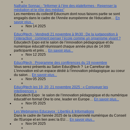
Nathalie Sonnac - “Informer à l’ère des plateformes - Repenser la
médiation et le rôle des médias”
Les membres du collectif Educnum dont nous faisons partie se sont
engagés dans le cadre de l'Année européenne de l'éducation…
En
savoir plus...
Nov 14 2025
Educ@tech - Vendredi 21 novembre à 9h30 : De la juxtaposition à
l’interaction : comment penser l’école comme un organisme vivant ?
Educatech Expo est le salon de l’innovation pédagogique et du
numérique éducatif réunissant chaque année plus de 14 000
participants et près…
En savoir plus...
Nov 12 2025
Educ@tech : Programme des conférences du 19 novembre
Vous serez présents au Salon Educ@tech ? Le Carrefour de
L’innovation est un espace dédié à l’innovation pédagogique au coeur
du salon…
En savoir plus...
Nov 05 2025
Educ@tech les 19, 20, 21 novembre 2025 : « Conjuguer les
intelligences »
Educatech Expo : le salon de l’innovation pédagogique et du numérique
éducatif en format One to one, leader en Europe…
En savoir plus...
Nov 05 2025
Les Webinaires Educavox : Libertés & Informations
Dans le cadre de l'année 2025 de la citoyenneté numérique du Conseil
de l'Europe et en lien avec la EU…
En savoir plus...
Nov 04 2025