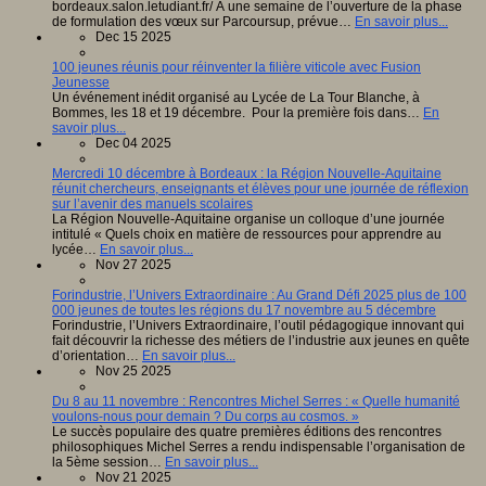
bordeaux.salon.letudiant.fr/ À une semaine de l’ouverture de la phase
de formulation des vœux sur Parcoursup, prévue…
En savoir plus...
Dec 15 2025
100 jeunes réunis pour réinventer la filière viticole avec Fusion
Jeunesse
Un événement inédit organisé au Lycée de La Tour Blanche, à
Bommes, les 18 et 19 décembre. Pour la première fois dans…
En
savoir plus...
Dec 04 2025
Mercredi 10 décembre à Bordeaux : la Région Nouvelle-Aquitaine
réunit chercheurs, enseignants et élèves pour une journée de réflexion
sur l’avenir des manuels scolaires
La Région Nouvelle-Aquitaine organise un colloque d’une journée
intitulé « Quels choix en matière de ressources pour apprendre au
lycée…
En savoir plus...
Nov 27 2025
Forindustrie, l’Univers Extraordinaire : Au Grand Défi 2025 plus de 100
000 jeunes de toutes les régions du 17 novembre au 5 décembre
Forindustrie, l’Univers Extraordinaire, l’outil pédagogique innovant qui
fait découvrir la richesse des métiers de l’industrie aux jeunes en quête
d’orientation…
En savoir plus...
Nov 25 2025
Du 8 au 11 novembre : Rencontres Michel Serres : « Quelle humanité
voulons-nous pour demain ? Du corps au cosmos. »
Le succès populaire des quatre premières éditions des rencontres
philosophiques Michel Serres a rendu indispensable l’organisation de
la 5ème session…
En savoir plus...
Nov 21 2025