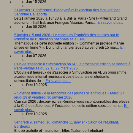
Jan 15 2026
21 janvier : Conférence "Bienaymé et l'extinction des familles" par
Sandrine Dallaporta
Le 21 janvier 2026 à 18h30 à la BnF à Paris - Site F-Mitterrand Grand
auditorium, hall Est, quai François Mauriac, Paris…
En savoir plus...
Jan 08 2026
5 janvier /15 mai 2026 : Le concours Trophées des classes par le
Ministère de l'Éducation nationale et la CNIL
Thématique de cette nouvelle édition : « Comment je protège ma vie
privée en ligne ? ». Du lundi 5 janvier 2026 au vendredi 15 mai…
En
savoir plus...
Jan 07 2026
L'Obvia s'associe à Simuvaction on AI : La prochaine édition se tiendra à
Paris-Versailles du 22 au 27 mars 2026.
L'Obvia est heureux de s'associer à Simuvaction on AI, un programme
académique intensif réunissant des étudiantes et étudiants
universitaires de…
En savoir plus...
Dec 19 2025
« Science infuse - À la rencontre des jeunes scientifiques » Mardi 27,
jeudi 29 et vendredi 30 janvier 2026
Cap sur 2026 : découvrez les Rendez-vous incontournables des élèves
à la Cité des Sciences. À l’occasion de cette édition spécialement…
En
savoir plus...
Dec 19 2025
Vendredi 9, samedi 10, dimanche 11 janvier - Salon de l'étudiant,
Bordeaux
Entrée gratuite et inscription : https://salon-de-l-etudiant-