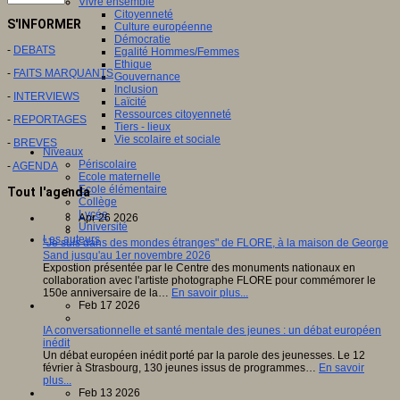
Vivre ensemble
Citoyenneté
S'INFORMER
Culture européenne
Démocratie
-
DEBATS
Egalité Hommes/Femmes
Ethique
-
FAITS MARQUANTS
Gouvernance
Inclusion
-
INTERVIEWS
Laïcité
Ressources citoyenneté
-
REPORTAGES
Tiers - lieux
Vie scolaire et sociale
-
BREVES
Niveaux
Périscolaire
-
AGENDA
Ecole maternelle
Ecole élémentaire
Tout l'agenda
Collège
Lycée
Apr 26 2026
Université
Les auteurs
"Je suis dans des mondes étranges" de FLORE, à la maison de George
Sand jusqu'au 1er novembre 2026
Expostion présentée par le Centre des monuments nationaux en
collaboration avec l'artiste photographe FLORE pour commémorer le
150e anniversaire de la…
En savoir plus...
Feb 17 2026
IA conversationnelle et santé mentale des jeunes : un débat européen
inédit
Un débat européen inédit porté par la parole des jeunesses. Le 12
février à Strasbourg, 130 jeunes issus de programmes…
En savoir
plus...
Feb 13 2026