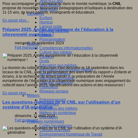
Jeux 4/12 ans
Pour accompagner les adolescents dans le monde numérique, la
CNIL
Jeux sérieux
propose de nouvelles ressources pédagogiques et ludiques à destination des
Jeux vidéo
11-15 ans, de leurs parents, enseignants et éducateurs.
Langages
Ecriture
En savoir plus...
Humour
Langue orale
Préparer 2025, Année européenne de l’éducation à la
Langues vivantes
citoyenneté numérique !
Lecture
Programmation
mercredi, 25 septembre 2024
Médias
Fait marquant
Compétences informationnelles
Culture des médias
Curation
Droits
Education aux médias
La réunion du collectif Educnum s'est déroulée le 18 septembre dans les
Information et nouveaux médias
locaux de la CNIL, avec la présentation des axes forts du rapport «
Enfants et
Identité numérique
écrans, à la recherche du temps perdu
», la préparation de l
’Année
Internet responsable
européenne de l’éducation à la citoyenneté numérique
avec engagement du
Littératie numérique
collectif dans l’année 2025, identifications des actions et des ressources !
Publication
Réseaux sociaux
En savoir plus...
Métiers
Entrepreneuriat
Les questions-réponses de la CNIL sur l’utilisation d’un
Entreprises
système d’IA générative
Evolutions des métiers
Métiers du numérique
dimanche, 11 août 2024
Orientation
Fait marquant
Pratiques numériques
Cartes heuristiques
Classes inversées
Environnement Numérique de Travail