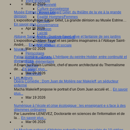
Vivre ensemble
Mar 25 2026
Citoyenneté
Culture européenne
Musée Estrine : Roger Edgard Gillet, du théâtre de la vie à la grande
Démocratie
dérision
Egalité Hommes/Femmes
L’exposition Roger Edgar Gillet, La grande dérision au Musée Estrine…
Ethique
En savoir plus...
Gouvernance
Apr 26 2026
Inclusion
Laïcité
Abbaye Saint-André : Gustave Fayet, rêve et fantaisie de ses jardins
Ressources citoyenneté
L’exposition Gustave Fayet et ses jardins imaginaires à l’Abbaye Saint-
Tiers - lieux
André,…
En savoir plus...
Vie scolaire et sociale
Mar 02 2026
Niveaux
Périscolaire
Palais Lumière – Evian : L’héritage du peintre Holder, entre continuité et
Ecole maternelle
divergences
Ecole élémentaire
A Evian au Palais Lumière, chef-d’œuvre architectural du Thermalisme
Collège
de…
En savoir plus...
Lycée
Mar 09 2026
Université
Les auteurs
Opéra Comédie : Dom Juan de Molière par Makeïeff, un séducteur
enfermé
Macha Makeïeff propose le portrait d’un Dom Juan acculé et…
En savoir
plus...
Mar 19 2026
Numérique à l’école et crise écologique : les enseignant·e·s face à des
dilemmes ordinaires
Par Laureline LENEVEZ, Doctorante en sciences de l'information et de
la…
En savoir plus...
Mar 06 2026
Le Muséum national d’Histoire naturelle lance une série de 10 vidéos