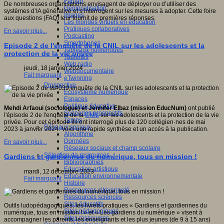
Fablab
De nombreuses organisations envisagent de déployer ou d’utiliser des
Géolocalisation
systèmes d’IA générative et s’interrogent sur les mesures à adopter. Cette foire
Images
aux questions (FAQ) leur fournit de premières réponses.
Les mondes virtuels en éducation
Pratiques collaboratives
En savoir plus...
Podcasting
Smartphones
Episode 2 de l'enquête de la CNIL sur les adolescents et la
Tableaux numériques
protection de la vie privée
Tablettes
Web radio
jeudi, 18 janvier 2024
Webdocumentaire
Fait marquant
eTwinning
Prospective
Ecosystème numérique
Espaces
Politique éducative
Mehdi Arfaoui (sociologue) et Jennifer Elbaz (mission EducNum)
ont publié
Scénarios prospectifs
l'épisode 2 de l'enquête de la
CNIL
sur les adolescents et la protection de la vie
Temps
privée. Pour cet épisode ils ont interrogé plus de 120 collégien·nes de mai
Réseaux sociaux
2023 à janvier 2024. Voici une rapide synthèse et un accès à la publication.
Algorithme
Données
En savoir plus...
Réseaux sociaux et champ scolaire
Sélection de ressources
Gardiens et gardiennes du numérique, tous en mission !
Bibliographies
Education artistique
mardi, 12 décembre 2023
Education environnementale
Fait marquant
Histoire
Ressources citoyenneté
Ressources sciences
Sites éducatifs
Outils ludopédagogiques, les livrets pratiques « Gardiens et gardiennes du
Sites pédagogiques
numérique, tous en mission ! » et « Les gardiens du numérique » visent à
Sites ressources
accompagner les parents, les enseignants et les plus jeunes (de 9 à 15 ans)