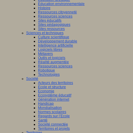
Education environnementale
Histoire
Ressources citoyenneté
Ressources sciences
Sites éducatifs
Sites pédagogiques
Sites ressources
Sciences et techniques
Culture scientifique
Développement durable
Intelligence artificielle
Logiciels libres
Métavers
Outils et logiciels
Réalité augmentée
Ressources sciences
Robotique
Technologies
Société
Acteurs des territoires
Ecole et structure
Economie
Ecosystème éducatif
Génération internet
Handicap
Mondialisation
Normes scolaires
Regards sur l’Ecole
Santé
Société connectée
Territoires et projets
Territoires