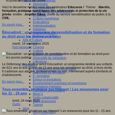
Apprendre et enseigner
Apprendre
Voici le deuxième rendez-vous des webinaires
Educavox !
Thème :
libertés,
Apprentissages
formation, pratiques numériques des adolescents et protection de la vie
Apprentissages collaboratifs
privée
. Invitée :
Jennifer Elbaz
, cheffe du service sensibilisation du public à la
Créativité
CNIL
.
Culture numérique
Evaluations
En savoir plus...
Individualisation
Initiatives
Éducadroit : un programme de sensibilisation et de formation
Interdisciplinarité
au droit pour les jeunes publics
Outils pour la classe
Arts et Culture
Art
mardi, 16 septembre 2025
Cinéma
Fait marquant
Culture
Culture et numérique
Dispositifs de médiation
Littérature
Le Défenseur des droits a lancé Educadroit, un programme destiné aux enfants
Formation
de 6/11 ans et aux jeunes de 12 ans pour les sensibiliser au droit, à leurs droits.
Compétences professionnelles
Il s'adresse aux adultes, professionnels ou non, intervenant auprès d'enfants et
Dispositifs de formation
d'adolescents.
E- formation
Enjeux et évolutions
En savoir plus...
Enseignement supérieur et numérique
Formations hybrides
Tous ensemble, prudence sur Internet ! Les ressources pour
Formation universitaire
les 11 - 15 ans
Mooc’s
Outils collaboratifs
lundi, 24 mars 2025
Sites ressources
Outils
Tutorat
Jeux
Jeu et éducation