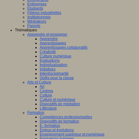
Entreprises
Etudiants
Filières industrielles
Institutionnels
Médiateurs
Parents
Thématiques
Apprendre et enseigner
Apprendre
Apprentissages
Apprentissages collaboratifs
Créativité
Culture numérique
Evaluations
Individualisation
Initiatives
Interdisciplinarité
Outils pour la classe
Arts et Culture
Art
Cinéma
Culture
Culture et numérique
Dispositifs de médiation
Littérature
Formation
Compétences professionnelles
Dispositifs de formation
E- formation
Enjeux et évolutions
Enseignement supérieur et numérique
Formations hybrides