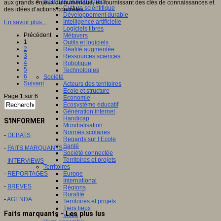
Sciences et techniques
aux grands enjeux du numérique, en fournissant des clés de connaissances et
Culture scientifique
des idées d’actions concrètes.
Développement durable
Intelligence artificielle
En savoir plus...
Logiciels libres
Précédent
Métavers
1
Outils et logiciels
2
Réalité augmentée
3
Ressources sciences
4
Robotique
5
Technologies
6
Société
Suivant
Acteurs des territoires
Ecole et structure
Page 1 sur 6
Economie
Ecosystème éducatif
Génération internet
Handicap
S'INFORMER
Mondialisation
Normes scolaires
-
DEBATS
Regards sur l’Ecole
Santé
-
FAITS MARQUANTS
Société connectée
Territoires et projets
-
INTERVIEWS
Territoires
-
REPORTAGES
Europe
International
-
BREVES
Régions
Ruralité
-
AGENDA
Territoires et projets
Tiers lieux
Faits marquants - Les plus lus
Villes