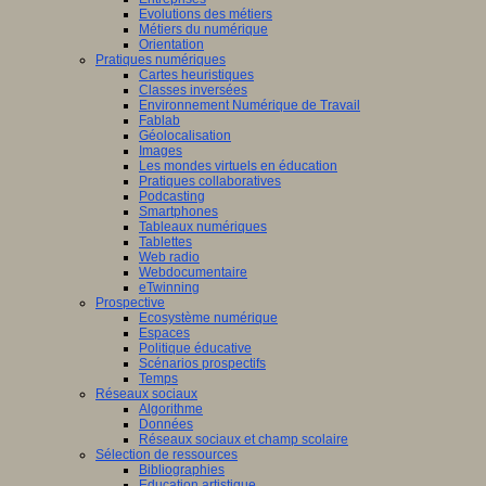
Evolutions des métiers
Métiers du numérique
Orientation
Pratiques numériques
Cartes heuristiques
Classes inversées
Environnement Numérique de Travail
Fablab
Géolocalisation
Images
Les mondes virtuels en éducation
Pratiques collaboratives
Podcasting
Smartphones
Tableaux numériques
Tablettes
Web radio
Webdocumentaire
eTwinning
Prospective
Ecosystème numérique
Espaces
Politique éducative
Scénarios prospectifs
Temps
Réseaux sociaux
Algorithme
Données
Réseaux sociaux et champ scolaire
Sélection de ressources
Bibliographies
Education artistique