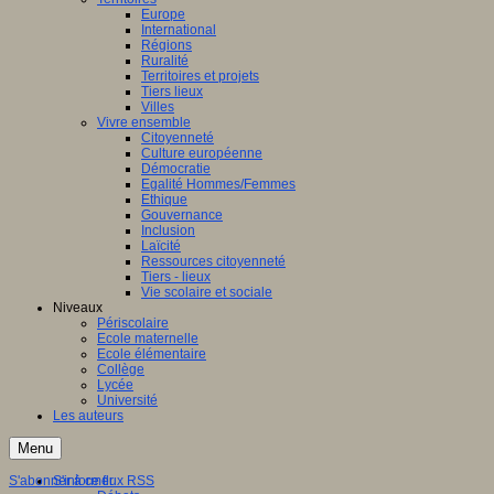
Europe
International
Régions
Ruralité
Territoires et projets
Tiers lieux
Villes
Vivre ensemble
Citoyenneté
Culture européenne
Démocratie
Egalité Hommes/Femmes
Ethique
Gouvernance
Inclusion
Laïcité
Ressources citoyenneté
Tiers - lieux
Vie scolaire et sociale
Niveaux
Périscolaire
Ecole maternelle
Ecole élémentaire
Collège
Lycée
Université
Les auteurs
Menu
S'abonner à ce flux RSS
S'informer