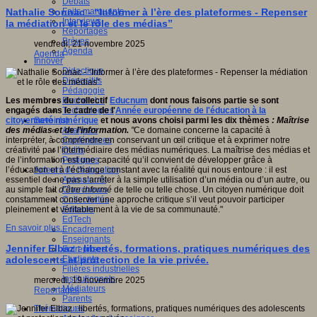
Débats
Faits marquants
Nathalie Sonnac - “Informer à l’ère des plateformes - Repenser
Interviews
la médiation et le rôle des médias”
Reportages
Brèves
vendredi, 21 novembre 2025
Agenda
Agenda
Innover
Didactique
Dispositifs
Pédagogie
Recherche
Les membres du collectif
Educnum
dont nous faisons partie se sont
Technologies
engagés dans le cadre de l'
Année européenne de l'éducation à la
Savoir(s)
citoyenneté numérique
et nous avons choisi parmi les dix thèmes
: Maîtrise
Analyses
des médias et de l’information.
"
Ce domaine concerne la capacité à
Conférences
interpréter, à comprendre en conservant un œil critique et à exprimer notre
Outils
créativité par l’intermédiaire des médias numériques. La maîtrise des médias et
Pratiques
de l’information est une capacité qu’il convient de développer grâce à
Acteurs de l'éducation
l’éducation et à l’échange constant avec la réalité qui nous entoure : il est
Animateurs
essentiel de ne pas s’arrêter à la simple utilisation d’un média ou d’un autre, ou
Chercheurs
au simple fait
d’être informé
de telle ou telle chose. Un citoyen numérique doit
Collectivités
constamment conserver une approche critique s’il veut pouvoir participer
Editeurs
pleinement et véritablement à la vie de sa communauté."
EdTech
En savoir plus...
Encadrement
Enseignants
Jennifer Elbaz : libertés, formations, pratiques numériques des
Entreprises
Etudiants
adolescents et protection de la vie privée.
Filières industrielles
Institutionnels
mercredi, 19 novembre 2025
Médiateurs
Reportages
Parents
Thématiques