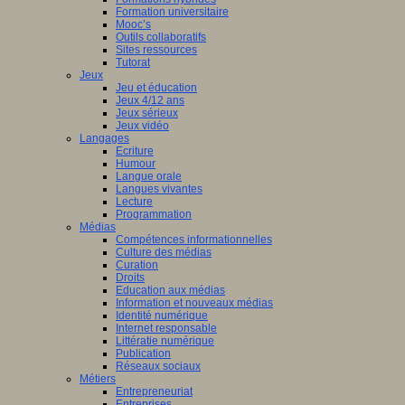
Formation universitaire
Mooc’s
Outils collaboratifs
Sites ressources
Tutorat
Jeux
Jeu et éducation
Jeux 4/12 ans
Jeux sérieux
Jeux vidéo
Langages
Ecriture
Humour
Langue orale
Langues vivantes
Lecture
Programmation
Médias
Compétences informationnelles
Culture des médias
Curation
Droits
Education aux médias
Information et nouveaux médias
Identité numérique
Internet responsable
Littératie numérique
Publication
Réseaux sociaux
Métiers
Entrepreneuriat
Entreprises