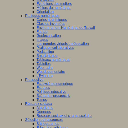
Evolutions des métiers
Métiers du numérique
Orientation
Pratiques numériques
Cartes heuristiques
Classes inversées
Environnement Numérique de Travail
Fablab
Géolocalisation
Images
Les mondes virtuels en éducation
Pratiques collaboratives
Podcasting
Smartphones
Tableaux numériques
Tablettes
Web radio
Webdocumentaire
eTwinning
Prospective
Ecosystème numérique
Espaces
Politique éducative
Scénarios prospectifs
Temps
Réseaux sociaux
Algorithme
Données
Réseaux sociaux et champ scolaire
Sélection de ressources
Bibliographies
Education artistique