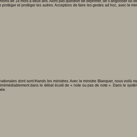
oins de 18 mois à deux ans. Alors pas question de déprimer, de s’angoisser ou de se
t se protéger et protéger les autres. Acceptons de faire les gestes ad hoc, avec le
ionales dont sont friands les ministres. Avec le ministre Blanquer, nous voilà r
rrémédiablement dans le débat éculé de « note ou pas de note ». Dans le système 
mée.