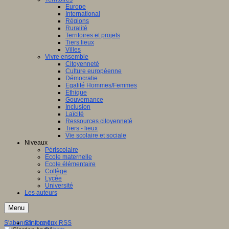
Europe
International
Régions
Ruralité
Territoires et projets
Tiers lieux
Villes
Vivre ensemble
Citoyenneté
Culture européenne
Démocratie
Egalité Hommes/Femmes
Ethique
Gouvernance
Inclusion
Laïcité
Ressources citoyenneté
Tiers - lieux
Vie scolaire et sociale
Niveaux
Périscolaire
Ecole maternelle
Ecole élémentaire
Collège
Lycée
Université
Les auteurs
Menu
S'abonner à ce flux RSS
S'informer