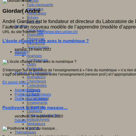
Débats
Faits marquants
Interviews
Giordan André
Reportages
Brèves
André Giordan est le fondateur et directeur du Laboratoire 
Agenda
Innover
l’auteur d’un nouveau modèle de l’apprendre (modèle d’apprent
Didactique
URL du site internet:
http://www.ldes.unige.ch/
Dispositifs
Pédagogie
L’école change-t-elle avec le numérique ?
Recherche
Technologies
samedi, 19 mars 2022
Savoir(s)
Débats
Analyses
Conférences
Outils
Pratiques
S’interroger sur la question de l’enseignement à « l’ère du numérique » n’a rien
Acteurs de l'éducation
s’agit de préciser la relation entre l’enseignement (version prof.) et l’appropriati
Animateurs
Chercheurs
En savoir plus...
Collectivités
Editeurs
Apprentissages
EdTech
Pratiques numériques
Encadrement
Outils pour la classe
Enseignants
Entreprises
Positivons le port du masque…
Etudiants
Filières industrielles
vendredi, 04 septembre 2020
Institutionnels
Débats
Médiateurs
Parents
Thématiques