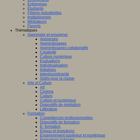
Entreprises
Etudiants
Filières industrielles
Institutionnels
Médiateurs
Parents
Thématiques
Apprendre et enseigner
Apprendre
Apprentissages
Apprentissages collaboratifs
Créativité
Culture numérique
Evaluations
Individualisation
Initiatives
Interdisciplinarité
Outils pour la classe
Arts et Culture
Art
Cinéma
Culture
Culture et numérique
Dispositifs de médiation
Littérature
Formation
Compétences professionnelles
Dispositifs de formation
E- formation
Enjeux et évolutions
Enseignement supérieur et numérique
Formations hybrides