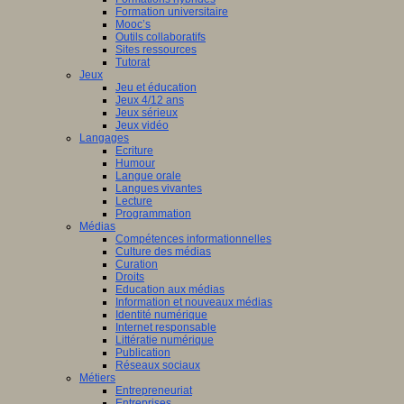
Formation universitaire
Mooc’s
Outils collaboratifs
Sites ressources
Tutorat
Jeux
Jeu et éducation
Jeux 4/12 ans
Jeux sérieux
Jeux vidéo
Langages
Ecriture
Humour
Langue orale
Langues vivantes
Lecture
Programmation
Médias
Compétences informationnelles
Culture des médias
Curation
Droits
Education aux médias
Information et nouveaux médias
Identité numérique
Internet responsable
Littératie numérique
Publication
Réseaux sociaux
Métiers
Entrepreneuriat
Entreprises