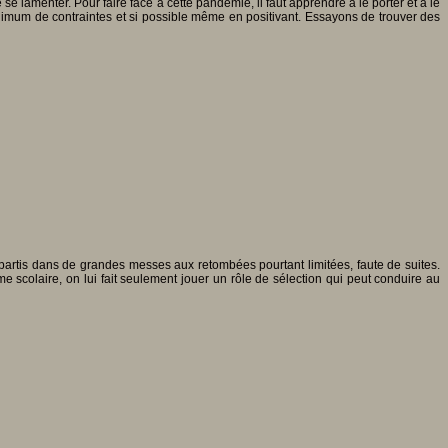
 lamenter. Pour faire face à cette pandémie, il faut apprendre à le porter et à le
 minimum de contraintes et si possible même en positivant. Essayons de trouver des
epartis dans de grandes messes aux retombées pourtant limitées, faute de suites.
scolaire, on lui fait seulement jouer un rôle de sélection qui peut conduire au