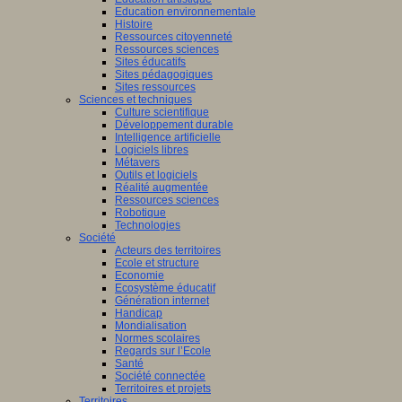
Education environnementale
Histoire
Ressources citoyenneté
Ressources sciences
Sites éducatifs
Sites pédagogiques
Sites ressources
Sciences et techniques
Culture scientifique
Développement durable
Intelligence artificielle
Logiciels libres
Métavers
Outils et logiciels
Réalité augmentée
Ressources sciences
Robotique
Technologies
Société
Acteurs des territoires
Ecole et structure
Economie
Ecosystème éducatif
Génération internet
Handicap
Mondialisation
Normes scolaires
Regards sur l’Ecole
Santé
Société connectée
Territoires et projets
Territoires