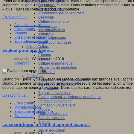
Apprendre et enseigner
Porter un masque n’est pas très agréable, mais il devient indispensable pour au m
Apprendre
supporter. La vie n’est pas toujours facile. Dans certaines circonstances, il fau
Apprentissages
« plus » dans ce contexte a priori insupportable.
Apprentissages collaboratifs
En savoir plus...
Créativité
Culture numérique
Acteurs de leducation
Evaluations
Enseignants
Individualisation
Parents
Initiatives
Enseigner et apprendre
Interdisciplinarité
Ecosystème éducatif
Outils pour la classe
Arts et Culture
Evaluer pour apprendre…
Art
Cinéma
dimanche, 02 septembre 2018
Culture
Analyses
Culture et numérique
Dispositifs de médiation
Littérature
Formation
Quand on « parle » d’évaluation en France, on pense aux grandes évaluations nat
Compétences professionnelles
Quand on aborde cette question avec les professeurs ou les parents, on tombe i
Dispositifs de formation
décrochage ou même à l’exclusion. Dans tous les cas, l’évaluation est sous-esti
E- formation
Enjeux et évolutions
En savoir plus...
Enseignement supérieur et numérique
Formations hybrides
Enseignants
Formation universitaire
Individualisation
Mooc’s
Enseigner et apprendre
Outils collaboratifs
Evaluations
Sites ressources
Tutorat
Le smartphone, un outil d’apprentissage…
Jeux
Jeu et éducation
lundi, 18 juin 2018