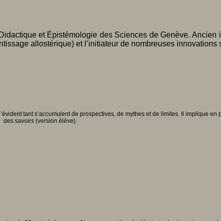
de Didactique et Épistémologie des Sciences de Genève.
Ancien i
issage allostérique) et l’initiateur de nombreuses innovations
 d’évident tant s’accumulent de prospectives, de mythes et de limites. Il implique 
on des savoirs (version élève).