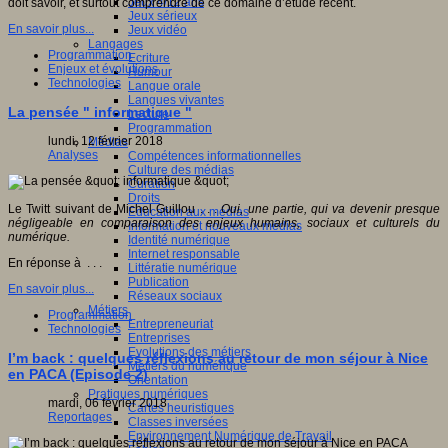
Jeux 4/12 ans
doit savoir, et surtout comprendre de ce domaine d’étude récent.
Jeux sérieux
En savoir plus...
Jeux vidéo
Langages
Programmation
Ecriture
Enjeux et évolutions
Humour
Technologies
Langue orale
Langues vivantes
La pensée " informatique "
Lecture
Programmation
lundi, 12 février 2018
Médias
Analyses
Compétences informationnelles
Culture des médias
Curation
Droits
Le Twitt suivant de Michel Guillou . . .
Oui, une partie, qui va devenir presque
Education aux médias
négligeable en comparaison des enjeux humains, sociaux et culturels du
Information et nouveaux médias
numérique.
Identité numérique
Internet responsable
En réponse à . . .
Littératie numérique
Publication
En savoir plus...
Réseaux sociaux
Métiers
Programmation
Entrepreneuriat
Technologies
Entreprises
Evolutions des métiers
I’m back : quelques réflexions au retour de mon séjour à Nice
Métiers du numérique
en PACA (Episode 2)
Orientation
Pratiques numériques
mardi, 06 février 2018
Cartes heuristiques
Reportages
Classes inversées
Environnement Numérique de Travail