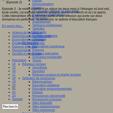
Fablab
Géolocalisation
Images
Episode 2 : Je rentre à peine d’un séjour de deux mois à l’étranger où tout oeil,
Les mondes virtuels en éducation
toute oreille, j’ai exploré, observé, analysé, pensé et réfléchi et où j’ai appris.
Pratiques collaboratives
Cette intervention est la seconde partie d’une réflexion qui porte sur deux
Podcasting
domaines en particulier : la recherche; le sytème d’éducation français.
Smartphones
Tableaux numériques
En savoir plus...
Tablettes
Web radio
Acteurs de leducation
Webdocumentaire
Apprentissages collaboratifs
eTwinning
Ecosystème numérique
Prospective
Enseigner et apprendre
Ecosystème numérique
Espaces éducatifs
Espaces
Gouvernance
Politique éducative
Société et numérique
Scénarios prospectifs
Précédent
Temps
14
Réseaux sociaux
15
Algorithme
16
Données
17
Réseaux sociaux et champ scolaire
18
Sélection de ressources
19
Bibliographies
20
Education artistique
21
Education environnementale
22
Histoire
23
Ressources citoyenneté
Suivant
Ressources sciences
Sites éducatifs
Sites pédagogiques
Sites ressources