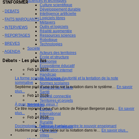
Sciences et techniques
S'INFORMER
Culture scientifique
Développement durable
-
DEBATS
Intelligence artificielle
Logiciels libres
-
FAITS MARQUANTS
Métavers
Outils et logiciels
-
INTERVIEWS
Réalité augmentée
Ressources sciences
-
REPORTAGES
Robotique
-
BREVES
Technologies
Société
-
AGENDA
Acteurs des territoires
Ecole et structure
Débats - Les plus lus
Economie
Ecosystème éducatif
Feb 18 2026
Génération internet
Handicap
La forme scolaire française, l’autorité et la tentation de la note
Mondialisation
sommative
Normes scolaires
Septième post d’une série sur la notation dans le système…
En savoir
Regards sur l’Ecole
plus...
Santé
Feb 10 2026
Société connectée
Territoires et projets
À quoi servent les vieux ?
Territoires
Ce titre reprend celui d’un article de Réjean Bergeron paru…
En savoir
Europe
plus...
International
Feb 24 2026
Régions
Ruralité
Docimologie : l’attaque frontale contre le pouvoir enseignant
Territoires et projets
Huitième post – Une série sur la notation dans le…
En savoir plus...
Tiers lieux
Villes