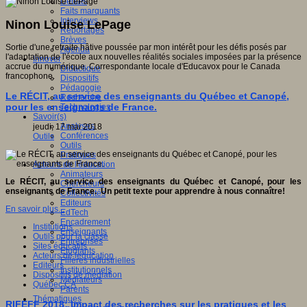
Débats
Faits marquants
Interviews
Ninon Louise LePage
Reportages
Brèves
Sortie d'une retraite hâtive poussée par mon intérêt pour les défis posés par
Agenda
l'adaptation de l'école aux nouvelles réalités sociales imposées par la présence
Innover
accrue du numérique. Correspondante locale d'Educavox pour le Canada
Didactique
francophone.
Dispositifs
Pédagogie
Le RÉCIT, au service des enseignants du Québec et Canopé,
Recherche
pour les enseignants de France.
Technologies
Savoir(s)
Analyses
jeudi, 17 mai 2018
Conférences
Outils
Outils
Pratiques
Acteurs de l'éducation
Animateurs
Le RÉCIT, au service des enseignants du Québec et Canopé, pour les
Chercheurs
enseignants de France. Un petit texte pour apprendre à nous connaître!
Collectivités
Editeurs
En savoir plus...
EdTech
Encadrement
Institutions
Enseignants
Outils pour la classe
Entreprises
Sites éducatifs
Etudiants
Acteurs de leducation
Filières industrielles
Editeurs
Institutionnels
Dispositifs de médiation
Médiateurs
Québec CA
Parents
Thématiques
RIFEFF 2018: Impact des recherches sur les pratiques et les