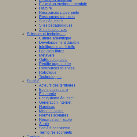
Education environnementale
Histoire
Ressources citoyenneté
Ressources sciences
Sites éducatifs
Sites pédagogiques
Sites ressources
Sciences et techniques
Culture scientifique
Développement durable
Intelligence artificielle
Logiciels libres
Métavers
Outils et logiciels
Réalité augmentée
Ressources sciences
Robotique
Technologies
Société
Acteurs des territoires
Ecole et structure
Economie
Ecosystème éducatif
Génération internet
Handicap
Mondialisation
Normes scolaires
Regards sur l’Ecole
Santé
Société connectée
Territoires et projets
Territoires