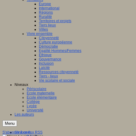
Europe
International
Régions
Ruralité
Territoires et projets
Tiers lieux
Villes
Vivre ensemble
Citoyenneté
Culture européenne
Démocratie
Egalité Hommes/Femmes
Ethique
Gouvernance
Inclusion
Laïcité
Ressources citoyenneté
Tiers - lieux
Vie scolaire et sociale
Niveaux
Périscolaire
Ecole maternelle
Ecole élémentaire
Collège
Lycée
Université
Les auteurs
Menu
S'abonner à ce flux RSS
S'informer