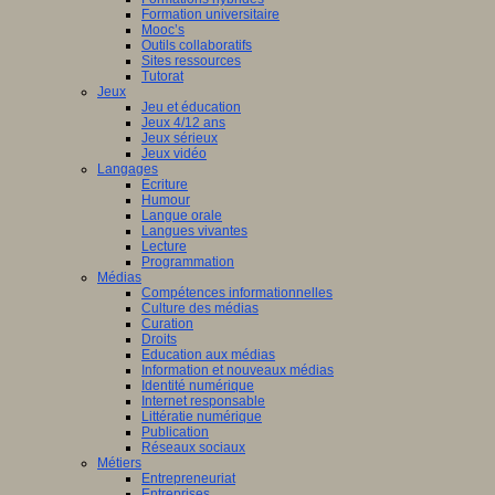
Formation universitaire
Mooc’s
Outils collaboratifs
Sites ressources
Tutorat
Jeux
Jeu et éducation
Jeux 4/12 ans
Jeux sérieux
Jeux vidéo
Langages
Ecriture
Humour
Langue orale
Langues vivantes
Lecture
Programmation
Médias
Compétences informationnelles
Culture des médias
Curation
Droits
Education aux médias
Information et nouveaux médias
Identité numérique
Internet responsable
Littératie numérique
Publication
Réseaux sociaux
Métiers
Entrepreneuriat
Entreprises