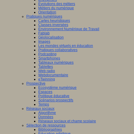
Evolutions des métiers
Métiers du numérique
Orientation
Pratiques numériques
Cartes heuristiques
Classes inversées
Environnement Numérique de Travail
Fablab
Géolocalisation
Images
Les mondes virtuels en éducation
Pratiques collaboratives
Podcasting
Smartphones
Tableaux numériques
Tablettes
Web radio
Webdocumentaire
eTwinning
Prospective
Ecosystème numérique
Espaces
Politique éducative
Scénarios prospectifs
Temps
Réseaux sociaux
Algorithme
Données
Réseaux sociaux et champ scolaire
Sélection de ressources
Bibliographies
Education artistique