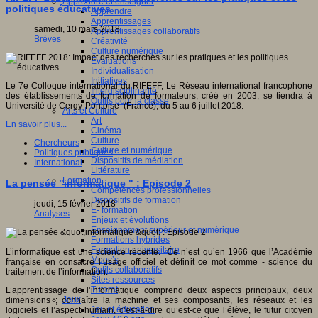
Apprendre et enseigner
politiques éducatives
Apprendre
Apprentissages
samedi, 10 mars 2018
Apprentissages collaboratifs
Brèves
Créativité
Culture numérique
Evaluations
Individualisation
Initiatives
Le 7e Colloque international du RIFEFF, Le Réseau international francophone
Interdisciplinarité
des établissements de formation de formateurs, créé en 2003, se tiendra à
Outils pour la classe
Université de Cergy-Pontoise (France), du 5 au 6 juillet 2018.
Arts et Culture
Art
En savoir plus...
Cinéma
Culture
Chercheurs
Culture et numérique
Politiques publiques
Dispositifs de médiation
International
Littérature
Formation
La pensée "informatique " : Episode 2
Compétences professionnelles
Dispositifs de formation
jeudi, 15 février 2018
E- formation
Analyses
Enjeux et évolutions
Enseignement supérieur et numérique
Formations hybrides
Formation universitaire
L’informatique est une science récente. Ce n’est qu’en 1966 que l’Académie
Mooc’s
française en consacre l’usage officiel et définit ce mot comme - science du
Outils collaboratifs
traitement de l’information.
Sites ressources
Tutorat
L’apprentissage de l’informatique comprend deux aspects principaux, deux
Jeux
dimensions ; connaître la machine et ses composants, les réseaux et les
Jeu et éducation
logiciels et l’aspect humain, c’est-à-dire qu’est-ce que l’élève, le futur citoyen