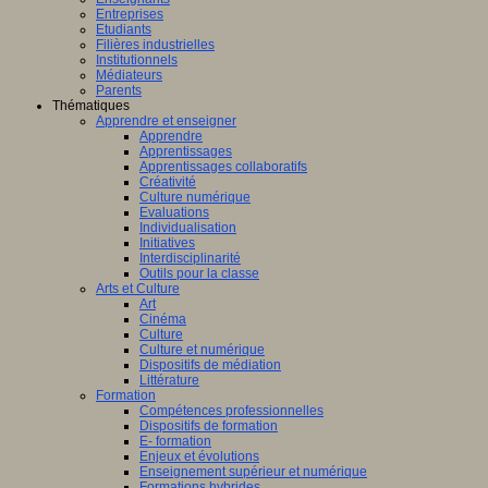
Entreprises
Etudiants
Filières industrielles
Institutionnels
Médiateurs
Parents
Thématiques
Apprendre et enseigner
Apprendre
Apprentissages
Apprentissages collaboratifs
Créativité
Culture numérique
Evaluations
Individualisation
Initiatives
Interdisciplinarité
Outils pour la classe
Arts et Culture
Art
Cinéma
Culture
Culture et numérique
Dispositifs de médiation
Littérature
Formation
Compétences professionnelles
Dispositifs de formation
E- formation
Enjeux et évolutions
Enseignement supérieur et numérique
Formations hybrides