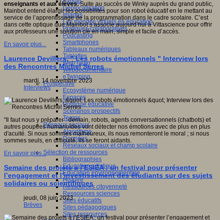
Fablab
enseignants et aux élèves.
Suite au succès de Winky auprès du grand public,
Géolocalisation
Mainbot entend élargir les possibilités pour son robot éducatif en le mettant au
Images
service de l’apprentissage de la programmation dans le cadre scolaire. C’est
Les mondes virtuels en éducation
dans cette optique que Mainbot s’associe aujourd’hui à Vittascience pour offrir
Pratiques collaboratives
aux professeurs une solution clé en main, simple et facile d’accès.
Podcasting
Smartphones
En savoir plus...
Tableaux numériques
Tablettes
Laurence Devillers, " Les robots émotionnels " Interview lors
Web radio
des Rencontres Michel Serres
Webdocumentaire
eTwinning
mardi, 14 novembre 2023
Prospective
Interviews
Ecosystème numérique
Espaces
Politique éducative
Scénarios prospectifs
Temps
"Il faut nous y préparer : demain, robots, agents conversationnels (chatbots) et
Réseaux sociaux
autres poupées humanoïdes vont détecter nos émotions avec de plus en plus
Algorithme
d'acuité. Si nous sommes malheureux, ils nous remonteront le moral ; si nous
Données
sommes seuls, en difficulté, ils se feront aidants.
Réseaux sociaux et champ scolaire
Sélection de ressources
En savoir plus...
Bibliographies
Education artistique
Semaine des projets à l’ESIEA : un festival pour présenter
Education environnementale
l’engagement et l’investissement des étudiants sur des sujets
Histoire
solidaires ou scientifiques
Ressources citoyenneté
Ressources sciences
jeudi, 08 juin 2023
Sites éducatifs
Brèves
Sites pédagogiques
Sites ressources