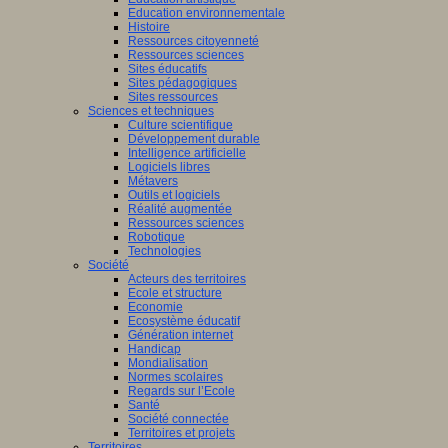
Education environnementale
Histoire
Ressources citoyenneté
Ressources sciences
Sites éducatifs
Sites pédagogiques
Sites ressources
Sciences et techniques
Culture scientifique
Développement durable
Intelligence artificielle
Logiciels libres
Métavers
Outils et logiciels
Réalité augmentée
Ressources sciences
Robotique
Technologies
Société
Acteurs des territoires
Ecole et structure
Economie
Ecosystème éducatif
Génération internet
Handicap
Mondialisation
Normes scolaires
Regards sur l’Ecole
Santé
Société connectée
Territoires et projets
Territoires