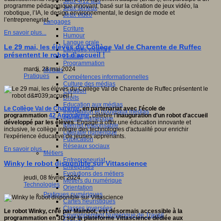
Jeux 4/12 ans
programme pédagogique innovant, basé sur la création de jeux vidéo, la
Jeux sérieux
robotique, l’IA, le design environnemental, le design de mode et
Jeux vidéo
l’entrepreneuriat.
Langages
Ecriture
En savoir plus...
Humour
Langue orale
Le 29 mai, les élèves du Collège Val de Charente de Ruffec
Langues vivantes
présentent le robot d'accueil !
Lecture
Programmation
mardi, 28 mai 2024
Médias
Pratiques
Compétences informationnelles
Culture des médias
Curation
Droits
Education aux médias
Le Collège Val de Charente
, en partenariat avec l'école de
Information et nouveaux médias
programmation
42 Angoulême
,
célèbre l'
inauguration d'un robot d'accueil
Identité numérique
développé par les élèves
. Engagé à offrir une éducation innovante et
Internet responsable
inclusive, le collège intègre des technologies d'actualité pour enrichir
Littératie numérique
l'expérience éducative de jeunes apprenants.
Publication
Réseaux sociaux
En savoir plus...
Métiers
Entrepreneuriat
Winky le robot disponible sur Vittascience
Entreprises
Evolutions des métiers
jeudi, 08 février 2024
Métiers du numérique
Technologies
Orientation
Pratiques numériques
Cartes heuristiques
Classes inversées
Le robot Winky, créé par Mainbot, est désormais accessible à la
Environnement Numérique de Travail
programmation en 3D sur la plateforme Vittascience dédiée aux