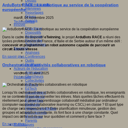
Débats
Faits marquants
ArduBots RACE : La robotique au service de la coopération
Interviews
européenne
Reportages
Brèves
mardi, 04 novembre 2025
Agenda
Technologies
Innover
Didactique
Dispositifs
Pédagogie
Dans le cadre du dispositif
eTwinning
, le projet
ArduBots RACE
a réuni des
Recherche
lycées professionnels de France, d’Italie et de Serbie autour d’un même défi :
Technologies
concevoir et programmer un robot autonome capable de parcourir un
Savoir(s)
circuit à toute vitesse
.
Analyses
Conférences
En savoir plus...
Outils
Pratiques
Orchestration d’activités collaboratives en robotique
Acteurs de l'éducation
Animateurs
vendredi, 11 avril 2025
Chercheurs
Pédagogie
Collectivités
Editeurs
EdTech
Encadrement
Lorsqu’ils orchestrent des activités collaboratives en robotique, les enseignants
Enseignants
ne se contentent pas de surveiller les élèves. Mais quelles tâches effectuent-ils
Entreprises
réellement pour gérer l’apprentissage collaboratif médiatisé par ordinateur
Etudiants
(
computer-supported collaborative learning
ou CSCL) en classe ? Et quel type
Filières industrielles
de charge cela engendre-t-il ? Entre planification minutieuse, gestion des
Institutionnels
groupes et adaptation constante, ils font face à une charge constante. Quel
Médiateurs
impact ces défis ont-ils sur leur quotidien et comment y faire face ?
Parents
En savoir plus...
Thématiques