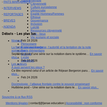
Vivre ensemble
-
FAITS MARQUANTS
Citoyenneté
Culture européenne
-
INTERVIEWS
Démocratie
Egalité Hommes/Femmes
-
REPORTAGES
Ethique
-
BREVES
Gouvernance
Inclusion
-
AGENDA
Laïcité
Ressources citoyenneté
Débats - Les plus lus
Tiers - lieux
Vie scolaire et sociale
Feb 18 2026
Niveaux
Périscolaire
La forme scolaire française, l’autorité et la tentation de la note
Ecole maternelle
sommative
Ecole élémentaire
Septième post d’une série sur la notation dans le système…
En savoir
Collège
plus...
Lycée
Feb 10 2026
Université
Les auteurs
À quoi servent les vieux ?
Ce titre reprend celui d’un article de Réjean Bergeron paru…
En savoir
plus...
Feb 24 2026
Docimologie : l’attaque frontale contre le pouvoir enseignant
Huitième post – Une série sur la notation dans le…
En savoir plus...
Souscrire à ce flux RSS
Mentions légales
| contact[@]anae.education |
Accessibilité : non conforme