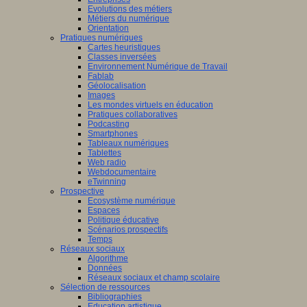
Evolutions des métiers
Métiers du numérique
Orientation
Pratiques numériques
Cartes heuristiques
Classes inversées
Environnement Numérique de Travail
Fablab
Géolocalisation
Images
Les mondes virtuels en éducation
Pratiques collaboratives
Podcasting
Smartphones
Tableaux numériques
Tablettes
Web radio
Webdocumentaire
eTwinning
Prospective
Ecosystème numérique
Espaces
Politique éducative
Scénarios prospectifs
Temps
Réseaux sociaux
Algorithme
Données
Réseaux sociaux et champ scolaire
Sélection de ressources
Bibliographies
Education artistique