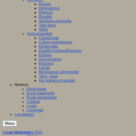
Europe
International
Régions
Ruralité
Territoires et projets
Tiers lieux
Villes
Vivre ensemble
Citoyenneté
Culture européenne
Démocratie
Egalité Hommes/Femmes
Ethique
Gouvernance
Inclusion
Laïcité
Ressources citoyenneté
Tiers - lieux
Vie scolaire et sociale
Niveaux
Périscolaire
Ecole maternelle
Ecole élémentaire
Collège
Lycée
Université
Les auteurs
Menu
S'abonner à ce flux RSS
S'informer