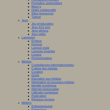
Formation universitaire
Mooc’s
Outils collaboratifs
Sites ressources
Tutorat
Jeux
Jeu et éducation
Jeux 4/12 ans
Jeux sérieux
Jeux vidéo
Langages
Ecriture
Humour
Langue orale
Langues vivantes
Lecture
Programmation
Médias
Compétences informationnelles
Culture des médias
Curation
Droits
Education aux médias
Information et nouveaux médias
Identité numérique
Internet responsable
Littératie numérique
Publication
Réseaux sociaux
Métiers
Entrepreneuriat
Entreprises