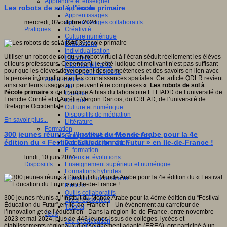
Apprendre et enseigner
Les robots de sol à l'école primaire
Apprendre
Apprentissages
Apprentissages collaboratifs
mercredi, 02 octobre 2024
Créativité
Pratiques
Culture numérique
Evaluations
Individualisation
Utiliser un robot de sol ou un robot virtuel à l’écran séduit réellement les élèves
Initiatives
et leurs professeurs. Cependant, le côté ludique et motivant n’est pas suffisant
Interdisciplinarité
pour que les élèves développent des compétences et des savoirs en lien avec
Outils pour la classe
la pensée informatique et les connaissances spatiales. Cet article QDLR revient
Arts et Culture
ainsi sur leurs usages qui peuvent être complexes.
« Les robots de sol à
Art
l’école primaire »
de Francine Athias du laboratoire ELLIADD de l’université de
Cinéma
Franche Comté et d’Aurélie Vergon Dartois, du CREAD, de l’université de
Culture
Bretagne Occidentale.
Culture et numérique
Dispositifs de médiation
En savoir plus...
Littérature
Formation
300 jeunes réunis à l’Institut du Monde Arabe pour la 4e
Compétences professionnelles
édition du « Festival Éducation du Futur » en Ile-de-France !
Dispositifs de formation
E- formation
Enjeux et évolutions
lundi, 10 juin 2024
Enseignement supérieur et numérique
Dispositifs
Formations hybrides
Formation universitaire
Mooc’s
Outils collaboratifs
300 jeunes réunis à l’Institut du Monde Arabe pour la 4ème édition du “Festival
Sites ressources
Éducation du Futur” en Ile-de-France ! – Un événement au carrefour de
Tutorat
l’innovation et de l’éducation –Dans la région Ile-de-France, entre novembre
Jeux
2023 et mai 2024, plus de 443 jeunes issus de collèges, lycées et
Jeu et éducation
établissements régionaux d’enseignement adapté (EREA), ont participé à un