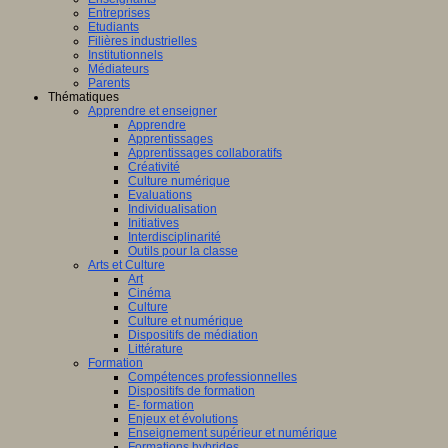
Entreprises
Etudiants
Filières industrielles
Institutionnels
Médiateurs
Parents
Thématiques
Apprendre et enseigner
Apprendre
Apprentissages
Apprentissages collaboratifs
Créativité
Culture numérique
Evaluations
Individualisation
Initiatives
Interdisciplinarité
Outils pour la classe
Arts et Culture
Art
Cinéma
Culture
Culture et numérique
Dispositifs de médiation
Littérature
Formation
Compétences professionnelles
Dispositifs de formation
E- formation
Enjeux et évolutions
Enseignement supérieur et numérique
Formations hybrides