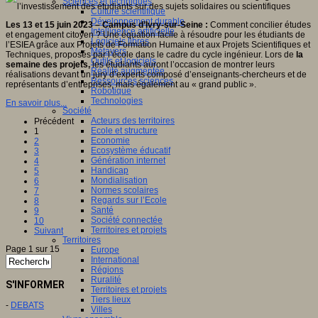
Sciences et techniques
Culture scientifique
Développement durable
Les 13 et 15 juin 2023 – Campus d’Ivry-sur-Seine :
Comment concilier études
Intelligence artificielle
et engagement citoyen ? Une équation facile à résoudre pour les étudiants de
Logiciels libres
l’ESIEA grâce aux Projets de Formation Humaine et aux Projets Scientifiques et
Métavers
Techniques, proposés par l’école dans le cadre du cycle ingénieur. Lors de
la
Outils et logiciels
semaine des projets,
les étudiants auront l’occasion de montrer leurs
Réalité augmentée
réalisations devant un jury d’experts composé d’enseignants-chercheurs et de
Ressources sciences
représentants d’entreprises, mais également au « grand public ».
Robotique
Technologies
En savoir plus...
Société
Acteurs des territoires
Précédent
Ecole et structure
1
Economie
2
Ecosystème éducatif
3
Génération internet
4
Handicap
5
Mondialisation
6
Normes scolaires
7
Regards sur l’Ecole
8
Santé
9
Société connectée
10
Territoires et projets
Suivant
Territoires
Page 1 sur 15
Europe
International
Régions
Ruralité
S'INFORMER
Territoires et projets
Tiers lieux
-
DEBATS
Villes