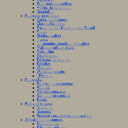
Evolutions des métiers
Métiers du numérique
Orientation
Pratiques numériques
Cartes heuristiques
Classes inversées
Environnement Numérique de Travail
Fablab
Géolocalisation
Images
Les mondes virtuels en éducation
Pratiques collaboratives
Podcasting
Smartphones
Tableaux numériques
Tablettes
Web radio
Webdocumentaire
eTwinning
Prospective
Ecosystème numérique
Espaces
Politique éducative
Scénarios prospectifs
Temps
Réseaux sociaux
Algorithme
Données
Réseaux sociaux et champ scolaire
Sélection de ressources
Bibliographies
Education artistique