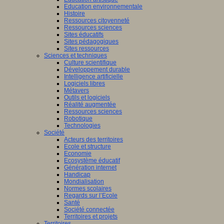
Education environnementale
Histoire
Ressources citoyenneté
Ressources sciences
Sites éducatifs
Sites pédagogiques
Sites ressources
Sciences et techniques
Culture scientifique
Développement durable
Intelligence artificielle
Logiciels libres
Métavers
Outils et logiciels
Réalité augmentée
Ressources sciences
Robotique
Technologies
Société
Acteurs des territoires
Ecole et structure
Economie
Ecosystème éducatif
Génération internet
Handicap
Mondialisation
Normes scolaires
Regards sur l’Ecole
Santé
Société connectée
Territoires et projets
Territoires