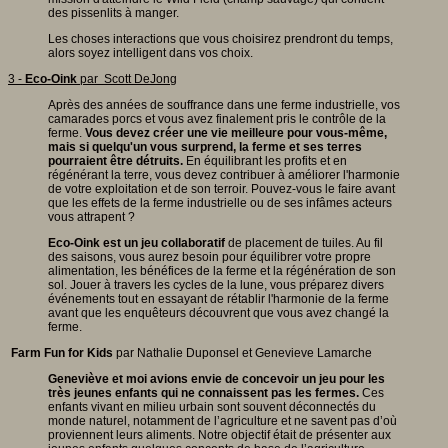
des pissenlits à manger.
Les choses interactions que vous choisirez prendront du temps,
alors soyez intelligent dans vos choix.
3 -
Eco-Oink
par Scott DeJong
Après des années de souffrance dans une ferme industrielle, vos
camarades porcs et vous avez finalement pris le contrôle de la
ferme.
Vous devez créer une vie meilleure pour vous-même,
mais si quelqu'un vous surprend, la ferme et ses terres
pourraient être détruits.
En équilibrant les profits et en
régénérant la terre, vous devez contribuer à améliorer l'harmonie
de votre exploitation et de son terroir. Pouvez-vous le faire avant
que les effets de la ferme industrielle ou de ses infâmes acteurs
vous attrapent ?
Eco-Oink est un jeu collaboratif
de placement de tuiles. Au fil
des saisons, vous aurez besoin pour équilibrer votre propre
alimentation, les bénéfices de la ferme et la régénération de son
sol. Jouer à travers les cycles de la lune, vous préparez divers
événements tout en essayant de rétablir l'harmonie de la ferme
avant que les enquêteurs découvrent que vous avez changé la
ferme.
Farm Fun for Kids
par Nathalie Duponsel et Genevieve Lamarche
Geneviève et moi avions envie de concevoir un jeu pour les
très jeunes enfants qui ne connaissent pas les fermes.
Ces
enfants vivant en milieu urbain sont souvent déconnectés du
monde naturel, notamment de l’agriculture et ne savent pas d’où
proviennent leurs aliments. Notre objectif était de présenter aux