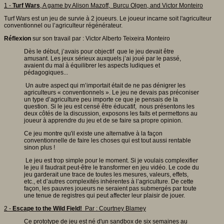
1 -
Turf Wars
, A game by Alison Mazoff, Burcu Olgen, and Victor Monteiro
Turf Wars est un jeu de survie à 2 joueurs. Le joueur incarne soit l'agriculteur
conventionnel ou l’agriculteur régénérateur.
R
éflexion
sur son travail par : Victor Alberto Teixeira Monteiro
Dès le début, j’avais pour objectif que le jeu devait être
amusant. Les jeux sérieux auxquels j’ai joué par le passé,
avaient du mal à équilibrer les aspects ludiques et
pédagogiques...
Un autre aspect qui m’importait était de ne pas dénigrer les
agriculteurs « conventionnels ». Le jeu ne devais pas préconiser
un type d’agriculture peu importe ce que je pensais de la
question. Si le jeu est censé être éducatif, nous présentons les
deux côtés de la discussion, exposons les faits et permettons au
joueur à apprendre du jeu et de se faire sa propre opinion.
Ce jeu montre qu'il existe une alternative à la façon
conventionnelle de faire les choses qui est tout aussi rentable
sinon plus !
Le jeu est trop simple pour le moment. Si je voulais complexifier
le jeu il faudrait peut-être le transformer en jeu vidéo. Le code du
jeu garderait une trace de toutes les mesures, valeurs, effets,
etc., et d’autres complexités inhérentes à l’agriculture. De cette
façon, les pauvres joueurs ne seraient pas submergés par toute
une tenue de registres qui peut affecter leur plaisir de jouer.
2 -
Escape to the Wild Field!
Par : Courtney Blamey
Ce prototype de jeu est né d'un sandbox de six semaines au