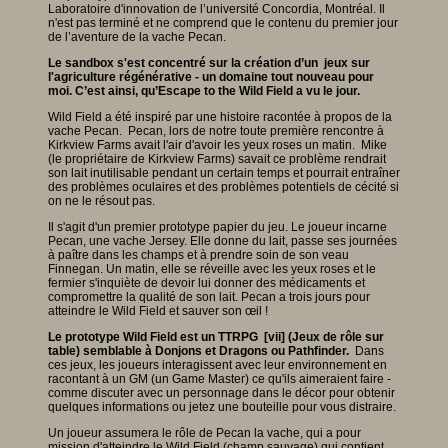
Laboratoire d'innovation de l’université Concordia, Montréal. Il
n'est pas terminé et ne comprend que le contenu du premier jour
de l’aventure de la vache Pecan.
Le sandbox s'est concentré sur la création d’un jeux sur
l'agriculture régénérative - un domaine tout nouveau pour
moi. C’est ainsi, qu’Escape to the Wild Field a vu le jour.
Wild Field a été inspiré par une histoire racontée à propos de la
vache Pecan. Pecan, lors de notre toute première rencontre à
Kirkview Farms avait l'air d'avoir les yeux roses un matin. Mike
(le propriétaire de Kirkview Farms) savait ce problème rendrait
son lait inutilisable pendant un certain temps et pourrait entraîner
des problèmes oculaires et des problèmes potentiels de cécité si
on ne le résout pas.
Il s'agit d'un premier prototype papier du jeu. Le joueur incarne
Pecan, une vache Jersey. Elle donne du lait, passe ses journées
à paître dans les champs et à prendre soin de son veau
Finnegan. Un matin, elle se réveille avec les yeux roses et le
fermier s'inquiète de devoir lui donner des médicaments et
compromettre la qualité de son lait. Pecan a trois jours pour
atteindre le Wild Field et sauver son œil !
Le prototype Wild Field est un TTRPG [vii] (Jeux de rôle sur
table) semblable à Donjons et Dragons ou Pathfinder.
Dans
ces jeux, les joueurs interagissent avec leur environnement en
racontant à un GM (un Game Master) ce qu'ils aimeraient faire -
comme discuter avec un personnage dans le décor pour obtenir
quelques informations ou jetez une bouteille pour vous distraire.
Un joueur assumera le rôle de Pecan la vache, qui a pour
mission d'atteindre le Wild Field (champ sauvage) qui contient