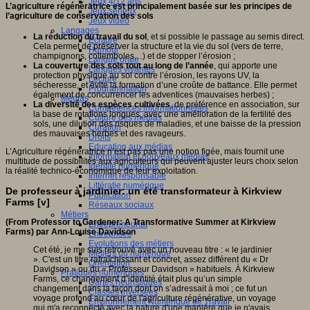
Jeux 4/12 ans
L’agriculture régénératrice est principalement basée sur les principes de
Jeux sérieux
l’agriculture de conservation des sols
Jeux vidéo
Langages
La réduction du travail du sol
, et si possible le passage au semis direct.
Ecriture
Cela permet de préserver la structure et la vie du sol (vers de terre,
Humour
champignons, collemboles…) et de stopper l’érosion ;
Langue orale
La couverture des sols tout au long de l’année
, qui apporte une
Langues vivantes
protection physique au sol contre l’érosion, les rayons UV, la
Lecture
sécheresse, et évite la formation d’une croûte de battance. Elle permet
Programmation
également de concurrencer les adventices (mauvaises herbes) ;
Médias
La diversité des espèces cultivées
, de préférence en association, sur
Compétences informationnelles
la base de rotations longues, avec une amélioration de la fertilité des
Culture des médias
sols, une dilution des risques de maladies, et une baisse de la pression
Curation
des mauvaises herbes et des ravageurs.
Droits
Education aux médias
L’Agriculture régénératrice n’est pas pas une notion figée, mais fournit une
Information et nouveaux médias
multitude de possibilités aux agriculteurs qui peuvent ajuster leurs choix selon
Identité numérique
la réalité technico-économique de leur exploitation
.
Internet responsable
Littératie numérique
De professeur à jardinier: un été transformateur à Kirkview
Publication
Farms [v]
Réseaux sociaux
Métiers
(From Professor to Gardener: A Transformative Summer at Kirkview
Entrepreneuriat
Farms) par Ann-Louise Davidson
Entreprises
Evolutions des métiers
Cet été, je me suis retrouvé avec un nouveau titre : « le jardinier
Métiers du numérique
». C'est un titre rafraîchissant et concret, assez différent du « Dr
Orientation
Davidson » ou du « Professeur Davidson » habituels. À Kirkview
Pratiques numériques
Farms, ce changement d’identité était plus qu’un simple
Cartes heuristiques
changement dans la façon dont on s’adressait à moi ; ce fut un
Classes inversées
voyage profond au cœur de l'agriculture régénérative, un voyage
Environnement Numérique de Travail
qui m'a reconnecté avec la nature d'une manière que je n'avais