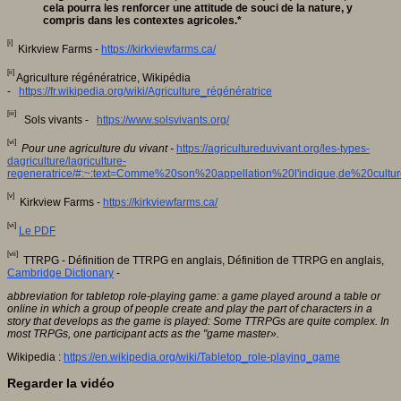
cela pourra les renforcer une attitude de souci de la nature, y
compris dans les contextes agricoles.*
[i]
Kirkview Farms -
https://kirkviewfarms.ca/
[ii]
Agriculture régénératrice, Wikipédia
-
https://fr.wikipedia.org/wiki/Agriculture_régénératrice
[iii]
Sols vivants -
https://www.solsvivants.org/
[vi]
Pour une agriculture du vivant -
https://agricultureduvivant.org/les-types-
dagriculture/lagriculture-
regeneratrice/#:~:text=Comme%20son%20appellation%20l'indique,de%20cul
[v]
Kirkview Farms -
https://kirkviewfarms.ca/
[vi]
Le PDF
[vii]
TTRPG - Définition de TTRPG en anglais, Définition de TTRPG en anglais,
Cambridge Dictionary
-
abbreviation for tabletop role-playing game
: a game played around a table or
online in which a group of people create and play the part of characters in a
story that develops as the game is played: Some TTRPGs are quite complex. In
most TRPGs, one participant acts as the "game master
».
Wikipedia :
https://en.wikipedia.org/wiki/Tabletop_role-playing_game
Regarder la vidéo