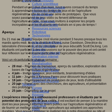
Sciences et techniques
carbone, voire mieux.
Culture scientifique
Pendant un peu plus d'un mois, nous avons consacré du temps
Développement durable
à apprendre les bases du design de jeux et de l'agriculture
Intelligence artificielle
régénératrice afin de créer une série de prototypes. Que vous
Logiciels libres
soyez passionné de jeux vidéo ou fervent défenseur de
Métavers
l'agriculture durable, nous vous invitons à explorer les projets
Outils et logiciels
incroyables que les étudiants ont réalisés en si peu de temps !
Réalité augmentée
Ressources sciences
Aperçu
Robotique
Technologies
Société
Du 21 mai au 25 juin, l'équipe s'est réunie pendant 3 heures presque tous les
Acteurs des territoires
mardis après-midi. Sous la direction d'Ann-Louise Davidson, Directrice du
Ecole et structure
laboratoire d'innovation, et du concepteur de jeux éducatifs Scott DeJong. Les
Economie
étudiants ont participé à des discussions sur le pouvoir des jeux et ont centré
Ecosystème éducatif
leur réflexion sur le domaine particulier de l'agriculture régénératrice.
Génération internet
Voici un récapitulatif de chaque semaine :
Handicap
Mondialisation
28 mai
– Réunion de bienvenue, aperçu du sandbox, exploration des
Normes scolaires
bases de l'agriculture régénératrice
Regards sur l’Ecole
4 juin
– Invités spéciaux, jeux existants, brainstorming d'idées
Santé
11 juin
– Journée à Kirkview Farms pour découvrir leurs pratiques
Société connectée
18 juin
– Développement de prototypes de jeux, tests d'utilisabilité
Territoires et projets
20 juin
– Panel avec des chercheurs, des agriculteurs, et présentation
Territoires
des prototypes
Europe
25 juin
– Débriefing sur le projet
International
Régions
L’expérience intensive a enthousiasmé professeurs et étudiants par le
Ruralité
potentiel des prototypes de jeux créés.
Il est excitant de penser à la manière
Territoires et projets
dont les jeux peuvent informer divers publics sur l'agriculture régénératrice et
Tiers lieux
de fournir un meilleur soutien aux agriculteurs qui adoptent ces approches
Villes
durables. Vous pouvez imprimer le matériel mis à notre disposition au site et