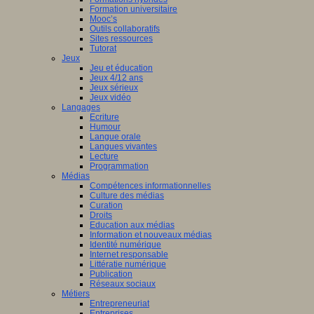
Formation universitaire
Mooc’s
Outils collaboratifs
Sites ressources
Tutorat
Jeux
Jeu et éducation
Jeux 4/12 ans
Jeux sérieux
Jeux vidéo
Langages
Ecriture
Humour
Langue orale
Langues vivantes
Lecture
Programmation
Médias
Compétences informationnelles
Culture des médias
Curation
Droits
Education aux médias
Information et nouveaux médias
Identité numérique
Internet responsable
Littératie numérique
Publication
Réseaux sociaux
Métiers
Entrepreneuriat
Entreprises