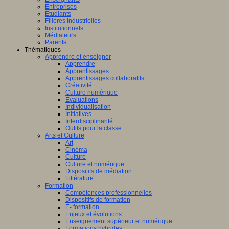
Entreprises
Etudiants
Filières industrielles
Institutionnels
Médiateurs
Parents
Thématiques
Apprendre et enseigner
Apprendre
Apprentissages
Apprentissages collaboratifs
Créativité
Culture numérique
Evaluations
Individualisation
Initiatives
Interdisciplinarité
Outils pour la classe
Arts et Culture
Art
Cinéma
Culture
Culture et numérique
Dispositifs de médiation
Littérature
Formation
Compétences professionnelles
Dispositifs de formation
E- formation
Enjeux et évolutions
Enseignement supérieur et numérique
Formations hybrides