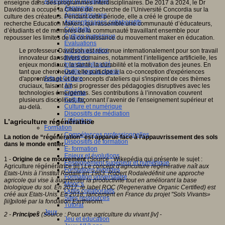
Apprendre et enseigner
enseigne dans des programmes interdisciplinaires. De 2017 à 2024, le Dr
Apprendre
Davidson a occupé la Chaire de recherche de l’Université Concordia sur la
Apprentissages
culture des créateurs. Pendant cette période, elle a créé le groupe de
Apprentissages collaboratifs
recherche Education Makers, qui rassemble une communauté d’éducateurs,
Créativité
d’étudiants et de membres de la communauté travaillant ensemble pour
Culture numérique
repousser les limites de la connaissance du mouvement maker en éducation.
Evaluations
Individualisation
Le professeur Davidson est reconnue internationalement pour son travail
Initiatives
innovateur dansdivers domaines, notamment l’intelligence artificielle, les
Interdisciplinarité
enjeux mondiaux, la santé, la durabilité et la motivation des jeunes. En
Outils pour la classe
tant que chercheuse, elle participe à la co-conception d'expériences
Arts et Culture
d'apprentissage et de concepts d'ateliers qui s'inspirent de ces thèmes
Art
cruciaux, faisant ainsi progresser des pédagogies disruptives avec les
Cinéma
technologies émergentes. Ses contributions à l’innovation couvrent
Culture
plusieurs disciplines, façonnant l’avenir de l’enseignement supérieur et
Culture et numérique
au-delà.
Dispositifs de médiation
Littérature
L’agriculture régénératrice
Formation
Compétences professionnelles
La notion de “régénération” est apparue face à l’appauvrissement des sols
Dispositifs de formation
dans le monde entier.
E- formation
Enjeux et évolutions
1 -
Origine de ce mouvement
(Source : Wikepédia qui présente le sujet :
Enseignement supérieur et numérique
Agriculture régénératrice [ii] ).
Le concept d'agriculture régénérative naît aux
Formations hybrides
Etats-Unis à l’institut Rodale en 1983. Robert Rodaledéfinit une approche
Formation universitaire
agricole qui vise à augmenter la productivité tout en améliorant la base
Mooc’s
biologique du sol. En 2017, le label ROC (Regenerative Organic Certified) est
Outils collaboratifs
créé aux Etats-Unis. En 2018, lancement en France du projet "Sols Vivants»
Sites ressources
[iii]
pilot
é par la fondation Earthworm
.
Tutorat
Jeux
2 -
Principes
(Source :
Pour une agriculture du vivant [iv] -
Jeu et éducation