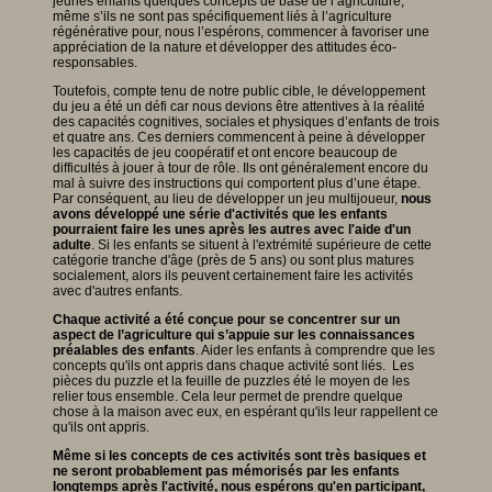
jeunes enfants quelques concepts de base de l’agriculture,
même s’ils ne sont pas spécifiquement liés à l’agriculture
régénérative pour, nous l’espérons, commencer à favoriser une
appréciation de la nature et développer des attitudes éco-
responsables.
Toutefois, compte tenu de notre public cible, le développement
du jeu a été un défi car nous devions être attentives à la réalité
des capacités cognitives, sociales et physiques d’enfants de trois
et quatre ans. Ces derniers commencent à peine à développer
les capacités de jeu coopératif et ont encore beaucoup de
difficultés à jouer à tour de rôle. Ils ont généralement encore du
mal à suivre des instructions qui comportent plus d’une étape.
Par conséquent, au lieu de développer un jeu multijoueur,
nous
avons développé une série d'activités que les enfants
pourraient faire les unes après les autres avec l'aide d'un
adulte
. Si les enfants se situent à l'extrémité supérieure de cette
catégorie tranche d'âge (près de 5 ans) ou sont plus matures
socialement, alors ils peuvent certainement faire les activités
avec d'autres enfants.
Chaque activité a été conçue pour se concentrer sur un
aspect de l’agriculture qui s’appuie sur les connaissances
préalables des enfants
. Aider les enfants à comprendre que les
concepts qu'ils ont appris dans chaque activité sont liés. Les
pièces du puzzle et la feuille de puzzles été le moyen de les
relier tous ensemble. Cela leur permet de prendre quelque
chose à la maison avec eux, en espérant qu'ils leur rappellent ce
qu'ils ont appris.
Même si les concepts de ces activités sont très basiques et
ne seront probablement pas mémorisés par les enfants
longtemps après l'activité, nous espérons qu'en participant,