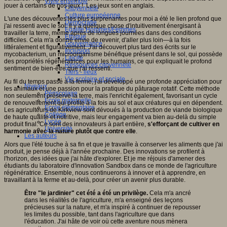
Vivre ensemble
jouer à certains de nos jeux ! Les jeux sont en anglais.
Citoyenneté
Culture européenne
L'une des découvertes les plus surprenantes pour moi a été le lien profond que
Démocratie
j'ai ressenti avec le sol. Il y a quelque chose d'intuitivement énergisant à
Egalité Hommes/Femmes
travailler la terre, même après de longues journées dans des conditions
Ethique
difficiles. Cela m'a donné envie de revenir, d'aller plus loin—à la fois
Gouvernance
littéralement et figurativement. J'ai découvert plus tard des écrits sur le
Inclusion
mycobacterium, un microorganisme bénéfique présent dans le sol, qui possède
Laïcité
des propriétés régénératrices pour les humains, ce qui expliquait le profond
Ressources citoyenneté
sentiment de bien-être que j'ai ressenti.
Tiers - lieux
Vie scolaire et sociale
Au fil du temps passé à la ferme, j'ai développé une profonde appréciation pour
Niveaux
les animaux et une passion pour la pratique du pâturage rotatif. Cette méthode
Périscolaire
non seulement préserve la terre, mais l'enrichit également, favorisant un cycle
Ecole maternelle
de renouvellement qui profite à la fois au sol et aux créatures qui en dépendent.
Ecole élémentaire
Les agriculteurs de Kirkview sont dévoués à la production de viande biologique
Collège
de haute qualité et nutritive, mais leur engagement va bien au-delà du simple
Lycée
produit final. Ce sont des innovateurs à part entière,
s'efforç
ant de cultiver en
Université
harmonie avec la
nature plutô
t que contre elle
.
Les auteurs
Alors que l'été touche à sa fin et que je travaille à conserver les aliments que j'ai
produit, je pense déjà à l'année prochaine. Des innovations se profilent à
l'horizon, des idées que j'ai hâte d'explorer. Et je me réjouis d'amener des
étudiants du laboratoire d'innovation Sandbox dans ce monde de l'agriculture
régénératrice. Ensemble, nous continuerons à innover et à apprendre, en
travaillant à la ferme et au-delà, pour créer un avenir plus durable.
Être "le jardinier" cet été a été un privilège.
Cela m'a ancré
dans les réalités de l'agriculture, m'a enseigné des leçons
précieuses sur la nature, et m'a inspiré à continuer de repousser
les limites du possible, tant dans l'agriculture que dans
l'éducation. J'ai hâte de voir où cette aventure nous mènera