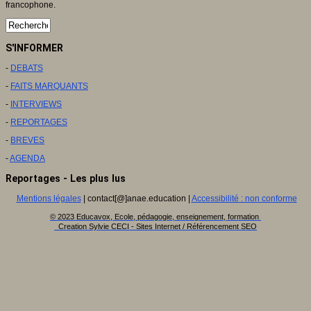
francophone.
S'INFORMER
-
DEBATS
-
FAITS MARQUANTS
-
INTERVIEWS
-
REPORTAGES
-
BREVES
-
AGENDA
Reportages - Les plus lus
Mentions légales
| contact[@]anae.education |
Accessibilité : non conforme
© 2023 Educavox, Ecole, pédagogie, enseignement, formation
Creation Sylvie CECI - Sites Internet / Référencement SEO