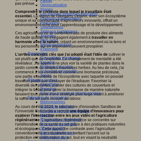
Fablab
pas prévue.
Géolocalisation
Images
Comprendre le contexte dans lequel je travaillais était
Les mondes virtuels en éducation
essentiel.
La région de Glengarry, Ontario, avec son écosystème
Pratiques collaboratives
unique et sa communauté d'agriculteurs innovants, offrait un
Podcasting
environnement riche pour l'apprentissage et le développement.
Smartphones
Tableaux numériques
Ces agriculteurs ne se contentent pas de produire des aliments
Tablettes
de haute qualité; ils s'engagent également à
travailler en
Web radio
harmonie avec la nature
, créant un environnement où la terre et
Webdocumentaire
les personnes qui en dépendent peuvent prospérer.
eTwinning
Prospective
L'un des concepts clés que j'ai adopté était l'idée de
cultiver le
Ecosystème numérique
sol plutôt que de l'exploiter. Ce changement de mentalité a été
Espaces
révélateur. J'ai appris à ne plus voir la variété de plantes dans le
Politique éducative
jardin comme de simples mauvaises herbes. Au lieu de cela, j'ai
Scénarios prospectifs
commencé à les considérer comme une biomasse précieuse,
Temps
une partie essentielle de l'écosystème avec laquelle on pouvait
Réseaux sociaux
travailler plutôt que d'essayer de l'éradiquer. Favoriser la
Algorithme
diversité des plantes, planter des cultures de couverture et
Données
intégrer le bétail pour gérer la biomasse de manière naturelle
Réseaux sociaux et champ scolaire
faisaient tous partie d'une stratégie plus large visant à améliorer
Sélection de ressources
la santé du sol sans recourir au labour.
Bibliographies
Education artistique
Au cours de l'été 2024, le laboratoire d'innovation Sandbox de
Education environnementale
l'Université Concordia a recruté
une équipe d'innovateurs pour
Histoire
explorer l'intersection entre les jeux vidéo et l'agriculture
Ressources citoyenneté
régénératrice
. L'agriculture régénératrice se concentre sur
Ressources sciences
l'amélioration de la santé du sol grâce à des pratiques naturelles
Sites éducatifs
et écologiques. Cette approche contraste avec l'agriculture
Sites pédagogiques
conventionnelle et industrielle en mettant l'accent sur la
Sites ressources
protection et l'amélioration du sol, tout en visant la neutralité