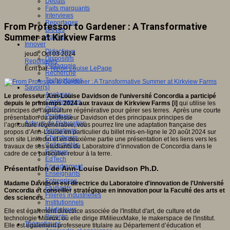
Débats
Faits marquants
Interviews
Reportages
From Professor to Gardener : A Transformative
Brèves
Summer at Kirkview Farms
Agenda
Innover
Didactique
jeudi, Oct 03 2024
Dispositifs
Reportages
Pédagogie
Écrit par
Ninon Louise LePage
Recherche
Technologies
Savoir(s)
Analyses
Le professeur Ann-Louise Davidson de l’université Concordia a participé
Conférences
depuis le printemps 2024 aux travaux de Kirkview Farms [i]
qui utilise les
Outils
principes de l'agriculture régénérative pour gérer ses terres. Après une courte
Pratiques
présentation du professeur Davidson et des principaux principes de
Acteurs de l'éducation
l’agriculture régénérative, vous pourrez lire une adaptation française des
Animateurs
propos d’Ann-Louise en particulier du billet mis-en-ligne le 20 août 2024 sur
Chercheurs
son site Linkedin et en deuxième partie une présentation et les liens vers les
Collectivités
travaux de ses étudiants du Laboratoire d’innovation de Concordia dans le
Editeurs
cadre de ce particulier retour à la terre.
EdTech
Encadrement
Présentation de Ann-Louise Davidson Ph.D.
Enseignants
Entreprises
Madame Davidson est directrice du Laboratoire d'innovation de l'Université
Etudiants
Concordia et conseiller stratégique en innovation pour la Faculté des arts et
Filières industrielles
des sciences.
Institutionnels
Médiateurs
Elle est également directrice associée de l'Institut d'art, de culture et de
Parents
technologie Milieux, où elle dirige #MilieuxMake, le makerspace de l'institut.
Thématiques
Elle est également professeure titulaire au Département d’éducation et