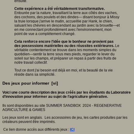
ensuite.
Cette expérience a été véritablement transformative.
Entourée par la nature, travaillant la terre aux côtés des vaches,
des cochons, des poulets et des dindes— disant bonjour à Missy
la truie lorsque j'arrive le matin, accueillie par Hank, le chien,
saluant les chèvres en descendant au jardin avec la brouette—et
en me connectant profondément avec l'environnement, mon
point de vue a complètement changé.
Cela renforce encore l'idée que le bonheur ne provient pas
des possessions matérielles ou des réussites extérieures.
Le
véritable contentement se trouve dans les moments simples du
quotidien—sentir la terre sous mes pieds, regarder le lever du
soleil sur les champs, et préparer un repas à partir des fruits de
notre travail collectif.
Tout ce dont j'ai besoin est déjà en moi, et la beauté de la vie
réside dans sa simplicité.
Des jeux pour informer [vi]
Voici une courte description des jeux créés par les étudiants du Laboratoire
d’innovation pour informer au sujet de l’agriculture générative.
Ils sont disponibles au site SUMMER SANDBOX 2024 - REGENERATIVE
AGRICULTURE & GAMES
Les jeux sont en anglais. Les accessoires de jeu, les cartes produites par les
créateurs peuvent être imprimés.
Ce lien donne accès aux différents jeux :
ICI