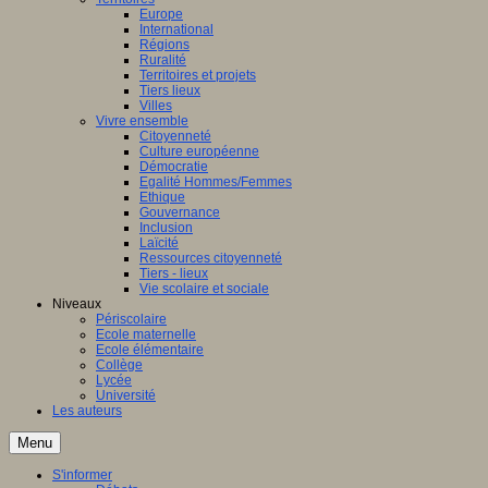
Europe
International
Régions
Ruralité
Territoires et projets
Tiers lieux
Villes
Vivre ensemble
Citoyenneté
Culture européenne
Démocratie
Egalité Hommes/Femmes
Ethique
Gouvernance
Inclusion
Laïcité
Ressources citoyenneté
Tiers - lieux
Vie scolaire et sociale
Niveaux
Périscolaire
Ecole maternelle
Ecole élémentaire
Collège
Lycée
Université
Les auteurs
Menu
S'informer