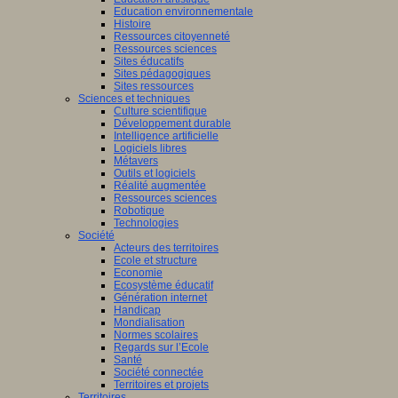
Education environnementale
Histoire
Ressources citoyenneté
Ressources sciences
Sites éducatifs
Sites pédagogiques
Sites ressources
Sciences et techniques
Culture scientifique
Développement durable
Intelligence artificielle
Logiciels libres
Métavers
Outils et logiciels
Réalité augmentée
Ressources sciences
Robotique
Technologies
Société
Acteurs des territoires
Ecole et structure
Economie
Ecosystème éducatif
Génération internet
Handicap
Mondialisation
Normes scolaires
Regards sur l’Ecole
Santé
Société connectée
Territoires et projets
Territoires