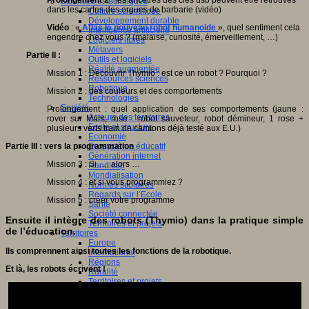
Prolongement 2
: les ancêtres des clés usb peuvent être retrouvés
Sciences et techniques
dans les cartes des orgues de barbarie (vidéo)
Culture scientifique
Développement durable
Vidéo
: «
Atlas le nouveau robot humanoide
», quel sentiment cela
Intelligence artificielle
engendre chez vous ? (malaise, curiosité, émerveillement, …)
Logiciels libres
Métavers
Partie II :
Outils et logiciels
Réalité augmentée
Mission 1 : Découvrir Thymio : est ce un robot ? Pourquoi ?
Ressources sciences
Robotique
Mission 2 : des couleurs et des comportements
Technologies
Société
Prolongement : quel application de ses comportements (jaune :
Acteurs des territoires
rover sur Mars, rose : robot sauveteur, robot démineur, 1 rose +
Ecole et structure
plusieurs verts train de camions déjà testé aux E.U.)
Economie
Ecosystème éducatif
Partie III : vers la programmation
Génération internet
Mission 3 : Si …. alors …
Handicap
Mondialisation
Mission 4 : et si vous programmiez ?
Normes scolaires
Regards sur l’Ecole
Mission 5 : créer votre programme
Santé
Société connectée
Ensuite il intègre des robots (Thymio) dans la pratique simple
Territoires et projets
de l’éducation.
Territoires
Europe
Ils comprennent ainsi toutes les fonctions de la robotique.
International
Régions
Et là, les robots écrivent !
Ruralité
Territoires et projets
Tiers lieux
Villes