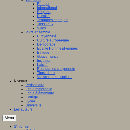
Europe
International
Régions
Ruralité
Territoires et projets
Tiers lieux
Villes
Vivre ensemble
Citoyenneté
Culture européenne
Démocratie
Egalité Hommes/Femmes
Ethique
Gouvernance
Inclusion
Laïcité
Ressources citoyenneté
Tiers - lieux
Vie scolaire et sociale
Niveaux
Périscolaire
Ecole maternelle
Ecole élémentaire
Collège
Lycée
Université
Les auteurs
Menu
S'informer