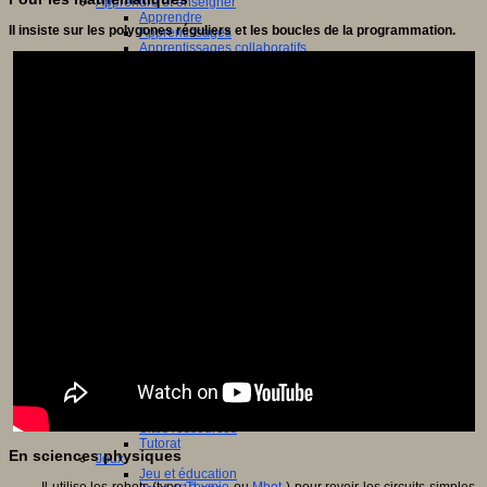
Apprendre et enseigner
Apprendre
Il insiste sur les polygones réguliers et les boucles de la programmation.
Apprentissages
Apprentissages collaboratifs
Créativité
Culture numérique
Evaluations
Individualisation
Initiatives
Interdisciplinarité
Outils pour la classe
Arts et Culture
Art
Cinéma
Culture
Culture et numérique
Dispositifs de médiation
Littérature
Formation
Compétences professionnelles
Dispositifs de formation
E- formation
Enjeux et évolutions
Enseignement supérieur et numérique
Formations hybrides
Formation universitaire
Mooc’s
Outils collaboratifs
Sites ressources
Tutorat
En sciences physiques
Jeux
Jeu et éducation