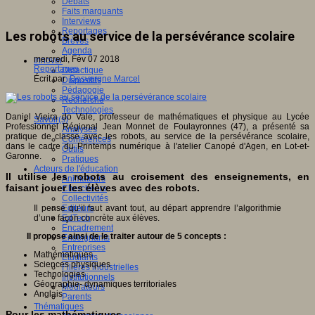
Débats
Faits marquants
Interviews
Reportages
Les robots au service de la persévérance scolaire
Brèves
Agenda
mercredi, Fév 07 2018
Innover
Reportages
Didactique
Écrit par
Desvergne Marcel
Dispositifs
Pédagogie
Recherche
Technologies
Daniel Vieira do Vale, professeur de mathématiques et physique au Lycée
Savoir(s)
Professionnel Régional Jean Monnet de Foulayronnes (47), a présenté sa
Analyses
pratique de classe avec les robots, au service de la persévérance scolaire,
Conférences
dans le cadre du Printemps numérique à l'atelier Canopé d'Agen, en Lot-et-
Outils
Garonne.
Pratiques
Acteurs de l'éducation
Il utilise les robots au croisement des enseignements, en
Animateurs
faisant jouer les élèves avec des robots.
Chercheurs
Collectivités
Il pense qu’il faut avant tout, au départ apprendre l’algorithmie
Editeurs
d’une façon concrète aux élèves.
EdTech
Encadrement
Il propose ainsi de le traiter autour de 5 concepts :
Enseignants
Entreprises
Mathématiques
Etudiants
Sciences physiques
Filières industrielles
Technologies
Institutionnels
Géographie- dynamiques territoriales
Médiateurs
Anglais
Parents
Thématiques
Pour les mathématiques