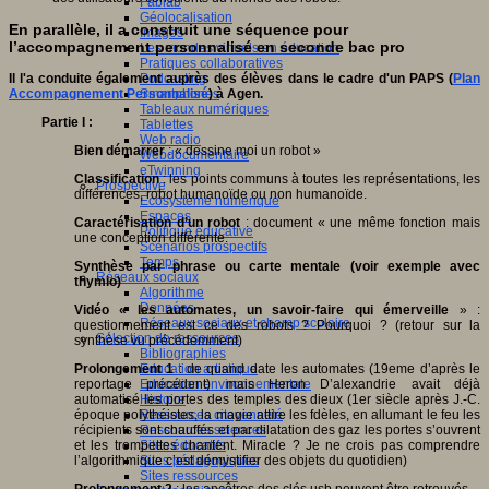
Fablab
Géolocalisation
En parallèle, il a construit une séquence pour
Images
l’accompagnement personnalisé en seconde bac pro
Les mondes virtuels en éducation
Pratiques collaboratives
Podcasting
Il l'a conduite également auprès des élèves dans le cadre d'un PAPS (
Plan
Smartphones
Accompagnement Personnalisé
) à Agen.
Tableaux numériques
Partie I :
Tablettes
Web radio
Bien démarrer
: « dessine moi un robot »
Webdocumentaire
eTwinning
Classification
: les points communs à toutes les représentations, les
Prospective
différences, robot humanoïde ou non humanoïde.
Ecosystème numérique
Espaces
Caractérisation d’un robot
: document « une même fonction mais
Politique éducative
une conception différente.
Scénarios prospectifs
Temps
Synthèse par phrase ou carte mentale (voir exemple avec
Réseaux sociaux
thymio)
Algorithme
Données
Vidéo « les automates, un savoir-faire qui émerveille
» :
Réseaux sociaux et champ scolaire
questionnement est ce des robots ? Pourquoi ? (retour sur la
Sélection de ressources
synthèse vu précédemment)
Bibliographies
Education artistique
Prolongement 1
: de quand date les automates (19eme d’après le
Education environnementale
reportage précédent) mais Heron D’alexandrie avait déjà
Histoire
automatisé les portes des temples des dieux (1er siècle après J.-C.
Ressources citoyenneté
époque polythéistes, la magie attire les fdèles, en allumant le feu les
Ressources sciences
récipients sont chauffés et par dilatation des gaz les portes s’ouvrent
Sites éducatifs
et les trompettes chantent. Miracle ? Je ne crois pas comprendre
Sites pédagogiques
l’algorithmique c’est démystifier des objets du quotidien)
Sites ressources