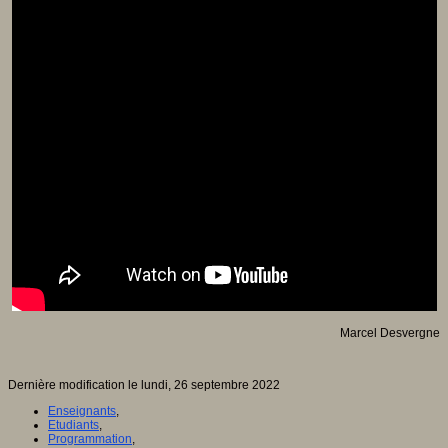
Vivre ensemble
Citoyenneté
Culture européenne
Démocratie
Egalité Hommes/Femmes
Ethique
Gouvernance
Inclusion
Laïcité
Ressources citoyenneté
Tiers - lieux
Vie scolaire et sociale
Niveaux
Périscolaire
Ecole maternelle
Ecole élémentaire
Collège
Lycée
Université
Les auteurs
Marcel Desvergne
Dernière modification le lundi, 26 septembre 2022
Enseignants
,
Etudiants
,
Programmation
,