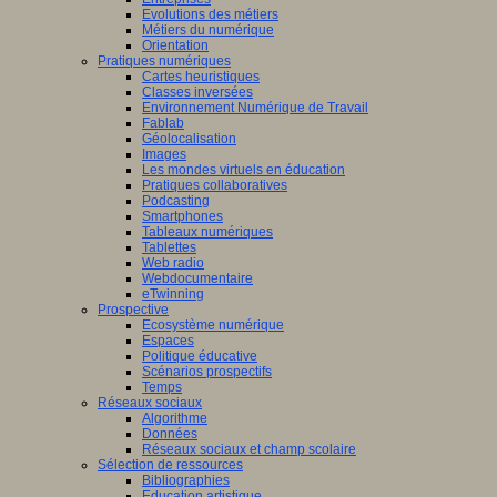
Evolutions des métiers
Métiers du numérique
Orientation
Pratiques numériques
Cartes heuristiques
Classes inversées
Environnement Numérique de Travail
Fablab
Géolocalisation
Images
Les mondes virtuels en éducation
Pratiques collaboratives
Podcasting
Smartphones
Tableaux numériques
Tablettes
Web radio
Webdocumentaire
eTwinning
Prospective
Ecosystème numérique
Espaces
Politique éducative
Scénarios prospectifs
Temps
Réseaux sociaux
Algorithme
Données
Réseaux sociaux et champ scolaire
Sélection de ressources
Bibliographies
Education artistique