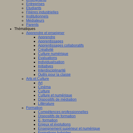
Entreprises
Etudiants
Filières industrielles
Institutionnels
Médiateurs
Parents
Thématiques
Apprendre et enseigner
Apprendre
Apprentissages
Apprentissages collaboratifs
Créativité
Culture numérique
Evaluations
Individualisation
Initiatives
Interdisciplinarité
Outils pour la classe
Arts et Culture
Art
Cinéma
Culture
Culture et numérique
Dispositifs de médiation
Littérature
Formation
Compétences professionnelles
Dispositifs de formation
E- formation
Enjeux et évolutions
Enseignement supérieur et numérique
Formations hybrides