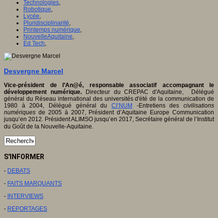
Technologies
,
Robotique
,
Lycée
,
Pluridisciplinarité
,
Printemps numérique
,
NouvelleAquitaine
,
Ed Tech
,
Desvergne Marcel
Vice-président de l’An@é, responsable associatif accompagnant le
développement numérique.
Directeur du CREPAC d'Aquitaine, Délégué
général du Réseau international des universités d'été de la communication de
1980 à 2004, Délégué général du
CI’NUM
-Entretiens des
civilisations
numériques
de 2005 à 2007, Président d’Aquitaine Europe Communication
jusqu’en 2012. Président ALIMSO jusqu’en 2017, Secrétaire général de l’Institut
du Goût de la Nouvelle-Aquitaine.
S'INFORMER
-
DEBATS
-
FAITS MARQUANTS
-
INTERVIEWS
-
REPORTAGES