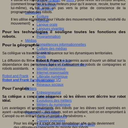
Il utilise les robots (type
Thymio
ou
Mbot
) pour revoir les circuits simples,
Jeux 4/12 ans
(comment brancher les deux moteurs pour qu’il avance, recule, tourne sur
Jeux sérieux
lui-même), et fait ainsi un pas vers la prise de conscience de la
Jeux vidéo
programmation des robots.
Langages
Ecriture
Il les utilise également pour l’étude des mouvements ( vitesse, relativité du
Humour
mouvement)
Langue orale
Langues vivantes
Pour les technologies il souligne toutes les fonctions des
Lecture
robots.
Programmation
Médias
Compétences informationnelles
Pour la géographie
Culture des médias
Curation
Sa collègue va travailler une séquence sur les dynamiques territoriales.
Droits
Education aux médias
La diffusion du film «
Robot & Franck
» a permis aussi d’ouvrir un débat sur la
Information et nouveaux médias
dépendance des personnes âgés et l’utilisation de robots de compagnies et
Identité numérique
robots assistants.
Internet responsable
Robot and Frank
Littératie numérique
Robot and Frank
Bande-annonce VO
Publication
Réseaux sociaux
Pour l’anglais
Métiers
Entrepreneuriat
Entreprises
Sa collègue a conçu une séquence où les élèves vont décrire leur robot
Evolutions des métiers
idéal.
Métiers du numérique
Les avantages et inconvénients des robots par les élèves sont exprimés en
Orientation
ayant –automatiquement – des robots, soit en achetant, soit on en empruntant à
Pratiques numériques
Canopé ou en entrant dans un projet « Persévérons ».
Cartes heuristiques
Classes inversées
Pour les élèves il s'agit de les sensibiliser afin qu'ils deviennent
Environnement Numérique de Travail
des utilisateurs conscients du monde des robots.