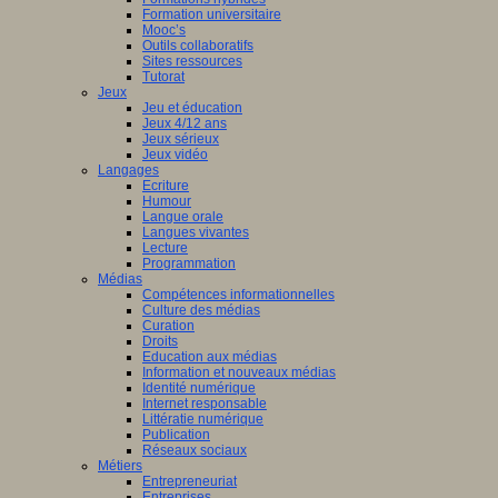
Formation universitaire
Mooc’s
Outils collaboratifs
Sites ressources
Tutorat
Jeux
Jeu et éducation
Jeux 4/12 ans
Jeux sérieux
Jeux vidéo
Langages
Ecriture
Humour
Langue orale
Langues vivantes
Lecture
Programmation
Médias
Compétences informationnelles
Culture des médias
Curation
Droits
Education aux médias
Information et nouveaux médias
Identité numérique
Internet responsable
Littératie numérique
Publication
Réseaux sociaux
Métiers
Entrepreneuriat
Entreprises