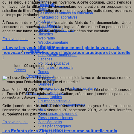
Fablab
qui se déroule chaque année en novembre. A cette occasion, Ciclic s'engage
Géolocalisation
en faveur de la diffusion du documentaire de création, en proposant une
Images
sélection de films, l'organisation de rencontres avec les réalisateurs, ressources
Les mondes virtuels en éducation
et temps professionnel.
Pratiques collaboratives
Podcasting
À l’occasion du vingtième anniversaire du Mois du film documentaire, Upopi
Smartphones
consacre son nouveau numéro à la singularité de ce que l’on peut aussi bien
Tableaux numériques
appeler une forme, un geste, un genre... : le cinéma documentaire.
Tablettes
Web radio
En savoir plus...
Webdocumentaire
eTwinning
« Levez les yeux ! Le patrimoine en met plein la vue » : de
Prospective
nouveaux rendez-vous pour l’éducation artistique et culturelle
Ecosystème numérique
!
Espaces
Politique éducative
lundi, 09 septembre 2019
Scénarios prospectifs
Brèves
Temps
Réseaux sociaux
Algorithme
Données
Réseaux sociaux et champ scolaire
Jean-Michel BLANQUER, ministre de l'Éducation nationale et de la Jeunesse,
Sélection de ressources
et Franck RIESTER, ministre de la Culture, créent une journée du patrimoine
Bibliographies
destinée aux élèves.
Education artistique
Education environnementale
Cette journée dont le mot d’ordre sera « Levez les yeux ! » aura lieu sur
Histoire
l’ensemble du territoire le vendredi 20 septembre 2019, veille des Journées
Ressources citoyenneté
européennes du patrimoine.
Ressources sciences
Sites éducatifs
En savoir plus...
Sites pédagogiques
Sites ressources
Les Enfants de la Zique : Une ressource culturelle sur la