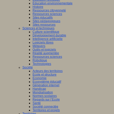
Education environnementale
Histoire
Ressources citoyenneté
Ressources sciences
Sites éducatifs
Sites pédagogiques
Sites ressources
Sciences et techniques
Culture scientifique
Développement durable
Intelligence artificielle
Logiciels libres
Métavers
Outils et logiciels
Réalité augmentée
Ressources sciences
Robotique
Technologies
Société
Acteurs des territoires
Ecole et structure
Economie
Ecosystème éducatif
Génération internet
Handicap
Mondialisation
Normes scolaires
Regards sur l’Ecole
Santé
Société connectée
Territoires et projets
Territoires