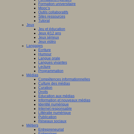
Formation universitaire
Mooc’s
Outils collaboratifs
Sites ressources
Tutorat
Jeux
Jeu et éducation
Jeux 4/12 ans
Jeux sérieux
Jeux vidéo
Langages
Ecriture
Humour
Langue orale
Langues vivantes
Lecture
Programmation
Médias
Compétences informationnelles
Culture des médias
Curation
Droits
Education aux médias
Information et nouveaux médias
Identité numérique
Internet responsable
Littératie numérique
Publication
Réseaux sociaux
Métiers
Entrepreneuriat
Entreprises