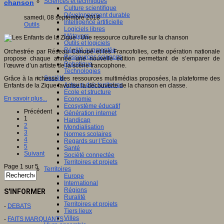
Sciences et techniques
chanson
Culture scientifique
Développement durable
samedi, 08 septembre 2018
Intelligence artificielle
Outils
Logiciels libres
Métavers
Outils et logiciels
Réalité augmentée
Orchestrée par Réseau Canopé et les Francofolies, cette opération nationale
Ressources sciences
propose chaque année une nouvelle édition permettant de s’emparer de
Robotique
l’œuvre d’un artiste de la scène francophone.
Technologies
Société
Grâce à la richesse des ressources multimédias proposées, la plateforme des
Acteurs des territoires
Enfants de la Zique favorise la découverte de la chanson en classe.
Ecole et structure
En savoir plus...
Economie
Ecosystème éducatif
Précédent
Génération internet
1
Handicap
2
Mondialisation
3
Normes scolaires
4
Regards sur l’Ecole
5
Santé
Suivant
Société connectée
Territoires et projets
Page 1 sur 5
Territoires
Europe
International
Régions
S'INFORMER
Ruralité
Territoires et projets
-
DEBATS
Tiers lieux
Villes
-
FAITS MARQUANTS