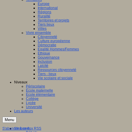
Europe
International
Régions
Ruralité
Territoires et projets
Tiers lieux
Villes
Vivre ensemble
Citoyenneté
Culture européenne
Démocratie
Egalité Hommes/Femmes
Ethique
Gouvernance
Inclusion
Laïcité
Ressources citoyenneté
Tiers - lieux
Vie scolaire et sociale
Niveaux
Périscolaire
Ecole maternelle
Ecole élémentaire
Collège
Lycée
Université
Les auteurs
Menu
S'abonner à ce flux RSS
S'informer