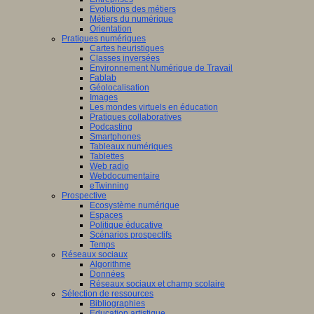
Evolutions des métiers
Métiers du numérique
Orientation
Pratiques numériques
Cartes heuristiques
Classes inversées
Environnement Numérique de Travail
Fablab
Géolocalisation
Images
Les mondes virtuels en éducation
Pratiques collaboratives
Podcasting
Smartphones
Tableaux numériques
Tablettes
Web radio
Webdocumentaire
eTwinning
Prospective
Ecosystème numérique
Espaces
Politique éducative
Scénarios prospectifs
Temps
Réseaux sociaux
Algorithme
Données
Réseaux sociaux et champ scolaire
Sélection de ressources
Bibliographies
Education artistique