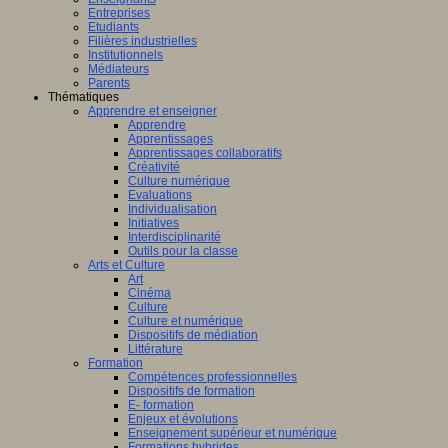
Entreprises
Etudiants
Filières industrielles
Institutionnels
Médiateurs
Parents
Thématiques
Apprendre et enseigner
Apprendre
Apprentissages
Apprentissages collaboratifs
Créativité
Culture numérique
Evaluations
Individualisation
Initiatives
Interdisciplinarité
Outils pour la classe
Arts et Culture
Art
Cinéma
Culture
Culture et numérique
Dispositifs de médiation
Littérature
Formation
Compétences professionnelles
Dispositifs de formation
E- formation
Enjeux et évolutions
Enseignement supérieur et numérique
Formations hybrides