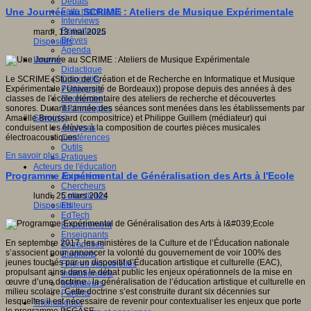
Débats
Faits marquants
Une Journée au SCRIME : Ateliers de Musique Expérimentale
Interviews
Reportages
mardi, 13 mai 2025
Brèves
Dispositifs
Agenda
Innover
Didactique
Dispositifs
Le SCRIME (Studio de Création et de Recherche en Informatique et Musique
Pédagogie
Expérimentale / Université de Bordeaux)) propose depuis des années à des
Recherche
classes de l’école élémentaire des ateliers de recherche et découvertes
Technologies
sonores. Durant l’année des séances sont menées dans les établissements par
Savoir(s)
Amaëlle Broussard (compositrice) et Philippe Guillem (médiateur) qui
Analyses
conduisent les élèves à la composition de courtes pièces musicales
Conférences
électroacoustiques.
Outils
En savoir plus...
Pratiques
Acteurs de l'éducation
Programme Expérimental de Généralisation des Arts à l'Ecole
Animateurs
Chercheurs
Collectivités
lundi, 25 mars 2024
Editeurs
Dispositifs
EdTech
Encadrement
Enseignants
En septembre 2017, les ministères de la Culture et de l’Éducation nationale
Entreprises
s’associent pour annoncer la volonté du gouvernement de voir 100% des
Etudiants
jeunes touchés par un dispositif d’Éducation artistique et culturelle (EAC),
Filières industrielles
propulsant ainsi dans le débat public les enjeux opérationnels de la mise en
Institutionnels
œuvre d’une doctrine : la généralisation de l’éducation artistique et culturelle en
Médiateurs
milieu scolaire. Cette doctrine s’est construite durant six décennies sur
Parents
lesquelles il est nécessaire de revenir pour contextualiser les enjeux que porte
Thématiques