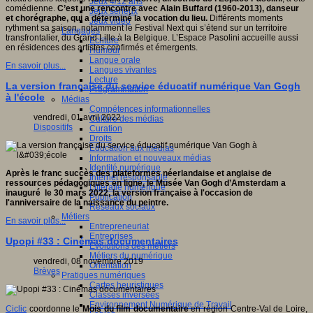
Jeux 4/12 ans
comédienne.
C’est une rencontre avec Alain Buffard (1960-2013), danseur
Jeux sérieux
et chorégraphe, qui a déterminé la vocation du lieu.
Différents moments
Jeux vidéo
rythment sa saison, notamment le Festival Next qui s’étend sur un territoire
Langages
transfrontalier, du Grand Lille à la Belgique. L’Espace Pasolini accueille aussi
Ecriture
en résidences des artistes confirmés et émergents.
Humour
Langue orale
En savoir plus...
Langues vivantes
Lecture
La version française du service éducatif numérique Van Gogh
Programmation
à l'école
Médias
Compétences informationnelles
vendredi, 01 avril 2022
Culture des médias
Dispositifs
Curation
Droits
Education aux médias
Information et nouveaux médias
Identité numérique
Après le franc succès des plateformes néerlandaise et anglaise de
Internet responsable
ressources pédagogiques
en ligne, le Musée Van Gogh d’Amsterdam a
Littératie numérique
inauguré le 30 mars 2022, la version française à l'occasion de
Publication
l'anniversaire de la naissance du peintre.
Réseaux sociaux
Métiers
En savoir plus...
Entrepreneuriat
Entreprises
Upopi #33 : Cinémas documentaires
Evolutions des métiers
Métiers du numérique
vendredi, 08 novembre 2019
Orientation
Brèves
Pratiques numériques
Cartes heuristiques
Classes inversées
Environnement Numérique de Travail
Ciclic
coordonne le
Mois du film documentaire
en région Centre-Val de Loire,