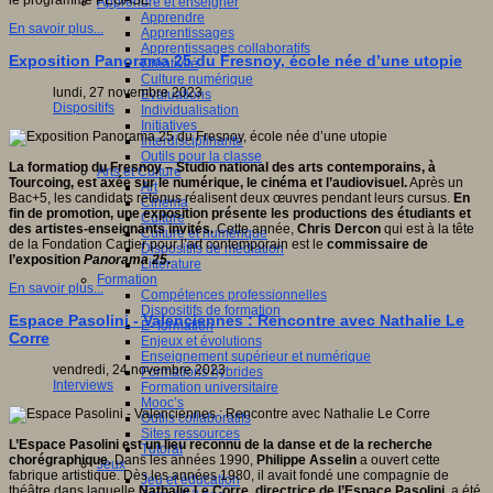
le programme PEGASE
Apprendre et enseigner
Apprendre
En savoir plus...
Apprentissages
Apprentissages collaboratifs
Exposition Panorama 25 du Fresnoy, école née d’une utopie
Créativité
Culture numérique
lundi, 27 novembre 2023
Evaluations
Dispositifs
Individualisation
Initiatives
Interdisciplinarité
Outils pour la classe
La formation du Fresnoy – Studio national des arts contemporains, à
Arts et Culture
Tourcoing, est axée sur le numérique, le cinéma et l’audiovisuel.
Après un
Art
Bac+5, les candidats retenus réalisent deux œuvres pendant leurs cursus.
En
Cinéma
fin de promotion, une exposition présente les productions des étudiants et
Culture
des artistes-enseignants invités.
Cette année,
Chris Dercon
qui est à la tête
Culture et numérique
de la Fondation Cartier pour l’art contemporain est le
commissaire de
Dispositifs de médiation
l’exposition
Panorama 25
.
Littérature
Formation
En savoir plus...
Compétences professionnelles
Dispositifs de formation
Espace Pasolini - Valenciennes : Rencontre avec Nathalie Le
E- formation
Corre
Enjeux et évolutions
Enseignement supérieur et numérique
vendredi, 24 novembre 2023
Formations hybrides
Interviews
Formation universitaire
Mooc’s
Outils collaboratifs
Sites ressources
L’Espace Pasolini est un lieu reconnu de la danse et de la recherche
Tutorat
chorégraphique.
Dans les années 1990,
Philippe Asselin
a ouvert cette
Jeux
fabrique artistique. Dès les années 1980, il avait fondé une compagnie de
Jeu et éducation
théâtre dans laquelle
Nathalie Le Corre, directrice de l’Espace Pasolini
, a été