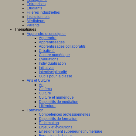
Entreprises
Etudiants
Filières industrielles
Institutionnels
Médiateurs
Parents
Thématiques
Apprendre et enseigner
Apprendre
Apprentissages
Apprentissages collaboratifs
Créativité
Culture numérique
Evaluations
Individualisation
Initiatives
Interdisciplinarité
Outils pour la classe
Arts et Culture
Art
Cinéma
Culture
Culture et numérique
Dispositifs de médiation
Littérature
Formation
Compétences professionnelles
Dispositifs de formation
E- formation
Enjeux et évolutions
Enseignement supérieur et numérique
Formations hybrides