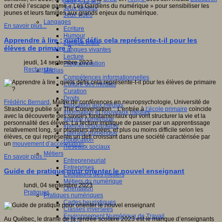
Jeux 4/12 ans
ont créé l’escape game « Les Gardiens du numérique » pour sensibiliser les
Jeux sérieux
jeunes et leurs familles aux grands enjeux du numérique.
Jeux vidéo
Langages
En savoir plus...
Ecriture
Humour
Apprendre à lire : quels défis cela représente-t-il pour les
Langue orale
élèves de primaire ?
Langues vivantes
Lecture
jeudi, 14 septembre 2023
Programmation
Recherche
Médias
Compétences informationnelles
Culture des médias
Curation
Droits
Frédéric Bernard
, Maître de conférences en neuropsychologie, Université de
Education aux médias
Strasbourg publie sur The Conversation : L’entrée à
l’école primaire
coïncide
Information et nouveaux médias
avec la découverte des savoirs fondamentaux qui vont structurer la vie et la
Identité numérique
personnalité des élèves. La lecture implique de passer par un apprentissage
Internet responsable
relativement long, sur plusieurs années, et plus ou moins difficile selon les
Littératie numérique
élèves, ce qui représente un défi croissant dans une société caractérisée par
Publication
un
mouvement d’accélération
.
Réseaux sociaux
Métiers
En savoir plus...
Entrepreneuriat
Entreprises
Guide de pratique pour orienter le nouvel enseignant
Evolutions des métiers
Métiers du numérique
lundi, 04 septembre 2023
Orientation
Pratiques
Pratiques numériques
Cartes heuristiques
Classes inversées
Environnement Numérique de Travail
Au Québec, le drame de la rentrée scolaire 2023 est le manque d’enseignants