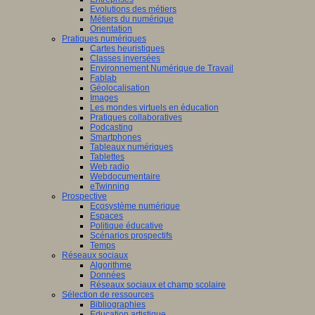
Evolutions des métiers
Métiers du numérique
Orientation
Pratiques numériques
Cartes heuristiques
Classes inversées
Environnement Numérique de Travail
Fablab
Géolocalisation
Images
Les mondes virtuels en éducation
Pratiques collaboratives
Podcasting
Smartphones
Tableaux numériques
Tablettes
Web radio
Webdocumentaire
eTwinning
Prospective
Ecosystème numérique
Espaces
Politique éducative
Scénarios prospectifs
Temps
Réseaux sociaux
Algorithme
Données
Réseaux sociaux et champ scolaire
Sélection de ressources
Bibliographies
Education artistique