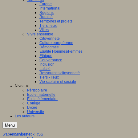
Europe
International
Régions
Ruralité
Territoires et projets
Tiers lieux
Villes
Vivre ensemble
Citoyenneté
Culture européenne
Démocratie
Egalité Hommes/Femmes
Ethique
Gouvernance
Inclusion
Laïcité
Ressources citoyenneté
Tiers - lieux
Vie scolaire et sociale
Niveaux
Périscolaire
Ecole maternelle
Ecole élémentaire
Collège
Lycée
Université
Les auteurs
Menu
S'abonner à ce flux RSS
S'informer