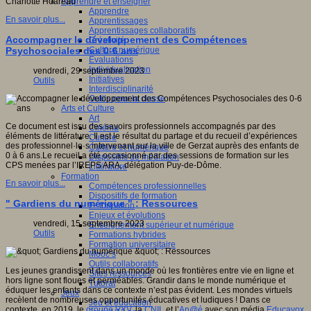
Apprendre et enseigner
Charlotte Hoareau
Apprendre
En savoir plus...
Apprentissages
Apprentissages collaboratifs
Accompagner le développement des Compétences
Créativité
Culture numérique
Psychosociales des 0-6 ans
Evaluations
Individualisation
vendredi, 29 septembre 2023
Initiatives
Outils
Interdisciplinarité
Outils pour la classe
Arts et Culture
Art
Ce document est issu des savoirs professionnels accompagnés par des
Cinéma
éléments de littérature. Il est le résultat du partage et du recueil d’expériences
Culture
des professionnel·le·s intervenant sur la ville de Gerzat auprès des enfants de
Culture et numérique
0 à 6 ans.Le recueil a été occasionné par des sessions de formation sur les
Dispositifs de médiation
CPS menées par l’IREPS ARA, délégation Puy-de-Dôme.
Littérature
Formation
En savoir plus...
Compétences professionnelles
Dispositifs de formation
" Gardiens du numérique " : Ressources
E- formation
Enjeux et évolutions
vendredi, 15 septembre 2023
Enseignement supérieur et numérique
Outils
Formations hybrides
Formation universitaire
Mooc’s
Outils collaboratifs
Les jeunes grandissent dans un monde où les frontières entre vie en ligne et
Sites ressources
hors ligne sont floues et perméables. Grandir dans le monde numérique et
Tutorat
éduquer les enfants dans ce contexte n’est pas évident. Les mondes virtuels
Jeux
recèlent de nombreuses opportunités éducatives et ludiques ! Dans ce
Jeu et éducation
contexte, en 2019, le
groupe VYV
, la
CNIL
et l’
An@é
avec son média
Educavox