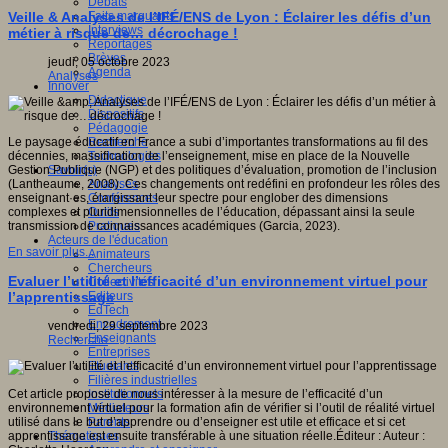
Débats
Faits marquants
Veille & Analyses de l’IFÉ/ENS de Lyon : Éclairer les défis d’un
Interviews
métier à risque de… décrochage !
Reportages
Brèves
jeudi, 05 octobre 2023
Agenda
Analyses
Innover
Didactique
Dispositifs
Pédagogie
Recherche
Le paysage éducatif en France a subi d’importantes transformations au fil des
Technologies
décennies, massification de l’enseignement, mise en place de la Nouvelle
Savoir(s)
Gestion Publique (NGP) et des politiques d’évaluation, promotion de l’inclusion
Analyses
(Lantheaume, 2008). Ces changements ont redéfini en profondeur les rôles des
Conférences
enseignant·es, élargissant leur spectre pour englober des dimensions
Outils
complexes et pluridimensionnelles de l’éducation, dépassant ainsi la seule
Pratiques
transmission de connaissances académiques (Garcia, 2023).
Acteurs de l'éducation
En savoir plus...
Animateurs
Chercheurs
Evaluer l’utilité et l’efficacité d’un environnement virtuel pour
Collectivités
Editeurs
l’apprentissage
EdTech
Encadrement
vendredi, 29 septembre 2023
Enseignants
Recherche
Entreprises
Etudiants
Filières industrielles
Institutionnels
Cet article propose de nous intéresser à la mesure de l’efficacité d’un
Médiateurs
environnement virtuel pour la formation afin de vérifier si l’outil de réalité virtuel
Parents
utilisé dans le but d’apprendre ou d’enseigner est utile et efficace et si cet
Thématiques
apprentissage est ensuite transférable à une situation réelle.Éditeur : Auteur :