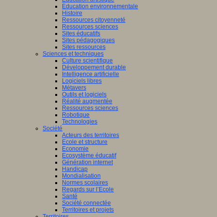
Education environnementale
Histoire
Ressources citoyenneté
Ressources sciences
Sites éducatifs
Sites pédagogiques
Sites ressources
Sciences et techniques
Culture scientifique
Développement durable
Intelligence artificielle
Logiciels libres
Métavers
Outils et logiciels
Réalité augmentée
Ressources sciences
Robotique
Technologies
Société
Acteurs des territoires
Ecole et structure
Economie
Ecosystème éducatif
Génération internet
Handicap
Mondialisation
Normes scolaires
Regards sur l’Ecole
Santé
Société connectée
Territoires et projets
Territoires