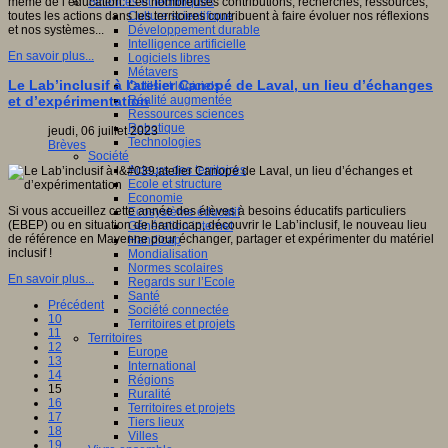
Sciences et techniques
même de l’éducation. Les nombreuses contributions, recherches, ressources,
Culture scientifique
toutes les actions dans les territoires contribuent à faire évoluer nos réflexions
Développement durable
et nos systèmes...
Intelligence artificielle
En savoir plus...
Logiciels libres
Métavers
Le Lab’inclusif à l'atelier Canopé de Laval, un lieu d’échanges
Outils et logiciels
Réalité augmentée
et d’expérimentation
Ressources sciences
Robotique
jeudi, 06 juillet 2023
Technologies
Brèves
Société
Acteurs des territoires
Ecole et structure
Economie
Si vous accueillez cette année des élèves à besoins éducatifs particuliers
Ecosystème éducatif
(EBEP) ou en situation de handicap, découvrir le Lab’inclusif, le nouveau lieu
Génération internet
de référence en Mayenne pour échanger, partager et expérimenter du matériel
Handicap
inclusif !
Mondialisation
Normes scolaires
En savoir plus...
Regards sur l’Ecole
Santé
Précédent
Société connectée
10
Territoires et projets
11
Territoires
12
Europe
13
International
14
Régions
15
Ruralité
16
Territoires et projets
17
Tiers lieux
18
Villes
19