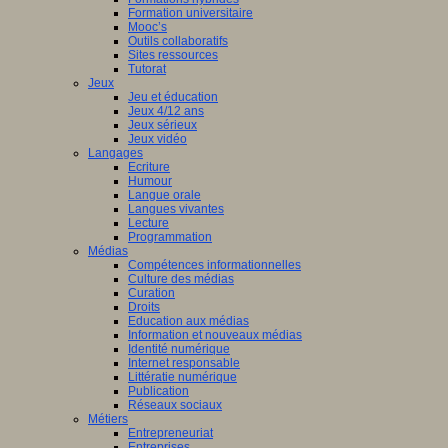
Formation universitaire
Mooc’s
Outils collaboratifs
Sites ressources
Tutorat
Jeux
Jeu et éducation
Jeux 4/12 ans
Jeux sérieux
Jeux vidéo
Langages
Ecriture
Humour
Langue orale
Langues vivantes
Lecture
Programmation
Médias
Compétences informationnelles
Culture des médias
Curation
Droits
Education aux médias
Information et nouveaux médias
Identité numérique
Internet responsable
Littératie numérique
Publication
Réseaux sociaux
Métiers
Entrepreneuriat
Entreprises