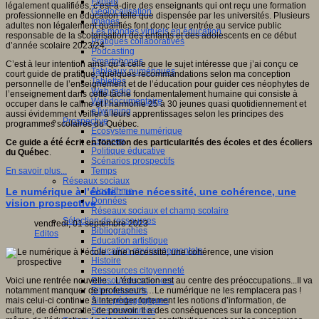
Fablab
légalement qualifiées, c’est-à-dire des enseignants qui ont reçu une formation
Géolocalisation
professionnelle en éducation telle que dispensée par les universités. Plusieurs
Images
adultes non légalement qualifiés font donc leur entrée au service public
Les mondes virtuels en éducation
responsable de la scolarisation des enfants et des adolescents en ce début
Pratiques collaboratives
d’année scolaire 2023/24.
Podcasting
Smartphones
C’est à leur intention ainsi qu’à celle que le sujet intéresse que j’ai conçu ce
Tableaux numériques
court guide de pratique, quelques recommandations selon ma conception
Tablettes
personnelle de l’enseignement et de l’éducation pour guider ces néophytes de
Web radio
l’enseignement dans cette tâche fondamentalement humaine qui consiste à
Webdocumentaire
occuper dans le calme et l’harmonie 25 à 30 jeunes quasi quotidiennement et
eTwinning
aussi évidemment veiller à leurs apprentissages selon les principes des
Prospective
programmes scolaires du Québec.
Ecosystème numérique
Espaces
Ce guide a été écrit en fonction des particularités des écoles et des écoliers
Politique éducative
du Québec
.
Scénarios prospectifs
Temps
En savoir plus...
Réseaux sociaux
Algorithme
Le numérique à l’école : une nécessité, une cohérence, une
Données
vision prospective
Réseaux sociaux et champ scolaire
Sélection de ressources
vendredi, 01 septembre 2023
Bibliographies
Editos
Education artistique
Education environnementale
Histoire
Ressources citoyenneté
Ressources sciences
Voici une rentrée nouvelle…L'éducation est au centre des préoccupations...Il va
Sites éducatifs
notamment manquer de professeurs…Le numérique ne les remplacera pas !
Sites pédagogiques
mais celui-ci continue à interroger fortement les notions d’information, de
Sites ressources
culture, de démocratie, de pouvoir. Il a des conséquences sur la conception