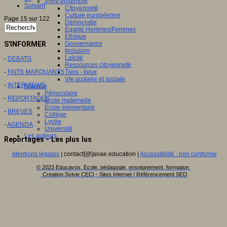
Vivre ensemble
Suivant
Citoyenneté
Culture européenne
Page 15 sur 122
Démocratie
Egalité Hommes/Femmes
Ethique
S'INFORMER
Gouvernance
Inclusion
Laïcité
-
DEBATS
Ressources citoyenneté
-
FAITS MARQUANTS
Tiers - lieux
Vie scolaire et sociale
-
INTERVIEWS
Niveaux
Périscolaire
-
REPORTAGES
Ecole maternelle
Ecole élémentaire
-
BREVES
Collège
Lycée
-
AGENDA
Université
Les auteurs
Reportages - Les plus lus
Mentions légales
| contact[@]anae.education |
Accessibilité : non conforme
© 2023 Educavox, Ecole, pédagogie, enseignement, formation
Creation Sylvie CECI - Sites Internet / Référencement SEO