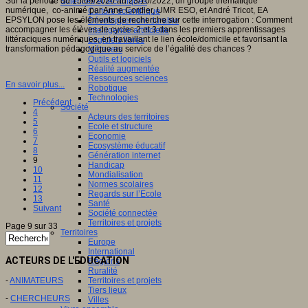
Sur la période du 15/09/2020 au 23/10/2022, un groupe thématique
Sciences et techniques
numérique, co-animé par Anne Cordier, UMR ESO, et André Tricot, EA
Culture scientifique
EPSYLON pose les éléments de recherche sur cette interrogation : Comment
Développement durable
accompagner les élèves de cycles 2 et 3 dans les premiers apprentissages
Intelligence artificielle
littéraciques numériques, en travaillant le lien école/domicile et favorisant la
Logiciels libres
transformation pédagogique au service de l’égalité des chances ?
Métavers
Outils et logiciels
Réalité augmentée
Ressources sciences
En savoir plus...
Robotique
Technologies
Précédent
Société
4
Acteurs des territoires
5
Ecole et structure
6
Economie
7
Ecosystème éducatif
8
Génération internet
9
Handicap
10
Mondialisation
11
Normes scolaires
12
Regards sur l’Ecole
13
Santé
Suivant
Société connectée
Territoires et projets
Page 9 sur 33
Territoires
Europe
International
ACTEURS DE L'EDUCATION
Régions
Ruralité
-
ANIMATEURS
Territoires et projets
Tiers lieux
-
CHERCHEURS
Villes