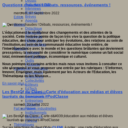
Débats
Faits marquants
Questions chaudes ! Débats, ressources, événements !
Interviews
Reportages
mercredi, 07 septembre 2022
Brèves
Editos
Agenda
Innover
Didactique
Dispositifs
L'éducation est le révélateur des changements et des attentes de la
Pédagogie
société. Cette rentrée pointe de façon très vive la question de la politique
Recherche
éducative, des choix pour anticiper les évolutions, des relations au sein de
Technologies
l'institution, au sein de la communauté éducative toute entière, de
Savoir(s)
l'interdépendance avec le monde et les questions brûlantes qui deviennent
Analyses
pressantes, la nécessité de considérer le numérique comme un fait social
Conférences
total, éminemment politique, économique et culturel.
Outils
Nous pointons ici certains articles mais nous vous invitons à consulter ce
Pratiques
site réorganisé et vous proposer une entrée par les rubriques : S'informer,
Acteurs de l'éducation
Innover, Enseigner, mais également par les Acteurs de l'Education, les
Animateurs
Thématiques ou les Niveaux...
Chercheurs
Collectivités
En savoir plus...
Editeurs
EdTech
Les BestOf du Clémi : Carte d'éducation aux médias et élèves
Encadrement
lauréats du concours #PodClasse
Enseignants
Entreprises
Etudiants
samedi, 23 juillet 2022
Filières industrielles
Fait marquant
Institutionnels
Médiateurs
Parents
Thématiques
Sur les sélections du Best Of du
CLEMI
, à noter : une carte d'éducation aux