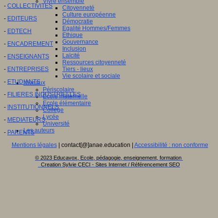
Vivre ensemble
-
COLLECTIVITES
Citoyenneté
Culture européenne
-
EDITEURS
Démocratie
Egalité Hommes/Femmes
-
EDTECH
Ethique
Gouvernance
-
ENCADREMENT
Inclusion
Laïcité
-
ENSEIGNANTS
Ressources citoyenneté
-
ENTREPRISES
Tiers - lieux
Vie scolaire et sociale
-
ETUDIANTS
Niveaux
Périscolaire
-
FILIERES INDUSTRIELLES
Ecole maternelle
Ecole élémentaire
-
INSTITUTIONNELS
Collège
Lycée
-
MEDIATEURS
Université
Les auteurs
-
PARENTS
Mentions légales
| contact[@]anae.education |
Accessibilité : non conforme
© 2023 Educavox, Ecole, pédagogie, enseignement, formation
Creation Sylvie CECI - Sites Internet / Référencement SEO