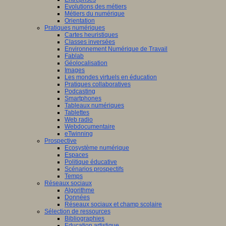
Evolutions des métiers
Métiers du numérique
Orientation
Pratiques numériques
Cartes heuristiques
Classes inversées
Environnement Numérique de Travail
Fablab
Géolocalisation
Images
Les mondes virtuels en éducation
Pratiques collaboratives
Podcasting
Smartphones
Tableaux numériques
Tablettes
Web radio
Webdocumentaire
eTwinning
Prospective
Ecosystème numérique
Espaces
Politique éducative
Scénarios prospectifs
Temps
Réseaux sociaux
Algorithme
Données
Réseaux sociaux et champ scolaire
Sélection de ressources
Bibliographies
Education artistique