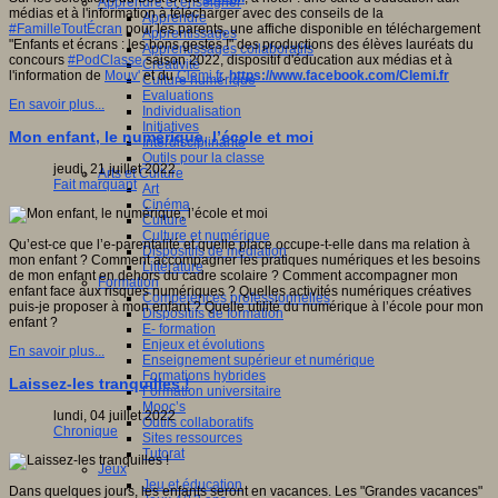
Apprendre et enseigner
médias et à l'information à télécharger avec des conseils de la
Apprendre
#FamilleToutÉcran
pour les parents, une affiche disponible en téléchargement
Apprentissages
"Enfants et écrans : les bons gestes !" des productions des élèves lauréats du
Apprentissages collaboratifs
concours
#PodClasse
saison 2022, dispositif d'éducation aux médias et à
Créativité
l'information de
Mouv'
et du
Clemi.fr
.
https://www.facebook.com/Clemi.fr
Culture numérique
Evaluations
En savoir plus...
Individualisation
Initiatives
Mon enfant, le numérique, l’école et moi
Interdisciplinarité
Outils pour la classe
jeudi, 21 juillet 2022
Arts et Culture
Fait marquant
Art
Cinéma
Culture
Culture et numérique
Qu’est-ce que l’e-parentalité et quelle place occupe-t-elle dans ma relation à
Dispositifs de médiation
mon enfant ? Comment accompagner les pratiques numériques et les besoins
Littérature
de mon enfant en dehors du cadre scolaire ? Comment accompagner mon
Formation
enfant face aux risques numériques ? Quelles activités numériques créatives
Compétences professionnelles
puis-je proposer à mon enfant ? Quelle utilité du numérique à l’école pour mon
Dispositifs de formation
enfant ?
E- formation
Enjeux et évolutions
En savoir plus...
Enseignement supérieur et numérique
Formations hybrides
Laissez-les tranquilles !
Formation universitaire
Mooc’s
lundi, 04 juillet 2022
Outils collaboratifs
Chronique
Sites ressources
Tutorat
Jeux
Jeu et éducation
Dans quelques jours, les enfants seront en vacances. Les "Grandes vacances"