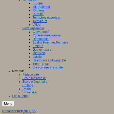
Europe
International
Régions
Ruralité
Territoires et projets
Tiers lieux
Villes
Vivre ensemble
Citoyenneté
Culture européenne
Démocratie
Egalité Hommes/Femmes
Ethique
Gouvernance
Inclusion
Laïcité
Ressources citoyenneté
Tiers - lieux
Vie scolaire et sociale
Niveaux
Périscolaire
Ecole maternelle
Ecole élémentaire
Collège
Lycée
Université
Les auteurs
Menu
S'abonner à ce flux RSS
S'informer