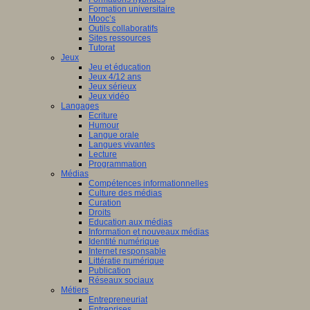
Formation universitaire
Mooc’s
Outils collaboratifs
Sites ressources
Tutorat
Jeux
Jeu et éducation
Jeux 4/12 ans
Jeux sérieux
Jeux vidéo
Langages
Ecriture
Humour
Langue orale
Langues vivantes
Lecture
Programmation
Médias
Compétences informationnelles
Culture des médias
Curation
Droits
Education aux médias
Information et nouveaux médias
Identité numérique
Internet responsable
Littératie numérique
Publication
Réseaux sociaux
Métiers
Entrepreneuriat
Entreprises