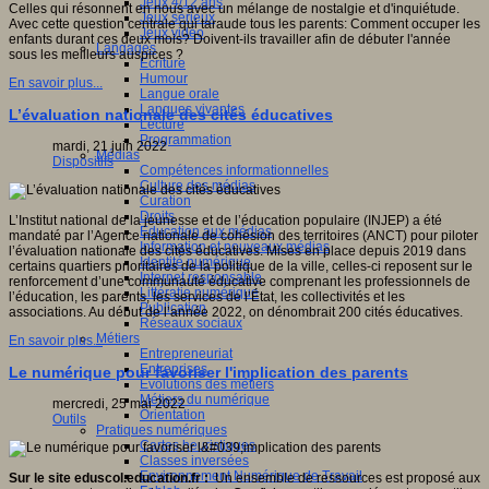
Jeux 4/12 ans
Celles qui résonnent en nous avec un mélange de nostalgie et d'inquiétude.
Jeux sérieux
Avec cette question centrale qui taraude tous les parents: Comment occuper les
Jeux vidéo
enfants durant ces deux mois? Doivent-ils travailler afin de débuter l'année
Langages
sous les meilleurs auspices ?
Ecriture
Humour
En savoir plus...
Langue orale
Langues vivantes
L’évaluation nationale des cités éducatives
Lecture
Programmation
mardi, 21 juin 2022
Médias
Dispositifs
Compétences informationnelles
Culture des médias
Curation
Droits
L’Institut national de la jeunesse et de l’éducation populaire (INJEP) a été
Education aux médias
mandaté par l’Agence nationale de cohésion des territoires (ANCT) pour piloter
Information et nouveaux médias
l’évaluation nationale des cités éducatives. Mises en place depuis 2019 dans
Identité numérique
certains quartiers prioritaires de la politique de la ville, celles-ci reposent sur le
Internet responsable
renforcement d’une communauté éducative comprenant les professionnels de
Littératie numérique
l’éducation, les parents, les services de l’État, les collectivités et les
Publication
associations. Au début de l’année 2022, on dénombrait 200 cités éducatives.
Réseaux sociaux
Métiers
En savoir plus...
Entrepreneuriat
Entreprises
Le numérique pour favoriser l'implication des parents
Evolutions des métiers
Métiers du numérique
mercredi, 25 mai 2022
Orientation
Outils
Pratiques numériques
Cartes heuristiques
Classes inversées
Environnement Numérique de Travail
Sur le site eduscol.education.fr :
Un ensemble de ressources est proposé aux