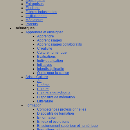
Entreprises
Etudiants
Filières industrielles
Institutionnels
Médiateurs
Parents
Thématiques
Apprendre et enseigner
Apprendre
Apprentissages
Apprentissages collaboratifs
Créativité
Culture numérique
Evaluations
Individualisation
Initiatives
Interdisciplinarité
Outils pour la classe
Arts et Culture
Art
Cinéma
Culture
Culture et numérique
Dispositifs de médiation
Littérature
Formation
Compétences professionnelles
Dispositifs de formation
E- formation
Enjeux et évolutions
Enseignement supérieur et numérique
Formations hybrides