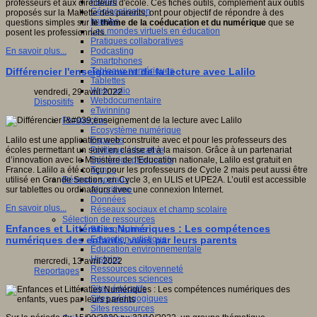
Fablab
professeurs et aux directeurs d'école. Ces fiches outils, complément aux outils
Géolocalisation
proposés sur la Mallette des parents, ont pour objectif de répondre à des
Images
questions simples sur
le thème de la coéducation et du numérique
que se
Les mondes virtuels en éducation
posent les professionnels.
Pratiques collaboratives
Podcasting
En savoir plus...
Smartphones
Tableaux numériques
Différencier l'enseignement de la lecture avec Lalilo
Tablettes
Web radio
vendredi, 29 avril 2022
Webdocumentaire
Dispositifs
eTwinning
Prospective
Ecosystème numérique
Espaces
Lalilo est une application web construite avec et pour les professeurs des
Politique éducative
écoles permettant un suivi en classe et à la maison. Grâce à un partenariat
Scénarios prospectifs
d’innovation avec le Ministère de l'Education nationale, Lalilo est gratuit en
Temps
France. Lalilo a été conçu pour les professeurs de Cycle 2 mais peut aussi être
Réseaux sociaux
utilisé en Grande Section, en Cycle 3, en ULIS et UPE2A. L’outil est accessible
Algorithme
sur tablettes ou ordinateurs avec une connexion Internet.
Données
En savoir plus...
Réseaux sociaux et champ scolaire
Sélection de ressources
Enfances et Littératies Numériques : Les compétences
Bibliographies
Education artistique
numériques des enfants, vues par leurs parents
Education environnementale
Histoire
mercredi, 13 avril 2022
Ressources citoyenneté
Reportages
Ressources sciences
Sites éducatifs
Sites pédagogiques
Sites ressources