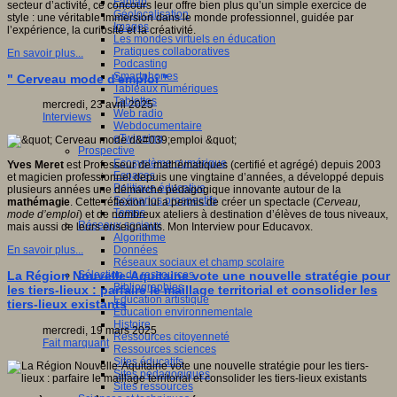
Fablab
secteur d’activité, ce concours leur offre bien plus qu’un simple exercice de
Géolocalisation
style : une véritable immersion dans le monde professionnel, guidée par
Images
l’expérience, la curiosité et la créativité.
Les mondes virtuels en éducation
Pratiques collaboratives
En savoir plus...
Podcasting
Smartphones
" Cerveau mode d'emploi "
Tableaux numériques
Tablettes
mercredi, 23 avril 2025
Web radio
Interviews
Webdocumentaire
eTwinning
Prospective
Ecosystème numérique
Yves Meret
est Professeur de mathématiques (certifié et agrégé) depuis 2003
Espaces
et magicien professionnel depuis une vingtaine d’années, a développé depuis
Politique éducative
plusieurs années une démarche pédagogique innovante autour de la
Scénarios prospectifs
mathémagie
. Cette réflexion lui a permis de créer un spectacle (
Cerveau,
Temps
mode d’emploi
) et de nombreux ateliers à destination d’élèves de tous niveaux,
Réseaux sociaux
mais aussi de leurs enseignants. Mon Interview pour Educavox.
Algorithme
Données
En savoir plus...
Réseaux sociaux et champ scolaire
Sélection de ressources
La Région Nouvelle-Aquitaine vote une nouvelle stratégie pour
Bibliographies
les tiers-lieux : parfaire le maillage territorial et consolider les
Education artistique
tiers-lieux existants
Education environnementale
Histoire
mercredi, 19 mars 2025
Ressources citoyenneté
Fait marquant
Ressources sciences
Sites éducatifs
Sites pédagogiques
Sites ressources