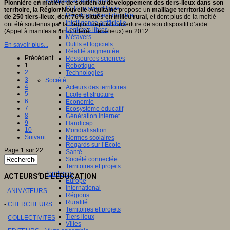
Sciences et techniques
Pionnière en matière de soutien au développement des tiers-lieux dans son
Culture scientifique
territoire, la Région Nouvelle-Aquitaine
propose un
maillage territorial dense
Développement durable
de 250 tiers-lieux
, dont
76% situés en milieu rural
, et dont plus de la moitié
Intelligence artificielle
ont été soutenus par la Région depuis l’ouverture de son dispositif d’aide
Logiciels libres
(Appel à manifestation d’intérêt Tiers-lieux) en 2012.
Métavers
Outils et logiciels
En savoir plus...
Réalité augmentée
Précédent
Ressources sciences
1
Robotique
2
Technologies
3
Société
4
Acteurs des territoires
5
Ecole et structure
6
Economie
7
Ecosystème éducatif
8
Génération internet
9
Handicap
10
Mondialisation
Suivant
Normes scolaires
Regards sur l’Ecole
Page 1 sur 22
Santé
Société connectée
Territoires et projets
Territoires
ACTEURS DE L'EDUCATION
Europe
International
-
ANIMATEURS
Régions
Ruralité
-
CHERCHEURS
Territoires et projets
Tiers lieux
-
COLLECTIVITES
Villes