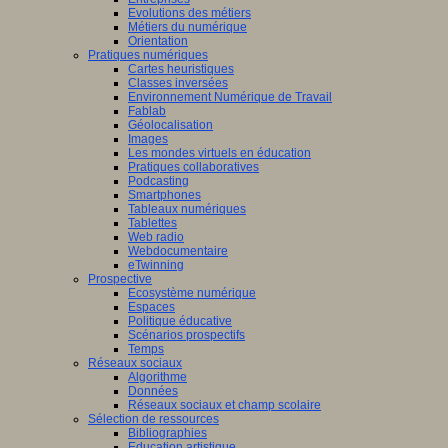
Evolutions des métiers
Métiers du numérique
Orientation
Pratiques numériques
Cartes heuristiques
Classes inversées
Environnement Numérique de Travail
Fablab
Géolocalisation
Images
Les mondes virtuels en éducation
Pratiques collaboratives
Podcasting
Smartphones
Tableaux numériques
Tablettes
Web radio
Webdocumentaire
eTwinning
Prospective
Ecosystème numérique
Espaces
Politique éducative
Scénarios prospectifs
Temps
Réseaux sociaux
Algorithme
Données
Réseaux sociaux et champ scolaire
Sélection de ressources
Bibliographies
Education artistique