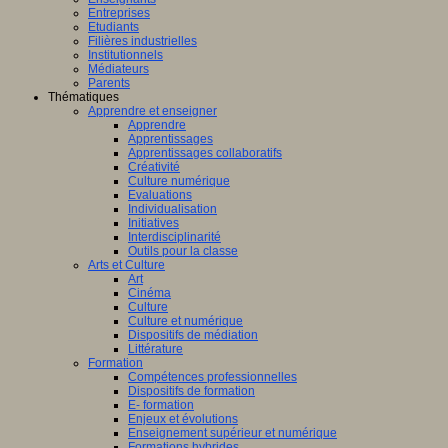
Entreprises
Etudiants
Filières industrielles
Institutionnels
Médiateurs
Parents
Thématiques
Apprendre et enseigner
Apprendre
Apprentissages
Apprentissages collaboratifs
Créativité
Culture numérique
Evaluations
Individualisation
Initiatives
Interdisciplinarité
Outils pour la classe
Arts et Culture
Art
Cinéma
Culture
Culture et numérique
Dispositifs de médiation
Littérature
Formation
Compétences professionnelles
Dispositifs de formation
E- formation
Enjeux et évolutions
Enseignement supérieur et numérique
Formations hybrides