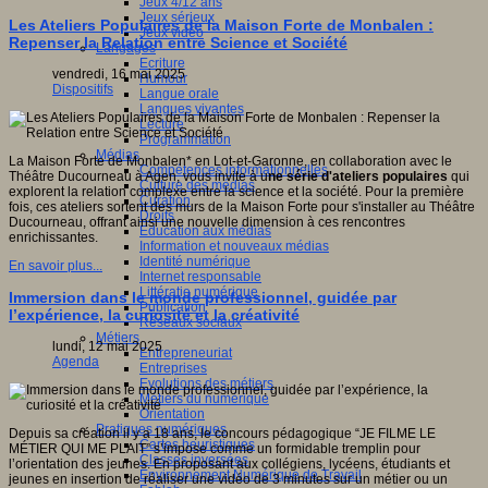
Jeux 4/12 ans
Jeux sérieux
Les Ateliers Populaires de la Maison Forte de Monbalen :
Jeux vidéo
Repenser la Relation entre Science et Société
Langages
Ecriture
vendredi, 16 mai 2025
Humour
Dispositifs
Langue orale
Langues vivantes
Lecture
Programmation
Médias
La Maison Forte de Monbalen* en Lot-et-Garonne, en collaboration avec le
Compétences informationnelles
Théâtre Ducourneau à Agen, vous invite à u
ne série d'ateliers populaires
qui
Culture des médias
explorent la relation complexe entre la science et la société. Pour la première
Curation
fois, ces ateliers sortent des murs de la Maison Forte pour s'installer au Théâtre
Droits
Ducourneau, offrant ainsi une nouvelle dimension à ces rencontres
Education aux médias
enrichissantes.
Information et nouveaux médias
Identité numérique
En savoir plus...
Internet responsable
Littératie numérique
Immersion dans le monde professionnel, guidée par
Publication
l’expérience, la curiosité et la créativité
Réseaux sociaux
Métiers
lundi, 12 mai 2025
Entrepreneuriat
Agenda
Entreprises
Evolutions des métiers
Métiers du numérique
Orientation
Pratiques numériques
Depuis sa création il y a 18 ans, le concours pédagogique “JE FILME LE
Cartes heuristiques
MÉTIER QUI ME PLAIT” s’impose comme un formidable tremplin pour
Classes inversées
l’orientation des jeunes. En proposant aux collégiens, lycéens, étudiants et
Environnement Numérique de Travail
jeunes en insertion de réaliser une vidéo de 3 minutes sur un métier ou un