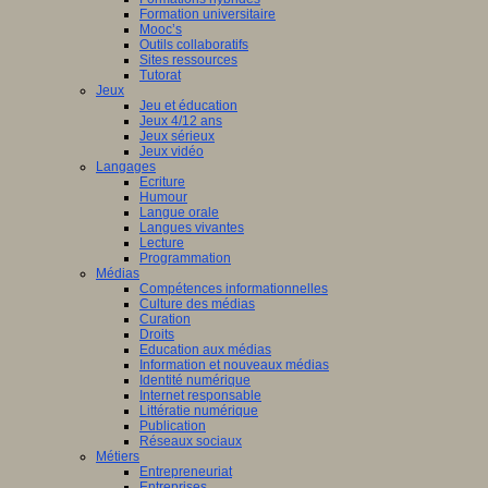
Formation universitaire
Mooc’s
Outils collaboratifs
Sites ressources
Tutorat
Jeux
Jeu et éducation
Jeux 4/12 ans
Jeux sérieux
Jeux vidéo
Langages
Ecriture
Humour
Langue orale
Langues vivantes
Lecture
Programmation
Médias
Compétences informationnelles
Culture des médias
Curation
Droits
Education aux médias
Information et nouveaux médias
Identité numérique
Internet responsable
Littératie numérique
Publication
Réseaux sociaux
Métiers
Entrepreneuriat
Entreprises