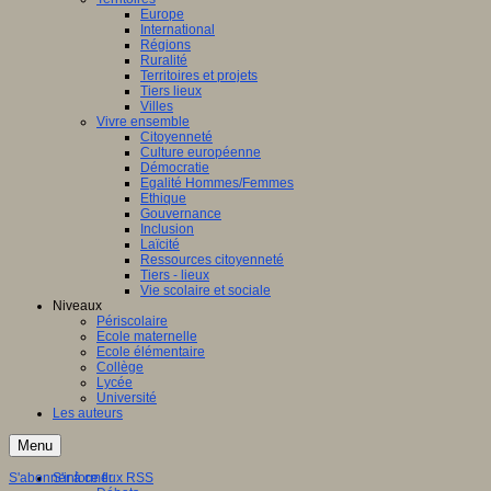
Europe
International
Régions
Ruralité
Territoires et projets
Tiers lieux
Villes
Vivre ensemble
Citoyenneté
Culture européenne
Démocratie
Egalité Hommes/Femmes
Ethique
Gouvernance
Inclusion
Laïcité
Ressources citoyenneté
Tiers - lieux
Vie scolaire et sociale
Niveaux
Périscolaire
Ecole maternelle
Ecole élémentaire
Collège
Lycée
Université
Les auteurs
Menu
S'abonner à ce flux RSS
S'informer