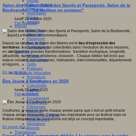
Débats
Faits marquants
Salon des Maires, Salon des Sports et Parasports, Salon de la
Interviews
Biodiversité : "Le meilleur en commun"
Reportages
Brèves
lundi, 20 octobre 2025
Agenda
Fait marquant
Innover
Didactique
Dispositifs
Pédagogie
Recherche
Depuis sa création, le Salon des Maires est le
lieu d’expression des
Technologies
territoires
. Il accompagne les collectivités dans l’évolution de leurs missions,
Savoir(s)
en anticipant les grandes transformations : transition écologique, longévité,
Analyses
attractivité, numérique, résilience, inclusion…Chaque édition fait écho aux
Conférences
enjeux concrets des communes, métropoles, intercommunalités, départements
Outils
et régions.
Pratiques
En savoir plus...
Acteurs de l'éducation
Animateurs
Être Jeune à Couthures en 2025
Chercheurs
Collectivités
Editeurs
lundi, 28 juillet 2025
EdTech
Fait marquant
Encadrement
Enseignants
Entreprises
Couthures, je vous en parle chaque année parce que c’est un petit miracle
Etudiants
chaque année renouvelé. C’est un lieu improbable pour un festival mais un
Filières industrielles
festival international de journalisme est déjà un concept improbable.
Institutionnels
Médiateurs
En savoir plus...
Parents
Thématiques
Groenland, des aventuriers dédiés à la science avec la sortie