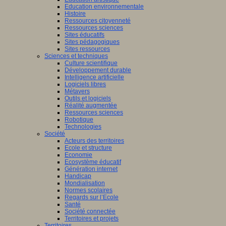
Education environnementale
Histoire
Ressources citoyenneté
Ressources sciences
Sites éducatifs
Sites pédagogiques
Sites ressources
Sciences et techniques
Culture scientifique
Développement durable
Intelligence artificielle
Logiciels libres
Métavers
Outils et logiciels
Réalité augmentée
Ressources sciences
Robotique
Technologies
Société
Acteurs des territoires
Ecole et structure
Economie
Ecosystème éducatif
Génération internet
Handicap
Mondialisation
Normes scolaires
Regards sur l’Ecole
Santé
Société connectée
Territoires et projets
Territoires