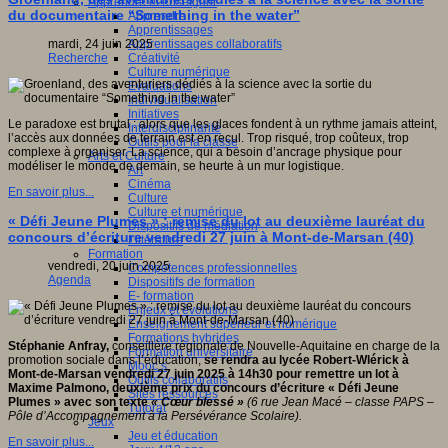
Apprendre et enseigner
du documentaire “Something in the water”
Apprendre
Apprentissages
Apprentissages collaboratifs
mardi, 24 juin 2025
Créativité
Recherche
Culture numérique
Evaluations
Individualisation
Initiatives
Le paradoxe est brutal : alors que les glaces fondent à un rythme jamais atteint,
Interdisciplinarité
l’accès aux données de terrain est en recul. Trop risqué, trop coûteux, trop
Outils pour la classe
complexe à organiser. La science, qui a besoin d’ancrage physique pour
Arts et Culture
modéliser le monde de demain, se heurte à un mur logistique.
Art
Cinéma
En savoir plus...
Culture
Culture et numérique
« Défi Jeune Plumes » : remise du lot au deuxième lauréat du
Dispositifs de médiation
concours d’écriture vendredi 27 juin à Mont-de-Marsan (40)
Littérature
Formation
vendredi, 20 juin 2025
Compétences professionnelles
Agenda
Dispositifs de formation
E- formation
Enjeux et évolutions
Enseignement supérieur et numérique
Formations hybrides
Stéphanie Anfray,
conseillère régionale de Nouvelle-Aquitaine en charge de la
Formation universitaire
promotion sociale dans l’éducation,
se rendra au lycée Robert-Wlérick à
Mooc’s
Mont-de-Marsan vendredi 27 juin 2025 à 14h30 pour remettre un lot à
Outils collaboratifs
Maxime Palmono, deuxième prix du concours d’écriture «
Défi Jeune
Sites ressources
Plumes
» avec son texte
« Cœur blessé »
(6 rue Jean Macé – classe PAPS –
Tutorat
Pôle d’Accompagnement à la Persévérance Scolaire).
Jeux
Jeu et éducation
En savoir plus...