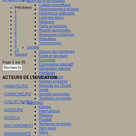
Sciences et techniques
Culture scientifique
Précédent
Développement durable
1
Intelligence artificielle
2
Logiciels libres
3
Métavers
4
Outils et logiciels
5
Réalité augmentée
6
Ressources sciences
7
Robotique
8
Technologies
9
Société
10
Acteurs des territoires
Suivant
Ecole et structure
Economie
Page 1 sur 35
Ecosystème éducatif
Génération internet
Handicap
ACTEURS DE L'EDUCATION
Mondialisation
Normes scolaires
Regards sur l’Ecole
-
ANIMATEURS
Santé
-
CHERCHEURS
Société connectée
Territoires et projets
-
COLLECTIVITES
Territoires
Europe
-
EDITEURS
International
Régions
-
EDTECH
Ruralité
Territoires et projets
-
ENCADREMENT
Tiers lieux
Villes
-
ENSEIGNANTS