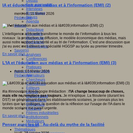
Débats
Faits marquants
IA et éducation aux médias et à l'information (EMI) (2)
Interviews
Reportages
mercredi, 11 février 2026
Brèves
Pédagogie
Agenda
Innover
Didactique
Dispositifs
L’intelligence artificielle transforme le monde de l’information à tous les
Pédagogie
niveaux : la production, la diffusion, le modèle économique des médias, mais
Recherche
aussi notre rapport à la vérité et au tri de l’information. C'est une discussion que
Technologies
j'ai eu avec mes élèves en spécialité HGGSP au lycée au premier trimestre.
Savoir(s)
En savoir plus...
Analyses
Conférences
L'IA et l'éducation aux médias et à l'information (EMI) (3)
Outils
Pratiques
Acteurs de l'éducation
mardi, 03 février 2026
Animateurs
Pédagogie
Chercheurs
Collectivités
Editeurs
#ia #innovation #pédagogie #rédaction :
l'IA change beaucoup de choses,
EdTech
mais elle ne remplace pas toujours.
Je m'explique. La filouterie (durant les
Encadrement
DST) se généralisant dans les établissements scolaires, je connais plus les
Enseignants
lycées que les collèges, la question de la réflexion sur l'usage de l'IA dans le
Entreprises
monde scolaire me parait urgente.
Etudiants
Filières industrielles
En savoir plus...
Institutionnels
Médiateurs
Penser avec les IA : Au-delà du mythe de la facilité
Parents
Thématiques