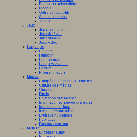
Formation universitaire
Mooc’s
Outils collaboratifs
Sites ressources
Tutorat
Jeux
Jeu et éducation
Jeux 4/12 ans
Jeux sérieux
Jeux vidéo
Langages
Ecriture
Humour
Langue orale
Langues vivantes
Lecture
Programmation
Médias
Compétences informationnelles
Culture des médias
Curation
Droits
Education aux médias
Information et nouveaux médias
Identité numérique
Internet responsable
Littératie numérique
Publication
Réseaux sociaux
Métiers
Entrepreneuriat
Entreprises