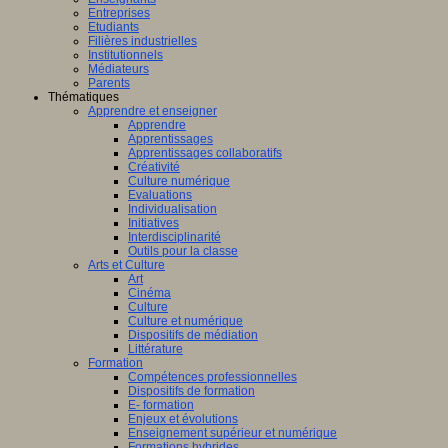
Entreprises
Etudiants
Filières industrielles
Institutionnels
Médiateurs
Parents
Thématiques
Apprendre et enseigner
Apprendre
Apprentissages
Apprentissages collaboratifs
Créativité
Culture numérique
Evaluations
Individualisation
Initiatives
Interdisciplinarité
Outils pour la classe
Arts et Culture
Art
Cinéma
Culture
Culture et numérique
Dispositifs de médiation
Littérature
Formation
Compétences professionnelles
Dispositifs de formation
E- formation
Enjeux et évolutions
Enseignement supérieur et numérique
Formations hybrides