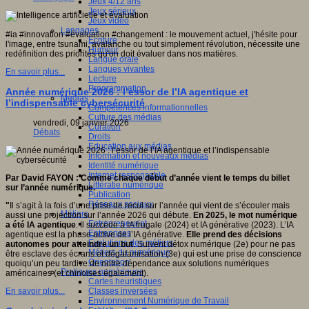
Jeux 4/12 ans
Jeux sérieux
Jeux vidéo
Langages
#ia #innovation #évaluation #changement : le mouvement actuel, j'hésite pour
Ecriture
l'image, entre tsunami, avalanche ou tout simplement révolution, nécessite une
Humour
redéfinition des priorités qu'on doit évaluer dans nos matières.
Langue orale
Langues vivantes
En savoir plus...
Lecture
Programmation
Année numérique 2026 : l’essor de l’IA agentique et
Médias
l’indispensable cybersécurité
Compétences informationnelles
Culture des médias
vendredi, 09 janvier 2026
Curation
Débats
Droits
Education aux médias
Information et nouveaux médias
Identité numérique
Internet responsable
Par David FAYON : Comme chaque début d’année vient le temps du billet
Littératie numérique
sur l’année numérique.
Publication
Réseaux sociaux
"
Il s’agit à la fois d’une prise de recul sur l’année qui vient de s’écouler mais
Métiers
aussi une projection sur l’année 2026 qui débute.
En 2025, le mot numérique
Entrepreneuriat
a été IA agentique
. Il succède à IA frugale (2024) et IA générative (2023). L’IA
Entreprises
agentique est la phase active de l’IA générative.
Elle prend des décisions
Evolutions des métiers
autonomes pour atteindre un but
. Suivent détox numérique (2e) pour ne pas
Métiers du numérique
être esclave des écrans et dégafamisation (3e) qui est une prise de conscience
Orientation
quoiqu’un peu tardive de notre dépendance aux solutions numériques
Pratiques numériques
américaines (et chinoises également).
Cartes heuristiques
Classes inversées
En savoir plus...
Environnement Numérique de Travail