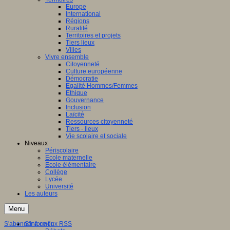
Europe
International
Régions
Ruralité
Territoires et projets
Tiers lieux
Villes
Vivre ensemble
Citoyenneté
Culture européenne
Démocratie
Egalité Hommes/Femmes
Ethique
Gouvernance
Inclusion
Laïcité
Ressources citoyenneté
Tiers - lieux
Vie scolaire et sociale
Niveaux
Périscolaire
Ecole maternelle
Ecole élémentaire
Collège
Lycée
Université
Les auteurs
Menu
S'abonner à ce flux RSS
S'informer