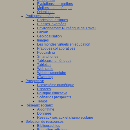
Evolutions des métiers
Métiers du numérique
Orientation
Pratiques numériques
Cartes heuristiques
Classes inversées
Environnement Numérique de Travail
Fablab
Géolocalisation
Images
Les mondes virtuels en éducation
Pratiques collaboratives
Podcasting
Smartphones
Tableaux numériques
Tablettes
Web radio
Webdocumentaire
eTwinning
Prospective
Ecosystème numérique
Espaces
Politique éducative
Scénarios prospectifs
Temps
Réseaux sociaux
Algorithme
Données
Réseaux sociaux et champ scolaire
Sélection de ressources
Bibliographies
Education artistique