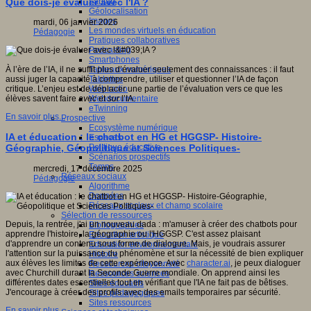
Fablab
Que dois-je évaluer avec l'IA ?
Géolocalisation
Images
mardi, 06 janvier 2026
Les mondes virtuels en éducation
Pédagogie
Pratiques collaboratives
Podcasting
Smartphones
Tableaux numériques
À l’ère de l’IA, il ne suffit plus d’évaluer seulement des connaissances : il faut
Tablettes
aussi juger la capacité à comprendre, utiliser et questionner l’IA de façon
Web radio
critique. L’enjeu est de déplacer une partie de l’évaluation vers ce que les
Webdocumentaire
élèves savent faire
avec
et
sur
l’IA.
eTwinning
En savoir plus...
Prospective
Ecosystème numérique
IA et éducation : le chatbot en HG et HGGSP- Histoire-
Espaces
Politique éducative
Géographie, Géopolitique et Sciences Politiques-
Scénarios prospectifs
Temps
mercredi, 17 décembre 2025
Réseaux sociaux
Pédagogie
Algorithme
Données
Réseaux sociaux et champ scolaire
Sélection de ressources
Depuis, la rentrée, j'ai un nouveau dada : m'amuser à créer des chatbots pour
Bibliographies
apprendre l'histoire, la géographie ou l'HGGSP. C'est assez plaisant
Education artistique
d'apprendre un contenu sous forme de dialogue. Mais, je voudrais assurer
Education environnementale
l'attention sur la puissance du phénomène et sur la nécessité de bien expliquer
Histoire
aux élèves les limites de cette expérience. Avec
character.ai
, je peux dialoguer
Ressources citoyenneté
avec Churchill durant la Seconde Guerre mondiale. On apprend ainsi les
Ressources sciences
différentes dates essentielles tout en vérifiant que l'IA ne fait pas de bêtises.
Sites éducatifs
J'encourage à créer des profils avec des emails temporaires par sécurité.
Sites pédagogiques
Sites ressources
En savoir plus...