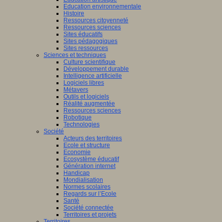
Education environnementale
Histoire
Ressources citoyenneté
Ressources sciences
Sites éducatifs
Sites pédagogiques
Sites ressources
Sciences et techniques
Culture scientifique
Développement durable
Intelligence artificielle
Logiciels libres
Métavers
Outils et logiciels
Réalité augmentée
Ressources sciences
Robotique
Technologies
Société
Acteurs des territoires
Ecole et structure
Economie
Ecosystème éducatif
Génération internet
Handicap
Mondialisation
Normes scolaires
Regards sur l’Ecole
Santé
Société connectée
Territoires et projets
Territoires