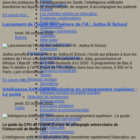
Fablab
dans les pratiques de l’enseignement en Santé, l’intelligence artificielle
Géolocalisation
transforme les façons de diagnostiquer, de soigner, d’accompagner les patients.
Images
Les mondes virtuels en éducation
En savoir plus...
Pratiques collaboratives
Podcasting
Lancement de l’école des métiers de l’IA : Jedha AI School
Smartphones
Tableaux numériques
lundi, 06 octobre 2025
Tablettes
Brèves
Web radio
Webdocumentaire
eTwinning
Prospective
Jedha annonce le lancement de Jedha AI School, l’école qui prépare à tous les
Ecosystème numérique
métiers de l’IA en couvrant les thématiques tech, data, gouvernance et
Espaces
éthique. Objectif : former 1 000 étudiants d’ici 2030 : 6 programmes de Bac à
Politique éducative
Bac+5 dédiés à l’IA, Éthique de l’IA intégrée dans tous les cursus, 6 500 m² à
Scénarios prospectifs
Paris, Lyon et Bordeaux
Temps
Réseaux sociaux
En savoir plus...
Algorithme
Données
Intelligence Artificielle Générative en enseignement supérieur :
Réseaux sociaux et champ scolaire
Le guide
Sélection de ressources
Bibliographies
jeudi, 02 octobre 2025
Education artistique
Outils
Education environnementale
Histoire
Ressources citoyenneté
Ressources sciences
Le guide
du CPU de l
’
UdeM
(Centre de pédagogie universitaire de
Sites éducatifs
l’Université de Montréal)
Sites pédagogiques
Sites ressources
L’intelligence artificielle générative (IAg) transforme rapidement l’éducation, en