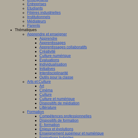
Entreprises
Etudiants
Filières industrielles
Institutionnels
Médiateurs
Parents
Thématiques
Apprendre et enseigner
Apprendre
Apprentissages
Apprentissages collaboratifs
Créativité
Culture numérique
Evaluations
Individualisation
Initiatives
Interdisciplinarité
Outils pour la classe
Arts et Culture
Art
Cinéma
Culture
Culture et numérique
Dispositifs de médiation
Littérature
Formation
Compétences professionnelles
Dispositifs de formation
E- formation
Enjeux et évolutions
Enseignement supérieur et numérique
Formations hybrides