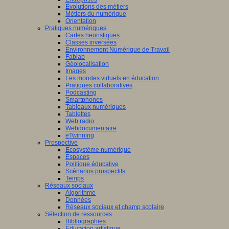
Evolutions des métiers
Métiers du numérique
Orientation
Pratiques numériques
Cartes heuristiques
Classes inversées
Environnement Numérique de Travail
Fablab
Géolocalisation
Images
Les mondes virtuels en éducation
Pratiques collaboratives
Podcasting
Smartphones
Tableaux numériques
Tablettes
Web radio
Webdocumentaire
eTwinning
Prospective
Ecosystème numérique
Espaces
Politique éducative
Scénarios prospectifs
Temps
Réseaux sociaux
Algorithme
Données
Réseaux sociaux et champ scolaire
Sélection de ressources
Bibliographies
Education artistique