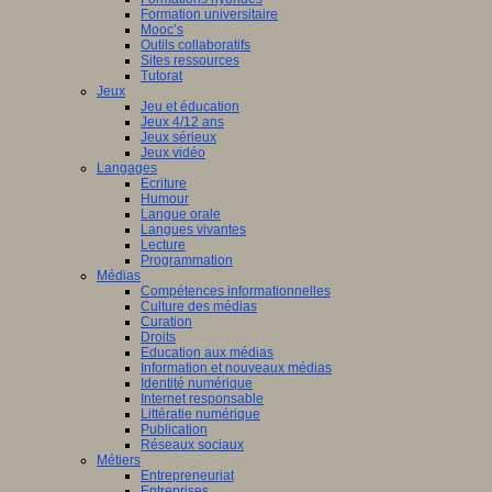
Formation universitaire
Mooc’s
Outils collaboratifs
Sites ressources
Tutorat
Jeux
Jeu et éducation
Jeux 4/12 ans
Jeux sérieux
Jeux vidéo
Langages
Ecriture
Humour
Langue orale
Langues vivantes
Lecture
Programmation
Médias
Compétences informationnelles
Culture des médias
Curation
Droits
Education aux médias
Information et nouveaux médias
Identité numérique
Internet responsable
Littératie numérique
Publication
Réseaux sociaux
Métiers
Entrepreneuriat
Entreprises