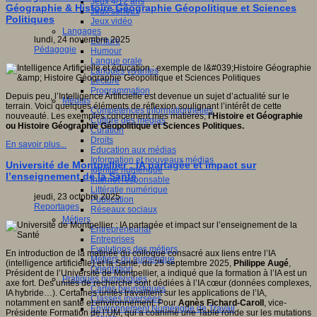
Jeux 4/12 ans
Géographie & Histoire Géographie Géopolitique et Sciences
Jeux sérieux
Politiques
Jeux vidéo
Langages
lundi, 24 novembre 2025
Ecriture
Pédagogie
Humour
Langue orale
Langues vivantes
Lecture
Programmation
Depuis peu, l’Intelligence Artificielle est devenue un sujet d’actualité sur le
Médias
terrain. Voici quelques éléments de réflexion soulignant l’intérêt de cette
Compétences informationnelles
nouveauté. Les exemples concernent mes matières,
l'Histoire et Géographie
Culture des médias
ou Histoire Géographie Géopolitique et Sciences Politiques.
Curation
Droits
En savoir plus...
Education aux médias
Information et nouveaux médias
Université de Montpellier : IA partagée et impact sur
Identité numérique
l’enseignement de la Santé
Internet responsable
Littératie numérique
jeudi, 23 octobre 2025
Publication
Reportages
Réseaux sociaux
Métiers
Entrepreneuriat
Entreprises
Evolutions des métiers
En introduction de la matinée du colloque consacré aux liens entre l’IA
Métiers du numérique
(intelligence artificielle) et la Santé, du 25 septembre 2025,
Philippe Augé
,
Orientation
Président de l’Université de Montpellier, a indiqué que la formation à l’IA est un
Pratiques numériques
axe fort. Des unités de recherche sont dédiées à l’IA cœur (données complexes,
Cartes heuristiques
IA hybride…). Certaines unités travaillent sur les applications de l’IA,
Classes inversées
notamment en santé et environnement. Pour
Agnès Fichard-Caroll
, vice-
Environnement Numérique de Travail
Présidente Formation de l’UM, qui a coanimé une Table ronde sur les mutations