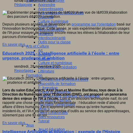
Apprendre et enseigner
lundi, 01 décembre 2025
Apprendre
Pédagogie
Apprentissages
Apprentissages collaboratifs
Créativité
Culture numérique
Depuis plusieurs années, je développe un
programme sur l'orientation
basé sur
Evaluations
l'innovation technologique. Cette année, je vais expérimenter plusieurs usages
Individualisation
de l'IA pour essayer de préparer encore mieux les élèves à l'élaboration de leur
Initiatives
parcours d'orientation.
Interdisciplinarité
Outils pour la classe
En savoir plus...
Arts et Culture
Art
Educatech 2025 - L’intelligence artificielle à l’école : entre
Cinéma
urgence, prudence et ambition
Culture
Culture et numérique
vendredi, 28 novembre 2025
Dispositifs de médiation
Reportages
Littérature
Formation
Compétences professionnelles
Dispositifs de formation
E- formation
Lors du salon Educatech, Axel Jean et Maxime Barilleau, tous deux à la
Enjeux et évolutions
Direction du Numérique pour l’Éducation (DNE), ont proposé un panorama
Enseignement supérieur et numérique
dense des enjeux de l’IA à l’école.
Loin d’un discours technophile naïf, ils ont
Formations hybrides
rappelé une chose simple mais fondamentale : l’éducation reste d’abord une
Formation universitaire
affaire d’êtres humains. On n’apprend jamais mieux qu’entre humains,
Mooc’s
insistent-ils, et l’IA n’est qu’un ensemble d’outils au service des apprentissages,
Outils collaboratifs
sûrement pas une fin en soi.
Sites ressources
Tutorat
En savoir plus...
Jeux
Jeu et éducation
Intelligence Artificielle et éducation : exemple de l'Histoire