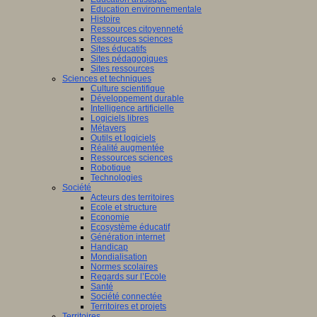
Education environnementale
Histoire
Ressources citoyenneté
Ressources sciences
Sites éducatifs
Sites pédagogiques
Sites ressources
Sciences et techniques
Culture scientifique
Développement durable
Intelligence artificielle
Logiciels libres
Métavers
Outils et logiciels
Réalité augmentée
Ressources sciences
Robotique
Technologies
Société
Acteurs des territoires
Ecole et structure
Economie
Ecosystème éducatif
Génération internet
Handicap
Mondialisation
Normes scolaires
Regards sur l’Ecole
Santé
Société connectée
Territoires et projets
Territoires