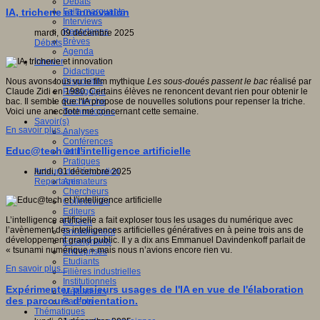
Débats
Faits marquants
IA, tricherie et innovation
Interviews
Reportages
mardi, 09 décembre 2025
Brèves
Débats
Agenda
Innover
Didactique
Dispositifs
Nous avons tous vu le film mythique
Les sous-doués passent le bac
réalisé par
Pédagogie
Claude Zidi en 1980. Certains élèves ne renoncent devant rien pour obtenir le
Recherche
bac. Il semble que l'IA propose de nouvelles solutions pour repenser la triche.
Technologies
Voici une anecdote me concernant cette semaine.
Savoir(s)
En savoir plus...
Analyses
Conférences
Educ@tech et l’intelligence artificielle
Outils
Pratiques
Acteurs de l'éducation
lundi, 01 décembre 2025
Animateurs
Reportages
Chercheurs
Collectivités
Editeurs
L’intelligence artificielle a fait exploser tous les usages du numérique avec
EdTech
l’avènement des intelligences artificielles génératives en à peine trois ans de
Encadrement
développement grand public. Il y a dix ans Emmanuel Davindenkoff parlait de
Enseignants
« tsunami numérique » mais nous n’avions encore rien vu.
Entreprises
Etudiants
En savoir plus...
Filières industrielles
Institutionnels
Expérimenter plusieurs usages de l'IA en vue de l'élaboration
Médiateurs
des parcours d'orientation.
Parents
Thématiques