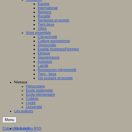
Europe
International
Régions
Ruralité
Territoires et projets
Tiers lieux
Villes
Vivre ensemble
Citoyenneté
Culture européenne
Démocratie
Egalité Hommes/Femmes
Ethique
Gouvernance
Inclusion
Laïcité
Ressources citoyenneté
Tiers - lieux
Vie scolaire et sociale
Niveaux
Périscolaire
Ecole maternelle
Ecole élémentaire
Collège
Lycée
Université
Les auteurs
Menu
S'abonner à ce flux RSS
S'informer