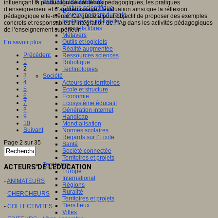
Sciences et techniques
influençant la production de contenus pédagogiques, les pratiques
Culture scientifique
d’enseignement et d’apprentissage, l’évaluation ainsi que la réflexion
Développement durable
pédagogique elle-même. Ce guide a pour objectif de proposer des exemples
Intelligence artificielle
concrets et responsables d’intégration de l’IAg dans les activités pédagogiques
Logiciels libres
de l’enseignement supérieur.
Métavers
Outils et logiciels
En savoir plus...
Réalité augmentée
Précédent
Ressources sciences
1
Robotique
2
Technologies
3
Société
4
Acteurs des territoires
5
Ecole et structure
6
Economie
7
Ecosystème éducatif
8
Génération internet
9
Handicap
10
Mondialisation
Suivant
Normes scolaires
Regards sur l’Ecole
Page 2 sur 35
Santé
Société connectée
Territoires et projets
Territoires
ACTEURS DE L'EDUCATION
Europe
International
-
ANIMATEURS
Régions
Ruralité
-
CHERCHEURS
Territoires et projets
Tiers lieux
-
COLLECTIVITES
Villes