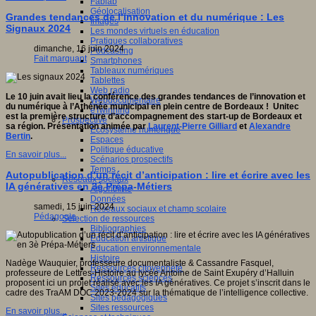
Fablab
Géolocalisation
Grandes tendances de l’innovation et du numérique : Les
Images
Signaux 2024
Les mondes virtuels en éducation
Pratiques collaboratives
dimanche, 16 juin 2024
Podcasting
Fait marquant
Smartphones
Tableaux numériques
Tablettes
Web radio
Le 10 juin avait lieu la conférence des grandes tendances de l’innovation et
Webdocumentaire
du numérique à l’Athénée municipal en plein centre de Bordeaux ! Unitec
eTwinning
est la première structure d’accompagnement des start-up de Bordeaux et
Prospective
sa région.
Présentation animée par
Laurent-Pierre Gilliard
et
Alexandre
Ecosystème numérique
Bertin
.
Espaces
Politique éducative
En savoir plus...
Scénarios prospectifs
Temps
Autopublication d’un récit d’anticipation : lire et écrire avec les
Réseaux sociaux
IA génératives en 3è Prépa-Métiers
Algorithme
Données
samedi, 15 juin 2024
Réseaux sociaux et champ scolaire
Pédagogie
Sélection de ressources
Bibliographies
Education artistique
Education environnementale
Histoire
Nadège Wauquier, professeure documentaliste & Cassandre Fasquel,
Ressources citoyenneté
professeure de Lettres-Histoire au lycée Antoine de Saint Exupéry d’Halluin
Ressources sciences
proposent ici un projet réalisé avec les IA génératives. Ce projet s’inscrit dans le
Sites éducatifs
cadre des TraAM DOC 2023-2024 sur la thématique de l’intelligence collective.
Sites pédagogiques
Sites ressources
En savoir plus...