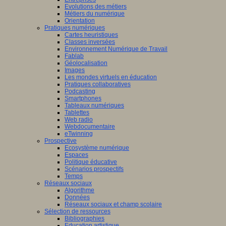
Evolutions des métiers
tion
Métiers du numérique
Orientation
gique
.
Pratiques numériques
Cartes heuristiques
nement
Classes inversées
Environnement Numérique de Travail
ment
Fablab
Géolocalisation
Images
t
Les mondes virtuels en éducation
Pratiques collaboratives
ible
Podcasting
Smartphones
Tableaux numériques
be.
Tablettes
Web radio
Webdocumentaire
eTwinning
Prospective
Ecosystème numérique
Espaces
Politique éducative
/www.obvia.ca/qui-
Scénarios prospectifs
s-
Temps
Réseaux sociaux
Algorithme
Données
Réseaux sociaux et champ scolaire
Sélection de ressources
Bibliographies
Education artistique