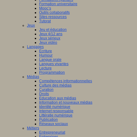
Formation universitaire
Mooc’s
ique,
Outils collaboratifs
urées
Sites ressources
Tutorat
Jeux
Jeu et éducation
Jeux 4/12 ans
Jeux sérieux
Jeux vidéo
Langages
rche
Ecriture
Humour
a
Langue orale
Langues vivantes
Lecture
Programmation
tion,
Médias
Compétences informationnelles
l
Culture des médias
Curation
i,
Droits
ue
Education aux médias
Information et nouveaux médias
Identité numérique
rnance,
Internet responsable
Littératie numérique
Publication
Réseaux sociaux
Métiers
s,
Entrepreneuriat
Entreprises