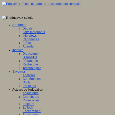
r,
ervatoire
ational
S'informer
Débats
Faits marquants
ts
Interviews
aux
Reportages
Brèves
ligence
Agenda
Innover
ielle
Didactique
Dispositifs
Pédagogie
Recherche
ique
Technologies
IA)
Savoir(s)
Analyses
Conférences
t
Outils
Pratiques
Acteurs de l'éducation
Animateurs
Chercheurs
t
Collectivités
Editeurs
EdTech
Encadrement
ion
Enseignants