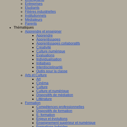
Entreprises
Etudiants
Filières industrielles
ts
Institutionnels
taux
Médiateurs
Parents
Thématiques
lligence
Apprendre et enseigner
ielle
Apprendre
Apprentissages
Apprentissages collaboratifs
Créativité
rique
,
Culture numérique
Evaluations
Individualisation
t
Initiatives
Interdisciplinarité
Outils pour la classe
Arts et Culture
Art
Cinéma
issances
Culture
les
Culture et numérique
Dispositifs de médiation
Littérature
Formation
ts
Compétences professionnelles
aux
Dispositifs de formation
E- formation
Enjeux et évolutions
Enseignement supérieur et numérique
Formations hybrides