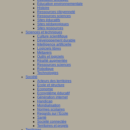
Education environnementale
Histoire
Ressources citoyenneté
Ressources sciences
Sites éducatifs
Sites pédagogiques
Sites ressources
Sciences et techniques
Culture scientifique
Développement durable
Intelligence artificielle
Logiciels libres
Métavers
Outils et logiciels
Réalité augmentée
Ressources sciences
Robotique
Technologies
Société
Acteurs des territoires
Ecole et structure
Economie
Ecosystème éducatif
Génération internet
Handicap
Mondialisation
Normes scolaires
Regards sur l’Ecole
Santé
Société connectée
Territoires et projets
Territoires