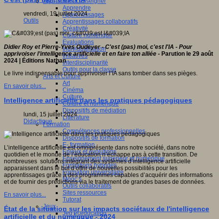
Apprendre et enseigner
Apprendre
vendredi, 19 juillet 2024
Apprentissages
Outils
Apprentissages collaboratifs
Créativité
Culture numérique
Evaluations
Didier Roy et Pierre-Yves Oudeyer - C'est (pas) moi, c'est l'IA -
Pour
Individualisation
apprivoiser l’intelligence artificielle et en faire ton alliée -
Parution le 29 août
Initiatives
2024 | Éditions Nathan
Interdisciplinarité
Outils pour la classe
Le livre indispensable pour apprivoiser l’IA sans tomber dans ses pièges.
Arts et Culture
Art
En savoir plus...
Cinéma
Culture
Intelligence artificielle dans les pratiques pédagogiques
Culture et numérique
Dispositifs de médiation
lundi, 15 juillet 2024
Littérature
Didactique
Formation
Compétences professionnelles
Dispositifs de formation
E- formation
L’intelligence artificielle est omniprésente dans notre société, dans notre
Enjeux et évolutions
quotidien et le monde de l’éducation n’échappe pas à cette transition. De
Enseignement supérieur et numérique
nombreuses solutions intégrant des systèmes d’intelligence artificielle
Formations hybrides
apparaissent dans le but d’offrir de nouvelles possibilités pour les
Formation universitaire
apprentissages grâce à des programmes capables d’acquérir des informations
Mooc’s
et de fournir des prédictions via le traitement de grandes bases de données.
Outils collaboratifs
Sites ressources
En savoir plus...
Tutorat
Jeux
État de la situation sur les impacts sociétaux de l'intelligence
Jeu et éducation
artificielle et du numérique - 2024