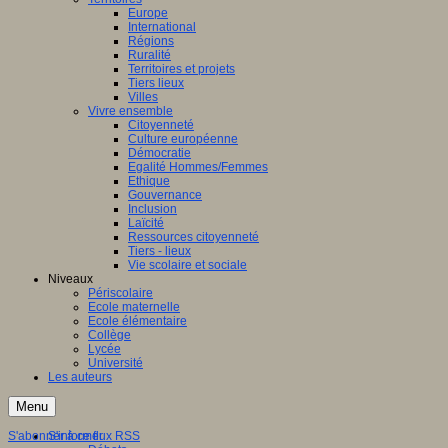
Europe
International
Régions
Ruralité
Territoires et projets
Tiers lieux
Villes
Vivre ensemble
Citoyenneté
Culture européenne
Démocratie
Egalité Hommes/Femmes
Ethique
Gouvernance
Inclusion
Laïcité
Ressources citoyenneté
Tiers - lieux
Vie scolaire et sociale
Niveaux
Périscolaire
Ecole maternelle
Ecole élémentaire
Collège
Lycée
Université
Les auteurs
Menu
S'abonner à ce flux RSS
S'informer