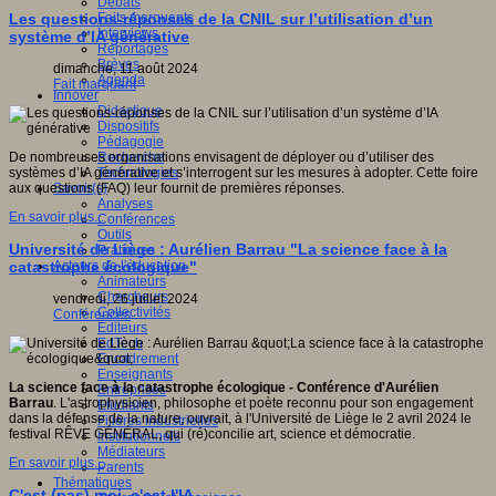
Débats
Faits marquants
Les questions-réponses de la CNIL sur l’utilisation d’un
Interviews
système d’IA générative
Reportages
Brèves
dimanche, 11 août 2024
Agenda
Fait marquant
Innover
Didactique
Dispositifs
Pédagogie
Recherche
De nombreuses organisations envisagent de déployer ou d’utiliser des
Technologies
systèmes d’IA générative et s’interrogent sur les mesures à adopter. Cette foire
Savoir(s)
aux questions (FAQ) leur fournit de premières réponses.
Analyses
En savoir plus...
Conférences
Outils
Université de Liège : Aurélien Barrau "La science face à la
Pratiques
Acteurs de l'éducation
catastrophe écologique"
Animateurs
Chercheurs
vendredi, 26 juillet 2024
Collectivités
Conférences
Editeurs
EdTech
Encadrement
Enseignants
La science face à la catastrophe écologique - Conférence d'Aurélien
Entreprises
Barrau
. L'astrophysicien, philosophe et poète reconnu pour son engagement
Etudiants
dans la défense de la nature, ouvrait, à l'Université de Liège le 2 avril 2024 le
Filières industrielles
festival RÊVE GÉNÉRAL, qui (ré)concilie art, science et démocratie.
Institutionnels
Médiateurs
En savoir plus...
Parents
Thématiques
C'est (pas) moi, c'est l'IA