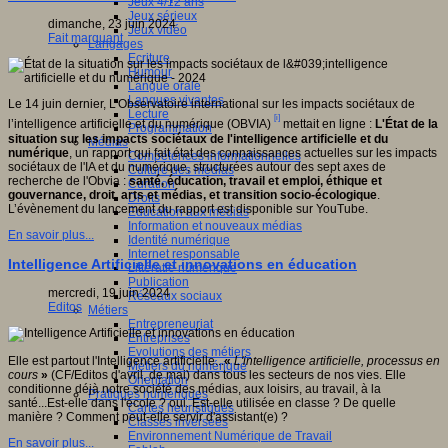
Jeux 4/12 ans
Jeux sérieux
dimanche, 23 juin 2024
Jeux vidéo
Fait marquant
Langages
Ecriture
Humour
Langue orale
Langues vivantes
Le 14 juin dernier, L’Observatoire international sur les impacts sociétaux de
Lecture
[i]
l’intelligence artificielle et du numérique (OBVIA)
mettait en ligne :
L'État de la
Programmation
situation sur les impacts sociétaux de l'intelligence artificielle et du
Médias
numérique
, un rapport qui fait état des connaissances actuelles sur les impacts
Compétences informationnelles
sociétaux de l'IA et du numérique, structurées autour des sept axes de
Culture des médias
recherche de l'Obvia :
santé, éducation, travail et emploi, éthique et
Curation
gouvernance, droit, arts et médias, et transition socio-écologique
.
Droits
L’évènement du lancement du rapport est disponible sur YouTube.
Education aux médias
Information et nouveaux médias
En savoir plus...
Identité numérique
Internet responsable
Intelligence Artificielle et innovations en éducation
Littératie numérique
Publication
mercredi, 19 juin 2024
Réseaux sociaux
Editos
Métiers
Entrepreneuriat
Entreprises
Evolutions des métiers
Elle est partout l'Intelligence artificielle...
«
L'intelligence artificielle, processus en
Métiers du numérique
cours
»
(CF/Editos d'avril, de mai) dans tous les secteurs de nos vies. Elle
Orientation
conditionne déjà notre société des médias, aux loisirs, au travail, à la
Pratiques numériques
santé...Est-elle dans l'école ? oui. Est-elle utilisée en classe ? De quelle
Cartes heuristiques
manière ? Comment peut-elle servir d'assistant(e) ?
Classes inversées
Environnement Numérique de Travail
En savoir plus...