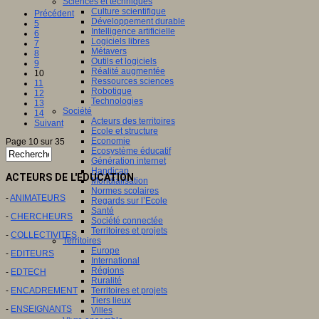
Sciences et techniques
Culture scientifique
Précédent
Développement durable
5
Intelligence artificielle
6
Logiciels libres
7
Métavers
8
Outils et logiciels
9
Réalité augmentée
10
Ressources sciences
11
Robotique
12
Technologies
13
Société
14
Acteurs des territoires
Suivant
Ecole et structure
Economie
Page 10 sur 35
Ecosystème éducatif
Génération internet
Handicap
ACTEURS DE L'EDUCATION
Mondialisation
Normes scolaires
-
ANIMATEURS
Regards sur l’Ecole
Santé
-
CHERCHEURS
Société connectée
Territoires et projets
-
COLLECTIVITES
Territoires
Europe
-
EDITEURS
International
Régions
-
EDTECH
Ruralité
-
ENCADREMENT
Territoires et projets
Tiers lieux
-
ENSEIGNANTS
Villes